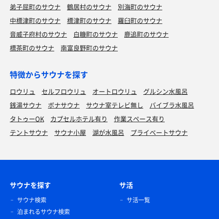
弟子屈町のサウナ
鶴居村のサウナ
別海町のサウナ
中標津町のサウナ
標津町のサウナ
羅臼町のサウナ
音威子府村のサウナ
白糠町のサウナ
鹿追町のサウナ
標茶町のサウナ
南富良野町のサウナ
特徴からサウナを探す
ロウリュ
セルフロウリュ
オートロウリュ
グルシン水風呂
銭湯サウナ
ボナサウナ
サウナ室テレビ無し
バイブラ水風呂
タトゥーOK
カプセルホテル有り
作業スペース有り
テントサウナ
サウナ小屋
湖が水風呂
プライベートサウナ
サウナを探す
サ活
サウナ検索
サ活一覧
泊まれるサウナ検索