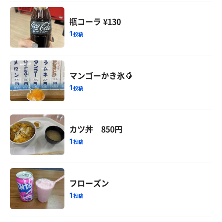
瓶コーラ ¥130
1
投稿
マンゴーかき氷🥭
1
投稿
カツ丼 850円
1
投稿
フローズン
1
投稿