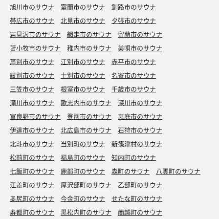
旭川市のサウナ
室蘭市のサウナ
釧路市のサウナ
帯広市のサウナ
北見市のサウナ
夕張市のサウナ
岩見沢市のサウナ
網走市のサウナ
留萌市のサウナ
苫小牧市のサウナ
稚内市のサウナ
美唄市のサウナ
芦別市のサウナ
江別市のサウナ
赤平市のサウナ
紋別市のサウナ
士別市のサウナ
名寄市のサウナ
三笠市のサウナ
根室市のサウナ
千歳市のサウナ
滝川市のサウナ
歌志内市のサウナ
深川市のサウナ
富良野市のサウナ
登別市のサウナ
恵庭市のサウナ
伊達市のサウナ
北広島市のサウナ
石狩市のサウナ
北斗市のサウナ
当別町のサウナ
新篠津村のサウナ
松前町のサウナ
福島町のサウナ
知内町のサウナ
七飯町のサウナ
鹿部町のサウナ
森町のサウナ
八雲町のサウナ
江差町のサウナ
厚沢部町のサウナ
乙部町のサウナ
奥尻町のサウナ
今金町のサウナ
せたな町のサウナ
寿都町のサウナ
黒松内町のサウナ
蘭越町のサウナ