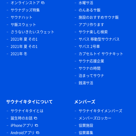
オンラインストア
水曜サ活
サウナグッズ特集
のんあるサ飯
サウナハット
施設のおすすめサウナ飯
サ飯スウェット
アプリ作ります
さうないきたいスウェット
サウナ楽しむ検索
2021年 夏 その1
サバス 移動型サウナバス
2021年 夏 その1
サバス 2号車
2021年 冬
カプセルトイ サウナキット
サウナ応援企業
サウナの時間
泊まってサウナ
銭湯サ活
サウナイキタイについて
メンバーズ
サウナイキタイとは
サウナイキタイメンバーズ
誕生時のお話
メンバーズロッカー
iPhoneアプリ
協賛施設
Androidアプリ
協賛募集