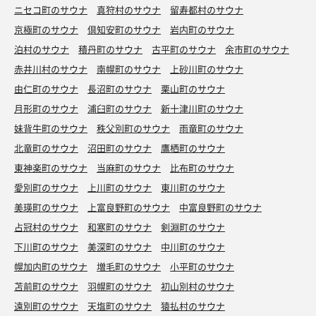
ニセコ町のサウナ
真狩村のサウナ
留寿都村のサウナ
京極町のサウナ
倶知安町のサウナ
岩内町のサウナ
泊村のサウナ
積丹町のサウナ
古平町のサウナ
余市町のサウナ
赤井川村のサウナ
南幌町のサウナ
上砂川町のサウナ
由仁町のサウナ
長沼町のサウナ
栗山町のサウナ
月形町のサウナ
浦臼町のサウナ
新十津川町のサウナ
妹背牛町のサウナ
秩父別町のサウナ
雨竜町のサウナ
北竜町のサウナ
沼田町のサウナ
鷹栖町のサウナ
東神楽町のサウナ
当麻町のサウナ
比布町のサウナ
愛別町のサウナ
上川町のサウナ
東川町のサウナ
美瑛町のサウナ
上富良野町のサウナ
中富良野町のサウナ
占冠村のサウナ
和寒町のサウナ
剣淵町のサウナ
下川町のサウナ
美深町のサウナ
中川町のサウナ
幌加内町のサウナ
増毛町のサウナ
小平町のサウナ
苫前町のサウナ
羽幌町のサウナ
初山別村のサウナ
遠別町のサウナ
天塩町のサウナ
猿払村のサウナ