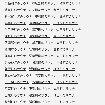
浜頓別町のサウナ
中頓別町のサウナ
枝幸町のサウナ
豊富町のサウナ
礼文町のサウナ
利尻町のサウナ
利尻富士町のサウナ
美幌町のサウナ
津別町のサウナ
斜里町のサウナ
清里町のサウナ
小清水町のサウナ
訓子府町のサウナ
置戸町のサウナ
佐呂間町のサウナ
遠軽町のサウナ
湧別町のサウナ
滝上町のサウナ
西興部村のサウナ
雄武町のサウナ
大空町のサウナ
豊浦町のサウナ
壮瞥町のサウナ
白老町のサウナ
厚真町のサウナ
洞爺湖町のサウナ
安平町のサウナ
むかわ町のサウナ
日高町のサウナ
平取町のサウナ
新冠町のサウナ
浦河町のサウナ
様似町のサウナ
新ひだか町のサウナ
音更町のサウナ
士幌町のサウナ
上士幌町のサウナ
新得町のサウナ
清水町のサウナ
芽室町のサウナ
更別村のサウナ
大樹町のサウナ
広尾町のサウナ
幕別町のサウナ
池田町のサウナ
陸別町のサウナ
浦幌町のサウナ
浜中町のサウナ