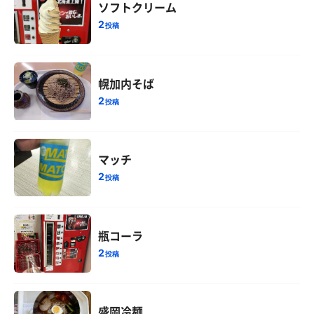
ソフトクリーム
2
投稿
幌加内そば
2
投稿
マッチ
2
投稿
瓶コーラ
2
投稿
盛岡冷麺