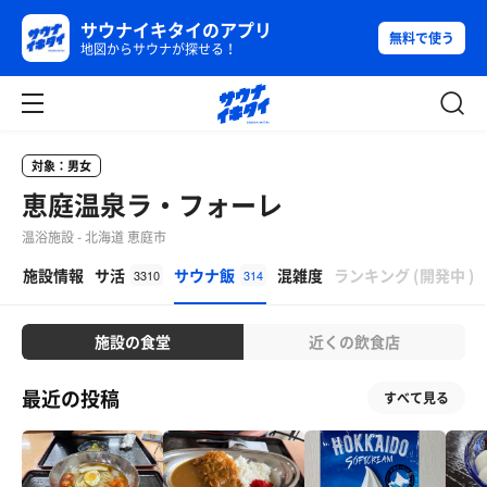
サウナイキタイのアプリ
無料で使う
地図からサウナが探せる！
対象：男女
恵庭温泉ラ・フォーレ
温浴施設 - 北海道 恵庭市
β
施設情報
サ活
サウナ飯
混雑度
ランキング
(
開発中
)
3310
314
施設の食堂
近くの飲食店
最近の投稿
すべて見る