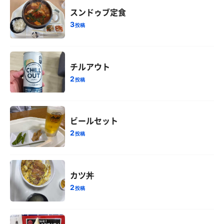
スンドゥブ定食
3
投稿
チルアウト
2
投稿
ビールセット
2
投稿
カツ丼
2
投稿