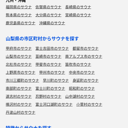
九州・沖縄
福岡県のサウナ
佐賀県のサウナ
長崎県のサウナ
熊本県のサウナ
大分県のサウナ
宮崎県のサウナ
鹿児島県のサウナ
沖縄県のサウナ
山梨県の市区町村からサウナを探す
甲府市のサウナ
富士吉田市のサウナ
都留市のサウナ
山梨市のサウナ
韮崎市のサウナ
南アルプス市のサウナ
北杜市のサウナ
甲斐市のサウナ
笛吹市のサウナ
上野原市のサウナ
甲州市のサウナ
中央市のサウナ
市川三郷町のサウナ
早川町のサウナ
身延町のサウナ
南部町のサウナ
富士川町のサウナ
昭和町のサウナ
道志村のサウナ
忍野村のサウナ
山中湖村のサウナ
鳴沢村のサウナ
富士河口湖町のサウナ
小菅村のサウナ
丹波山村のサウナ
特徴からサウナを探す