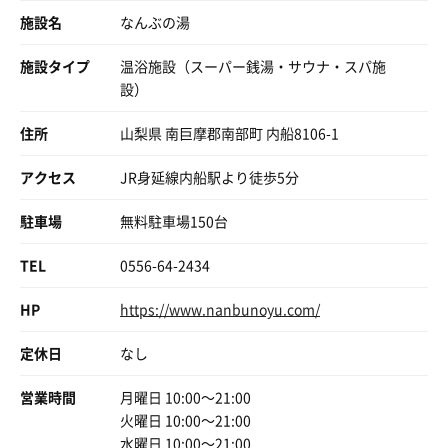
・肌当たりが丸い
そして2セット目。今回も上段をキープしてしっかり蒸し
だんなさんはもうひとっ風呂と浴室に向かいましたが、私
施設名
なんぶの湯
た後に水風呂⇒外気浴。時刻はまだ15時20分でしたが、向
はコミック読みつつ休憩。
実はこのエリア、アルカリ泉が強い地域なので、水もどこ
かいの山の裏側に日は沈んでしまいました‪💦‬何て早い日
大好きな《薬屋のひとりごと》を見つけて5巻を読み始め
か柔らかい感じがするんですよね✨
施設タイプ
温浴施設（スーパー銭湯・サウナ・スパ施
没･･･💣でもしっかりととのいました♪
たけれど、1巻読み終わる前に戻って来た…もうちょっと
設）
ゆっくりしてくれても良かったのに(笑)
シングル好きには刺激不足かもしれませんが、この施設は
流石におなかがすいたので食堂へ。「信玄鶏のタルタル唐
「気持ちよくクールダウンする」方向性。
揚げ定食」をオーダーしました。手作りのゆで卵がゴロゴ
住所
山梨県 南巨摩郡南部町 内船8106-1
再び中部横断自動車道に乗って東名経由で西の方へ。
ロ入っているタルタルがたっぷりかかっていて美味しいの
まだまだサ旅は続きます(*´ω`*)
サウナ→水風呂→外気浴の流れがかなり自然で、“ゆるく
なんの♪いつもより空腹だったのは否めませんが･･･💣
アクセス
JR身延線内船駅より徒歩5分
整う”感覚が強い施設でした🌿
1時間程仮眠を取り浴場へ。18時過ぎにはかなり空いてき
駐車場
無料駐車場150台
外気浴も静か。南部町の空気感込みで癒されます。
ており、2セット追加してフィニッシュ！名物？ナンブラ
ンソフトをいただき20時過ぎになんぶの湯を後にしまし
TEL
0556-64-2434
ガツン系というより、「田舎の温泉地で心をリセットする
た。帰りはのんびり下道で。
サウナ」って表現がかなり合うと思います♨️
HP
https://www.nanbunoyu.com/
また必ず訪問しますね♪
そして！！全く関係ない話をします🤣
定休日
なし
この施設へ行くなら、近くの佐野川温泉は絶対セットで行
営業時間
月曜日 10:00〜21:00
ってほしい！！！！！
火曜日 10:00〜21:00
実は自分、サウナと同じくらい温泉も好きなんですが、こ
水曜日 10:00〜21:00