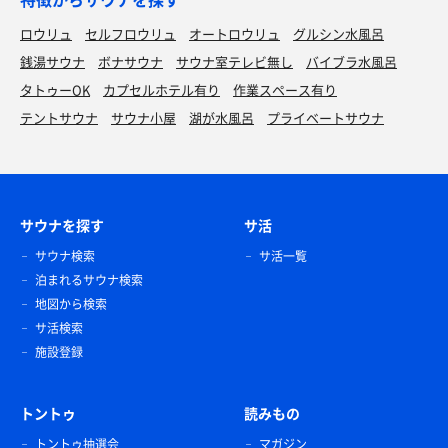
ロウリュ
セルフロウリュ
オートロウリュ
グルシン水風呂
銭湯サウナ
ボナサウナ
サウナ室テレビ無し
バイブラ水風呂
タトゥーOK
カプセルホテル有り
作業スペース有り
テントサウナ
サウナ小屋
湖が水風呂
プライベートサウナ
サウナを探す
サ活
サウナ検索
サ活一覧
泊まれるサウナ検索
地図から検索
サ活検索
施設登録
トントゥ
読みもの
トントゥ抽選会
マガジン