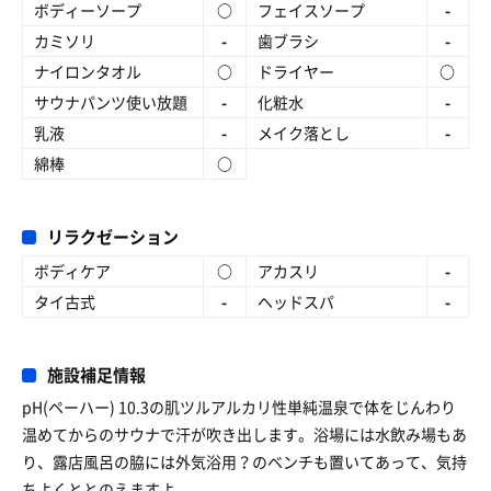
ボディーソープ
○
フェイスソープ
-
カミソリ
-
歯ブラシ
-
ナイロンタオル
○
ドライヤー
○
サウナパンツ使い放題
-
化粧水
-
乳液
-
メイク落とし
-
綿棒
○
リラクゼーション
ボディケア
○
アカスリ
-
タイ古式
-
ヘッドスパ
-
施設補足情報
pH(ペーハー) 10.3の肌ツルアルカリ性単純温泉で体をじんわり
温めてからのサウナで汗が吹き出します。浴場には水飲み場もあ
り、露店風呂の脇には外気浴用？のベンチも置いてあって、気持
ちよくととのえますよ。