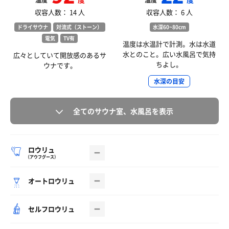
温度
温度
収容人数： 14 人
収容人数： 6 人
ドライサウナ
対流式（ストーン）
水深60~80cm
電気
TV有
温度は水温計で計測。水は水道
水とのこと。広い水風呂で気持
広々としていて開放感のあるサ
ちよし。
ウナです。
水深の目安
全てのサウナ室、水風呂を表示
ロウリュ
（アウフグース）
オートロウリュ
セルフロウリュ