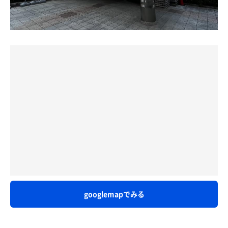
【サウナ】
日が入り込んでとにかく明るい☀洗い場は17ヶ所、身体を
ビをぼんやり眺めていると、4､5分で脚や腕に見事な玉
・遠赤外線系ドライサウナ🔥
洗ってから露天風呂へGO!
汗。
・体感90℃前後
そうだ！ここのサ室滝汗のトコだ！と思い出し、更に3
・カラカラすぎず息苦しさ少なめ
露天風呂はそれなりの広さがあり、泉質はアルカリ単純泉
分。驚くほどの滝汗。
・木の香りと落ち着いた照明🌲
で少しねっとりとしています。個人的には大好きですね。
・静かに蒸されるタイプ
しっかりと温まった後、サ活開始です。
紫と黄緑のぶどうカラーに赤い椅子まで加わり、ととのい
椅子が更にカラフルに！
最近流行りの高湿度サウナとは違い、「昔ながら＋しっか
サウナはドライサウナで間隔を空けて10名が限界の様でし
露天の紫色の椅子でしばし休憩。吹き抜ける風が心地良い
り発汗」の安心感あるセッティング。
た。何とかギリギリ上段を確保できましたが、サ室の中が
(´∀｀*)
見えないため、途中で皆さんが頻繁に扉を空けて確認する
遠赤外線系って、体の芯からジワジワ温まるので汗の出方
のでなかなか温まりません💦隣にあるシャワーを浴び水風
肩のジェットの隣に温めの寝湯を見つけごろんと横にな
が結構気持ちいいんですよね💦
呂へ🌊水温計は18℃をさしていましたが、肌にとても優し
る。背中の程よいカーブと背中のジェット。ヒエヒエの金
くいつまでも入っていられそうです♪
属の枕が《寝ていけば〜？》と言ってるみたい。気持ち良
しかも上段はちゃんと熱く、下段はかなりマイルド。
くて動けない(笑)
露天にはととのいイス6脚と長いベンチが2つ。ととのいイ
初心者〜ベテランまで入りやすい印象です👌
スを選びお日様を浴びながら外気浴☀これが本当に気持ち
寝湯や肩ジェットにも時間を費やしたのでサウナは3セッ
良い♪山梨まで来て良かったと思った瞬間です。広く開放
トにしましたが、常に滝汗。スチームサウナが故障中なの
【水風呂】
的な内湯から寝湯へ。背中と足裏にジェットが当たるので
がちょっと残念でしたが、満足満足で温泉カフェへ。
googlemapでみる
・地下水系っぽい柔らかさ💧
すが、優しくてちょうど良いのです。隣の打たせ湯も堪能
・17〜20℃くらいの体感
しました。
茶そばやミニマグロ丼、朝も食べたのにカツカレーも食べ
・キンキンではなく長く入れる系
てお腹いっぱい。