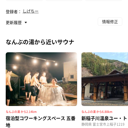
しげちー
登録者：
情報修正
更新履歴
なんぶの湯から近いサウナ
信玄鶏のタルタル唐揚げ定食
手作りタルタルソースがたっぷりでとても美味しい♪
唐揚げの量も大満足。980円です。
なんぶの湯 から2.14km
なんぶの湯 から6.88km
宿泊型コワーキングスペース 五番
新稲子川温泉ユー・ト
地
静岡県 富士宮市上稲子1219