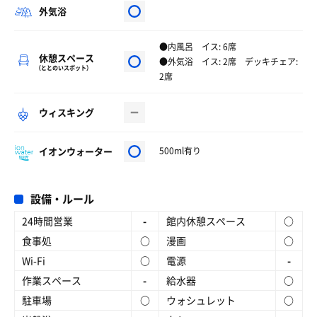
外気浴
●内風呂 イス: 6席
休憩スペース
●外気浴 イス: 2席 デッキチェア:
（ととのいスポット）
2席
ウィスキング
イオンウォーター
500ml有り
設備・ルール
24時間営業
-
館内休憩スペース
○
食事処
○
漫画
○
Wi-Fi
○
電源
-
作業スペース
-
給水器
○
駐車場
○
ウォシュレット
○