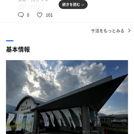
今日は菊川市と御前崎市からのお客さんが割引になる日で
などなど、館内設備かなり強いです。
続きを読む
合計：4セット
した！ざんねーん。
壁際にズラリとコミックが並ぶエリアを通って浴室へ。
0
101
そして実際…
連休最後の山梨遠征♨
yogiboやハンモックでごろんと過ごせるエリアには沢山の
お客さんが。
入館↓ご飯↓リクライニング↓テレビ↓2時間うたた寝😪
サ活をもっとみる
明日から仕事初めなので、連休最後になんぶの湯へ行って
きました。中部横断自動車道の富沢ICからすぐで、自宅か
脱衣所のロッカーは100円リターン式。ササッと支度を
おいおい、サウナはどうした🤣
ら50分程で到着し、14時半の訪問となりました。
し、ガラガラと扉を開けて浴室へ。
基本情報
広くて明るい浴室。洗い場にもお風呂にもお客さんの姿が
っていう過ごし方w
フロントで初めてだと伝えると、どちらから来たのかと尋
ありますが混雑という程ではない。
ねられました。静岡市と伝えると、何区かと再度尋ねら
シャワーを使い内湯の様子をみてまわると、肩用のジェッ
さて、浴場へ！
れ、駿河区と答えると、駿河区在住の方は毎月10日は400
トを発見。
円でご入浴できますとのこと。山梨県と静岡県で細かく割
するけんの歩行浴(プール)にある、皮膚がもげそうなジェ
最初に感じたのは、「地域密着型の公共施設っぽい雰囲気
引対象の市町村が区分されています。スタッフの方にとて
ットに慣れているせいか、ここのは若干マイルド。でも気
あるな〜」という印象。
も丁寧に説明していただきました。
持ちいい( ´∀｀)
利用者もほぼ年齢が高い方が多い。
サウナの前に水風呂へ。水温計は20度くらいを指していま
昼食がまだでしたので、食堂へ向かうと販売終了の札
したが、ひんやり冷たくて丁度いい。
でも、温泉・露天風呂ともにしっかりしていて、温泉好き
が･･･😱確認すると、オーダーが入り過ぎていて調理が間
にはかなり刺さる施設♨️
に合わないとのことでした。仕方がないので先にお風呂へ
さて体を拭いてサウナへ。
向かいます。
ここのサ室は外から中の様子が見えないので、混んでませ
そして、サウナと水風呂も想像以上によかった🔥
んように！とそっとドアを開けると先客さんが2､3名。
浴場へ入ると内湯の周りが全面ガラス張りになっており、
空いている上段のマットにマイマットを敷いて着席。テレ