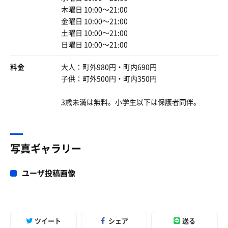
こかなり良かった。
木曜日 10:00〜21:00
金曜日 10:00〜21:00
硫黄泉の源泉掛け流し♨️しかも源泉浴槽はかなりぬるめ。
土曜日 10:00〜21:00
日曜日 10:00〜21:00
これがたまらない…。
料金
大人：町外980円・町内690円
気持ち良すぎて寝ました😪
子供：町外500円・町内350円
さらに加温浴槽もあるので、ぬる湯↔熱湯の交互浴も可能
3歳未満は無料。小学生以下は保護者同伴。
🔥
なんぶの湯で整い、佐野川温泉でも整う！
写真ギャラリー
ユーザ投稿画像
ツイート
シェア
送る