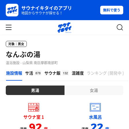
サウナイキタイのアプリ
無料で使う
地図からサウナが探せる！
対象：男女
なんぶの湯
温浴施設 - 山梨県 南巨摩郡南部町
β
施設情報
サ活
サウナ飯
混雑度
ランキング
(
開発中
)
878
132
男湯
女湯
サウナ室 1
水風呂
92
22
度
度