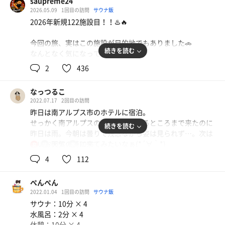
saupreme24
2026.05.09
1回目の訪問
サウナ飯
2026年新規122施設目！！♨️🔥
今回の旅、実はこの施設が目的地でもありました🚗
続きを読む
なんとなく気になっていた施設。
2
436
場所は山梨県南部町。もはや静岡県がかなり近いエリア🌿
なっつるこ
到着してまず思ったのが、「え、めっちゃ今風じゃん！」
2022.07.17
2回目の訪問
😳
昨日は南アルプス市のホテルに宿泊。
せっかく南アルプスの山々が見られるところまで来たのに
続きを読む
館内はかなり綺麗で、受付を済ませるとコミックエリアが
昨日は雨。今朝は曇りで残念ながら姿は見られず…。次は
超充実📚✨お風呂カフェっぽい空気感もありつつ、浴場入
いいお天気の時に来てみたいなぁ(*´∀｀*)
86℃
20℃
女
口はポップで親しみやすい感じ♨️
4
112
ホテルをチェックアウトして、中部横断自動車道使ってな
食事処も広く、地元食材を使ったメニューが多め🍚これが
んぶの湯さんへ。こちらも久しぶり！
また魅力的…。
ぺんぺん
2022.01.04
1回目の訪問
サウナ飯
鍵のない靴箱に靴を入れ(靴箱の番号を覚えておかないと
さらに、🛋️リクライニングエリア🏠巣ごもりスペース📺テ
サウナ：10分 × 4
帰りに困ってしまうので注意です)、受付で入館料の精
レビエリア
水風呂：2分 × 4
算。
休憩：10分 × 4