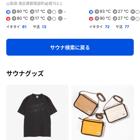
山梨県 南巨摩郡南部町楮根763-1
80 ℃
17 ℃
93 ℃
27 ℃
男
男
80 ℃
17 ℃
90 ℃
27 ℃
女
女
イキタイ
サ活
イキタイ
サ活
61
13
72
77
サウナ検索に戻る
サウナグッズ