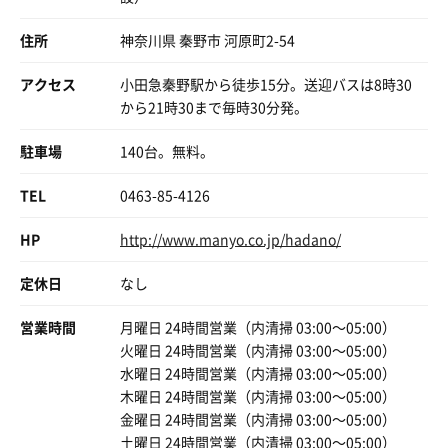
甘かった。🥹
59分から
途中、手袋🧤とアームカバーを取付け👹😈
最上段では3発目まで耐えられず
1分ごとに注水×3回
山賊スタイル🧤？？笑👹😈
住所
神奈川県 秦野市 河原町2-54
2発目終わりで一段目に引きずり降ろされた。
合計約3〜4分間‼️
まさに暴君！！
あ〜やばいな〜、、退室するか？必死に戦い🔥
アクセス
小田急秦野駅から徒歩15分。送迎バスは8時30
かまいたちに襲われてるんじゃないかってくらい
いやぁ〜普通に熱い🥵🔥
何とか最後？までなんとか、、
から21時30まで毎時30分発。
バスタオルからはみ出た皮膚が痛い笑🔪😵💥
しっかりあまみ出現🤗
い・け・ま・し・た😅
お経(バスタオル)書いてない(隠れてない)とこ持ってかれ
駐車場
140台。無料。
る的な狙われ感。
1時間ごとなので
やっぱり！この回は激熱々です😱😈
耳なし芳一かよ笑
次のロウリュまで
今日は偶然いけましたが、次回はどうなるか？笑
4分限界レスキュー！水風呂GO！GO〜！！！楽🎶
TEL
0463-85-4126
水風呂→外気浴→露天風呂
サウナを満遍なく楽しむ🧖‍♂️
速攻で💨💨焼けるカラダとともに
2回目も挑戦したけどやはり最上段完走ならず、無念。
HP
http://www.manyo.co.jp/hadano/
笑顔で見送るスタッフHさんを通り過ぎて
でも凄くいい！！！
時間前には水通し5分🚰
水風呂方面へ💨💨
私とってもきにいった😄♨️
定休日
なし
なぜか4段目に来る人がいない😂笑
水風呂に氷🧊を注いでいただき至福感💕
来月は泊まり行っちゃおっかな笑！
営業時間
月曜日 24時間営業（内清掃 03:00〜05:00）
今回も同じく3回注水で終了
はるきさんのイベント、激アツです💯👍🔥😱
塩サウナは特別なグレープフルーツの塩で
ライトが消えた後も
火曜日 24時間営業（内清掃 03:00〜05:00）
1段目に人がいないので、風が下から仰がれるのが、、激
もったりしたとろとろのお塩🍋
2分ほど蒸されてから水風呂へ🧖‍♂️💦
水曜日 24時間営業（内清掃 03:00〜05:00）
熱さ増し増しでした😨🔥🔥🔥
こちらも癒されたぁ🧖‍♀️✨️
最初はキツかったけど
木曜日 24時間営業（内清掃 03:00〜05:00）
だんだん慣れてくるのが怖い😚
今日もフロントで、スタッフHさんが、
金曜日 24時間営業（内清掃 03:00〜05:00）
外のととのいリクライニングは１個しかなかったけど
17:00で最後に
「みなさんに笑顔を見せるのが楽しみできていま〜す！
土曜日 24時間営業（内清掃 03:00〜05:00）
運良く毎回寝れて大優勝🏆✨️