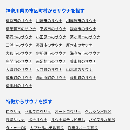
神奈川県の市区町村からサウナを探す
横浜市のサウナ
川崎市のサウナ
相模原市のサウナ
横須賀市のサウナ
平塚市のサウナ
鎌倉市のサウナ
藤沢市のサウナ
小田原市のサウナ
茅ヶ崎市のサウナ
三浦市のサウナ
秦野市のサウナ
厚木市のサウナ
大和市のサウナ
伊勢原市のサウナ
海老名市のサウナ
座間市のサウナ
南足柄市のサウナ
葉山町のサウナ
大磯町のサウナ
大井町のサウナ
山北町のサウナ
箱根町のサウナ
湯河原町のサウナ
愛川町のサウナ
清川村のサウナ
特徴からサウナを探す
ロウリュ
セルフロウリュ
オートロウリュ
グルシン水風呂
銭湯サウナ
ボナサウナ
サウナ室テレビ無し
バイブラ水風呂
タトゥーOK
カプセルホテル有り
作業スペース有り