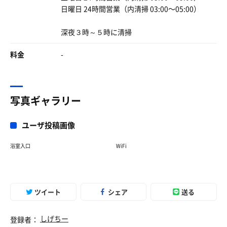
次の時間に間に合わないから強制終了🤭笑
笑」と、いつも外から笑顔をありがとうございます😊
日曜日 24時間営業（内清掃 03:00〜05:00）
スタッフHさんのサウナイベントの影の力が、さらに盛り
また絶対来ます✨️
今回も最上段で完遂❣️
上げてくれているような気がします♪😁
深夜３時～５時に清掃
あっ、誤解のないように言っておきますが
３月はサウナイベントめちゃ多いですね👍
私は変態ではありません🤣笑
はだ万サイコー！💯👍
料金
-
髪が傷むのが嫌なので
サウナハットはちゃんとかぶります🧢
偶然、はるきさんが退館される時にご挨拶でき🙇
肩・膝・お腹は しっかり焼かれました😎🔥
はるきさん、スタッフHさん、とらちゃんさん、
写真ギャラリー
暴君イズネス🔥🔥🔥
サ室でご一緒していただいた皆様楽しかったです！ありが
パンカールーバーがセットされてたら
とうございました
無理ゲーです🧖‍♂️
ユーザ投稿画像
帰りは送迎バス🚌駅まで🚉❣️
浴室入口
WiFi
ツイート
シェア
送る
しげちー
登録者：