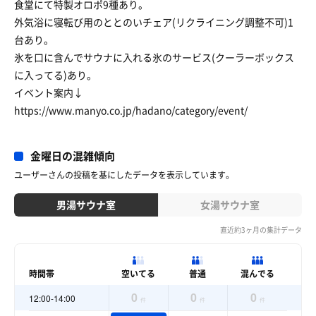
食堂にて特製オロポ9種あり。
外気浴に寝転び用のととのいチェア(リクライニング調整不可)1
台あり。
氷を口に含んでサウナに入れる氷のサービス(クーラーボックス
に入ってる)あり。
イベント案内↓
https://www.manyo.co.jp/hadano/category/event/
金曜日の混雑傾向
ユーザーさんの投稿を基にしたデータを表示しています。
男湯サウナ室
女湯サウナ室
直近約3ヶ月の集計データ
時間帯
空いてる
普通
混んでる
0
0
0
12:00-14:00
件
件
件