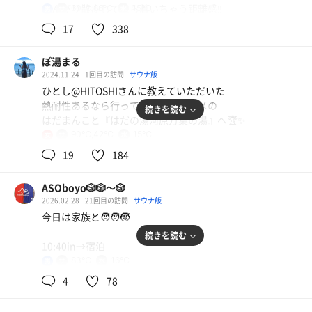
のんびり散歩してたら着いちゃう距離感‼️
60℃,86℃
15℃
男
17
338
施設へ向かう途中
ゴールデンタイムのTシャツを着た方と偶然すれ違う😳
ぽ湯まる
ご挨拶したことはないけど、大会で何度かお見かけした事
2024.11.24
1回目の訪問
サウナ飯
がある方‼️
ひとし@HITOSHIさんに教えていただいた
初めての土地で見覚えのある人に遭遇すると
熱耐性あるなら行ってみてとオススメの
続きを読む
なぜかテンション上がるよね🤭笑
はだまんこと『はだの湯河原万葉の湯』へ🏆✨️
90℃,42℃
15℃
女
今回はサウイキ情報と
サ室に入ると
早朝🦦さん＆推っ鮭メンバーさんから
19
184
目の前に構える暴君イズネス様、
「ここ 暴君イズネスが過激😈」
あれ、お初の筈なのに既視感たっぷり。んん？
と聞いて…
ASOboyo🎲🎲〜🎲
見覚えがあるぞ。
これは行くしかないでしょ🔥
2026.02.28
21回目の訪問
サウナ飯
はっ！！
今日は家族と🧑‍🧑‍🧒
おめぇさまは！！！
到着すると、入口に靴袋が用意されていて
続きを読む
我が愛する竜泉寺の湯八王子みなみ野の
館内に持ち込むスタイル👟
10:40in→宿泊
バズーカロウリュのサ室にある
受付を済ませ、フロント左奥の案内通りに進むと大浴場♨️
83℃
16℃
男
オートロウリュの機械ではないか？！
ロッカーキーを受け取り荷物を入れていざ浴場へ🧖‍♂️
はるきさんのイベントに合わせ予約し、
調べた。
4
78
先週のDaiさんのイベントに続き、
「竜泉寺の湯八王子みなみ野店METOS イズネス isnessス
湯河原の源泉を“毎日運んで”使っている温泉♨️
はだ万を満喫中！
トーブ (バズーカロウリュ)」