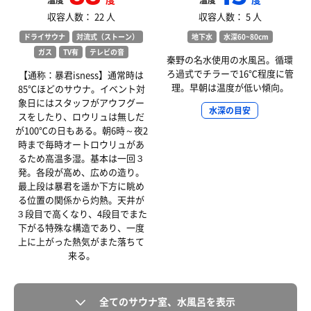
温度
温度
収容人数： 22 人
収容人数： 5 人
ドライサウナ
対流式（ストーン）
地下水
水深60~80cm
ガス
TV有
テレビの音
秦野の名水使用の水風呂。循環
ろ過式でチラーで16℃程度に管
【通称：暴君isness】通常時は
理。早朝は温度が低い傾向。
85℃ほどのサウナ。イベント対
象日にはスタッフがアウフグー
水深の目安
スをしたり、ロウリュは無しだ
が100℃の日もある。朝6時～夜2
時まで毎時オートロウリュがあ
るため高温多湿。基本は一回３
発。各段が高め、広めの造り。
最上段は暴君を遥か下方に眺め
る位置の関係から灼熱。天井が
３段目で高くなり、4段目でまた
下がる特殊な構造であり、一度
上に上がった熱気がまた落ちて
来る。
全てのサウナ室、水風呂を表示