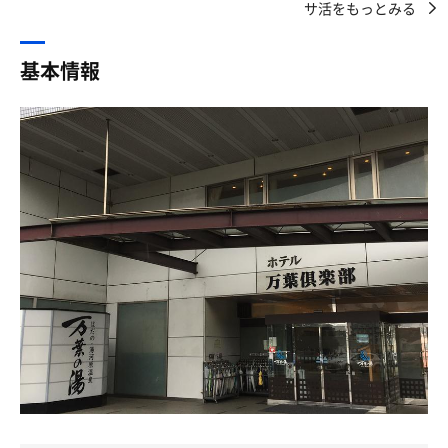
公式では「湯河原の山中、地下約800mから湧く源泉を毎
サ活をもっとみる
やっぱり貴方様！！
日運び入れて提供」とのこと❗️
少し風邪気味もあり、
既視感あると思ったんですぅ🥹🫶
秦野にいながら湯河原温泉 贅沢です
11:00、12:00、22:00のALは、
なんだか知り合いに会った気持ちで謎の安心感😌
基本情報
4段目には行かずに2、3段目を🔥💦
浴場に入ると
各回のAL後は、余熱で6分、、蒸されて🧖
だけどもだっけーどぉー。よく考えて😌。
右側すぐにメインサウナ🔥
竜泉寺の湯みなみ野のサ室はキャパ30人😌。
奥へ進むと水風呂🚰内湯
今日の3段目は、いつもの4段目の体感🔥💦😅
はだまんのサ室は16人😌。
洗い場、露天風呂
そして水風呂横には
16:00、17:30、19:00は、山賊はるきさんのイベントにフ
半分しかないこの狭いサ室で
黄土サウナ60℃低温・遠赤🧖‍♂️
ル参加させていただきました🪭
あれと同じオートロウリュをやるのかい？
2段目〜4段目での案内💁‍♀️
まずはしっかり体を清めてから🌟
そうか。
水風呂は15℃❄️
16:00は、優しいはるきさんらしさのんびり回。
適温で気持ちいい🤗
華麗なタオル捌きも優しく。
まじか😌。(心を決める)
3段目で完走👍
そしてメインサウナへ🧖‍♂️
……そりゃー熱いよ笑
入口横には サウナマット＆氷が常備🧊
17:30は、少しハードに、、
あったりめぇに熱いに決まってるよぅ🐰笑
この時点で期待値上がる‼️
2段目で途中退室？😁
最後の仰ぎは刺さる寸前😱
うっわーぁ……
サ室は
もうひと仰ぎされていたらOUT！でした。
へぇ〜そうなんだぁ…へへ。
4段タワーベンチ
19:00回の予告を思わせる、、、😈
とかひとりで緊張とワクワクの狭間のなんとも言えない感
ストーブはお目当ての