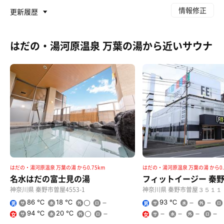
情報修正
更新履歴
はだの・湯河原温泉 万葉の湯から近いサウナ
はだの・湯河原温泉 万葉の湯 から0.75km
はだの・湯河原温泉 万葉の湯 から0.
名水はだの富士見の湯
フィットイージー 秦
特うな重
神奈川県 秦野市曽屋4553-1
神奈川県 秦野市曽屋３５１１
86 ℃
18 ℃
93 ℃
男
男
94 ℃
20 ℃
女
女