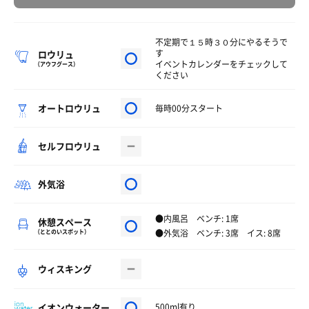
不定期で１５時３０分にやるそうで
す
ロウリュ
イベントカレンダーをチェックして
（アウフグース）
ください
オートロウリュ
毎時00分スタート
セルフロウリュ
外気浴
●内風呂 ベンチ: 1席
休憩スペース
●外気浴 ベンチ: 3席 イス: 8席
（ととのいスポット）
ウィスキング
イオンウォーター
500ml有り