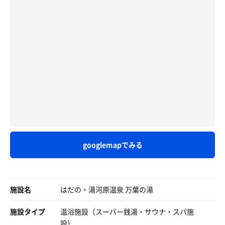
情を抱きながら
暴君イズネス🙌🔥
イベント後、はるきさんに、、
ズンズン鳴る心臓の音を感じつつイズネスの発動を待つ。
「最後回、1段目開放お願いします」と、
まずは4段目に座ってウォーミングアップ
はるきさんが「どーしょーかなぁ〜笑」と笑いながら去る
女湯は2段目↓1段目↓床。
湿度もしっかりあって
姿が😈👹に変身しつつ、笑笑😱😱
と言う床➕2段っていう造り。
じわじわ…からの一気に発汗💦
うん。わかってる。本来なら床って何段あるの？
これは良いセッティング🙆
19:00の回がやってまいりました😱
とかの段に数えないよね。
はるきさん、半袖でご登場され、、
でもここはね、床も段のひとつに数えるんだ✨️ハハッ✨️
水風呂❄️
スタッフHさんがまた、あの笑顔で、、
床にまで降りる人がたくさんいるみたいだからね☺️恐
外気浴🌿
「この回はかなり熱くなりますので、、笑」
露天風呂♨️
「1段目は開放するかもしれません、、笑」と、ニコニコ
バスタオルを羽織ってまずは真ん中の1段目で待機。
この動線も完璧で、かなり好印象🥰
笑顔😀
00分おきに3発くるイズネスを4分耐えれば完走。
始まった！！！
そして毎時00分の
入室し、2段目でタオルマスク😷よし👉
目を閉じて感じるイズネス様の熱。
googlemapでみる
オートロウリュ🪨
この回は オートロウリュ+ロウリュ+氷 と
ザバーンジュワー…。聴こえる石の鳴く音。
2分前に4段目スタンバイ😎
ジャバジャバと💧
気持ちいい。。。熱落ちてくるのやっぱ早いな〜✨️
ロウリュした香り初体験！サイコーに良かったな〜
サウイキや皆さんのコメントから
名前は失念しました😅
気がついたら10分経っていた。
「過激だぞ…」とビクビクしながら待っていると
施設名
はだの・湯河原温泉 万葉の湯
なんだかとっても気持ち良いではないか！！
1分前からライトアップ💡
前回よりもタオル捌きがさらにハードに🔥
次は最上段行けるかも！
この演出、嫌いじゃない😈
施設タイプ
温浴施設（スーパー銭湯・サウナ・スパ施
両手でクルクル🌀と、、
設）