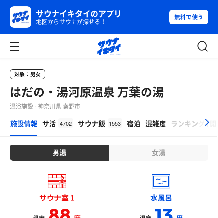
サウナイキタイのアプリ
無料で使う
地図からサウナが探せる！
対象：男女
はだの・湯河原温泉 万葉の湯
温浴施設 - 神奈川県 秦野市
β
施設情報
サ活
サウナ飯
宿泊
混雑度
ランキング
(
開
4702
1553
男湯
女湯
サウナ室 1
水風呂
88
13
度
度