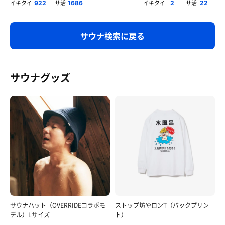
イキタイ
サ活
イキタイ
サ活
922
1686
2
22
サウナ検索に戻る
サウナグッズ
サウナハット（OVERRIDEコラボモ
ストップ坊やロンT（バックプリン
デル）Lサイズ
ト）