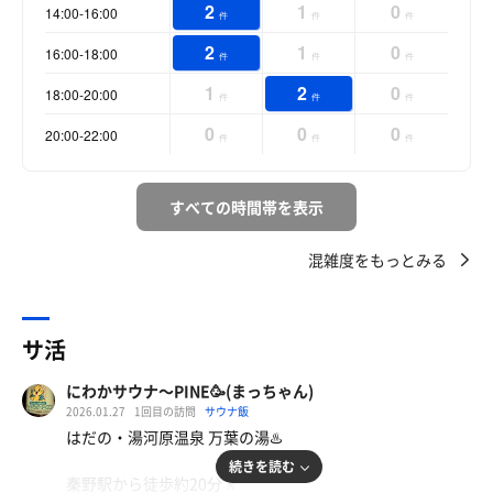
2
1
0
14:00-16:00
件
件
件
2
1
0
16:00-18:00
件
件
件
1
2
0
18:00-20:00
件
件
件
0
0
0
20:00-22:00
件
件
件
すべての時間帯を表示
混雑度をもっとみる
サ活
にわかサウナ〜PINE🥳(まっちゃん)
2026.01.27
1回目の訪問
サウナ飯
はだの・湯河原温泉 万葉の湯♨️
続きを読む
秦野駅から徒歩約20分🚶