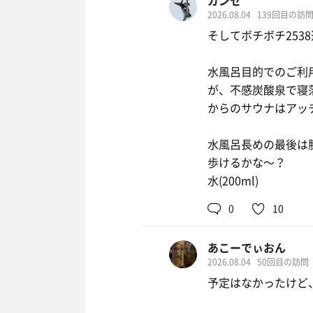
ガンゼ
14：30にはスタッ
2026.08.04
139回目の訪
ブロワーと大団扇の
そしてボチボチ2538
いろんな声が飛び交
水風呂目的でのご利
が、不感炭酸泉で寝
からのサウナはアッ
水風呂長めの最後は
歩けるかな〜？
水(200ml)
0
10
あこーでぃおん
レバニラ炒め
2026.08.04
50回目の訪問
少し餡がかかった
予定はなかったけど
き餃子で元気チャ