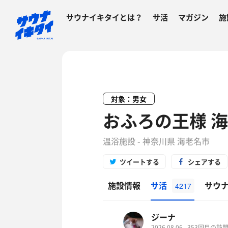
サウナイキタイとは？
サ活
マガジン
施
対象：男女
おふろの王様 
温浴施設 - 神奈川県 海老名市
ツイートする
シェアする
施設情報
サ活
サウ
4217
ジーナ
2026.08.06
353回目の訪