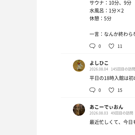
サウナ：10分、9分
ミネラルウォータ
水風呂：1分×2
休憩：5分
一言：なんか終わら
0
11
よしひこ
2026.08.04
145回目の訪
平日の18時入館は
0
15
あこーでぃおん
2026.08.03
49回目の訪問
最近忙しくて、今日