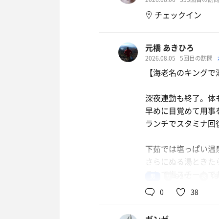
チェックイン
元橋 あきひろ
2026.08.05
5回目の訪問
【海老名のキングで
深夜連勤も終了。体
早めに目覚めて用事
ランチでスタミナ回復し
下茹では塩っぱい温泉
さらにぬる湯ときた
そして塩スチームで
男
92℃
1
0
38
ドライサウナは対流
ロウリュも30分ご