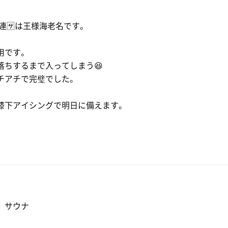
フさん3名からの
問
熱いおもてなし！
連🈂️は王様海老名です。
って楽しめました^^
用です。
落ちするまで入ってしまう😆
チアチで完璧でした。
膝下アイシングで明日に備えます。
食感。追加の羽根付
、サウナ
ージ！