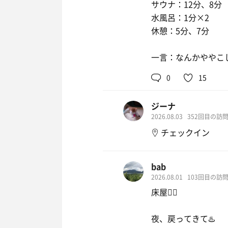
サウナ：12分、8分
水風呂：1分×2
休憩：5分、7分
一言：なんかややこ
0
15
ジーナ
2026.08.03
352回目の訪
チェックイン
bab
2026.08.01
103回目の訪
床屋💇‍♂️
夜、戻ってきて♨️