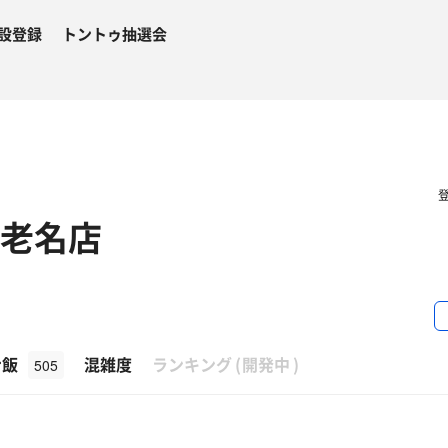
設登録
トントゥ抽選会
海老名店
β
ナ飯
混雑度
ランキング
(
開発中
)
505
問