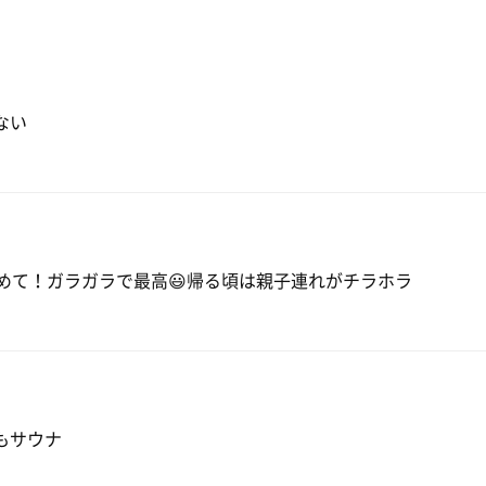
ー
ない
問
初めて！ガラガラで最高😃帰る頃は親子連れがチラホラ
もサウナ