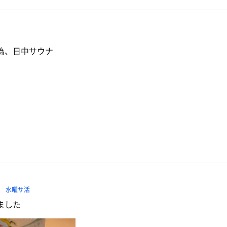
為、日中サウナ
問
水曜サ活
ました