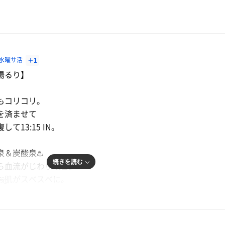
水曜サ活
＋1
湯るり】
もコリコリ。
を済ませて
て13:15 IN。
＆炭酸泉♨️
続きを読む
ら血流がじわり改善。
お肌がスベスベに。
6℃
式と遠赤外線のツートップ。
とで適度な加湿。