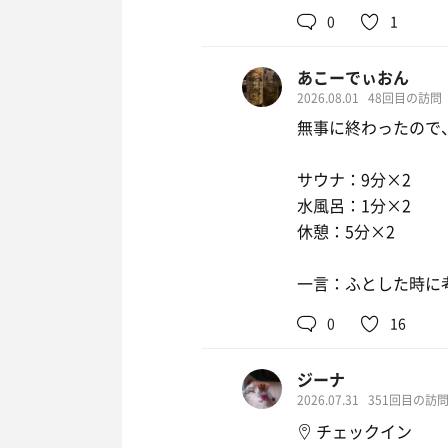
0
1
あこーでぃおん
2026.08.01
48回目の訪問
無事に終わったので
サウナ：9分×2
水風呂：1分×2
休憩：5分×2
一言：ふとした時に
0
16
ジーナ
2026.07.31
351回目の訪
チェックイン