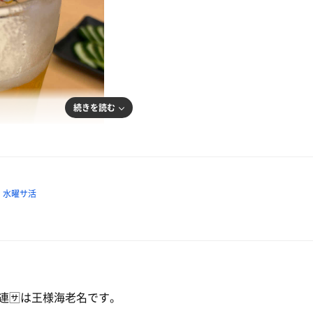
続きを読む
水曜サ活
問
連🈂️は王様海老名です。