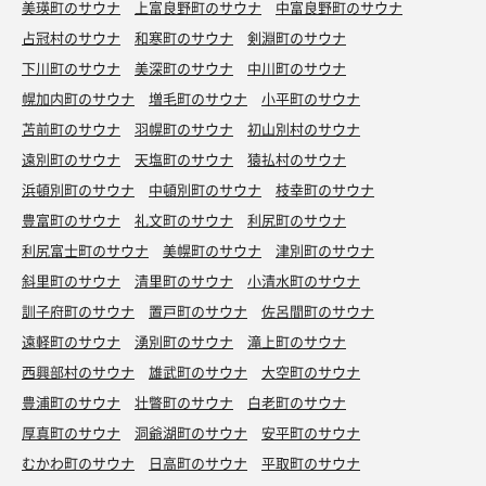
美瑛町のサウナ
上富良野町のサウナ
中富良野町のサウナ
占冠村のサウナ
和寒町のサウナ
剣淵町のサウナ
下川町のサウナ
美深町のサウナ
中川町のサウナ
幌加内町のサウナ
増毛町のサウナ
小平町のサウナ
苫前町のサウナ
羽幌町のサウナ
初山別村のサウナ
遠別町のサウナ
天塩町のサウナ
猿払村のサウナ
浜頓別町のサウナ
中頓別町のサウナ
枝幸町のサウナ
豊富町のサウナ
礼文町のサウナ
利尻町のサウナ
利尻富士町のサウナ
美幌町のサウナ
津別町のサウナ
斜里町のサウナ
清里町のサウナ
小清水町のサウナ
訓子府町のサウナ
置戸町のサウナ
佐呂間町のサウナ
遠軽町のサウナ
湧別町のサウナ
滝上町のサウナ
西興部村のサウナ
雄武町のサウナ
大空町のサウナ
豊浦町のサウナ
壮瞥町のサウナ
白老町のサウナ
厚真町のサウナ
洞爺湖町のサウナ
安平町のサウナ
むかわ町のサウナ
日高町のサウナ
平取町のサウナ