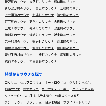
新冠町のサウナ
浦河町のサウナ
様似町のサウナ
新ひだか町のサウナ
音更町のサウナ
士幌町のサウナ
上士幌町のサウナ
新得町のサウナ
清水町のサウナ
芽室町のサウナ
更別村のサウナ
大樹町のサウナ
広尾町のサウナ
幕別町のサウナ
池田町のサウナ
陸別町のサウナ
浦幌町のサウナ
浜中町のサウナ
弟子屈町のサウナ
鶴居村のサウナ
別海町のサウナ
中標津町のサウナ
標津町のサウナ
羅臼町のサウナ
音威子府村のサウナ
白糠町のサウナ
鹿追町のサウナ
標茶町のサウナ
南富良野町のサウナ
特徴からサウナを探す
ロウリュ
セルフロウリュ
オートロウリュ
グルシン水風呂
銭湯サウナ
ボナサウナ
サウナ室テレビ無し
バイブラ水風呂
タトゥーOK
カプセルホテル有り
作業スペース有り
テントサウナ
サウナ小屋
湖が水風呂
プライベートサウナ