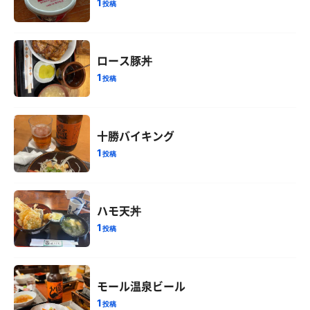
1
投稿
ロース豚丼
1
投稿
十勝バイキング
1
投稿
ハモ天丼
1
投稿
モール温泉ビール
1
投稿