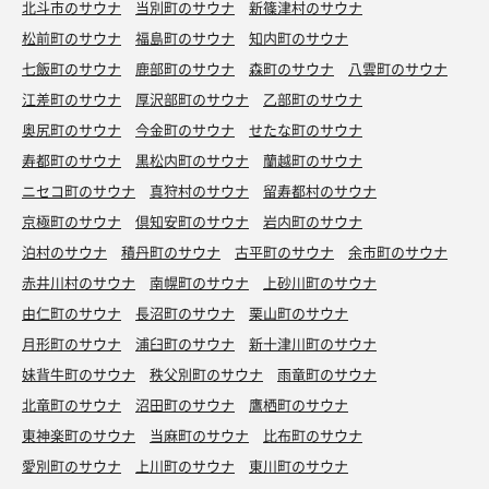
北斗市のサウナ
当別町のサウナ
新篠津村のサウナ
松前町のサウナ
福島町のサウナ
知内町のサウナ
七飯町のサウナ
鹿部町のサウナ
森町のサウナ
八雲町のサウナ
江差町のサウナ
厚沢部町のサウナ
乙部町のサウナ
奥尻町のサウナ
今金町のサウナ
せたな町のサウナ
寿都町のサウナ
黒松内町のサウナ
蘭越町のサウナ
ニセコ町のサウナ
真狩村のサウナ
留寿都村のサウナ
京極町のサウナ
倶知安町のサウナ
岩内町のサウナ
泊村のサウナ
積丹町のサウナ
古平町のサウナ
余市町のサウナ
赤井川村のサウナ
南幌町のサウナ
上砂川町のサウナ
由仁町のサウナ
長沼町のサウナ
栗山町のサウナ
月形町のサウナ
浦臼町のサウナ
新十津川町のサウナ
妹背牛町のサウナ
秩父別町のサウナ
雨竜町のサウナ
北竜町のサウナ
沼田町のサウナ
鷹栖町のサウナ
東神楽町のサウナ
当麻町のサウナ
比布町のサウナ
愛別町のサウナ
上川町のサウナ
東川町のサウナ