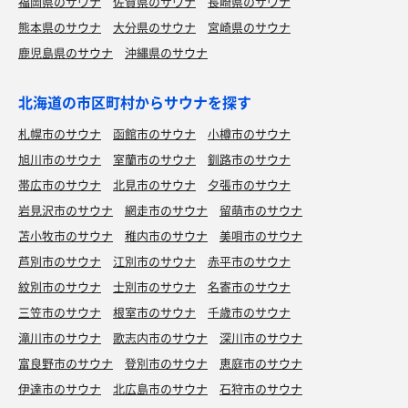
福岡県のサウナ
佐賀県のサウナ
長崎県のサウナ
熊本県のサウナ
大分県のサウナ
宮崎県のサウナ
鹿児島県のサウナ
沖縄県のサウナ
北海道の市区町村からサウナを探す
札幌市のサウナ
函館市のサウナ
小樽市のサウナ
旭川市のサウナ
室蘭市のサウナ
釧路市のサウナ
帯広市のサウナ
北見市のサウナ
夕張市のサウナ
岩見沢市のサウナ
網走市のサウナ
留萌市のサウナ
苫小牧市のサウナ
稚内市のサウナ
美唄市のサウナ
芦別市のサウナ
江別市のサウナ
赤平市のサウナ
紋別市のサウナ
士別市のサウナ
名寄市のサウナ
三笠市のサウナ
根室市のサウナ
千歳市のサウナ
滝川市のサウナ
歌志内市のサウナ
深川市のサウナ
富良野市のサウナ
登別市のサウナ
恵庭市のサウナ
伊達市のサウナ
北広島市のサウナ
石狩市のサウナ