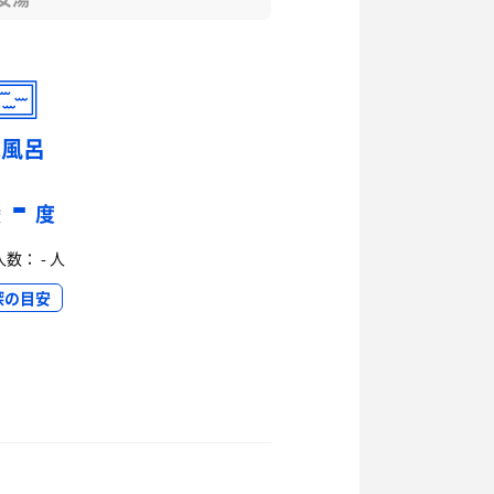
水風呂
-
度
度
数： - 人
深の目安