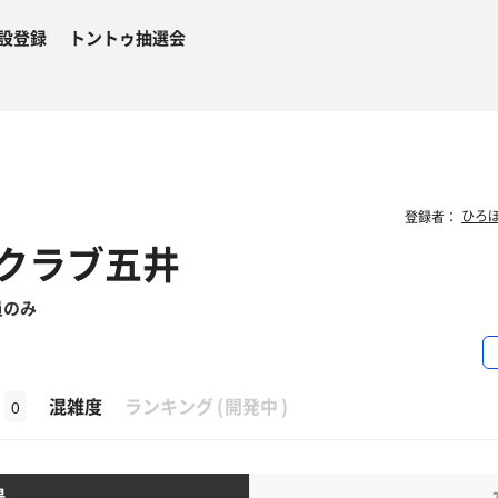
設登録
トントゥ抽選会
登録者：
クラブ五井
員のみ
β
混雑度
ランキング
(
開発中
)
0
湯