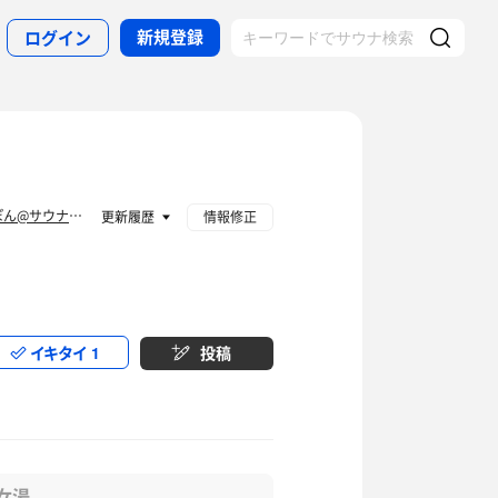
新規登録
ログイン
ひろぽん@サウナ愛好家🐸
更新履歴
情報修正
イキタイ
1
投稿
女湯