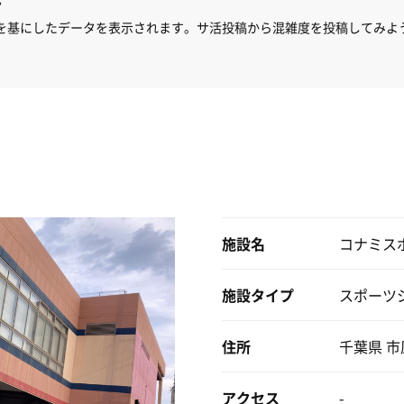
ん
を基にしたデータを表示されます。サ活投稿から混雑度を投稿してみよ
施設名
コナミス
施設タイプ
スポーツ
住所
千葉県 市原
アクセス
-