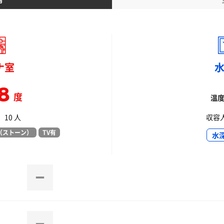
ナ室
8
度
温
10 人
収容人
（ストーン）
TV有
水