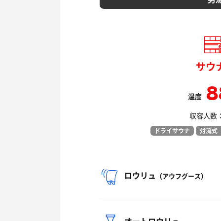
サウ
8
温度
収容人数： 
ドライサウナ
対流式
ロウリュ
（アウフグース）