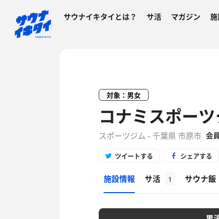
サウナイキタイとは？
サ活
マガジン
施
対象：男女
コナミスポーツ
スポーツジム - 千葉県 市原市
会
ツイートする
シェアする
施設情報
サ活
サウナ飯
1
男