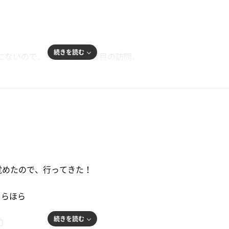
続きを読む
にないので、今週は平日2度目の訪問。
9℃と高めなのが残念です。
覚めたので、行ってきた！
ちらほら
続きを読む
️