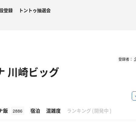
設登録
トントゥ抽選会
登録者：
ナ 川崎ビッグ
β
ナ飯
宿泊
混雑度
ランキング
(
開発中
)
2886
問