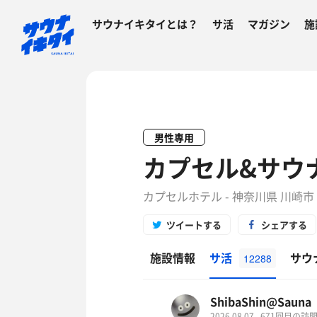
サウナイキタイとは？
サ活
マガジン
施
男性専用
カプセル&サウ
カプセルホテル - 神奈川県 川崎市
ツイートする
シェアする
施設情報
サ活
サウ
12288
ShibaShin@Sauna
2026.08.07
671回目の訪