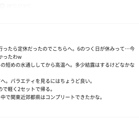
28℃,17.5℃
る〜
な打ち合わせ！
行ったら定休だったのでこちらへ。6のつく日が休みって…今
かったわw
いの短めの水通ししてから高温へ。多少結露はするけどなかな
方へ。バラエティを見るにはちょうど良い。
ので軽く2セットで帰る。
の中で関東近郊都県はコンプリートできたかな。
問