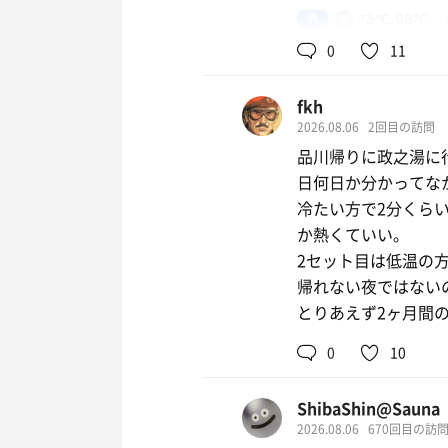
男
75℃,98℃
テレビがたくさんあ
0
11
今日も最終日&大事
fkh
水
2026.08.06
2回目の訪問
品川帰りに政之湯に
日何日か分かってな
冷たい方で2分くら
か熱くていい。
2セット目は低温の
帰れない夜ではない
とりあえず2ヶ月間
0
10
ShibaShin@Sauna
2026.08.06
670回目の訪