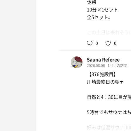
休憩
10分×1セット
全5セット。
この土日は来れそう
ただ低温水風呂が1
0
0
Sauna Referee
2026.08.06
1回目の訪問
【376施設目】
川崎最終日の朝☂️
自然と4：30に目が
5時台でもサウナは
好みは低温サウナ🧖🏻‍♂