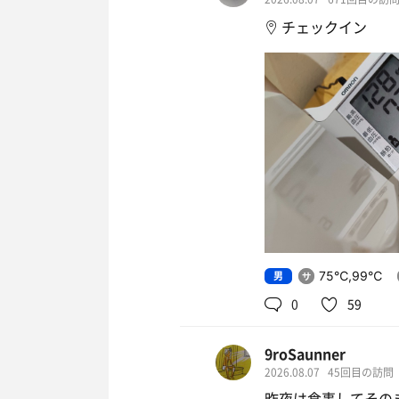
チェックイン
男
75℃,99℃
0
59
9roSaunner
2026.08.07
45回目の訪問
昨夜は食事してその