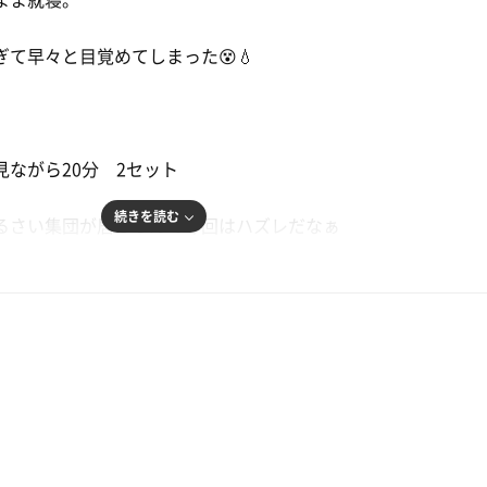
て早々と目覚めてしまった😵💧
ながら20分 2セット
続きを読む
るさい集団が居るなんて今回はハズレだなぁ
問