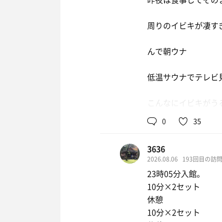
周りのイビキが凄すぎ
んで朝ウナ
低温サウナでテレビ見
こんなにイビキがう
0
35
3636
2026.08.06
193回目の訪
23時05分入館。
10分×2セット
休憩
10分×2セット