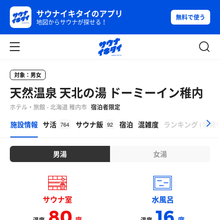
サウナイキタイのアプリ
無料で使う
地図からサウナが探せる！
対象：男女
天然温泉 天北の湯 ドーミーイン稚内
ホテル・旅館 - 北海道 稚内市
宿泊者限定
β
施設情報
サ活
サウナ飯
宿泊
混雑度
ランキング
(
開発
764
92
男湯
女湯
サウナ室
水風呂
80
16
度
度