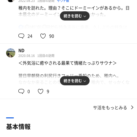
2022.08.23
1回目の訪問
サウナ飯
で竹ちゃんへ🍴
稚内を訪れた。理由？そこにドーミーインがあるから。日
稚内名物のたこしゃぶや海産物などの絶品料理に舌鼓を打
本最北のドーミーインをいつか訪れたかった。
続きを読む
ちました😋
そして、あらかじめチェックインしておいたドーミーイン
9:00AM、旭川駅から特急宗谷に乗車。久しぶりの特急は
96℃
22℃
男
稚内へと戻ります😊
乗り心地がよい。そりゃそーや（笑）。
昨年リニューアルされていてオートロウリュ付になったと
24
90
いうことで楽しみにしていました🤗
ロシアから約60kmの稚内駅。ロシア好きとしてはたまら
腹パンだったので夜鳴きそばはなくなくパスして、部屋で
ND
ない街。入場曲はチャイコフスキーのヴァイオリン協奏曲
連れと次の日以降の打ち合わせしながら、少しゆっくりし
2020.08.16
1回目の訪問
と映画「ロッキー4」のBurning Heart〜Heart’s On Fire。
てから最上階にある浴室へ。
＜外気浴に癒やされる最果て情緒たっぷりサウナ＞
カードキー💳️を入口前でかざして、ロッカールームへ。
17:20、夕日の時間に合わせて10階天北の湯へ。
給水器で水分補給をしてから浴室に入り、身体を清めます
翌日早朝発の利尻行きフェリー乗船のため、稚内へ。
😌
続きを読む
なかなか来ることのない最果ての地・稚内で、せっかくな
そこから水風呂で水通し😊
ら温泉＆サウナを堪能しようとGo Toの割引を利用して宿
カラン6席の浴室、ドーミー弘前と同じ黒色の桶と椅子が
0
9
水風呂はなんと❗️温泉水♨️で肌触りがよく滑らかで気持ちい
泊しました。
歓迎。照明はドーミースタンダードの美しいライティン
い〜🤤✨
グ。
水温も体感14℃程で最高でした😀
サ活をもっとみる
#温泉
身体に水を纏ってから入口前のビート板を持ってサ室へ。
温泉併設がお約束のドーミーイン。
サ室は8名席、大好きなボナサウナ。TVなしが何より嬉し
サ室はホテルのサウナとしては広めで、座面は3段型のタ
温泉とは名ばかりの運び湯の施設もあるなかで、こちらは
い。BGMはJ POPのオルゴール。程よい暗さのオレンジ色
基本情報
ワー型😲
きちんと自家源泉というところがうれしいですね。
の照明がやすらぎの空間を満たす。
細長いショートタイプのikiストーブが入口左手にあり、TV
循環風呂ですがさほど塩素臭も気にならず、ビジホの大浴