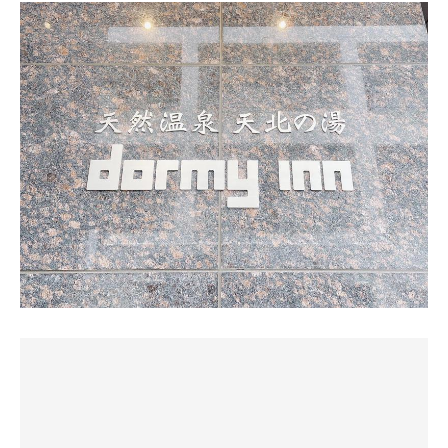
📺なしの瞑想タイプでした😊
場としては充分なクオリティかと。
室内は極上の熱さ。初めて目にしたコムインターナショナ
ストーブには先述の通りオートロウリュが付いており、な
海辺の温泉特有の強塩化物泉ですが、さらに含鉄・含ヨウ
ル（株）の温度計は96度。ボナで96度！まるで常時ロウリ
んと❗️パンカールーパーが2つ付いていて最上段を狙うよう
素が加わり、なかなか骨のある温泉だと思います。
ュウ状態。
になっていました😯
そして、噴射されるのはアロマ水のようで本日のアロマは
#サウナ
参考までに、サ室は混むとは無縁だった（笑）。
マウンテンハーブ🌿と記載されていました❗️
登山前日はサウナできっちりととのっておきたいところ。
ビジネスホテルのサウナとしてはとんでもない仕様で驚き
とはいえしっかり睡眠も取りたかったので、複数セットは
水風呂は冷鉱泉（温泉法で25度未満の温泉）。体感21.2
＆期待しながら、最上段の3段目にあぐらをかいて座りま
あきらめて1セットだけ。
度。季節変動の故に冷たさは不合格だが、濁りのある温泉
す🧘‍♂
22時過ぎの利用で浴場内はそれなりに混み合っていました
に肌が歓喜する。
温度は86℃でしたが、20分おきのオートロウリュの効果も
がサウナーは少数派だったようで、サ室は単独で利用でき
あり、湿度高めでいい感じの熱さ🔥
ました。
東側の宗谷岬に面した男湯露天スペースには背もたれ付き
そのまま瞑想🧘‍♂していると照明💡が光ってオートロウリュ
入室したらストーブが見当たらず、もしやと思ったら壁面
のベンチ2脚、ととのい椅子＋オットマンが2脚。昇天する
発動❗️
格納のボナサウナ。
には十分すぎる環境。鈴虫の鳴き声を聞きながらととの
蒸気が発生した後、パンカールーパーから熱風が送られま
ストーブを背に上段に着座すると背後からの熱がしっかり
う。
す😄
と感じられ、室温表示は90℃程度でしたがそれ以上の体感
直撃を受けますが、時間も長くなく、とんでもない熱さで
であっというまに玉の汗です。
夕日を浴びる稚内の街並みと湾を隔てた宗谷岬が美しい。
はなく気持ちいい熱さでした😉
事前に温泉でアイドリングしていたこともあり、5分きっ
まるで北欧の風景。北国の空気感は万国共通。
マウンテンハーブ🌿の仄かな香りに癒されながら、大量発
かりで離脱しました。
汗💦して汗だるま💦になり退出😊
時間があればもう1セット楽しみたいところでした。
しかし今日は風が強い。風速18m、露天入口のドアには
「天候によっては露天風呂を閉鎖する場合があります」と
その後は温泉水風呂へ。
#水風呂
の看板。露天スペースを彩る木々の枝が折れて飛んでくる
先述の通り冷たくて、泉質も良くて気持ちいい〜🤤✨