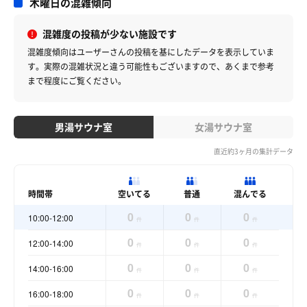
木曜日の混雑傾向
混雑度の投稿が少ない施設です
混雑度傾向はユーザーさんの投稿を基にしたデータを表示していま
す。
実際の混雑状況と違う可能性もございますので、あくまで参考
まで程度にご覧ください。
男湯サウナ室
女湯サウナ室
直近約3ヶ月の集計データ
時間帯
空いてる
普通
混んでる
0
0
0
10:00-12:00
件
件
件
0
0
0
12:00-14:00
件
件
件
0
0
0
14:00-16:00
件
件
件
0
0
0
16:00-18:00
件
件
件