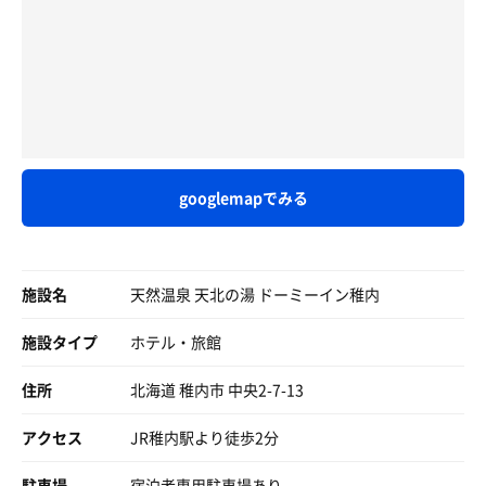
源泉温度が22℃ということで、加温せず水風呂に利用して
のではと警戒するほどの強風。天然扇風機のせいか3分で
じっくり入ってられます😆
いる模様。
身体が肌寒さを感じ始める。厳しい自然を目の当たりにす
しっかり身体を締めた後は、露天スペースで外気浴😊
温泉自体の湧出量の表記がなかったので、水風呂がかけ流
る。
露天スペースはドーミーインとしてはかなり広め😏
しなのかどうかは不明でしたが、塩分のベタつきを感じら
アルパインチェアが4つもありました😲
れたので源泉のエッセンスはしっかりと残っているかと。
稚内はもう秋の空気だった。
アルパインチェアに座ってボーッと😊
ただ、強塩化物泉となると保温効果があらわれてしまうの
気温が低くて、涼しい風🍃も吹いてきて気持ちよくてその
で、サウナ後の水風呂としてはどうなのかという気もしな
まま昇天しました😇✨
くもないですが、それを差し引いても加温なしの源泉に入
素晴らしき4セット後、部屋でビール片手にロシアについ
これを2セット堪能しました👍
れるというのはありがたいことです。
て考えた。
googlemapでみる
第二次世界大戦末期、サハリンには42万人の日本人が暮ら
その後は温泉♨️を堪能😄
#休憩スペース
していたという。ユーラシア大陸を跨ぐロシアの隣国はフ
露天の温泉は淡黄色で、泉質はかなり良くて肌すべすべに
大浴場は最上階10階なので、露天風呂からは稚内の町並み
ィンランドと日本であり、これら三国にはサウナが根付い
😌
と港が見下ろせます。
ている。ならば共に蒸されるのもよきことではないのか。
施設名
内湯は水風呂と同じで透明で泉質は滑らかでした😀
天然温泉 天北の湯 ドーミーイン稚内
明るい時間帯なら最高の眺望が楽しめたと思います。
サウナとボルシチが好きな身としてそう思う。
リラックスした後は、部屋へと戻って床に就きました😴
最果ての港町の風情を感じながらの外気浴は、8月の夜で
🛌
施設タイプ
ホテル・旅館
すでに肌寒かったので厳冬期にはいったいどうなるの
だが昨今ロシアはなぜ友好的ではないのか。いくら考えて
か、、、!?
もわっかんない。
住所
また、露天とは別に、脱衣場から直接外気に当たれるスペ
北海道 稚内市 中央2-7-13
ースも有り、こちらが本来のサウナ後の休憩場所なのかも
おやじギャク連発のあまりのつまらなさに耐えかねたロシ
しれません。
アクセス
JR稚内駅より徒歩2分
ア軍からミサイルが発射されないうちに、今宵はこれでお
いずれにせよ、サウナーのことを考えて作られている施設
やすみなさい。
であることがよくわかり好感を持ちました。
駐車場
宿泊者専用駐車場あり