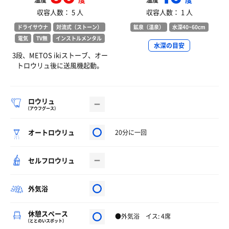
温度
温度
収容人数： 5 人
収容人数： 1 人
ドライサウナ
対流式（ストーン）
鉱泉（温泉）
水深40~60cm
電気
TV無
インストルメンタル
水深の目安
3段、METOS ikiストーブ、オー
トロウリュ後に送風機起動。
ロウリュ
（アウフグース）
オートロウリュ
20分に一回
セルフロウリュ
外気浴
休憩スペース
●外気浴 イス: 4席
（ととのいスポット）