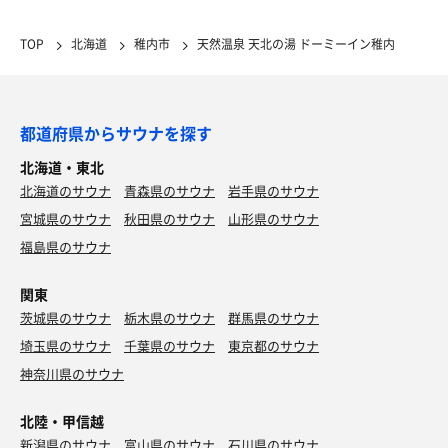
稚内名物のたこしゃぶはタコ🐙も大きくて想像以上の
美味しさ😋 それ以外も最高で、銀杏草の味噌汁は絶品
TOP
北海道
稚内市
天然温泉 天北の湯 ドーミーイン稚内
😋
都道府県からサウナを探す
北海道・東北
夜鳴きそば（大盛り）
北海道のサウナ
青森県のサウナ
岩手県のサウナ
稚内でも鳴く。
宮城県のサウナ
秋田県のサウナ
山形県のサウナ
福島県のサウナ
関東
茨城県のサウナ
栃木県のサウナ
群馬県のサウナ
埼玉県のサウナ
千葉県のサウナ
東京都のサウナ
神奈川県のサウナ
北陸・甲信越
新潟県のサウナ
富山県のサウナ
石川県のサウナ