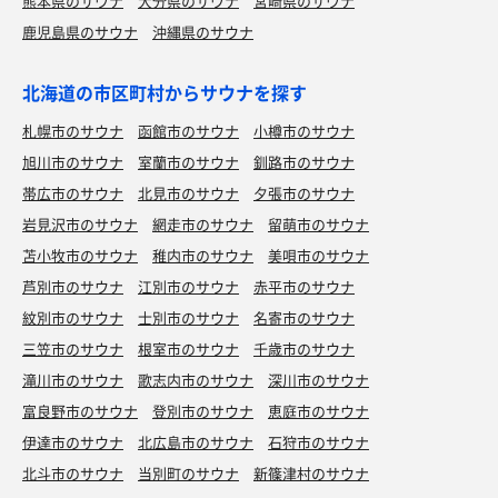
熊本県のサウナ
大分県のサウナ
宮崎県のサウナ
鹿児島県のサウナ
沖縄県のサウナ
北海道の市区町村からサウナを探す
札幌市のサウナ
函館市のサウナ
小樽市のサウナ
旭川市のサウナ
室蘭市のサウナ
釧路市のサウナ
帯広市のサウナ
北見市のサウナ
夕張市のサウナ
岩見沢市のサウナ
網走市のサウナ
留萌市のサウナ
苫小牧市のサウナ
稚内市のサウナ
美唄市のサウナ
芦別市のサウナ
江別市のサウナ
赤平市のサウナ
紋別市のサウナ
士別市のサウナ
名寄市のサウナ
三笠市のサウナ
根室市のサウナ
千歳市のサウナ
滝川市のサウナ
歌志内市のサウナ
深川市のサウナ
富良野市のサウナ
登別市のサウナ
恵庭市のサウナ
伊達市のサウナ
北広島市のサウナ
石狩市のサウナ
北斗市のサウナ
当別町のサウナ
新篠津村のサウナ