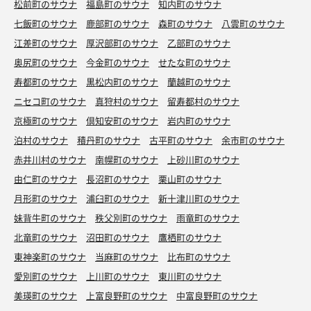
松前町のサウナ
福島町のサウナ
知内町のサウナ
七飯町のサウナ
鹿部町のサウナ
森町のサウナ
八雲町のサウナ
江差町のサウナ
厚沢部町のサウナ
乙部町のサウナ
奥尻町のサウナ
今金町のサウナ
せたな町のサウナ
寿都町のサウナ
黒松内町のサウナ
蘭越町のサウナ
ニセコ町のサウナ
真狩村のサウナ
留寿都村のサウナ
京極町のサウナ
倶知安町のサウナ
岩内町のサウナ
泊村のサウナ
積丹町のサウナ
古平町のサウナ
余市町のサウナ
赤井川村のサウナ
南幌町のサウナ
上砂川町のサウナ
由仁町のサウナ
長沼町のサウナ
栗山町のサウナ
月形町のサウナ
浦臼町のサウナ
新十津川町のサウナ
妹背牛町のサウナ
秩父別町のサウナ
雨竜町のサウナ
北竜町のサウナ
沼田町のサウナ
鷹栖町のサウナ
東神楽町のサウナ
当麻町のサウナ
比布町のサウナ
愛別町のサウナ
上川町のサウナ
東川町のサウナ
美瑛町のサウナ
上富良野町のサウナ
中富良野町のサウナ