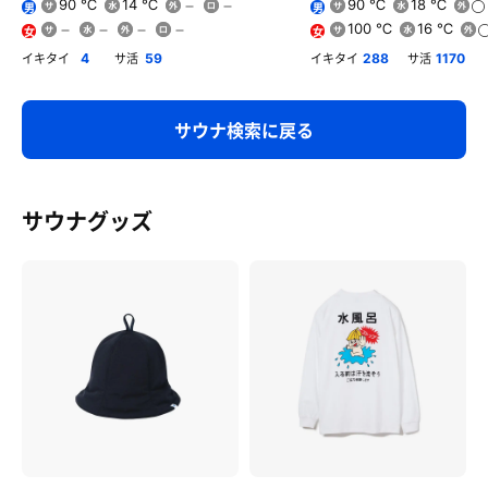
90 ℃
14 ℃
90 ℃
18 ℃
男
男
100 ℃
16 ℃
女
女
イキタイ
サ活
イキタイ
サ活
4
59
288
1170
サウナ検索に戻る
サウナグッズ