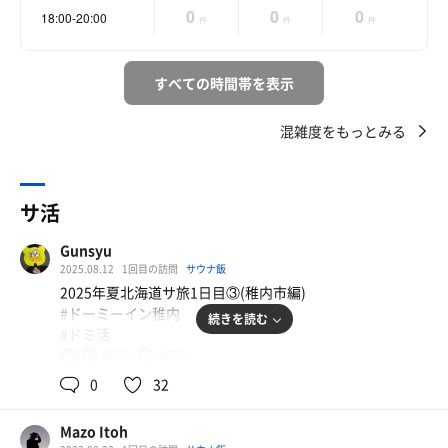
0
0
0
18:00-20:00
件
件
件
すべての時間帯を表示
混雑度をもっとみる
サ活
Gunsyu
2025.08.12
1回目の訪問
サウナ飯
2025年夏北海道サ旅1日目③(稚内市編)
#ドーミーイン稚内
続きを読む
#ドミ活
#サ旅
86℃
14℃
男
0
32
※8月12日(火)のサ活です。
日本の最北端の稚内へと来ております😊
Mazo Itoh
ヤムワッカナイ温泉港の湯を後にして、まずはサ飯＆晩飯