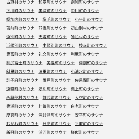
占冠村のサウナ
和寒町のサウナ
剣淵町のサウナ
下川町のサウナ
美深町のサウナ
中川町のサウナ
幌加内町のサウナ
増毛町のサウナ
小平町のサウナ
苫前町のサウナ
羽幌町のサウナ
初山別村のサウナ
遠別町のサウナ
天塩町のサウナ
猿払村のサウナ
浜頓別町のサウナ
中頓別町のサウナ
枝幸町のサウナ
豊富町のサウナ
礼文町のサウナ
利尻町のサウナ
利尻富士町のサウナ
美幌町のサウナ
津別町のサウナ
斜里町のサウナ
清里町のサウナ
小清水町のサウナ
訓子府町のサウナ
置戸町のサウナ
佐呂間町のサウナ
遠軽町のサウナ
湧別町のサウナ
滝上町のサウナ
西興部村のサウナ
雄武町のサウナ
大空町のサウナ
豊浦町のサウナ
壮瞥町のサウナ
白老町のサウナ
厚真町のサウナ
洞爺湖町のサウナ
安平町のサウナ
むかわ町のサウナ
日高町のサウナ
平取町のサウナ
新冠町のサウナ
浦河町のサウナ
様似町のサウナ