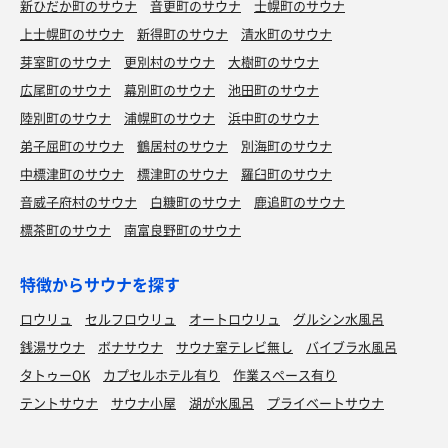
新ひだか町のサウナ
音更町のサウナ
士幌町のサウナ
上士幌町のサウナ
新得町のサウナ
清水町のサウナ
芽室町のサウナ
更別村のサウナ
大樹町のサウナ
広尾町のサウナ
幕別町のサウナ
池田町のサウナ
陸別町のサウナ
浦幌町のサウナ
浜中町のサウナ
弟子屈町のサウナ
鶴居村のサウナ
別海町のサウナ
中標津町のサウナ
標津町のサウナ
羅臼町のサウナ
音威子府村のサウナ
白糠町のサウナ
鹿追町のサウナ
標茶町のサウナ
南富良野町のサウナ
特徴からサウナを探す
ロウリュ
セルフロウリュ
オートロウリュ
グルシン水風呂
銭湯サウナ
ボナサウナ
サウナ室テレビ無し
バイブラ水風呂
タトゥーOK
カプセルホテル有り
作業スペース有り
テントサウナ
サウナ小屋
湖が水風呂
プライベートサウナ