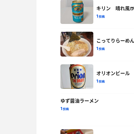
キリン 晴れ風
1
投稿
こってりらーめ
1
投稿
オリオンビール
1
投稿
ゆず醤油ラーメン
1
投稿