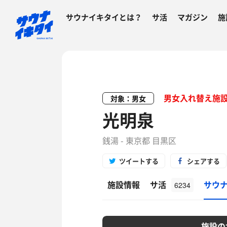
サウナイキタイとは？
サ活
マガジン
施
男女入れ替え施
対象：男女
光明泉
銭湯 - 東京都 目黒区
ツイートする
シェアする
施設情報
サ活
サウ
6234
施設の