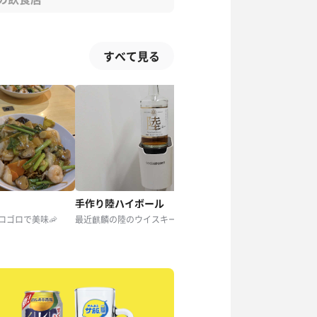
すべて見る
手作り陸ハイボール
こってりらーめん
がゴロゴロで美味🦐
最近麒麟の陸のウイスキーのハイボールがおいしくて沼り中😚
美味！！！