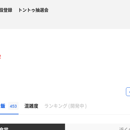
設登録
トントゥ抽選会
設
β
ナ飯
混雑度
ランキング
(
開発中
)
453
食堂
近く