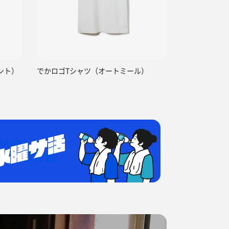
ント）
でかロゴTシャツ（オートミール）