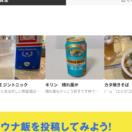
NE ジントニック
キリン 晴れ風🍺
カタ焼きそば
すぐ近くにある珍しい蒸留酒ばかりのバーで、ずっと気になっていたイタリアのジン。
晴れ風もけっこう好きです😳てかビールだいたい好きです😁
(‘´ ω `’)エビ