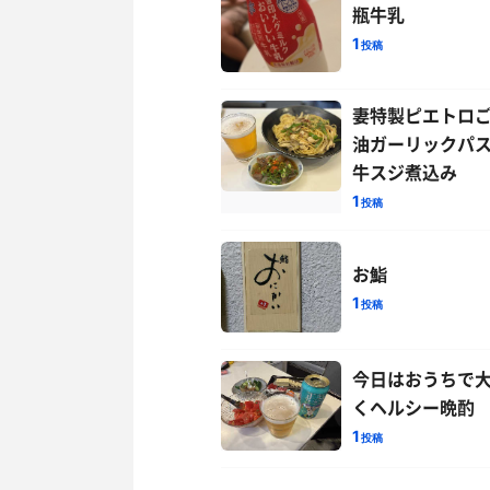
瓶牛乳
1
投稿
妻特製ピエトロ
油ガーリックパ
牛スジ煮込み
1
投稿
お鮨
1
投稿
今日はおうちで
くヘルシー晩酌
1
投稿