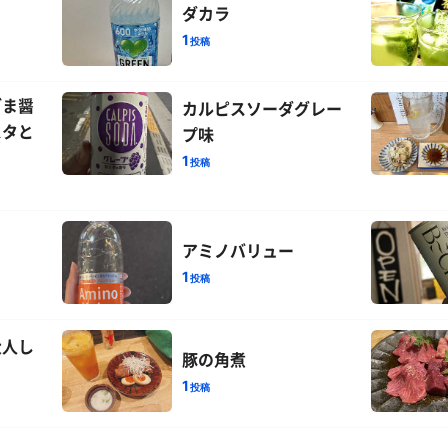
ダカラ
1
投稿
ごま醤
カルピスソーダグレー
スタと
プ味
1
投稿
アミノバリュー
1
投稿
大人し
豚の角煮
1
投稿