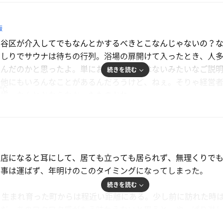
かな商店街を抜け、閑静な住宅街の一角に位置している。銭湯
飯
ットを購入。サウナには大小のタオルまでついて730円とい
谷区が介入してでもなんとかするべきとこなんじゃないの？な
日曜日の夕方ということであり、子供連れの方が多くいる印象
っしりでサウナは待ちの行列。浴場の扉開けて入ったとき、人
トを渡しタオルセットとロッカーの鍵を受け取る。鍵にはサウ
歪んだのかと思ったよ。単にお金の問題ではないみたいなご説
ペーンとして、記念のタオルまでいただいてしまった。
続きを読む
、他にもいろんなことがあるんだろうけど、ねぇ。そりゃ経営
0℃
浴場、なんとかならなかったものかね。
などが置かれたくつろぎスペースが。こちらは服を着た上でゆ
るとロッカーが並ぶ脱衣所になっていた。大きさがあって少し
ほど来たわけじゃない。我こそは初訪問の一見さんだ。まさか
室入口前のフックにタオルセットを引っ掛けて、浴室内へ。
った。夕方から時間ができてきた。この時間ならお風呂もサウ
歩くこと五分ほど。路地を曲がると立派な建物。駐車場も広い
さんでいっぱい！テレビで流れる大相撲の千秋楽にみんな釘付
閉店になると耳にして、居ても立っても居られず、無理くりで
には困らない。固定式のシャワーがつけられた場所で体を清め
に事は運ばず、年明けのこのタイミングになってしまった。
ゃんに渡したら、よく聞こえないけどおばちゃん同士でサウナ
豊富で、手前は黒湯の温泉、奥は白湯になっている。どちらに
日だっけ？祭りか何かある？と思うほど。なんとかカラン見つ
続きを読む
湯船だけでもたっぷり楽しめる作りになっていた。さらに、通
。生まれ育った町からは程近い距離にある。少し前に訪れた時
あって、サウナ待ちの人に縁埋められてる白湯も磁石が埋まっ
る。ミストは茶色い石に囲まれた部屋で、薄暗い空間でゆった
のだ。あのワクワク感がもう味わえないと思うと、やっぱり淋
物のプールにぬるいジャグジーも。遊園地、いや、湯園地だな
サウナ後にちょうど良い。