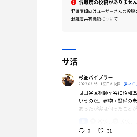
混雑度の投稿がありませ
混雑度傾向はユーザーさんの投稿
混雑度共有機能について
サ活
杉並バイブラー
2023.03.26
1回目の訪問
歩いて
世田谷区祖師ヶ谷に昭和2
いうのだ。建物・設備の
あったが実は伺ったこと
男
90℃
18℃
そもそもそしがや温泉21
0
31
したのがはじまり。改装の