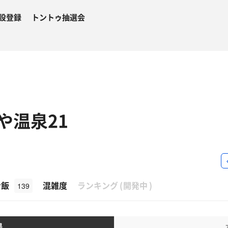
設登録
トントゥ抽選会
や温泉21
β
ナ飯
混雑度
ランキング
(
開発中
)
139
湯