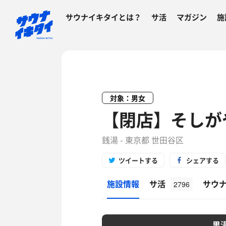
サウナイキタイとは？
サ活
マガジン
施
対象：男女
【閉店】そしが
銭湯 - 東京都 世田谷区
ツイートする
シェアする
施設情報
サ活
サウ
2796
男