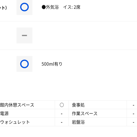
●外気浴 イス: 2席
ット）
500ml有り
館内休憩スペース
○
食事処
-
電源
-
作業スペース
-
ウォシュレット
-
岩盤浴
-