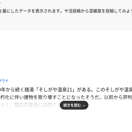
ん
を基にしたデータを表示されます。サ活投稿から混雑度を投稿してみよ
サウナ
9年から続く銭湯「そしがや温泉21」がある。このそしがや温泉
老朽化に伴い建物を取り壊すことになったそうだ。以前から評
がなく、閉店前最後に訪問することにした。
続きを読む
は昭和60年に先代のご主人の時代に誕生。それ以前は先々代が
タイミングで名前を変更して今に至るというわけだ。祖師ヶ谷