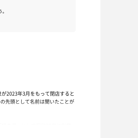
う。
が2023年3月をもって閉店すると
判の先頭として名前は聞いたことが
「福の湯」として昭和29年に創業
温泉21へは小田急線祖師ヶ谷大蔵