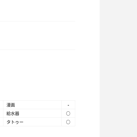
漫画
-
給水器
○
タトゥー
○