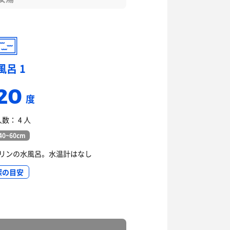
風呂 1
20
度
数： 4 人
0~60cm
リンの水風呂。水温計はなし
深の目安