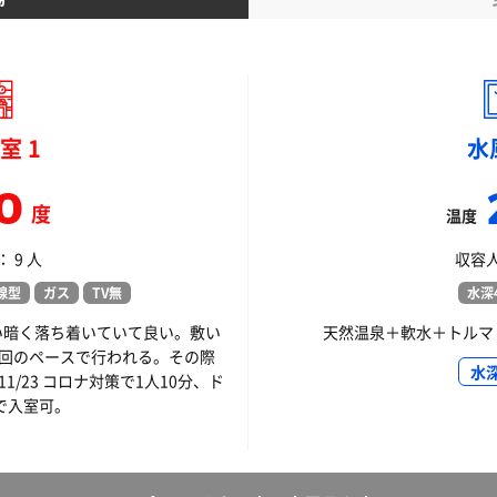
室 1
水
0
度
温度
 9 人
収容人
線型
ガス
TV無
水深4
い暗く落ち着いていて良い。敷い
天然温泉＋軟水＋トルマ
1回のペースで行われる。その際
水
1/23 コロナ対策で1人10分、ド
で入室可。