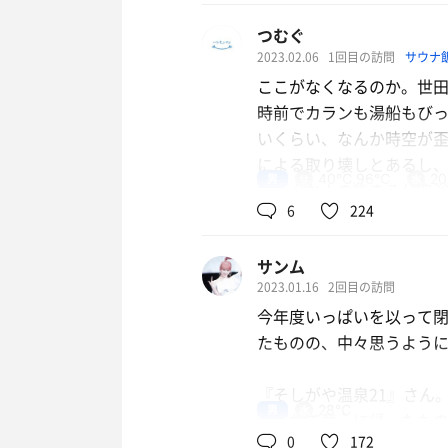
駅から徒歩6分ほど。賑や
つむぐ
2023.02.06
1回目の訪問
サウナ
入口にならぶ券売機でチケ
ここがなくなるのか。世田
とんどが埋まっていた。
時前でカランも湯船もび
り盛りしている。チケッ
いくらい、なんか時空が
いた。さらに閉店キャン
による取り壊しとあるし
男
40℃,96℃
2
もこんな人の集まる公衆
暖簾をくぐるとソファー
6
224
らにその奥の暖簾をくぐ
なんて、偉そうに言える
だ。着替えを済ませ、浴
サンム
してたらこんなことにな
2023.01.16
2回目の訪問
ウルトラマン。商店街を
浴室内はたくさんのお客
今年度いっぱいを以って
されているので、洗い場
たものの、中々思うよう
サウナの券買っておばち
ツグンだ。湯船の種類も
納得。大賑わい。今日土
風呂も用意されており、
『そしがや温泉21』さん
なの電気なの気泡なのと
冷凍サウナも利用ができ
男
28℃
を忘れて童心に帰ったも
るし。そして露天には名
なりの冷たさで、ミスト
0
172