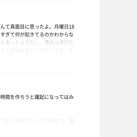
の上はマンションになっている。
う破格の料金設定。下駄箱は既にほ
んて真面目に思ったよ。月曜日18
だ。受付では元気よく女将さんが切
多すぎて何が起きてるのかわからな
ナのフックも一緒に取り付けられて
明もあったようだし、理由は老朽化
者さんが決めることだけどもさ。で
っくりできる場所になっている。さ
多めの荷物でも楽々入れられそう
ここがなくなるだなんて思わず、残
ナもゆっくりできるだろう。駅前の
。次々と吸い込まれていく人。
け。それでもカランがたくさん用意
も時間を作ろうと躍起になってはみ
る。ボタン式のシャワーで水圧もバ
ぶつくさ言い合ってる。浴場入って
もバイブラやマッサージ風呂、電気
けて一息。すごいなぁ。黒湯も静か
常のお風呂の料金でミストサウナと
はぷかぷかとプールに浮かんで、我
てるとかなんとかだしジェットもあ
り温まることができる。冷凍室もか
しく思う。
。