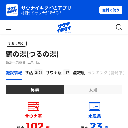
サウナイキタイのアプリ
無料で使う
地図からサウナが探せる！
対象：男女
鶴の湯(つるの湯)
銭湯 - 東京都 江戸川区
β
施設情報
サ活
サウナ飯
混雑度
ランキング
(
開発中
)
2154
167
男湯
女湯
サウナ室
水風呂
102
23
度
度