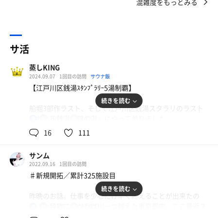
混雑度をもっとみる
サ活
蒸しKING
2024.09.07
1回目の訪問
サウナ飯
【江戸川区銭湯ｽﾀﾝﾌﾟﾗﾘｰ5湯制覇】
続きを読む
船堀3部作ラスト、そして江戸川区銭湯スタラリのラスト
でもある銭湯『鶴の湯』にやって参りました
106℃
24℃
男
16
111
受付の品の良いマダム（女将）にスタンプカードを見せ、
『タオルお願いしま〜す』と言うと『アンケート書いて
サンム
ね！』と慣れた口調で対応。次から次に現れる客を華麗に
2022.09.16
1回目の訪問
さばく様は素晴らしい✨無事、江戸川区銭湯公式マスコッ
♯新規開拓／累計325施設目
ト『お湯の冨士』のタオルゲットしました〜🤩
続きを読む
昨晩のお話。仕事を少しだけ早く終えることが出来たの
タオル、バスタオル、サウナキーを受取り浴室へ。広さは
で、一目散に向かうは川一つ越えた東京都内。ここ最近ス
102℃
22.5℃
男
結構コンパクトだが、鶴の湯の最大のストロングポイント
タンプラリーが始まった江戸川銭湯に挑む。と言っても、