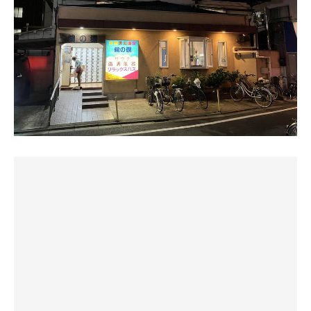
温浴は内湯左からリラックスバス、白湯、仕切りを挟ん
【外気浴】
リニューアル宮造り銭湯。とても綺麗なフロント周りに脱
で、黒湯の天然温泉。パワーワード。ぼっこぼこだけど細
露天風呂にはととのい椅子が2脚。競争率が激しいが運良
衣所には、お洒落な音楽なんかも流れてたり、かわいい金
かめのバイブラがとっても気持ち良い。こりゃ良いわとた
く座れました。トワイライトタイムのグラデーションがか
魚の置物があったりと。金曜夜、浴場はなかなかの賑わ
め息を漏らす。露天にも同じ天然温泉。少し湯温低めの岩
かった空を見ながら、めっちゃ心地良い風に吹かれながら
い。さすが江戸川な活気。高い天井白い壁。ペンキ絵はな
風呂。
昇天✨
くタイルで差し色が入ったような浴場。カランと椅子が高
江戸川区銭湯巡り最後にして1番ガッツリととのい頂きま
くて使いやすいし、優先席も作られてる。サウナの人には
♯サウナ ★★★★☆
した〜😇やはり外気浴は大正義です。
キーとタオル二種。
これまたアッと驚きの真っ新なサウナ室。木板や座面床
面、その全てが艶やか。最近できたばかり？と目を疑うほ
【露天風呂】
まずは白湯から。40度表示だけど結構しっかり熱い。しか
ど。二段掛けストレートと思いきや、少しだけウェーブし
体が冷えるまで外気浴を楽しんだ後は天然温泉の露天風呂
もお湯めちゃいい。熱さがスカッとしてて重くなく肌ざわ
てる。
にザブリ！露天はぬる湯です✨
りやさしく心地良い。リラックスバスも高い天井眺められ
コレも最高だよ🤤
て開放感。お湯の入り口には蛙の親子。かわいい。そして
TVを見ながらゆったりと、と思ったのも束の間、室温
隣は天然温泉黒湯。真っ黒ではなく濃い茶色。ほんのり香
102℃の刺激的な輻射熱が身体を襲う。見た目はスタイリ
☆☆☆☆
る地層。なめらかすべすべやさしい温泉。きめ細やかなバ
ッシュだけど、中身はワイルドなのね。湿度低めでジリジ
イブラ効いてる奥は電気風呂。露天風呂は空もしっかり見
リと身体が灼けるのが分かる。
マジで船堀3銭湯は凄かった。三国志の天下三分の計の如
える広々立派な岩風呂。もちろんここも温泉。やさしめな
くバランス良く切磋琢磨してきたんだろうなぁ
温度でゆったり。もう遠い練馬に帰ることなんて忘れて
♯水風呂 ★★★★☆
た。
天然温泉の黒湯水風呂。強すぎる。滑らかな肌触りは黒湯
これにて江戸川区のサウナ付銭湯を制覇！私的各銭湯のス
ならでは。水温計は22.5℃を指すが、体感はもう1〜2℃低
トロングポイントを紹介
#サウナ
め。深さ広さもかなりのもので問答無用の★5つ！と行き
わ、綺麗！広め！浴場混んでるのにたまたまサウナは3セ