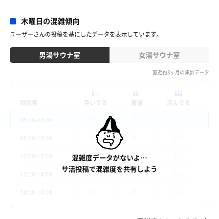
木曜日の混雑傾向
ユーザーさんの投稿を基にしたデータを表示しています。
男湯サウナ室
女湯サウナ室
直近約3ヶ月の集計データ
時間帯
空いてる
普通
混んでる
0
0
0
06:00-08:00
件
件
件
0
0
0
08:00-10:00
件
件
件
0
0
0
10:00-12:00
混雑度データがないよ…
件
件
件
サ活投稿で混雑度を共有しよう
0
0
0
12:00-14:00
件
件
件
0
0
0
14:00-16:00
件
件
件