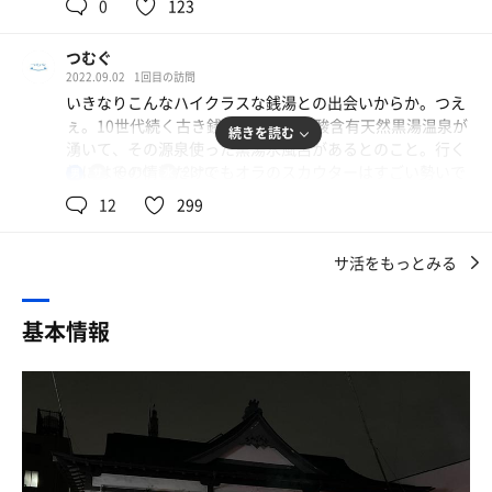
は黒湯の天然温泉露天風呂かな✨
0
123
限られた時間なので、本日は一軒のみ。
【黒湯天然温泉♨️】
つむぐ
同じ江戸川区の仁岸湯さんや葛飾区の幾つかの銭湯と迷
まずは内湯の天然温泉からアツ湯使用で最高！
2022.09.02
1回目の訪問
い、最終的に選択したのは船堀にある『鶴の湯』さん。同
ぬる湯も良いがやはり熱い風呂に涼しい顔で浸かるのが江
いきなりこんなハイクラスな銭湯との出会いからか。つえ
じ名前の銭湯は滝野川、浅草に続き三湯目。縁起がいいも
戸っ子の心意気よ。
ぇ。10世代続く古き銭湯で、メタ珪酸含有天然黒湯温泉が
んね。
続きを読む
温泉の質は乙女湯と似ていて色が薄かった。船堀3銭湯は
湧いて、その源泉使った黒湯水風呂があるとのこと。行く
距離が近いのに温泉が違ってて面白い😊
前にはその情報だけでもオラのスカウターはすごい勢いで
104℃
23℃
男
駐車場の位置。入口隣に一台と少し先の並びに二台。少し
数字上がりつづけてたけど、行ったら煙出てボンッて爆発
分かりづらかったけど、どうにか。車から降りていそいそ
12
299
【黒鉱泉水風呂】
した。
と夜道を行く。『鶴の湯』の表看板が煌々と光を放つ。
サウナの前に水通し。
「天然黒湯温泉」の文字に心躍る。
水風呂も温泉の源泉を使用！肌触りもよくスーパー気持ち
サ活をもっとみる
震える情報が。九月から江戸川区のぶらり湯らりスタンプ
いい🥴0歳の女の子の赤ちゃん👶がベビーバスにいてパパ
らり〜とやらが始まると。八月板橋での熱湯、もとい、熱
待合。リノベ感強い。とっても清潔で新しい。受付にて代
が見守りながら水風呂に入ってた。可愛くて可愛くてオッ
闘を終えて穏やかな日常が戻ってきたばかりなのに。しか
金をお支払い。800円で大小タオル付き。広々とした脱衣
基本情報
ちゃん連中メロメロでした😍ウチの長男も0歳児の時、初
も練馬区民の私には遠すぎるのだ。江戸川区。ほぼ埼玉か
所の自販機でイオンウォーターも購入して、準備完了。
銭湯は満天だったなぁ✨
らほぼ千葉へ。やらなきゃいいのになぜ悩むのか。理由は
ひとえにお湯の富士がかわいいからだ。で景品が欲しすぎ
浴室。こちらも多分に漏れず清潔感がある。壁面の青と水
【サウナ】
るからだ。そして、板橋より期間が長く完全制覇は求めら
色のグラデーションのタイルアートも爽やか。いつも通り
サ室に入ってビックリ！アチィじゃないの！🔥鶴の湯も熱
れてない。悩むなら動け。まず踏み出せその一歩を。とい
カランでの洗体から始めるが、シャワーの水圧もバッチ
気が顔に刺さる昭和ストロングだw忍者巻き🥷で対応し、
うことでやってきた一軒目が今回。我が家からは片道一時
リ。シャンプー類も備え付けがある。
アチアチを楽しみました👍
間半。やっぱ遠いわ！