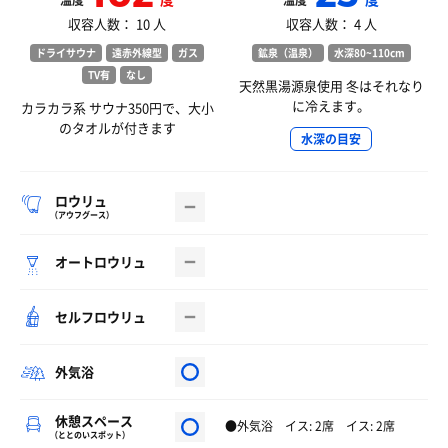
温度
温度
収容人数： 10 人
収容人数： 4 人
ドライサウナ
遠赤外線型
ガス
鉱泉（温泉）
水深80~110cm
TV有
なし
天然黒湯源泉使用 冬はそれなり
に冷えます。
カラカラ系 サウナ350円で、大小
のタオルが付きます
水深の目安
ロウリュ
（アウフグース）
オートロウリュ
セルフロウリュ
外気浴
休憩スペース
●外気浴 イス: 2席 イス: 2席
（ととのいスポット）