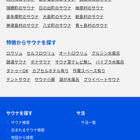
瑞穂町のサウナ
日の出町のサウナ
檜原村のサウナ
奥多摩町のサウナ
大島町のサウナ
新島村のサウナ
神津島村のサウナ
八丈町のサウナ
青ヶ島村のサウナ
特徴からサウナを探す
ロウリュ
セルフロウリュ
オートロウリュ
グルシン水風呂
銭湯サウナ
ボナサウナ
サウナ室テレビ無し
バイブラ水風呂
タトゥーOK
カプセルホテル有り
作業スペース有り
テントサウナ
サウナ小屋
湖が水風呂
プライベートサウナ
サウナを探す
サ活
サウナ検索
サ活一覧
泊まれるサウナ検索
地図から検索