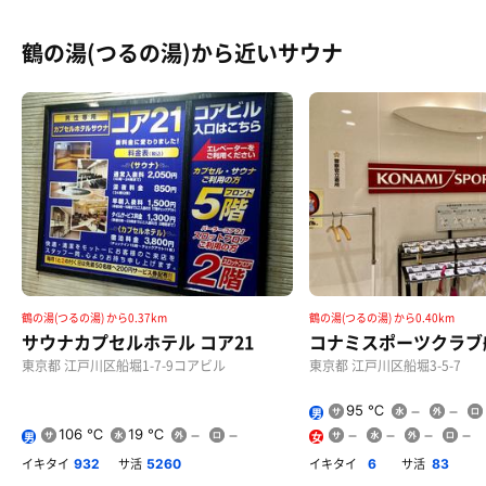
鶴の湯(つるの湯)から近いサウナ
鶴の湯(つるの湯) から0.37km
鶴の湯(つるの湯) から0.40km
サウナカプセルホテル コア21
コナミスポーツクラブ
東京都 江戸川区船堀1-7-9コアビル
東京都 江戸川区船堀3-5-7
95 ℃
男
106 ℃
19 ℃
男
女
イキタイ
サ活
イキタイ
サ活
932
5260
6
83