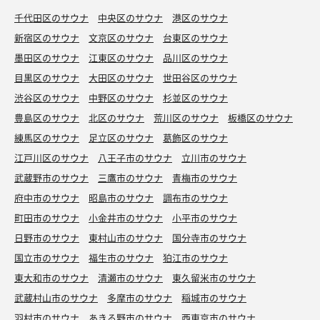
千代田区のサウナ
中央区のサウナ
港区のサウナ
新宿区のサウナ
文京区のサウナ
台東区のサウナ
墨田区のサウナ
江東区のサウナ
品川区のサウナ
目黒区のサウナ
大田区のサウナ
世田谷区のサウナ
渋谷区のサウナ
中野区のサウナ
杉並区のサウナ
豊島区のサウナ
北区のサウナ
荒川区のサウナ
板橋区のサウナ
練馬区のサウナ
足立区のサウナ
葛飾区のサウナ
江戸川区のサウナ
八王子市のサウナ
立川市のサウナ
武蔵野市のサウナ
三鷹市のサウナ
青梅市のサウナ
府中市のサウナ
昭島市のサウナ
調布市のサウナ
町田市のサウナ
小金井市のサウナ
小平市のサウナ
日野市のサウナ
東村山市のサウナ
国分寺市のサウナ
国立市のサウナ
福生市のサウナ
狛江市のサウナ
東大和市のサウナ
清瀬市のサウナ
東久留米市のサウナ
武蔵村山市のサウナ
多摩市のサウナ
稲城市のサウナ
羽村市のサウナ
あきる野市のサウナ
西東京市のサウナ