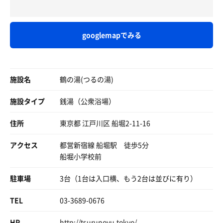
たいところだが、惜しむらくはやはり水温。
☆友の湯 …最凶スチームサウナ
ット貸切でラッキー。10人以上入れる横に長い二段。壁の
☆イーストランド …stylishイマケン銭湯
板が新しくて木材のいい匂いがする。息苦しさもなくてい
温浴の黒湯であったようなバイブラを何で使わないの！と
☆床楽の湯 …広々露天風呂
やすい。てか上段あっついな！カーン！とくる熱さ。汗や
モヤモヤ。是非導入を検討いただきたい。冬場は冷えるの
googlemapでみる
☆乙女湯 …黒鉱泉水風呂
ば。ガス遠赤外線ストーブ。104度表示。TV有。
かな？まあ、それでも大満足の水風呂。★4.5！
☆仁岸湯 …アチアチ昭和ｽﾄﾛﾝｸﾞ
☆あけぼの湯 …超個性的建築&内装
#水風呂
♯休憩 ★★★★☆
☆あづま浴泉 …コスパ最強
サウナ出てすぐの黒湯水風呂。ゆったりサイズで黒湯のな
露天スペースにこじんまりと椅子が二脚。しっかりと外気
施設名
☆鶴の湯 …黒湯天然温泉露天風呂
鶴の湯(つるの湯)
めらかなやさしさ。休憩も何もここで意識なくなりそう。
浴も出来るじゃないの。おじさん、たまげたよ。江戸川区
源泉そのまま23度。たしかにサウナの熱さからしてもっと
にはこんな良い銭湯があったのね。そんなことを考えなが
どの銭湯も特徴的で素晴らしく、レベルが高すぎてかなり
施設タイプ
銭湯（公衆浴場）
冷たかったらぶっ飛ぶ温冷になるけど、これもこれでええ
ら、視線を下にずらすと狸の置物。癒。
衝撃を受けました。仕事で近くに寄った際は何処の銭湯に
のんや。ええんやで。ほやー。冷えるであろう冬もまた来
行くか悩むなぁ😙
住所
てみたい。
東京都 江戸川区 船堀2-11-16
計3セット。91点。銭湯サウナとしては破格のレベル。ま
ごうことなきオススメ施設。皆んな、気付いて。
#休憩スペース
アクセス
都営新宿線 船堀駅 徒歩5分
露天に椅子二つ。あぁ、微かな風が肌を撫でる。いきなり
船堀小学校前
すごくいいとこきたな。ハマりそうだ。江戸川区。
駐車場
3台（1台は入口横、もう2台は並びに有り）
TEL
03-3689-0676
HP
http://tsurunoyu.tokyo/