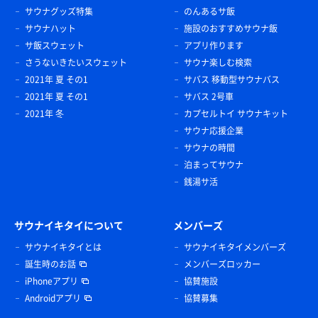
サウナグッズ特集
のんあるサ飯
サウナハット
施設のおすすめサウナ飯
サ飯スウェット
アプリ作ります
さうないきたいスウェット
サウナ楽しむ検索
2021年 夏 その1
サバス 移動型サウナバス
2021年 夏 その1
サバス 2号車
2021年 冬
カプセルトイ サウナキット
サウナ応援企業
サウナの時間
泊まってサウナ
銭湯サ活
サウナイキタイについて
メンバーズ
サウナイキタイとは
サウナイキタイメンバーズ
誕生時のお話
メンバーズロッカー
iPhoneアプリ
協賛施設
Androidアプリ
協賛募集