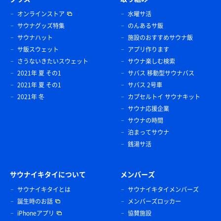
オンラインストア
水曜サ活
サウナグッズ特集
のんあるサ飯
サウナハット
施設のおすすめサウナ飯
サ飯スウェット
アプリ作ります
さうないきたいスウェット
サウナ楽しむ検索
2021年 夏 その1
サバス 移動型サウナバス
2021年 夏 その1
サバス 2号車
2021年 冬
カプセルトイ サウナキット
サウナ応援企業
サウナの時間
泊まってサウナ
銭湯サ活
サウナイキタイについて
メンバーズ
サウナイキタイとは
サウナイキタイメンバーズ
誕生時のお話
メンバーズロッカー
iPhoneアプリ
協賛施設