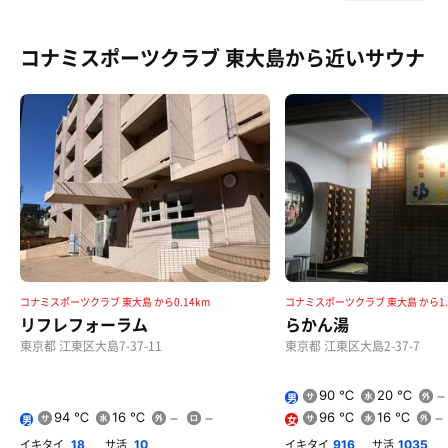
コナミスポーツクラブ 東大島から近いサウナ
コナミスポーツクラブ 東大島 から0.14km
コナミスポーツクラブ 東大島 から1.
リフレフォーラム
らかん湯
東京都 江東区大島7-37-11
東京都 江東区大島2-37-7
90 ℃
20 ℃
男
94 ℃
16 ℃
96 ℃
16 ℃
男
女
イキタイ
サ活
イキタイ
サ活
18
10
916
1035