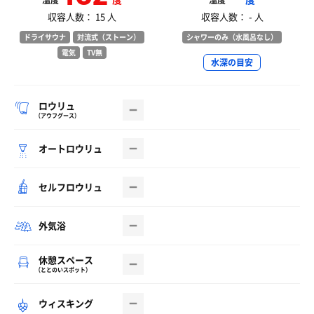
温度
温度
収容人数： 15 人
収容人数： - 人
ドライサウナ
対流式（ストーン）
シャワーのみ（水風呂なし）
電気
TV無
水深の目安
ロウリュ
（アウフグース）
オートロウリュ
セルフロウリュ
外気浴
休憩スペース
（ととのいスポット）
ウィスキング