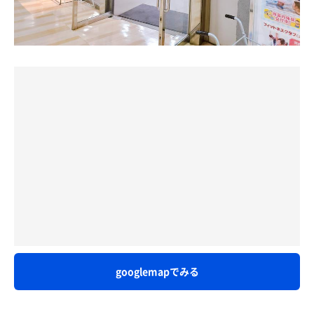
つけ麺
暑いから、つるりと食べるもの。
五目揚げヤキソバ
具材たっぷりで美味いっ！ かまぼこと伊達巻が、口直
しにぴったり！飽きずに食べられます。
googlemapでみる