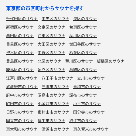
東京都の市区町村からサウナを探す
千代田区のサウナ
中央区のサウナ
港区のサウナ
新宿区のサウナ
文京区のサウナ
台東区のサウナ
墨田区のサウナ
江東区のサウナ
品川区のサウナ
目黒区のサウナ
大田区のサウナ
世田谷区のサウナ
渋谷区のサウナ
中野区のサウナ
杉並区のサウナ
豊島区のサウナ
北区のサウナ
荒川区のサウナ
板橋区のサウナ
練馬区のサウナ
足立区のサウナ
葛飾区のサウナ
江戸川区のサウナ
八王子市のサウナ
立川市のサウナ
武蔵野市のサウナ
三鷹市のサウナ
青梅市のサウナ
府中市のサウナ
昭島市のサウナ
調布市のサウナ
町田市のサウナ
小金井市のサウナ
小平市のサウナ
日野市のサウナ
東村山市のサウナ
国分寺市のサウナ
国立市のサウナ
福生市のサウナ
狛江市のサウナ
東大和市のサウナ
清瀬市のサウナ
東久留米市のサウナ