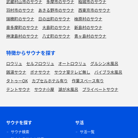
武蔵村山市のサウナ
多摩市のサウナ
稲城市のサウナ
羽村市のサウナ
あきる野市のサウナ
西東京市のサウナ
瑞穂町のサウナ
日の出町のサウナ
檜原村のサウナ
奥多摩町のサウナ
大島町のサウナ
新島村のサウナ
神津島村のサウナ
八丈町のサウナ
青ヶ島村のサウナ
特徴からサウナを探す
ロウリュ
セルフロウリュ
オートロウリュ
グルシン水風呂
銭湯サウナ
ボナサウナ
サウナ室テレビ無し
バイブラ水風呂
タトゥーOK
カプセルホテル有り
作業スペース有り
テントサウナ
サウナ小屋
湖が水風呂
プライベートサウナ
サウナを探す
サ活
サウナ検索
サ活一覧