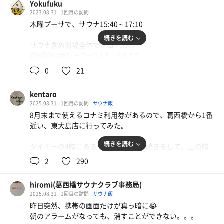
Yokufuku
2023.08.31
1回目の訪問
木曜プーサで、サウナ15:40～17:10
続きを読む
サウナ含め浴場全体でソロ～2人。
サ8×3 水シャワー3×3 内5,7,7
102℃
男
0
21
【サ室】101～104度 ドライ
カラッとしてて、キリッとした肌当たりの高温ドライ。な
kentaro
かなか。
2025.08.31
1回目の訪問
サウナ飯
8月末まで使えるコナミ利用券があるので、葛西橋から1番
【水シャワー】
近い、東大島店に行ってみた。
かなりぬるい。のは、季節柄しょうがない。
続きを読む
ダイエーの4階にある受付で簡単な手続きをして、上の階
【内気浴】
へ。
シャワーブースでの持参マット敷いて体育座りでは、カー
2
290
テンが閉じ切らず、下も広めに空いてて落ち着けない。
プールの横を25メートル歩いたところにロッカールームが
浴場出た、ロッカーとプール繋ぐ通路の丸椅子のほうが涼
hiromi(葛西橋サウナクラブ事務局)
ある。
しいしベターかな。
2025.08.31
1回目の訪問
サウナ飯
昨日突然、携帯の画面だけが真っ暗に😭
シャワーブースの先にサウナ室を発見！おおっ、意外と広
【今日のサいこう】
朝のアラームがなっても、消すことができない。。。
い。
サ室。