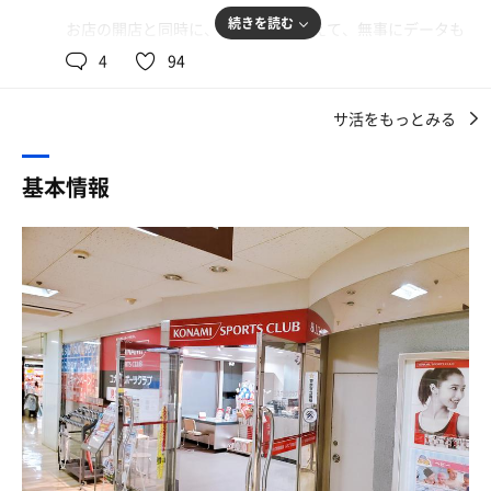
14人くらい座れるコの字型の2段ベンチ。サウナマットは
続きを読む
お店の開店と同時に、携帯を買い替えて、無事にデータも
無し。
サウナ室 27/30
写し変えできた。
4
94
水風呂等 5/30
温度計は100℃ちょい。本当かなあ。
休憩場所 5/30
近くの町中華でお昼を食べて、本日まで使えるチケットを
他・調整
サ活をもっとみる
駆使して、コナミスポーツクラブ東大島へ。
水風呂は無いので水シャワーでクールダウン。ロッカール
合 計 37/100
ームにある扇風機で涼んでクイック15分で終了。
イキタイ
受付をあっさり済ませ、階段を上がり更衣室へ向かう。
（やっぱり、ジム利用しなかったのか…。）
基本情報
カラカラ系サウナ、良かったです。
階段上がるとプールがあり、その脇の廊下の先に更衣室が
ある。
今回、コナミ東大島を利用してみて、我がOSSO南砂も、
難しい作り。
実はそんなに悪くないかと思い直しました。
浴室は、シャワーブースと湯船が1つ。
サウナは、2段15人入れる広さ。
ガツンとは熱くないけど、8分入るといい汗かけた。
水風呂は無し。
スポーツクラブっていろんな作りがあるんだなあ。