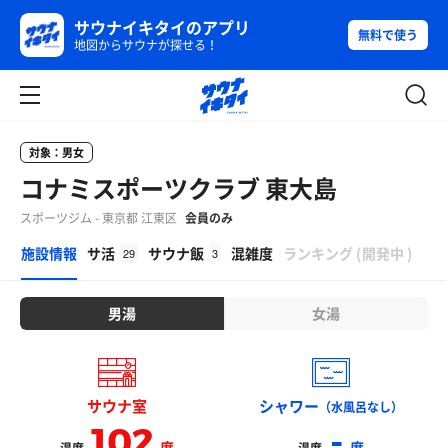
サウナイキタイのアプリ
無料で使う
地図からサウナが探せる！
対象：男女
コナミスポーツクラブ 東大島
スポーツジム - 東京都 江東区
会員のみ
β
施設情報
サ活
サウナ飯
混雑度
ランキング
(
開発中
)
29
3
男湯
女湯
サウナ室
シャワー
（水風呂なし）
102
-
度
度