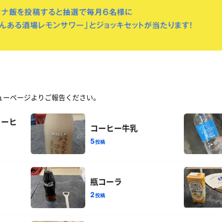
ューページよりご報告ください。
コーヒ
コーヒー牛乳
5
投稿
瓶コーラ
2
投稿