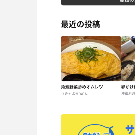
最近の投稿
角煮野菜炒めオムレツ
卵かけ
うみゃよ٩( 'ω' )و
沖縄料