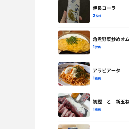
伊良コーラ
2
投稿
角煮野菜炒めオ
1
投稿
アラビアータ
1
投稿
初鰹 と 新玉
1
投稿