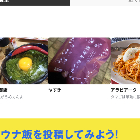
御飯
🍠すき
アラビアータ
理がうめぇんよ
タマゴは半熟に限