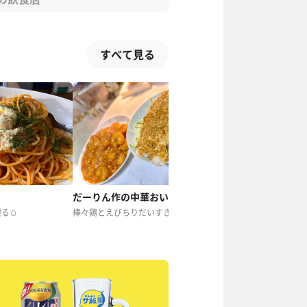
すべて見る
だーりん作の中華おいしい
伊藤園の「冷檸檬」と
る🥚
棒々鶏とえびちりだいすき🐓🍤サ飯作る天才
初めて見ました。