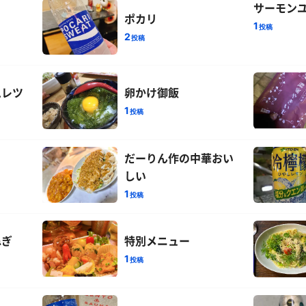
サーモン
ポカリ
1
投稿
2
投稿
ムレツ
卵かけ御飯
1
投稿
だーりん作の中華おい
しい
1
投稿
ねぎ
特別メニュー
1
投稿