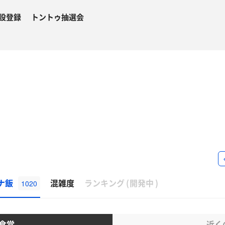
設登録
トントゥ抽選会
β
ナ飯
混雑度
ランキング
(
開発中
)
1020
食堂
近く