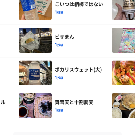
こいつは相棒ではない
1
投稿
ビザまん
1
投稿
ポカリスウェット(大)
1
投稿
ール
舞茸天と十割蕎麦
1
投稿