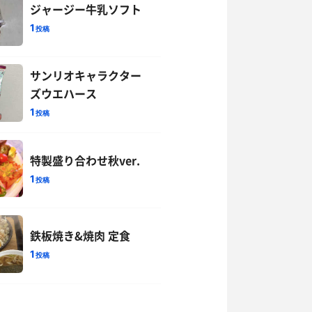
ジャージー牛乳ソフト
1
投稿
サンリオキャラクター
ズウエハース
1
投稿
特製盛り合わせ秋ver.
1
投稿
鉄板焼き&焼肉 定食
1
投稿