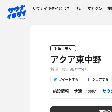
サウナイキタイとは？
サ活
マガジン
施
対象：男女
アクア東中野
銭湯 - 東京都 中野区
ツイートする
シェアする
施設情報
サ活
サウ
13867
施設の