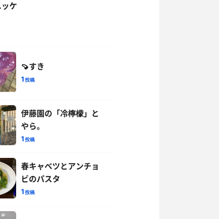
ユッケ
🍠すき
1
投稿
伊藤園の「冷檸檬」と
やら。
1
投稿
春キャベツとアンチョ
ビのパスタ
1
投稿