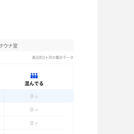
サウナ室
直近約3ヶ月の集計データ
混んでる
0
件
0
件
0
件