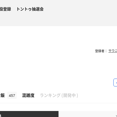
設登録
トントゥ抽選会
登録者：
β
ナ飯
混雑度
ランキング
(
開発中
)
457
湯