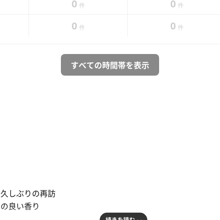
0
0
件
件
0
0
件
件
すべての時間帯を表示
に久しぶりの再訪
ドの良い香り