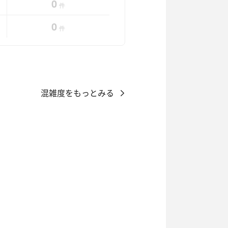
0
件
0
件
混雑度をもっとみる