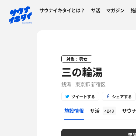
サウナイキタイとは？
サ活
マガジン
施
対象：男女
三の輪湯
銭湯 - 東京都 新宿区
ツイートする
シェアする
施設情報
サ活
サウ
4249
男