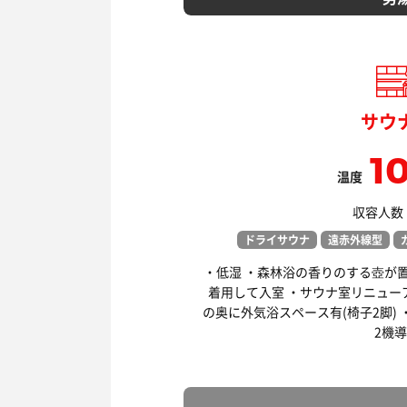
サウ
1
温度
収容人数：
ドライサウナ
遠赤外線型
・低湿 ・森林浴の香りのする壺が
着用して入室 ・サウナ室リニューアル(
の奥に外気浴スペース有(椅子2脚)
2機