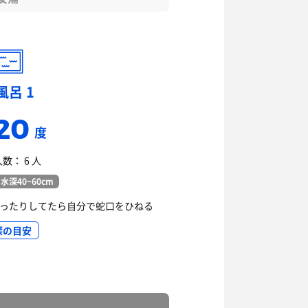
風呂 1
20
度
数： 6 人
水深40~60cm
減ったりしてたら自分で蛇口をひねる
深の目安