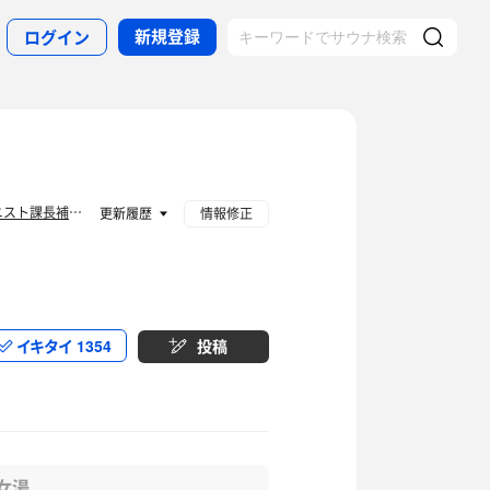
新規登録
ログイン
サウニスト課長補佐代理見習い
更新履歴
情報修正
イキタイ
1354
投稿
女湯