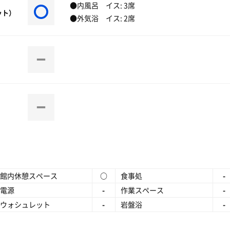
●内風呂 イス: 3席
ット）
●外気浴 イス: 2席
館内休憩スペース
○
食事処
-
電源
-
作業スペース
-
ウォシュレット
-
岩盤浴
-