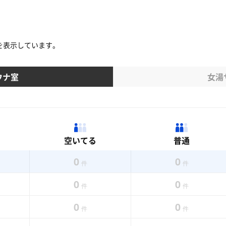
を表示しています。
ウナ室
女湯
空いてる
普通
0
0
件
件
0
0
件
件
0
0
件
件