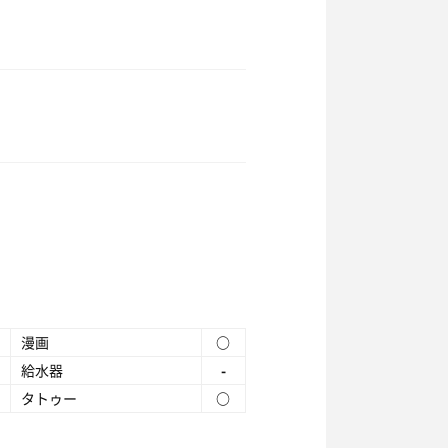
漫画
○
給水器
-
タトゥー
○