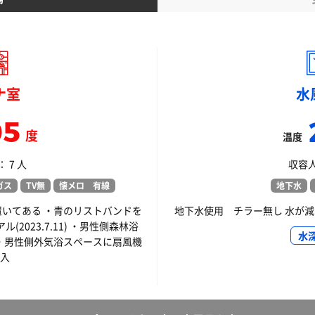
ナ室
水
05
度
温度
 7 人
収容人
ガス
TV無
懐メロ 有線
地下水
置いてある ・青のリストバンドを
地下水使用 チラー無し 水が
2023.7.11) ・男性側森林浴
水
 ・男性側外気浴スペースに扇風機
導入