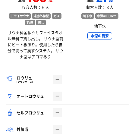
温度
温度
収容人数： 6 人
収容人数： 3 人
ドライサウナ
遠赤外線型
ガス
地下水
水深40~60cm
TV無
無し
地下水
サウナ料金払うとフェイスタオ
水深の目安
ル無料で貸し出し。 サウナ室前
にビート板あり。使用したら自
分で洗って戻すシステム。 サウ
ナ室はアロマあり
ロウリュ
（アウフグース）
オートロウリュ
セルフロウリュ
外気浴