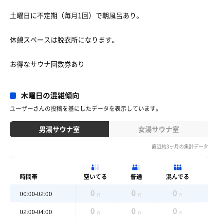
土曜日に不定期（毎月1回）で朝風呂あり。
休憩スペースは脱衣所になります。
お得なサウナ回数券あり
木曜日の混雑傾向
ユーザーさんの投稿を基にしたデータを表示しています。
男湯サウナ室
女湯サウナ室
直近約3ヶ月の集計データ
時間帯
空いてる
普通
混んでる
0
0
0
00:00-02:00
件
件
件
0
0
0
02:00-04:00
件
件
件