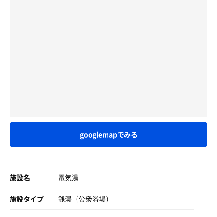
好き。
水通し後サ室に入る。3人＋3人のストレート2段ベンチで
アロマ薬缶の仕業。
無音無映像。108℃、小ぶりの遠赤二巻小型ガスストー
大先輩は初対面の僕に自身の経験を交え分かりやすく活き
ブ、チンチン音を立てながらパワフルに部屋を温め、かな
る話をしてくれた
なんなんだろう。
り熱い。彼の頭の上には動かすべからずと書き込まれたや
懐かしの、包み紙に入ったミックスフルーツラムネ（ミツ
かんが乗っており、生山椒のような香りを漂わせている。
ガスストーブの遠赤外線を躱し、下段でまったりしていた
ヤのレモネード的な）を彷彿とさせる香り。
このアゲハ蝶の幼虫が好むような香りは大好きだ。アゲハ
ところだったんだけど。まさか心にロウリュされるだなん
好き。
の幼虫の遺伝子が俺には組み込まれているかもしれない。
て
なんて、考えながら、浴室のカッコーン、ザザザーという
甘いような酸っぱいような。
音を聞いているとあっという間に汗だくチンチンに仕上が
とっても良い話だった
シトラスのシャープな感じじゃないんだよな。
る。
フワーッと来る感じ。
少しペースが乱れてしまい汗は大変なことになり、隣の水
💡曳舟水
風呂へジャポンした
香りの正体ご存知の方がいらっしゃいましたら、
サ室横には振り切った温度計の水風呂。測ると22℃。蛇口
地下水がジャバジャバと注ぎ込まれ、冷たいです。心臓の
ご教示お願いします。
googlemapでみる
の水は19℃。出るときには蛇口を止めて節水に努めてね。
音を聴きながら水と一体化していた
ずーっと香りの正体を考えながら蒸される。
みたいな事が書かれた貼紙。
静かで、カポーン！みたいな桶の音が響き、和やかな話し
水は曳舟の地下天然水という感じで、ツンデレな感じの肌
声、あとは水の音
12分計故障中の為、心拍が平常時の2倍になったら出る。
あたりでとても気持ちいい。
ここはサウナーの感覚。
施設名
電気湯
肯定された様な心地良さで天井を見上げていた
💡仕事に戻りたくない
浴室内の賑やかな声（特に女性客）、
身体を拭いて、そのまま脱衣所のプライスに倒れ込む。エ
施設タイプ
銭湯（公衆浴場）
この施設はSDGsに取り組んでいる
戸のガラガラ音が聞こえるサ室。
アコンと大型扇風機の風がちめちゃ😆気持ちよく、全身に