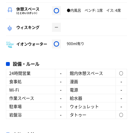
休憩スペース
●内風呂 ベンチ: 1席 イス: 4席
（ととのいスポット）
ウィスキング
イオンウォーター
900ml有り
設備・ルール
24時間営業
-
館内休憩スペース
○
食事処
-
漫画
-
Wi-Fi
-
電源
-
作業スペース
-
給水器
-
駐車場
-
ウォシュレット
-
岩盤浴
-
タトゥー
○