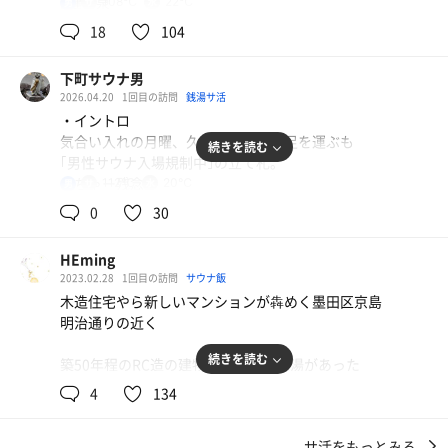
#健美泉
108℃
22℃
男
#銭湯山車
18
104
#電気？
下町サウナ男
💡情報戦
2026.04.20
1回目の訪問
銭湯サ活
先日の神田祭で取りこぼした銭湯山車の風呂コレカード販
・イントロ
売（売り切れ御免）という情報をキャッチして伺う。本日
気合い入れの月曜、久々に黄金湯へ足を運ぶも
続きを読む
は17時頃既に入電（気湯）したサ友メイトさんAの情報
｢男性サウナ入場規制中｣の立て札。
で、電気湯さんは開いていてかつ、風呂コレカードも潤沢
あちゃー残念。
112℃
20℃
男
にあることを確認して、日勤夜勤の合間を縫って訪問。
0
30
系列店のさくら湯へ足を運ぶも。
💡妄想女王
やってねぇし！！
電気湯さんに到着する直前に、妄想女王のサ友メイトさん
HEming
が入電したことを知る。私が入電した時にはその姿、気配
2023.02.28
1回目の訪問
サウナ飯
静まり返った夜道、ぐおおおお～と咆哮。
は見事に消されていた。下駄箱には電気湯さんのトレード
木造住宅やら新しいマンションが犇めく墨田区京島
マークの電気のマークに再生可能エネルギーの文言。
明治通りの近く
残る選択肢は一つ、曳舟・電気湯へ。
錦糸町から曳舟まで歩いた。
💡姉キュート
続きを読む
築50年程のRC造の建物の一階に電気湯があった
ベスコンサウナ。
受付で太陽電池等を利用しているのですか？とキュートな
近くの施設で機器の修繕を終えた僕はどうしても銭湯に行
残念ながら脳疲労、ベストなコンディションでは無い。
4
134
メガネのお姉さんに聞くとガスのあの、あれを利用してい
くムキー!ってなったのだ
ます。と教えてくれた。家庭用のコージェネシステムとか
お姉さんが温かくお出迎え、サウナ+タオルを注文した
ですか？と聞いたら、そんな感じです。とニコッと微笑ん
サ活をもっとみる