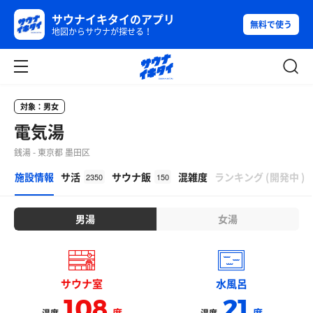
サウナイキタイのアプリ
無料で使う
地図からサウナが探せる！
対象：男女
電気湯
銭湯 - 東京都 墨田区
β
施設情報
サ活
サウナ飯
混雑度
ランキング
(
開発中
)
2350
150
男湯
女湯
サウナ室
水風呂
108
21
度
度