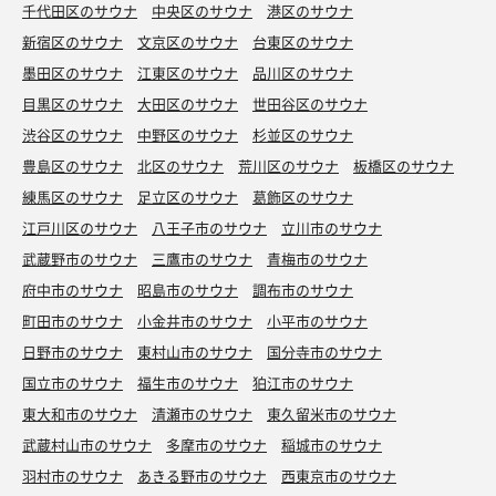
千代田区のサウナ
中央区のサウナ
港区のサウナ
新宿区のサウナ
文京区のサウナ
台東区のサウナ
墨田区のサウナ
江東区のサウナ
品川区のサウナ
目黒区のサウナ
大田区のサウナ
世田谷区のサウナ
渋谷区のサウナ
中野区のサウナ
杉並区のサウナ
豊島区のサウナ
北区のサウナ
荒川区のサウナ
板橋区のサウナ
練馬区のサウナ
足立区のサウナ
葛飾区のサウナ
江戸川区のサウナ
八王子市のサウナ
立川市のサウナ
武蔵野市のサウナ
三鷹市のサウナ
青梅市のサウナ
府中市のサウナ
昭島市のサウナ
調布市のサウナ
町田市のサウナ
小金井市のサウナ
小平市のサウナ
日野市のサウナ
東村山市のサウナ
国分寺市のサウナ
国立市のサウナ
福生市のサウナ
狛江市のサウナ
東大和市のサウナ
清瀬市のサウナ
東久留米市のサウナ
武蔵村山市のサウナ
多摩市のサウナ
稲城市のサウナ
羽村市のサウナ
あきる野市のサウナ
西東京市のサウナ