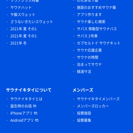
サウナグッズ特集
のんあるサ飯
サウナハット
施設のおすすめサウナ飯
サ飯スウェット
アプリ作ります
さうないきたいスウェット
サウナ楽しむ検索
2021年 夏 その1
サバス 移動型サウナバス
2021年 夏 その1
サバス 2号車
2021年 冬
カプセルトイ サウナキット
サウナ応援企業
サウナの時間
泊まってサウナ
銭湯サ活
サウナイキタイについて
メンバーズ
サウナイキタイとは
サウナイキタイメンバーズ
誕生時のお話
メンバーズロッカー
iPhoneアプリ
協賛施設
Androidアプリ
協賛募集