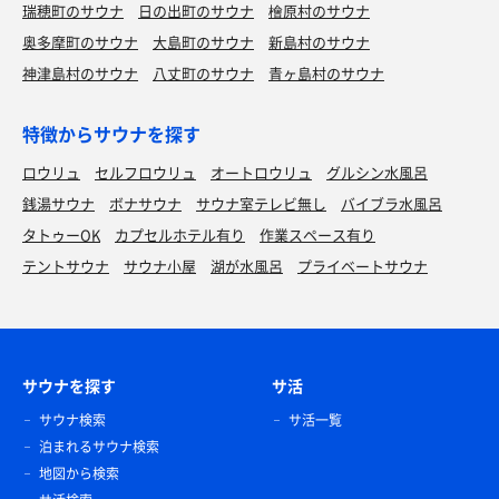
瑞穂町のサウナ
日の出町のサウナ
檜原村のサウナ
奥多摩町のサウナ
大島町のサウナ
新島村のサウナ
神津島村のサウナ
八丈町のサウナ
青ヶ島村のサウナ
特徴からサウナを探す
ロウリュ
セルフロウリュ
オートロウリュ
グルシン水風呂
銭湯サウナ
ボナサウナ
サウナ室テレビ無し
バイブラ水風呂
タトゥーOK
カプセルホテル有り
作業スペース有り
テントサウナ
サウナ小屋
湖が水風呂
プライベートサウナ
サウナを探す
サ活
サウナ検索
サ活一覧
泊まれるサウナ検索
地図から検索