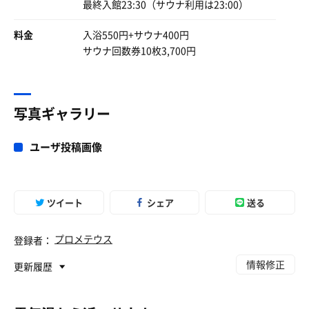
るはずだ
最終入館23:30（サウナ利用は23:00）
・エピソード
少しでも良い未来を目指すことは、現在をも変える
〆のあつ湯（46度）に浸かっていると、
料金
大先輩が声をかけてくださる。
入浴550円+サウナ400円
そんな機会を与えて下すった
サウナ回数券10枚3,700円
電気湯に感謝→♪（©ナガノ）
大先輩｢そっち熱い風呂だな。こっち（中温）より2度高
い｣
カランの椅子に座り師匠の赤富士をギギギと角膜に焼き付
あつ湯に手を入れ温度を確かめながら。
けて帰った
僕｢熱いですよね、僕は平気です｣
写真ギャラリー
？
整い後の為か頭回っておらず、謎の返し。
ユーザ投稿画像
荒川育ちなのであつ湯耐性、感覚バグっている。近所の銭
湯がそれぐらい。マイルド？
ツイート
シェア
送る
電気湯、すごく良かった。
また行きます。
今日も良きサ活に感謝！
プロメテウス
登録者：
情報修正
更新履歴