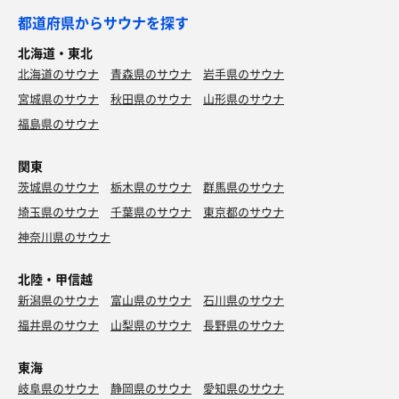
都道府県からサウナを探す
北海道・東北
北海道のサウナ
青森県のサウナ
岩手県のサウナ
汁なし大もり野菜マシマシ背脂マシ
宮城県のサウナ
秋田県のサウナ
山形県のサウナ
凄いヴォリューム。極太麺と粒黒胡椒と生卵、フライ
福島県のサウナ
ドオニオンと野菜とタレのバランスが最高で美味😆。
完食
関東
茨城県のサウナ
栃木県のサウナ
群馬県のサウナ
埼玉県のサウナ
千葉県のサウナ
東京都のサウナ
神奈川県のサウナ
北陸・甲信越
新潟県のサウナ
富山県のサウナ
石川県のサウナ
福井県のサウナ
山梨県のサウナ
長野県のサウナ
東海
岐阜県のサウナ
静岡県のサウナ
愛知県のサウナ