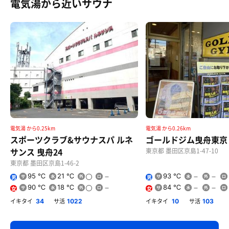
電気湯から近いサウナ
ガラナが好きです
コアップガラナはもっと好きです
電気湯 から0.25km
電気湯 から0.26km
スポーツクラブ&サウナスパ ルネ
ゴールドジム曳舟東京
サンス 曳舟24
東京都 墨田区京島1-47-10
東京都 墨田区京島1-46-2
95 ℃
21 ℃
93 ℃
男
男
90 ℃
18 ℃
84 ℃
女
女
イキタイ
サ活
イキタイ
サ活
34
1022
10
103