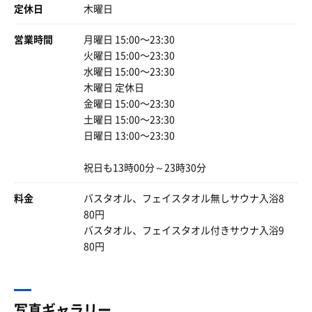
石ベンチに腰掛けて、背中を預けながらぼけ〜と空を見上
高くて82℃でもアチアチ。
定休日
木曜日
げる
吐水口の音をBGMに目を閉じて、２,3分寝落ちする至福の
TVあり
営業時間
月曜日 15:00〜23:30
ひととき✨
砂時計⏳（5分計）壁に3箇所設置あり
火曜日 15:00〜23:30
水曜日 15:00〜23:30
あぁ、最高だ〜またこよう🙏
お初の時は、サ室入る時のフックの使い方わからなくて焦
木曜日 定休日
ったり、半端ない席取りさんがいらしてちゃんと味わえな
金曜日 15:00〜23:30
かったサ室
土曜日 15:00〜23:30
日曜日 13:00〜23:30
再訪で、トキメキました‼️
なんかとってもしっくり
祝日も13時00分～23時30分
柔らかいけど優しいけどしっかり熱い！！
これ好きだ💕
料金
①上段5分
バスタオル、フェイスタオル無しサウナ入浴8
②上段（頑張って）7分
80円
③下段（頑張って）10分
バスタオル、フェイスタオル付きサウナ入浴9
毎回滝汗💦
80円
水風呂 井戸水掛け流し
▪︎冷却機を使わない自然の水温・濾過しない天然の地下水
（って書いてある）
写真ギャラリー