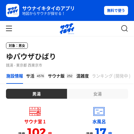
サウナイキタイのアプリ
無料で使う
地図からサウナが探せる！
対象：男女
ゆパウザひばり
銭湯 - 東京都 西東京市
β
施設情報
サ活
サウナ飯
混雑度
ランキング
(
開発中
)
4576
252
男湯
女湯
サウナ室 1
水風呂
102
17
度
度