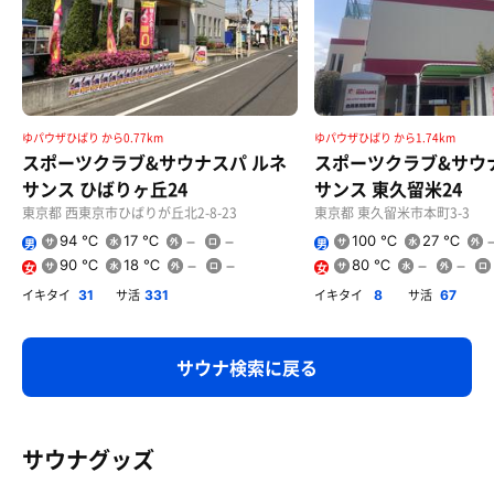
ゆパウザひばり から0.77km
ゆパウザひばり から1.74km
スポーツクラブ&サウナスパ ルネ
スポーツクラブ&サウ
サンス ひばりヶ丘24
サンス 東久留米24
東京都 西東京市ひばりが丘北2-8-23
東京都 東久留米市本町3-3
94 ℃
17 ℃
100 ℃
27 ℃
男
男
90 ℃
18 ℃
80 ℃
女
女
イキタイ
サ活
イキタイ
サ活
31
331
8
67
サウナ検索に戻る
サウナグッズ