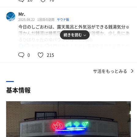
🍶山形正宗 東北のお酒選びがちw
ゆパ様に着く頃雨が降り始め、出る時には止んでいた。も
ってるね😚。
Mr.
その後、スタバで17時迄喋りたおし💦
ゆパ姉に券券（共通券とサウナ券）（シシシシシ）を渡し
2025.08.22
1回目の訪問
サウナ飯
て、お遍路のハンコをもらう。
今日のしごおわは、露天風呂と外気浴ができる銭湯気分☺️
渋谷SAUNASさん寄ろうと企んでたけど、電車混む前に帰
首下げフックキーとロッカーキーをもらって、いざ、脱
浮かんだ銭湯は練馬区で未開拓の貫井浴場か、少し先にあ
続きを読む
りたくて帰路につく。。。。
衣。どこからともなくラジオが聞こえる。ラジい。
るひばりヶ丘のゆパウザひばりの2択♨️
なんとなくあまり行ったことのない西東京エリアに惹かれ
100℃
18℃
男
家で夕食後、
🐦‍⬛モスク
て、ひばりヶ丘にある"ゆパウザ"へ足早に向かう💨
0
215
浴室に入ると、緑のタイルで仕上げられた中、ひときわ目
やっぱり何処か行こ
立つ肌色、ピンク、黒、金のイスラムっぽい色使いの柱。
ひばりヶ丘の夜の街角に不意に視界に入ってくる "ゆパウ
そして露天へ向かう細い風除室。内湯にも露天にもある石
サ活をもっとみる
ザ" のネオン看板
あづま湯さんは定休日⤵️
踏ゾーン。癖強のゆパ様。
レトロな佇まいを纏いながらも、すっきりとした現代建築
に包まれたビル型銭湯♨️
和さん 日曜の朝ウナ予定だし
基本情報
🐦‍⬛地下100m天然水の湯
綺麗な下駄箱は木札だけど松竹鍵ではなく、数字も丸みあ
浴槽も110cmの深さを誇る、二段ジェットバス、円形八方
るモダンなフォント
真名井の湯さんは水曜日に行ったしな
噴射のマッサージバス、お湯が深くて浮力が効いて痛くな
館内に漂う空気は昭和ではなく平成の香り
い足踏みスペース、足裏ジェットはこそばゆい。電気バス
久しぶりにスパジャポさんか
で腹筋、そして水枕が冷たい座風呂ジェット。そして本日
入浴券＋券売機でサウナ券330円(タオルなし)を購入
の薬湯はココアシガレット風呂。
番台でサウナ専用ロッカーキーと首から下げるタイプのサ
でも、どちらかと言うと
ウナキーを預かり、男湯の暖簾を潜っていざ浴場へ🧖
こじんまりのサ室でしっぽりしたい
🐦‍⬛🚬