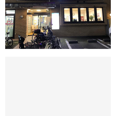
ココアシガレットってチョコだと思っていたら、湯が白
カランにある街灯風の灯りが、立ち上る湯気と調和してノ
ゆパウザひばりさん
い。説明書きには、ハッカとココアの香り。？？と思って
ルタルジックな雰囲気を演出してくれる💡
再訪してみようか？
検索すると、正にハッカとココア風味の砂糖菓子。オリオ
全て地下水を使用した浴槽はどれも気持ちよく下茹でもジ
あそこの駐車場はちょっと苦手かもw
ン株式会社が出している。他には食べるんですHiなんて商
ェットバスから薬湯とゆっくり楽しめる😊
停めれなかったらスパジャポに行けばいいかw
品を出している❗️ムム⁉️
ペンキ絵はない銭湯だけど、サイズの異なる計算された心
因みに湯はあまり香りはしなかった👃。
地よいカラータイルの色彩感覚が美しい✨
19：30着
いい感じで停めやすい🅿️空いてた
🐦‍⬛⚠️
さらにゆパウザの魅力は、露天岩風呂にあった
露天は岩間から湯が流れ、緑を生やして竹の塀で囲われて
大小の石が絶妙に配置された石畳の意匠や壁際には石垣や
木札靴箱
いる。岩風呂も一部が玉砂利洗い出しの足ツボ仕様。こち
竹垣を思わせる仕切りが設えられ、外の喧騒を遮りながら
券売機でサウナ込みタオル無し選択
らは湯が浅いので油断していると、痛っ❗️と、もんどり打
も、和の趣を濃く漂わせている
受付で入浴券渡し 木札を預けて
つ羽目になるので要注意❗️
湯に身を沈めて空を見上げればそこに屋根はなく、ただ夜
ロッカーキーとサウナフックを渡される
空へと突き抜けてゆく
🐦‍⬛反省
この開放感こそが堪らない✨
サウナ込みの人のロッカー大き目
サ室は遠石三巻100℃。二段L型テレビ付。仄かに生香ばし
さらに視線を壁の上へ移すと、つたの絡まる瓦屋根がい
ハンガー2本付き
い香りが漂う。長手方向の横から横撃される形にストーブ
り、どこか温故知新を思わせるその佇まいは、銭湯の中で
がすわっているので、ストーブに近いと左半分だけ焼け
もトップレベルに好きだ😊
更衣室に冷水機無し
る。右も焼きたい時は壁に向かって座るしかない。上段は
自販機あり
奥行きがないから正座🧎。
⬜︎サウナ
L字2段のテレビ付きのサ室は、しっかり熱い🥵
タオル付きは透明バック入りで
🐦‍⬛ハズレ
遠赤ストーブで温度は98℃から100℃🌡️
サ室横にバック掛けられるフックあり