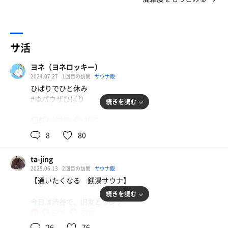
サ活
ヨネ（ヨネロッキー）
2024.07.27
1回目の訪問
サウナ飯
ひばりでひと休み
#ゆパウザひばり
続きを読む
🐦‍⬛7/26(金)
100℃
18℃
男
8
80
🐦‍⬛イノジ
ひばりヶ丘で人気のラーメン二郎で一杯引っ掛けてから、
ta-jing
ゆパ様（ゆパウザひばり）でひと休みしようとしごおわ、
2025.06.13
2回目の訪問
サウナ飯
ひんばりハイスクール（ひばりヶ丘駅）で降りて二郎に向
【通いたくなる 銭湯サウナ】
かうも60人以上の長蛇の列で諦める。代わりに昔住んでた
続きを読む
隣の保谷駅のINOSHOでタルタルイノジ（井の庄＋二郎＝
今日は渋谷で、旧友とランチ
イノジ？）をガッツる。
82℃
20℃
女
渋谷「わだつみ」蕎麦御膳
🐦‍⬛ゆパ様
26
76