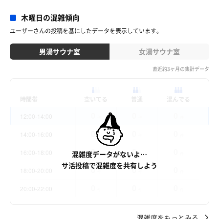
木曜日の混雑傾向
ユーザーさんの投稿を基にしたデータを表示しています。
男湯サウナ室
女湯サウナ室
直近約3ヶ月の集計データ
時間帯
空いてる
普通
混んでる
0
0
0
12:00-14:00
件
件
件
0
0
0
14:00-16:00
件
件
件
0
0
0
16:00-18:00
混雑度データがないよ…
件
件
件
サ活投稿で混雑度を共有しよう
0
0
0
18:00-20:00
件
件
件
0
0
0
20:00-22:00
件
件
件
混雑度をもっとみる