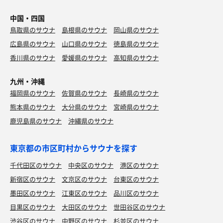
中国・四国
鳥取県のサウナ
島根県のサウナ
岡山県のサウナ
広島県のサウナ
山口県のサウナ
徳島県のサウナ
香川県のサウナ
愛媛県のサウナ
高知県のサウナ
九州・沖縄
福岡県のサウナ
佐賀県のサウナ
長崎県のサウナ
熊本県のサウナ
大分県のサウナ
宮崎県のサウナ
鹿児島県のサウナ
沖縄県のサウナ
東京都の市区町村からサウナを探す
千代田区のサウナ
中央区のサウナ
港区のサウナ
新宿区のサウナ
文京区のサウナ
台東区のサウナ
蕎麦御膳 山形正宗
花街の名残ある旧家内に BARや料亭が4店舗 お蕎麦も
墨田区のサウナ
江東区のサウナ
品川区のサウナ
美味しかったけど 湯葉が最高に美味しかった😊
目黒区のサウナ
大田区のサウナ
世田谷区のサウナ
渋谷区のサウナ
中野区のサウナ
杉並区のサウナ