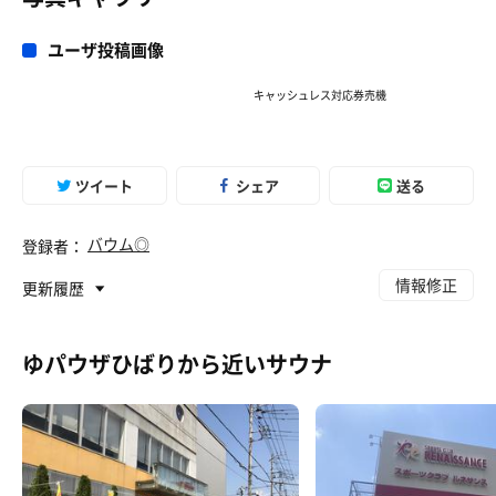
今日は20℃
ユーザ投稿画像
ずーっと入っていたい優しい水風呂
これも大好きだ💕
キャッシュレス対応券売機
露天風呂周りに、長いベンチと短めベンチ一脚づつ。露天
に他の方が居なかったので、ベンチに寝転び。
ツイート
シェア
送る
石壁の上に高〜い竹垣があるけど、空は開放されてるか
ら、風が気持ち良く入ってくる。
バウム◎
登録者：
生薬の湯と水風呂交互のチリチリで仕上げ
情報修正
更新履歴
通ってしまいそー💕
ゆパウザひばりから近いサウナ