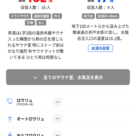
温度
温度
収容人数： 16 人
収容人数： 4 人
ドライサウナ
遠赤外線型
ガス
地下水
水深60~80cm
TV有
なし
地下100メートルから汲み上げた
無濾過の井戸水掛け流し。 水風
男湯はL字2段の遠赤外線サウナ
呂注入口の温度は16.1度。
入った瞬間から熱の圧を感じら
れるサウナ室 特にストーブ前は
水深の目安
かなり強烈 布サウナマットが敷
いてある ひとり用は用意なし
全てのサウナ室、水風呂を表示
ロウリュ
（アウフグース）
オートロウリュ
セルフロウリュ