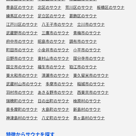
豊島区のサウナ
北区のサウナ
荒川区のサウナ
板橋区のサウナ
練馬区のサウナ
足立区のサウナ
葛飾区のサウナ
江戸川区のサウナ
八王子市のサウナ
立川市のサウナ
武蔵野市のサウナ
三鷹市のサウナ
青梅市のサウナ
府中市のサウナ
昭島市のサウナ
調布市のサウナ
町田市のサウナ
小金井市のサウナ
小平市のサウナ
日野市のサウナ
東村山市のサウナ
国分寺市のサウナ
国立市のサウナ
福生市のサウナ
狛江市のサウナ
東大和市のサウナ
清瀬市のサウナ
東久留米市のサウナ
武蔵村山市のサウナ
多摩市のサウナ
稲城市のサウナ
羽村市のサウナ
あきる野市のサウナ
西東京市のサウナ
瑞穂町のサウナ
日の出町のサウナ
檜原村のサウナ
奥多摩町のサウナ
大島町のサウナ
新島村のサウナ
神津島村のサウナ
八丈町のサウナ
青ヶ島村のサウナ
特徴からサウナを探す