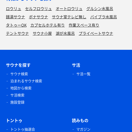
ロウリュ
セルフロウリュ
オートロウリュ
グルシン水風呂
銭湯サウナ
ボナサウナ
サウナ室テレビ無し
バイブラ水風呂
タトゥーOK
カプセルホテル有り
作業スペース有り
テントサウナ
サウナ小屋
湖が水風呂
プライベートサウナ
サウナを探す
サ活
サウナ検索
サ活一覧
泊まれるサウナ検索
地図から検索
サ活検索
施設登録
トントゥ
読みもの
トントゥ抽選会
マガジン