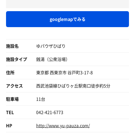
サ室を出るとすぐに水風呂。地下100mから汲み上げた
2段目に着座し、常連さんを真似て体斜めにしながらテレ
18℃の天然水で冷却。肌触り良く、すこぶるうまい。
ビを眺め、まったりと蒸されるのが最高✨
今日はタオル借りなかったから、持ち手付きの湯道具入れ
そして、水風呂の横にある立ちシャワーの水が冷たい。こ
熱いけど湿度高めて息苦しくない
持ってくれば良かった🙁
googlemapでみる
れ絶対15℃以下だろうと測ったが17℃😪。
サ室を出る時に気がついたけど、1段目とストーブの間に
バケツがあった🪣
更衣室の浴場入口横に荷物置ける棚あり。
🐦‍⬛パウる
休憩は露天エリアのベンチ誰もいない時にゴロンしたら最
⬜︎水風呂
洗い場 リンスインシャンプーとボディーソープあり。
施設名
高、気分はファラウェイ。雨にもあたれるし、庇下なら雨
ゆパウザひばり
サ室でて右側にある地下水100mから汲み上げた無濾過の
に当たらず雨が露天風呂に落ち、水の輪を作る情景を眺め
井戸水掛け流し水風呂🚰
湯船のお湯は地下水使用
ていられる。
施設タイプ
銭湯（公衆浴場）
なんだこれ！😳
▪︎円形ジェットバス
まさにパウザ（ひと休み）できる銭湯。
18℃の水風呂は、想像を絶する気持ちよさで、すご〜く柔
▪︎電気風呂からヒップアップのジェットバスまで多種一席
住所
東京都 西東京市 谷戸町3-17-8
らかくて溶けてゆく🥴
づつ並んでる（熱め）
肌がごくごく水を飲んでいる
▪︎日替わり湯 今日は生薬の湯（温め）
水風呂の1段目に肘を置きながら足を伸ばしたり、逆向き
アクセス
西武池袋線ひばりヶ丘駅南口徒歩約5分
▪︎露天 石風呂
にあって浴槽縁に頭乗せながら1段目に足を乗せる
どのパターンも危険すぎてあっという間に2分経過するエ
駐車場
11台
サウナ室（ロッキーサウナ）82℃
ンドレス水風呂🪽
▪︎サ室の広さ（8〜10人）に対して、
TEL
042-421-6773
ストーブでかいのよ！！
⬜︎ととのいスペース
ストーン敷き詰めてる表面積広いよ。
露天にある外気浴はベンチ2つと、背もたれありの石の乱
HP
http://www.yu-pauza.com/
私の目測で1m✖️1.2m位
張りスタイル
8分間隔くらいで、チョロチョロとオートロウリュ。湿度