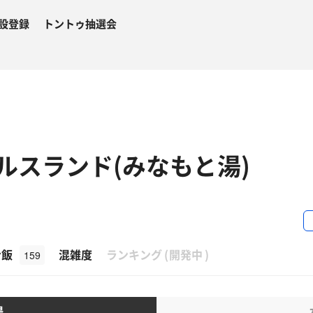
設登録
トントゥ抽選会
ルスランド(みなもと湯)
β
ナ飯
混雑度
ランキング
(
開発中
)
159
湯