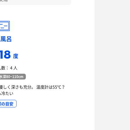
水風呂
18
度
数： 4 人
水深80~110cm
優しく深さも充分。 温度計は55℃？
も冷たい
深の目安