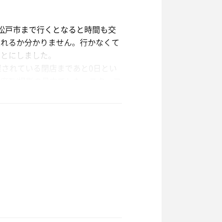
県松戸市まで行くとなると時間も交
ルスランド）近くの有名店は材料切
入れるか分かりません。行かなくて
ことにしました。
置されている閉店まであと0日とい
度TV撮影の最中でした。スタッフ
ない。建物と湯の看板が見えてこれ
オルバスタオルサウナキービート板
❗️恐る恐る受付の女将風の方に
が貰っていいのか少し戸惑いつつ、
器。休憩用にプラ椅子が2脚、丸椅
。シャワーは使用できますし、他の
え付けられていて、3カ所のシャ
したね。
ーを使って扉を開けてビート板を敷い
スランドとの表示。間違いない。コ
のみ空洞が作られています。扉側の
ラーメン。