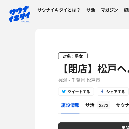
サウナイキタイとは？
サ活
マガジン
施
対象：男女
【閉店】松戸ヘ
銭湯 - 千葉県 松戸市
ツイートする
シェアする
施設情報
サ活
サウ
2272
男