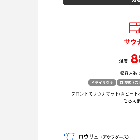
サウ
8
温度
収容人数： 
ドライサウナ
対流式（ス
フロントでサウナマット(青ビート
もらえ
ロウリュ
（アウフグース）