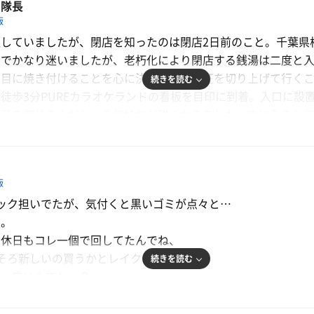
ュ隊長
飯
握していましたが、閉店を知ったのは閉店2日前のこと。千葉
ラーメン屋、だが、ネット予約制で入れず、マッド（マツドヘ
のでかなり迷いましたが、老朽化により閉店する銭湯は二度と
いた謎のラーメン店の激辛味噌つけ麺は意外と美味かった。
を目に焼き付けることを心に決めて三重遠征を切り上げて行く
続きを読む
徒歩3分PUREカラオケランドの看板を目印に到着。入口に設
ンド
幕を閉じるんだという気持ちが強くなりました。中に入ると丁
」の文字が見えた。しかし。マッドヘルスランドの文字は見え
くセットを購入して受付に下駄箱の鍵と共に提示。フェイスタ
ラオケピュア。やっぱり。どこにも松戸ヘルスランドの文字はない
受け取ります。更に記念ステッカーも頂きました。初訪問の私
ランドさんですか？」
を誓って受け取りました。
飯
洗面台に、ドライヤー(20円3分)が2個。浴場入口付近に給水
ック担いでたが、気付くと黒いゴミが点々と…
が3脚用意されています。
メ。
ローリングバスとドリームバスは気泡が出ていない状況でした
ルスランドです。」
も休日もコレ一個で回してたんでね、
特に問題なしです。ボディソープとリンスインシャンプーが備
そろ新しいの買うかとレイクタウンへ。
設備故障とは聞いていましたが…本当によくここまで頑張りま
続きを読む
ちゃ広いんでしょ？
対流式ストーブ、3段各6〜8人、12分計とTV付き。サウナキ
には大きなペンキ絵。そこにしっかりと、湯戯三昧 松戸ヘル
か見れなかったがクッソ疲れたわ。
。ストーブが壁に格納されて前の壁はレンガで、床に近い部分
。
つけたんで購入し、ついでにチャイハネで買物、ティーヌンで