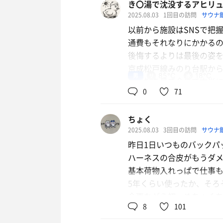
き〇湯で沈没するアヒリ
2025.08.03
1回目の訪問
サウナ
🎤洞窟
以前から施設はSNSで把
松戸と言ったらあそこの
通費もそれなりにかかる
れで早めに閉店。行き着
後悔するよりは最後の姿
京成松戸線みのり台駅から
🎤消えたマッドヘルスラ
男
85℃
18℃
う看板を見て今日で本当に
そこから歩く事３分「湯
0
71
を横目に券売機でらくら
だ❗️と思ったが看板はカ
歯ブラシロッカーキーを
「こちら、マッドヘルス
ちょく
ずっと思い出に残すこと
と、問いかける。
2025.08.03
3回目の訪問
サウナ
脱衣所は格子状ロッカー。
「マッド？」
昨日1日いつものバックパ
子(下着着用&タオル敷く)
「あ、松戸😅」
ハーネスの合皮がもうダ
浴場は温カランが出ず、
「そうですよ。マツドヘ
基本荷物入れっぱで仕事
お風呂は稼働していたので
5年くらい使ったか、そろ
ワーヘッドはミラブル。
🎤裏取り
今更ながら初、めちゃく
サウナは天井付近85℃、
券売機の裏のロビーの壁
8
101
KAZEとアウトレットし
て座ります。照明は暗め
コはマッドヘルスランド
無事セールで適当なの見