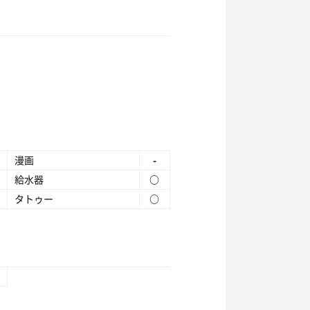
漫画
-
給水器
○
タトゥー
○