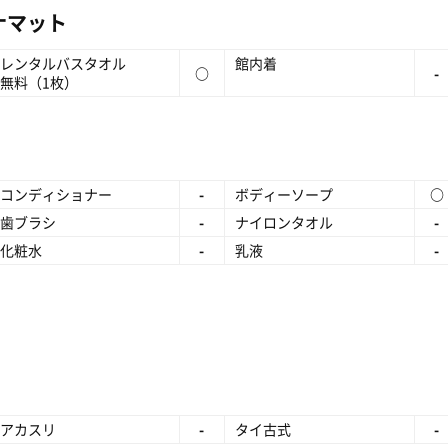
ナマット
レンタルバスタオル
館内着
○
-
無料（1枚）
コンディショナー
-
ボディーソープ
○
歯ブラシ
-
ナイロンタオル
-
化粧水
-
乳液
-
アカスリ
-
タイ古式
-