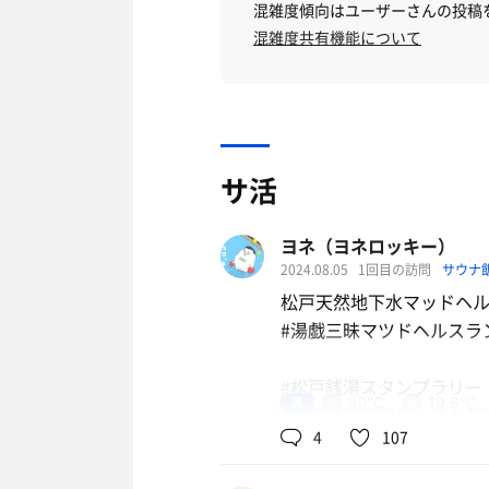
混雑度傾向はユーザーさんの投稿
混雑度共有機能について
サ活
ヨネ（ヨネロッキー）
2024.08.05
1回目の訪問
サウナ
松戸天然地下水マッドヘ
#湯戯三昧マツドヘルスラ
#松戸銭湯スタンプラリー
男
90℃
19.6℃
#千葉県銭湯組合と柏の葉
4
107
🎤8/3(土)