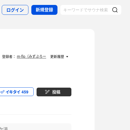
新規登録
ログイン
m-flo（みずぶろー
登録者：
更新履歴
イキタイ
459
投稿
女湯