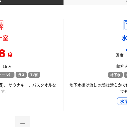
ナ室
8
度
温度
16 人
収容人
トーン）
ガス
TV有
地下水
板)、 サウナキー、バスタオルを
地下水掛け流し 水質は滑らかで
ます。
で
水