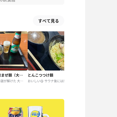
すべて見る
冷やし豆乳麻辣まぜ麺（大盛）
とんこつつけ麺
シマシマの物体の謎が解けた 大盛無料
おいしい😋 サウナ後には尚良さそう☺️