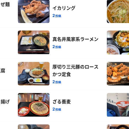
まぜ麺
イカリング
2
投稿
真名井風家系ラーメン
2
投稿
厚切り三元豚のロース
豆腐
かつ定食
2
投稿
ソ揚げ
ざる蕎麦
2
投稿