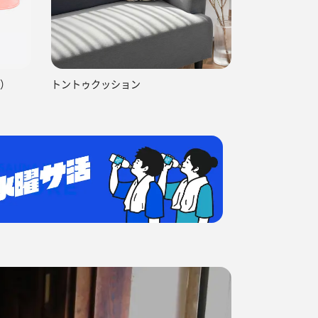
）
トントゥクッション