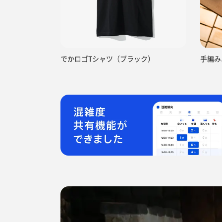
でかロゴTシャツ（ブラック）
手編み