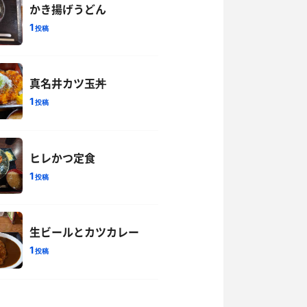
かき揚げうどん
1
投稿
真名井カツ玉丼
1
投稿
ヒレかつ定食
1
投稿
生ビールとカツカレー
1
投稿