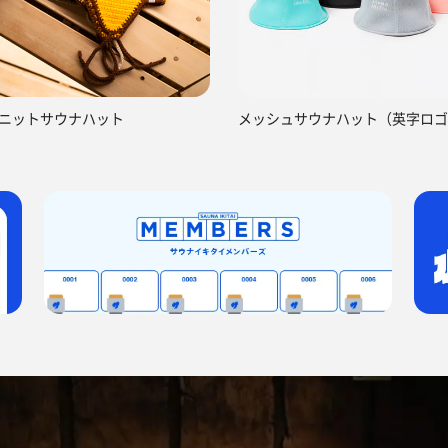
ニットサウナハット
メッシュサウナハット（英字ロゴ