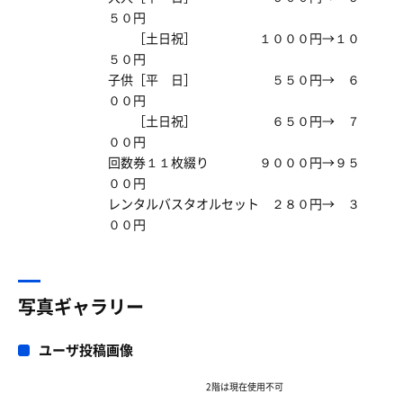
５０円
［土日祝］ １０００円→１０
５０円
子供［平 日］ ５５０円→ ６
００円
［土日祝］ ６５０円→ ７
００円
回数券１１枚綴り ９０００円→９５
００円
レンタルバスタオルセット ２８０円→ ３
００円
写真ギャラリー
ユーザ投稿画像
2階は現在使用不可