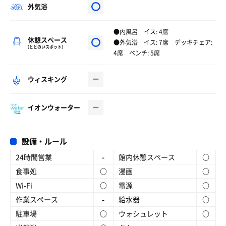
外気浴
●内風呂 イス: 4席
休憩スペース
●外気浴 イス: 7席 デッキチェア:
（ととのいスポット）
4席 ベンチ: 5席
ウィスキング
イオンウォーター
設備・ルール
24時間営業
-
館内休憩スペース
○
食事処
○
漫画
○
Wi-Fi
○
電源
○
作業スペース
-
給水器
○
駐車場
○
ウォシュレット
○