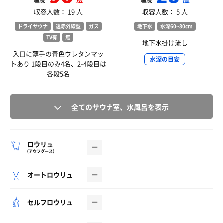
温度
温度
収容人数： 19 人
収容人数： 5 人
ドライサウナ
遠赤外線型
ガス
地下水
水深60~80cm
TV有
無
地下水掛け流し
入口に薄手の青色ウレタンマッ
水深の目安
トあり 1段目のみ4名、2-4段目は
各段5名
全てのサウナ室、水風呂を表示
ロウリュ
（アウフグース）
オートロウリュ
セルフロウリュ