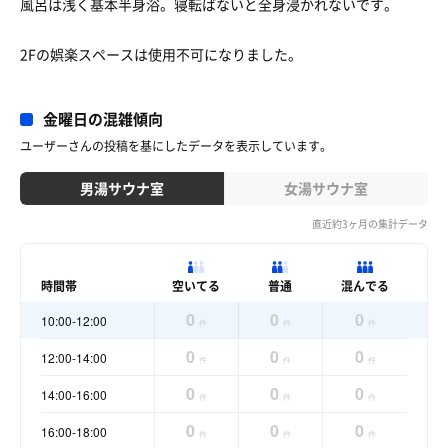
風呂は浅く基本半身浴。寝転ばないと全身浸かれないです。
2Fの娯楽スペースは使用不可になりました。
金曜日の混雑傾向
ユーザーさんの投稿を基にしたデータを表示しています。
男湯サウナ室
女湯サウナ室
直近約3ヶ月の集計データ
時間帯
空いてる
普通
混んでる
0
0
0
10:00-12:00
件
件
件
0
0
0
12:00-14:00
件
件
件
0
0
0
14:00-16:00
件
件
件
0
0
0
16:00-18:00
件
件
件