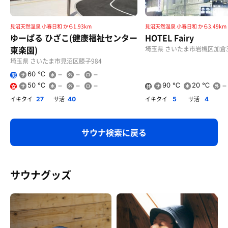
見沼天然温泉 小春日和 から1.93km
見沼天然温泉 小春日和 から3.49km
ゆーぱる ひざこ(健康福祉センター
HOTEL Fairy
東楽園)
埼玉県 さいたま市岩槻区加倉3
埼玉県 さいたま市見沼区膝子984
60 ℃
男
50 ℃
90 ℃
20 ℃
女
共
用
イキタイ
サ活
イキタイ
サ活
27
40
5
4
サウナ検索に戻る
サウナグッズ
フローズンヨーグルトアイス3種
3種イッキ食い😋