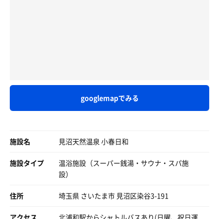
露天にはデッキチェア3つに椅子6つにベンチにととても充
イスに座って、庭園を眺めていると、
ここは露天が充実した源泉かけ流しの温泉が楽しめる施設
実の椅子事情。お庭の木々を眺めながら、冷たい風に吹か
「気持ちいい」が止まらない。
でした。
れ頭を冷やしながら。中にも3つある。でも加温なしの源
Don’t stop "気持ちいい"
温泉は加熱（ぬる湯・熱湯）非加熱があり 加熱の熱湯
泉掛け流しのぬるさがやばくて、水風呂のあとここで呆け
圧倒的な風情を前にすると、人はただただ飲み込まれるん
は 私が一番好きな温度で最高でした（私が大好きな【サ
てると抜け出せなくなる。
ですねぇ。
ン光湯】の露天風呂の温度に大変近い）
癒しというFantasyに。
非加熱はちょっとぬるめの不感温レベルだと思います。
温泉の熱さが、加温なし、加温、あつ湯、ぬる湯と多様な
もっともっと、癒しのFantasyに酔いしれ平伏したいの
今回訪問した12:30～14:30間は サ室→常時キャパの5～8
ので、水風呂もうまく使いながらいくらでも入れてしまい
で、
割程度で回す感じで 待ちもなくスムーズでした。常に上
そう。帰りは食事処でソフトクリームする我が家のおかみ
源泉掛け流しの温泉に浸かる。
段に座れて コンディションよく多量に発汗◎
さん。もう温泉パワー凄すぎてへろへろだし、誰かの実家
googlemapでみる
ナトリウム-塩化物泉だ。
また、当時は全員 黙浴徹底 サウナ民度もハイレベルで
みたいな安らぐ感じだし、ここで寝てしまいたい。と言い
塩っぱくて、茶褐色のお湯が、肌をスベスベにしてくれ
す。
つつ、このあと北区銭湯にいくために、送迎バスを使わず
る。
水分風呂はずっと入っていられる温度感で 大変気持ちが
に10分歩いたところから路線バスで浦和美園に。帰るとち
加温なしのかけ流しは、不感湯みたいで、人類保管計画並
いい◎
ょうど翔んで埼玉をやってた。さいたまはこんないいスパ
施設名
見沼天然温泉 小春日和
みにトロットロにお湯に溶けてしまいそうだ。
露天はとても広くて 当時は tt椅子、ベンチ、リクライ
銭が山ほどある偉大な県。
ダメ人間になってしまう。
ニングと どこでも座り放題でした。気温が低かったた
あ、既にダメ人間だった。あちゃー。
施設タイプ
温浴施設（スーパー銭湯・サウナ・スパ施
め 外気浴は 1分程度で冷える感じ。
設）
そんなこんなで、最後、サウナに入る時間はないものの、
サ活は 計5setを堪能。
外気浴はしたいんで、あつ湯に入り、ホッカホカな状態で
本日は源泉かけ流しの天然温泉、備長炭水風呂 そしてス
住所
埼玉県 さいたま市 見沼区染谷3-191
外気浴。
ムーズなサ活をありがとうございました、とてもいい施設
やっぱり気持ちいいが止まらない。
なのでまた再訪します！
アクセス
北浦和駅からシャトルバスあり(日曜、祝日運