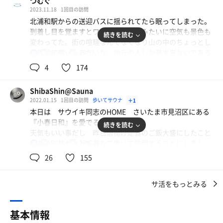
つむぐ
なんて、安易な考えで、すんげぇー久々に来てみたよ。
2023.11.18
1回目の訪問
大宮の外れにある小春日和さんへ。
北浦和駅からの送迎バスに揺られてたら眠ってしまった。
到着し目を覚ますとワープでもしたみたいに空気も景色も
続きを読む
過去に2回来たことあるんだけど、
変わってた。街の喧騒なんてなくなり山の中のちょっとし
サウイキでは、初かな。
た旅館に着いたみたいな。地元の人しか基本来ないであろ
90℃
20℃
男
日本庭園がなんとも風情があるのと、
うスパ銭。隠れ家みたいなひっそり感だけど人は次々とく
温泉が濃ゆくて良い所なんですよね〜。
4
174
る愛され具合。
けど、なんか内湯が寒かったり、
水風呂がぬりぃ、なんて一端のサウナーを気取ってた時期
ShibaShin@Sauna
たんまり湧く源泉掛け流し強塩温泉の充実感。この季節、
に来たりしたもんで、しばらく足が遠のいてました。
2022.01.15
1回目の訪問
歩いてサウナ
＋1
あの露天のあつ湯に浸かりながら頭に感じる冷たい冬の風
高速使わないと遠いのもありますね。
本日は サウイキ同志のHOME さいたま市見沼区にある
の気持ちよさたるや。昇天もの。サウナもゆったりたっぷ
『小春日和』を愛でる事にしました。
り汗かけるし、自然温度な地下水水風呂もやさしく癒され
続きを読む
けど、久々に来たけど、
天気もいい事だし 昨日唐揚げ定食のご飯大盛にしたこと
る。露天にはデッキチェアも椅子もたくさん。お庭ないい
最高やな。
もあり リセットも兼ねて歩いて訪問することにしまし
90℃
19℃
男
景色。でも休憩は加温なしの源泉のぬる湯がやばい。飛
今日何回、「気持ち良いぃぃ」
た。
ぶ。
26
155
って言ったかわからないもん。
自宅のある南浦和より グーグルマップで経路検索（歩
サウナは遠赤の如何にもスパ銭なサウナ。
行）すると 距離約10㌔ 所要時間2時間とでました、し
夫婦で過ごせる時間がとても嬉しく幸せだなと思う。これ
なんだけど、今やこういうのが逆に貴重よね。
サ活をもっとみる
びれる距離、時間です。
までお互い土日をそれぞれで過ごすことが多かったから。
しかもボナかと思うくらい隙のない熱。
基本グーグルナビのルートに従い 目標到着時刻12:30に
テンション上げて新しいキラキラしたところにいくのもよ
そんで、乳首がヒリつくくらいの、ジリジリなトースター
設定し自宅を11:05出発。途中小走りを交えながらで な
いけれど、穏やかにのんびりできそうなところを気兼ねな
基本情報
熱も感じる。
んとか目標とした〜12：30に施設に到着する事ができまし
く楽しめるのは夫婦でだから。庶民的な広いお屋敷。廊下