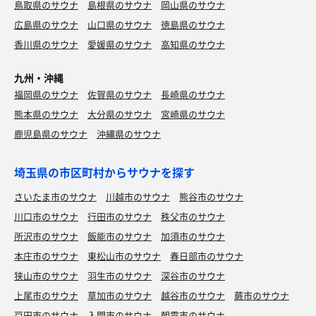
鳥取県のサウナ
島根県のサウナ
岡山県のサウナ
広島県のサウナ
山口県のサウナ
徳島県のサウナ
香川県のサウナ
愛媛県のサウナ
高知県のサウナ
九州・沖縄
福岡県のサウナ
佐賀県のサウナ
長崎県のサウナ
熊本県のサウナ
大分県のサウナ
宮崎県のサウナ
鹿児島県のサウナ
沖縄県のサウナ
埼玉県の市区町村からサウナを探す
さいたま市のサウナ
川越市のサウナ
熊谷市のサウナ
川口市のサウナ
行田市のサウナ
秩父市のサウナ
所沢市のサウナ
飯能市のサウナ
加須市のサウナ
本庄市のサウナ
東松山市のサウナ
春日部市のサウナ
狭山市のサウナ
羽生市のサウナ
深谷市のサウナ
上尾市のサウナ
草加市のサウナ
越谷市のサウナ
蕨市のサウナ
戸田市のサウナ
入間市のサウナ
朝霞市のサウナ