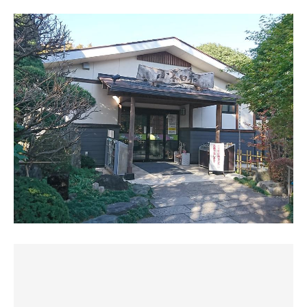
過去2回とも、サウナは良い印象があるのだけど、
た。
や食事処はなぜこんな暗いのか。自分家なら気にならない
遠赤の括りなら、世界レベルですね。
けど人ん家だから気になる。そんな感じ。
『小春日和』の外観は 和風で、中に入ると庭園などもあ
そんで、水風呂。
り とても期待が持てる雰囲気のある施設。
浴場も露天も、天然温泉祭り。内湯に加温なしの小さなの
昔に夏に来た時は、芋洗い状態な上に、めちゃ温くて、な
受付で「初めてです」と言うと スタッフの方が 丁寧に
と加温の、そしてジェット。露天にはTVのところにぬる
んか汚かったのよね。
館内の説明等をしてくれて好感度バッチリでした。→施設
湯。少し引いたところにあつ湯。これがいい感じで熱い。
その記憶があってなんかイマイチだったんだけど、
チェックイン 12:33～
体感44度くらいか。加温なしのやつなんていつ出てよいか
あら、
わからなくなる。
いいじゃない。
【男風呂】
温めではあるけど、トロッと柔らかで、五臓六腑に沁み渡
■サ室：出入口2重扉、タワー4段×5人 当時の温度計89
#サウナ
る感じ。
～91℃
青の広めなマットを手に取り中へ。四段計20人くらいのキ
水風呂キンキン党の人達からは、ヤジが四方八方から飛ん
■水風呂：キャパ～6人。深め、備長炭水風呂。当時の水
ャパ。遠赤外線ストーブにたくさん頑張ってもらえて、た
できそうではありますが、
温計18℃
ーんまり汗をかかせていただきました。ふっくらやさしめ
優しく包まれる感がクセになって気持ちいい。
■外気浴・休憩スペース：露天にTT椅子×5＆リクライニ
な熱さ。90度表示。TVのサッカーをみんなでじーっと。得
ついつい入り過ぎちゃうな。
ング×4＆ベンチ×2、内湯にtt椅子×3
点時の少しだけぶわっと上がる空気。
■お風呂：源泉かけ流し天然温泉 内湯、露天ともに温泉
で、露天がですね、
■入湯料：平日850円 土日祝950円（2022.01）
#水風呂
やっぱり良いんですよね。
■他：岩盤浴（別料金）、食事処、マッサージ、カットサ
サウナ出てすぐ。深くてたっぷり。自然な温度の負担や刺
ここは。
ロンあり
激の少ない水。6人くらいのサイズ感。
広くて、奥には庭が広がっていて。
梅がキレイに咲いていて、趣きやら風情やら情緒やらがエ
★当日の感想＆レポート
#休憩スペース
グいエグい。