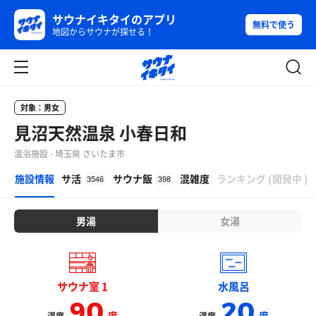
サウナイキタイのアプリ
無料で使う
地図からサウナが探せる！
対象：男女
見沼天然温泉 小春日和
温浴施設 - 埼玉県 さいたま市
β
施設情報
サ活
サウナ飯
混雑度
ランキング
(
開発中
)
3546
398
男湯
女湯
サウナ室 1
水風呂
90
20
度
度