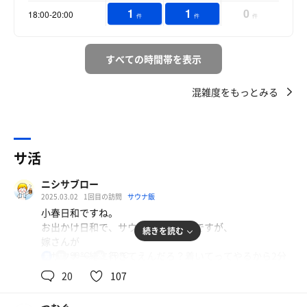
1
1
0
18:00-20:00
件
件
件
すべての時間帯を表示
混雑度をもっとみる
サ活
ニシサブロー
2025.03.02
1回目の訪問
サウナ飯
小春日和ですね。
お出かけ日和で、サウナ日和な本日ですが、
続きを読む
嫁さんが
「サウナ一緒に行きてえんだろ？着いてってやるから2分
90℃
20℃
男
で行き先決めな」
20
107
と言うんで、嬉しい反面ノープラン過ぎて焦ったので、
小春日和だし、小春日和でいいか。