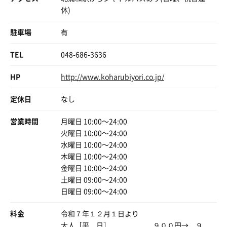
サウナと温泉って、やっぱFantasyだ。
休)
癒しのWonderlandだ
→施設チェックアウト～14：35
駐車場
有
★追記
復路も 歩きで帰宅。途中お店を覗いたりで、ゆっくりぶ
TEL
048-686-3636
らぶら帰りました。
後半は 眠気で何度か意識が飛びそうになりながら自宅到
HP
http://www.koharubiyori.co.jp/
着17:15。
少々疲れました。
定休日
なし
19.4
歩いた距離
km
営業時間
月曜日 10:00〜24:00
火曜日 10:00〜24:00
水曜日 10:00〜24:00
木曜日 10:00〜24:00
金曜日 10:00〜24:00
土曜日 09:00〜24:00
日曜日 09:00〜24:00
料金
令和７年１２月１日より
大人［平 日］ ９００円→ ９