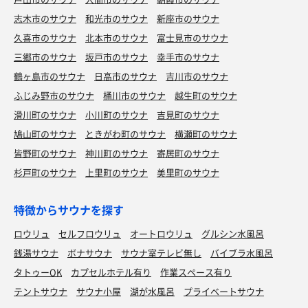
志木市のサウナ
和光市のサウナ
新座市のサウナ
久喜市のサウナ
北本市のサウナ
富士見市のサウナ
三郷市のサウナ
坂戸市のサウナ
幸手市のサウナ
鶴ヶ島市のサウナ
日高市のサウナ
吉川市のサウナ
ふじみ野市のサウナ
桶川市のサウナ
越生町のサウナ
滑川町のサウナ
小川町のサウナ
吉見町のサウナ
鳩山町のサウナ
ときがわ町のサウナ
横瀬町のサウナ
皆野町のサウナ
神川町のサウナ
寄居町のサウナ
杉戸町のサウナ
上里町のサウナ
美里町のサウナ
特徴からサウナを探す
ロウリュ
セルフロウリュ
オートロウリュ
グルシン水風呂
銭湯サウナ
ボナサウナ
サウナ室テレビ無し
バイブラ水風呂
タトゥーOK
カプセルホテル有り
作業スペース有り
テントサウナ
サウナ小屋
湖が水風呂
プライベートサウナ