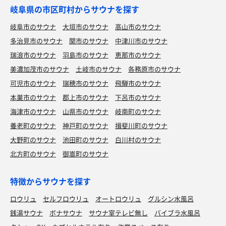
岐阜県の市区町村からサウナを探す
岐阜市のサウナ
大垣市のサウナ
高山市のサウナ
多治見市のサウナ
関市のサウナ
中津川市のサウナ
瑞浪市のサウナ
羽島市のサウナ
恵那市のサウナ
美濃加茂市のサウナ
土岐市のサウナ
各務原市のサウナ
可児市のサウナ
瑞穂市のサウナ
飛騨市のサウナ
本巣市のサウナ
郡上市のサウナ
下呂市のサウナ
海津市のサウナ
山県市のサウナ
岐南町のサウナ
養老町のサウナ
神戸町のサウナ
揖斐川町のサウナ
大野町のサウナ
池田町のサウナ
白川村のサウナ
北方町のサウナ
御嵩町のサウナ
特徴からサウナを探す
ロウリュ
セルフロウリュ
オートロウリュ
グルシン水風呂
銭湯サウナ
ボナサウナ
サウナ室テレビ無し
バイブラ水風呂