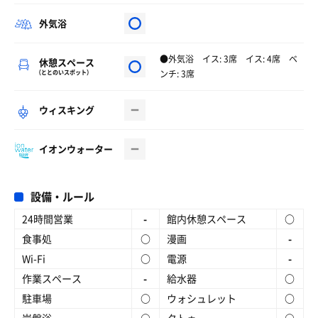
外気浴
●外気浴 イス: 3席 イス: 4席 ベ
休憩スペース
ンチ: 3席
（ととのいスポット）
ウィスキング
イオンウォーター
設備・ルール
24時間営業
-
館内休憩スペース
○
食事処
○
漫画
-
Wi-Fi
○
電源
-
作業スペース
-
給水器
○
駐車場
○
ウォシュレット
○