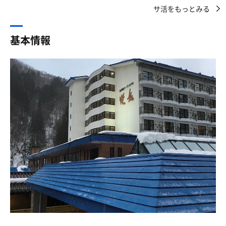
で、丹生川で謎ネーミングの店に出会う。
ようで鍵がかけられている。もう一つの扉を開けるとビッ
サ活をもっとみる
MAX3人ほどでした
【慣れないラブソング】
クリ！なんとサウナ室が広い😳コロナ禍でスペースは設け
テレビは無く、フィンランド式、90度、湿度低め
まんまと高級食パンお買い上げ。
られているが、マックス20人は入れそうだ、そして私ひと
部屋は2段でサウナジャンボ程度、春日井温泉より一回り
基本情報
りの空間だったのでストーブ前の上段に座る。「アツい」
大きい程度
平湯大滝せっかく立ち寄ったのに
これも予想外92℃を差している。この手のホテルと広さが
5分の砂時計あり
遊歩道立入禁止になってて
あったらもう少し優しくなる思うのだが、熱圧がいいお客
非常に落ち着きます
むっちゃ遠い。えー！土砂崩れ？
さんが少ないせいか満足出来る熱です👍テレビもない！
【水風呂】
水風呂は広く17度位
で、家出て5時間半後にやっと到着。
サウナ室の目の前にマックス４人ぐらい入れそう。この日
チラー無し、水道管も困難な土地柄で地下水かけ流しと思
は20℃以上ありそうでちょっと冷えが足りない、これは水
われる
#サウナ
道水なのかな？オーバーフロータイプだし水は綺麗、浮遊
対流ドライ、マット5名分、
の姿勢取れるのもかなりいい
温泉は非常にたくさんの種類があり
広さは倍ある。
【露天風呂】
22時から6時まで混浴ゾーンは女性専用になります
本日84℃、温泉入ったからか発汗良し。
ん〜〜凄すぎる！！！景観はもちろんだが効能もいいみた
男性風呂は熱め、ぬるめ、130㎝15メートル、寝湯、内風
TV・12分計なし、
い、ビタミン・ミネラルなど含んだ超深層水温泉は日本で
呂(ここだけ温泉でない)
5分砂時計・温度計あり。
ここだけなんだとか😲ほんのり硫黄の香りもいい温泉地に
混浴ゾーンは男性はあそこを隠す、女性は胸以下を隠すの
来た感じがする。寝湯や深め、熱湯、ぬる湯などもあり全
湯あみ着用
#水風呂
て100%の源泉。これは全国的にみてもとても珍しいみた
エメラルド系の長細い温泉と、洞窟系の温泉
深さ太モモ、キャパ2〜3名
いで、脱衣所の張り紙に書いてあったけど、塩素など消毒
両方とも良かったです
本日21.2〜22.0℃、底部から注水式、
系を一切混ぜてないらしい、それだけ殺菌成分がある珍し
更に普通に浴衣を着て駐車場の奥に混浴あり
注水口が激しめのオーバーフロー。
い温泉なんだとか。だから長湯は禁物みたいです。そして
ここは湯あみ禁止の混浴で囲われてる部分が無く、見たけ