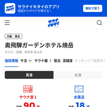
サウナイキタイのアプリ
無料で使う
地図からサウナが探せる！
対象：男女
奥飛騨ガーデンホテル焼岳
ホテル・旅館 - 岐阜県 高山市
β
施設情報
サ活
サウナ飯
宿泊
混雑度
ランキング
(
開発中
)
81
5
男湯
女湯
サウナ室 1
水風呂
90
18
度
度