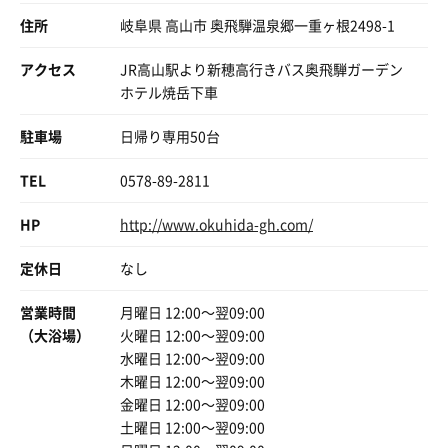
が
住所
風呂はもう十分入ったからイヤ
岐阜県 高山市 奥飛騨温泉郷一重ヶ根2498-1
ん？気になってんの、混浴でしょ？
大安食堂の鶏チャンはどうにか許可が得られました
洞窟のとこなんて、イチャイチャするには
両親は生ビールを飲んで
アクセス
JR高山駅より新穂高行きバス奥飛騨ガーデン
ものっすごい最高よ！
アル中の自分は麦茶で
ホテル焼岳下車
ペロッとしたらズボッとできちゃうもん！
親孝行だから仕方ないかと諦めました
そりゃ22時超えたら女性専用になるわ！爆
大安、うまい
駐車場
日帰り専用50台
ストライクゾーン、ど真ん中です
ただ思い出して欲しい。
客層も良い
TEL
私くりの木寄って
0578-89-2811
びょうきライス食ってんのね。
合計サウナに入ったのは4回
HP
http://www.okuhida-gh.com/
ここで気合入れてサ活するより本当に温泉が良い所です
♪おっなか まるまーる
ここ来た際にはサウナには目もくれず温泉はいるのが妥当
げっぷは カッツカレー
定休日
なし
でしょう
湯浴み着をきーた
硫黄臭いし肌がツルツルするのが実感できます
ぼく ドラえッもんー♪
営業時間
月曜日 12:00〜翌09:00
（大浴場）
火曜日 12:00〜翌09:00
施設は健全だから！ファミリーもいるし！
水曜日 12:00〜翌09:00
行きにくくしてたらごめん！
木曜日 12:00〜翌09:00
ちなみに私、男性と
金曜日 12:00〜翌09:00
会ってないんだよねー！
土曜日 12:00〜翌09:00
私出る時に女性が入ってきて