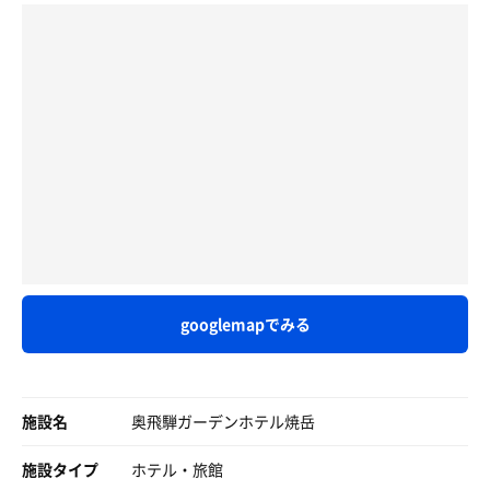
さらに奥に続くのが混浴エリアゆあみ着用ですが広いし景
りゃどーぞゾーン
#休憩スペース
観が素晴らしすぎる😳柄杓もあったので、飲めるみたいで
もちろん、ギャルはおろか老婆も居ないですね
内湯‥福祉イス2脚
す。少しいただきましたん♨️
俺様のバズーカーは
半露天‥ベンチ4台、
自慢する相手がいないのは悲しいです
ガーデンチェア4脚
【まとめ】
露出したら
飛騨の温泉はいい！サウナ好きになってなかったらわざわ
ちっさ
#混浴部
ざここまで来ないですからね。新穂高や上高地までアクセ
と言われてお終いです(笑
ととのいスペースなし。
スの良い場所でガチ登山客も見受けられるがサウナに入り
女性はワンピース型の湯浴み着。
にここまで訪れる価値は十分にありです。
あちこちに入り、目的はただ一つ
お湯に浸かった後、当たり前ですが
北の国からの宮沢りえちゃん級が
出る時は見事に体に張り付きます。
「じゅん君が私の過去を知ったみたいなの」
給水は浴場と脱衣場にないので
そんな相手がいるはず
隣の足湯と休憩室で取ってね！
何時に行ってもギャル系は存在せず、唯一みえたのが80代
女性2人組
私のベストオブ温泉は、
googlemapでみる
世の中、そんな美味しい話なんてないって
新潟の月岡温泉っていう
深いエメラルドグリーンの
ご飯は美味しいし、何一つ文句なし
濃ゆい硫黄泉なんやけど、
また行きたいホテルでした
それを薄く柔らかくしたような泉質で
施設名
奥飛騨ガーデンホテル焼岳
【うぐいすの湯】の通りの鶯色！
帰りに、臥龍の湯の前を通って
月岡同様に、光の屈折で
施設タイプ
ホテル・旅館
高山市内散策で汗かいたし寄りたいと両親に言ったんです
透明度と色が変わるの！