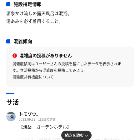
施設補足情報
源泉かけ流しの露天風呂は混浴。
湯あみを必ず着用すること。
混雑傾向
混雑度の投稿がありません
混雑度傾向はユーザーさんの投稿を基にしたデータを表示されま
す。サ活投稿から混雑度を投稿してみよう。
混雑度共有機能について
サ活
トモゾウ。
2022.09.17
1回目の訪問
【焼岳 ガーデンホテル】
続きを読む
この日は4回目の飛騨高山エリアのサウナ♨️奥飛騨ともな