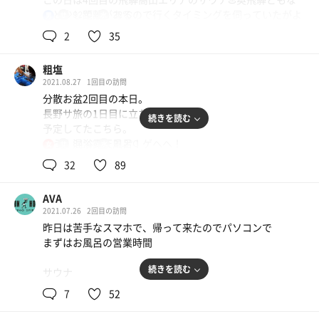
ると少し距離があるので行くタイミングを伺っていたがよ
92℃
22℃
男
うやく行けましたん😆👏何度もおすすめされててどうして
2
35
も行きたかったのです。この日は三連休スタートの13時着
←日帰り入浴時間は事前にチェックがおすすめ！この日は
粗塩
15時まで。
2021.08.27
1回目の訪問
到着するなり、チョウザメさんがお出迎え😊これ….何故
分散お盆2回目の本日。
だw今にもいい卵出しそうにお腹が膨れてる🤤🤤さるぼぼ
長野サ旅の1日目に立ち寄りを
さんと電車もありましたー！！きっと何かの記念でしょう
続きを読む
予定してたこちら。
ね😀✨ロビーもホテルサウナだけあって綺麗で優雅、しか
そう！混浴露天風呂！ゲヘヘ！
84℃
21.2℃
女
し入泉料¥700は安いけど、電子マネー対応してなかった
😢
32
89
の前に、彼の者さんサ活で知った
「こんなん食べたら病気になるわ！」
ーーーーー
AVA
でお馴染みの、ほぼ丹生川寄りにある
2021.07.26
2回目の訪問
【くりの木】の【カツびょうきライス】
【お風呂】
昨日は苦手なスマホで、帰って来たのでパソコンで
何ですか！ここは脱衣所から見える景色が「早く来
まずはお風呂の営業時間
まじで完食した事を褒めて欲しい。
い！！」とお風呂が呼んでいる！もう全てが違う！まず椅
ここのおっかさんがね、また最高なの！
子も洗う用の椅子も石だしなんか豪華✨早く露天エリアに
続きを読む
サウナ
ある意味、まじパワスポ！
行きたい気持ちをぐっと堪えてサウナ室を探す。
正午より22時まで
ハッピーに溢れてる！
7
52
【サウナ】
朝はサウナはありません
何やら小さい扉が二つ、一つは韓国式岩盤浴で壊れている
サ室は15人程度、現在人数規制中で5人まで