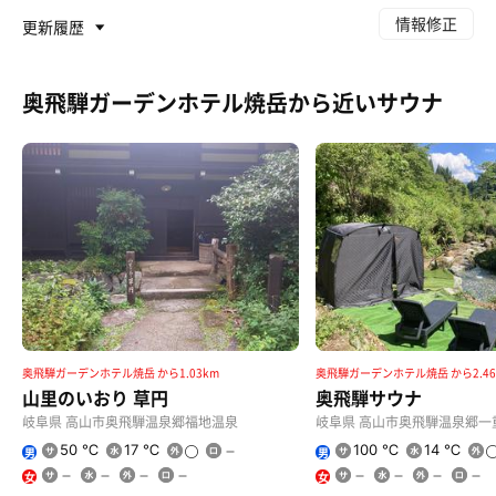
情報修正
更新履歴
奥飛騨ガーデンホテル焼岳から近いサウナ
奥飛騨ガーデンホテル焼岳 から1.03km
奥飛騨ガーデンホテル焼岳 から2.46
山里のいおり 草円
奥飛騨サウナ
岐阜県 高山市奥飛騨温泉郷福地温泉
岐阜県 高山市奥飛騨温泉郷一
50 ℃
17 ℃
100 ℃
14 ℃
男
男
女
女