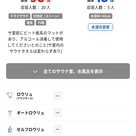
温度
温度
収容人数： 20 人
収容人数： 5 人
ドライサウナ
対流式（ストーン）
水深40~60cm
電気
TV無
水深の目安
サ室前にビート板系のマットが
あり、アルコール消毒して使用
してくださいとのこと(サ室内の
サウナタオルは変わらずあり)
全てのサウナ室、水風呂を表示
ロウリュ
（アウフグース）
オートロウリュ
セルフロウリュ