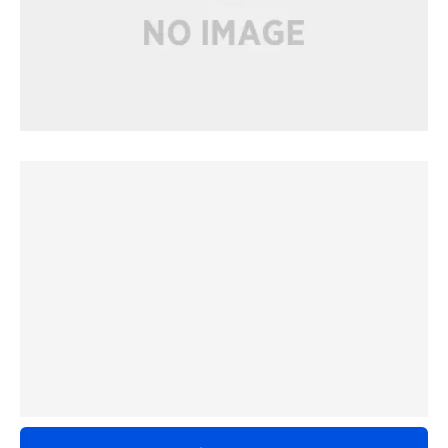
•薪ストーブほどの火力はなかったが充分あたたまる。電
気式なので火の心配をしなくて良い。
•水風呂の温度を好みで調整できる
•浴室の窓からデッキに直接でれるのでサウナ水風呂間の
道線が良かった
•テントサウナ後にすぐ温かいシャワーやトイレ、化粧直
し等を清潔な環境でできるのはグランピング施設ならでは
と体感。女性の方にもおすすめできる。
•スタッフの方々の対応が親切でした
素晴らしい体験をありがとうございます。