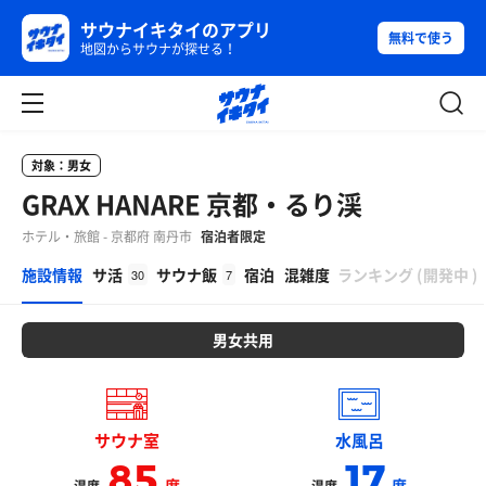
サウナイキタイのアプリ
無料で使う
地図からサウナが探せる！
対象：男女
GRAX HANARE 京都・るり渓
ホテル・旅館 - 京都府 南丹市
宿泊者限定
β
施設情報
サ活
サウナ飯
宿泊
混雑度
ランキング
(
開発中
)
30
7
男女共用
サウナ室
水風呂
85
17
度
度