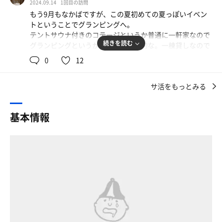
•室内には長椅子2つ、10分砂時計、ランプ、温度計、サウ
2024.09.14
1回目の訪問
大きいジャグジー付きのお風呂へもテラスから直接入れる
ナハットまで用意されていました。
もう9月もなかばですが、この夏初めての夏っぽいイベン
動線になっています。
トということでグランピングへ。
ただ、季節的にだいぶ涼しくなってきていたので、サウナ
【水風呂】
テントサウナ付きのコテージというか普通に一軒家なので
のあとで汗だけ拭いて外気浴がちょうどいい感じでした。
•ジャグジーに水をはり自分でセッティングするタイプ
続きを読む
グランピングというか普通の貸別荘的な。一棟貸しなので
•冬で1番冷たいので10℃ないくらい。低い温度が好きな人
サウナも当然貸し切り。水風呂はお風呂に水を溜めるスタ
夕食後にももちろんサウナへ。
0
12
はハマる温度です。もちろんお湯を入れて調整もできま
イルなので冷たくはないですが、ジャグジーなのでぶくぶ
プライベート空間だからか、普段サウナに入らない人も抵
す。
くきもちよし。冬場はめちゃ気持ちよさそうです。
抗なく入ることができました。
•脳天シャワーあり
サ活をもっとみる
テントサウナはMAX110℃でかなりあつめのセッティング
が可能。この設定だとロウリュはレードル半分で無事に灼
翌朝6時過ぎに起きて朝サウナしようとしたのですが、チ
【外気浴】
熱の地と化すことができました。（一杯かけたら罰ゲーム
ェックイン時の説明通りに操作してもサウナが熱くなりま
基本情報
ととのい椅子が２つ
でした）
せん。
正面に山。自然の景色、小鳥のさえずり、夜には星を見な
キンキンの水風呂だけは手に入りませんが、自然を感じな
フロントが開く7時まで待って問い合わせるものの、スタ
がらととのえました。
がらプライベート感満載のしっかりサウナ体験と、デッキ
ッフの方も原因分からず早朝サウナできませんでした
室内の暖炉で暖まりながらととのうのもまた良かったで
に並ぶインフィニティチェアでの外気浴は最高です。滞在
（泣）
す。
中はいつでも何回でもサウナに入れます。さいこう。
9時頃になって連絡があり、操作が間違っていたとのこと
ごはんも美味しいし、焚き火もできるし、花火もできる
でやっとサウナに火が入り、チェックアウトぎりぎりまで
【良かった点】
し、併設の温泉もサウナも休憩スペースも丸2日使い放題
サウナを堪能しました。
•カップル、夫婦、グループで楽しめる
だしとてもナイスです。次回は雪が降ってない程度の冬に
パートナーにサウナの良さを体験してもらうのに素晴らし
行きたいなあ。
サウナも施設も最高だっただけに、早朝サウナができなか
い施設だと感じた
ったのが残念でした。
•24時間テントサウナに入れる