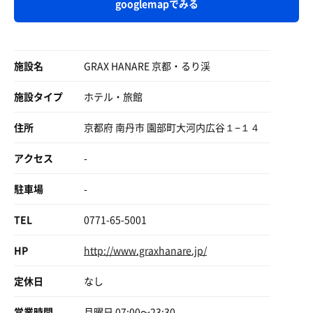
googlemapでみる
施設名
GRAX HANARE 京都・るり渓
施設タイプ
ホテル・旅館
プランに付いていたバーベキュー
お肉は自分で焼くスタイル
住所
京都府 南丹市 園部町大河内広谷１−１４
アクセス
-
駐車場
-
TEL
0771-65-5001
HP
http://www.graxhanare.jp/
定休日
なし
営業時間
月曜日 07:00〜23:30