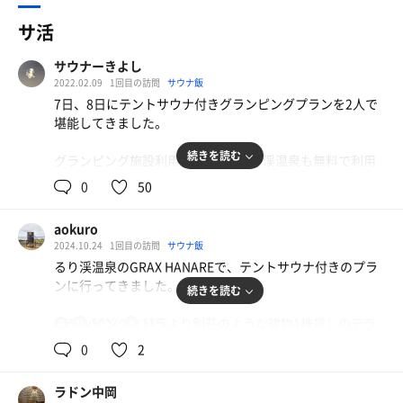
サ活
サウナーきよし
2022.02.09
1回目の訪問
サウナ飯
7日、8日にテントサウナ付きグランピングプランを2人で
堪能してきました。
続きを読む
グランピング施設利用者は2日間るり渓温泉も無料で利用
することできます。
0
50
るり渓温泉については他の方々のサ活等あるので割愛させ
ていただきます。
aokuro
2024.10.24
1回目の訪問
サウナ飯
【テントサウナ】
るり渓温泉のGRAX HANAREで、テントサウナ付きのプラ
•ex-proのテントサウナ
ンに行ってきました。
続きを読む
•heloとかかれた電気式ストーブ、3段階温度調節付き
•室温は強で100℃程度、最高で110℃ほど
グランピングというより別荘のような建物1棟貸しのテラ
90℃
17℃
共
•足元はかなりぬるめですが用意されている長椅子が脚が
用
スに、テントサウナが。もちろん貸切です！
高く丁度良い
0
2
•セルフロウリュ可。アロマ水も用意されており木の樹脂
チェックインしたときにはすでに熱くなっていて、すぐに
のようなお香のような香り。後半は水で楽しみました。
ラドン中岡
入れます。