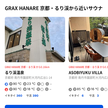
GRAX HANARE 京都・るり渓から近いサウナ
GRAX HANARE 京都・るり渓 から0.16km
GRAX HANARE 京都・るり渓 から0.
るり渓温泉
ASOBIYUKU VILLA
京都府 南丹市園部町大河内広谷1-14
京都府 南丹市園部町大河内広谷
90 ℃
23 ℃
男
プイヤベース鍋
90 ℃
18 ℃
85 ℃
16 ℃
女
共
食材が用意されており自分で調理スタイル
用
イキタイ
サ活
イキタイ
サ活
360
390
6
3