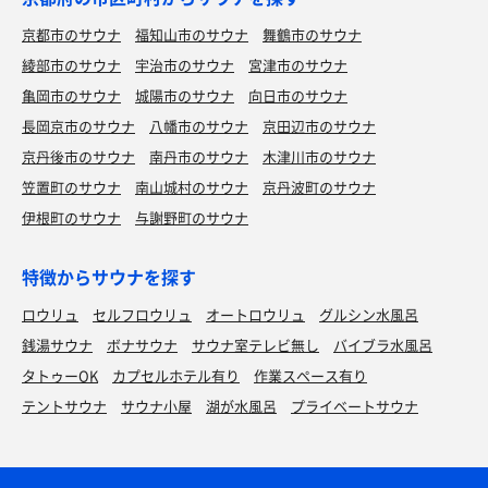
京都市のサウナ
福知山市のサウナ
舞鶴市のサウナ
綾部市のサウナ
宇治市のサウナ
宮津市のサウナ
亀岡市のサウナ
城陽市のサウナ
向日市のサウナ
長岡京市のサウナ
八幡市のサウナ
京田辺市のサウナ
京丹後市のサウナ
南丹市のサウナ
木津川市のサウナ
笠置町のサウナ
南山城村のサウナ
京丹波町のサウナ
伊根町のサウナ
与謝野町のサウナ
特徴からサウナを探す
ロウリュ
セルフロウリュ
オートロウリュ
グルシン水風呂
銭湯サウナ
ボナサウナ
サウナ室テレビ無し
バイブラ水風呂
タトゥーOK
カプセルホテル有り
作業スペース有り
テントサウナ
サウナ小屋
湖が水風呂
プライベートサウナ