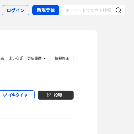
新規登録
ログイン
まいらざ
録者：
更新履歴
情報修正
イキタイ
9
投稿