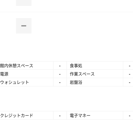
館内休憩スペース
-
食事処
-
電源
-
作業スペース
-
ウォシュレット
-
岩盤浴
-
クレジットカード
-
電子マネー
-