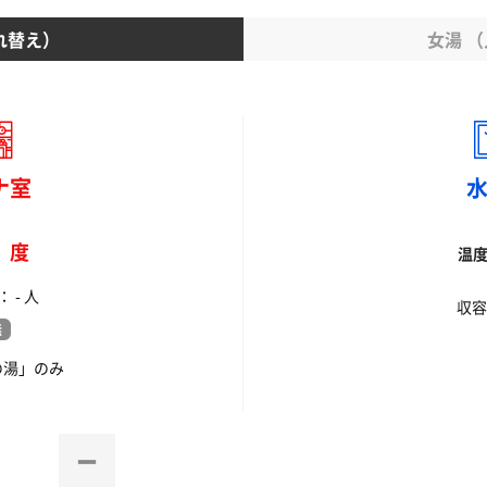
れ替え）
女湯 
ナ室
-
度
温
 - 人
収容
無
の湯」のみ