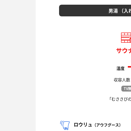
男湯 （入
サウ
温度
収容人数：
TV
「むささび
ロウリュ
（アウフグース）