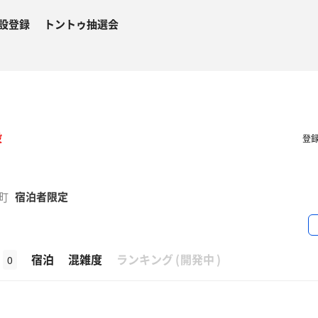
設登録
トントゥ抽選会
設
登
野町
宿泊者限定
β
宿泊
混雑度
ランキング
(
開発中
)
0