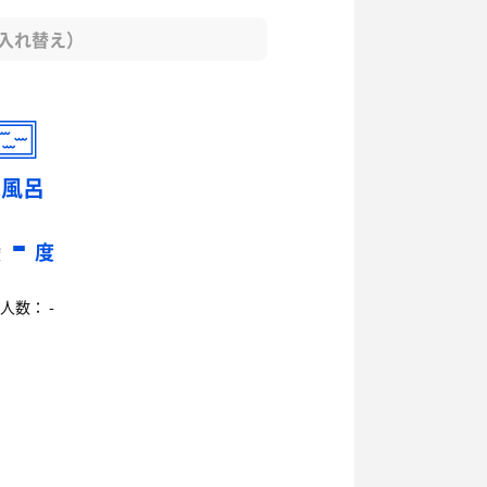
（入れ替え）
水風呂
-
度
度
人数： -