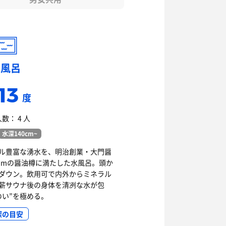
水風呂
13
度
数： 4 人
水深140cm~
ル豊富な湧水を、明治創業・大門醤
2 mの醤油樽に満たした水風呂。頭か
ダウン。飲用可で内外からミネラル
薪サウナ後の身体を清冽な水が包
のい”を極める。
深の目安