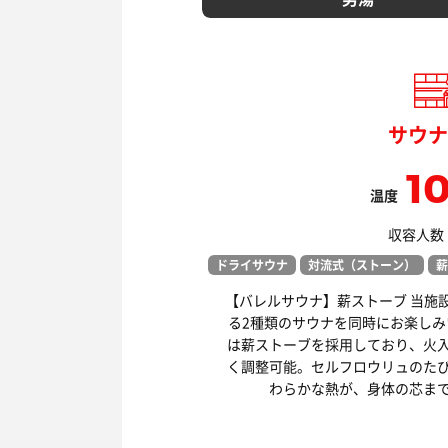
サウナ
1
温度
収容人数：
ドライサウナ
対流式（ストーン）
薪
【バレルサウナ】薪ストーブ 当施
る2種類のサウナを同時にお楽しみ
は薪ストーブを採用しており、火
く調整可能。セルフロウリュのた
わらかな熱が、身体の芯ま