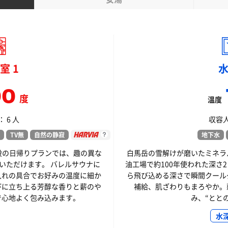
室 1
00
度
温度
 6 人
収容人
TV無
自然の静寂
地下水
設の日帰りプランでは、趣の異な
白馬岳の雪解けが磨いたミネラ
いただけます。 バレルサウナに
油工場で約100年使われた深さ
入れの具合でお好みの温度に細か
ら飛び込める深さで瞬間クール
びに立ち上る芳醇な香りと薪のや
補給、肌ざわりもまろやか。
で心地よく包み込みます。
み、“とと
水