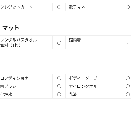
クレジットカード
○
電子マネー
○
ナマット
レンタルバスタオル
館内着
○
-
無料（1枚）
コンディショナー
○
ボディーソープ
○
歯ブラシ
○
ナイロンタオル
○
化粧水
○
乳液
○