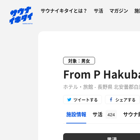
サウナイキタイとは？
サ活
マガジン
施
対象：男女
From P Hak
ホテル・旅館 - 長野県 北安曇郡
ツイートする
シェアする
施設情報
サ活
サウナ
424
男湯