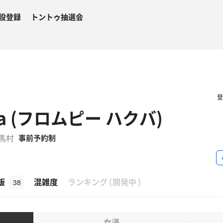
設登録
トントゥ抽選会
uba (フロムピー ハクバ)
白馬村
事前予約制
β
飯
混雑度
ランキング
(
開発中
)
38
女湯