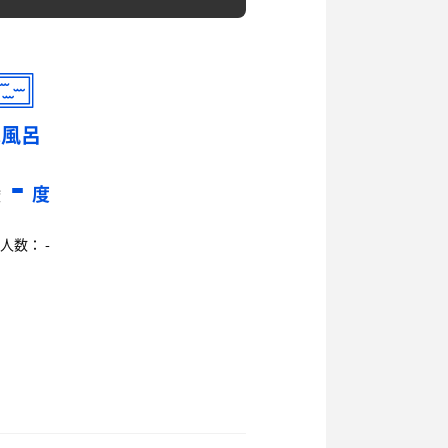
水風呂
-
度
度
人数： -