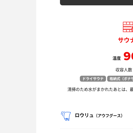
サウ
9
温度
収容人数：
ドライサウナ
格納式（ボナ
清掃のため水がまかれたあとは、
ロウリュ
（アウフグース）