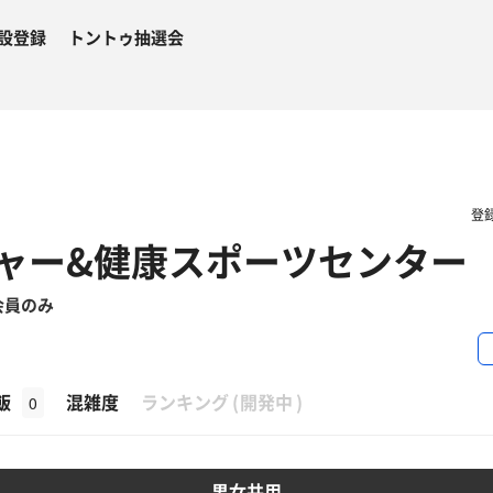
設登録
トントゥ抽選会
登
ャー&健康スポーツセンター
会員のみ
β
飯
混雑度
ランキング
(
開発中
)
0
男女共用