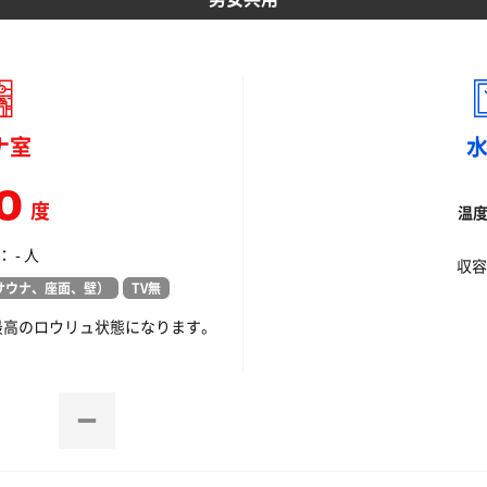
ナ室
0
度
温
 - 人
収容
サウナ、座面、壁）
TV無
最高のロウリュ状態になります。