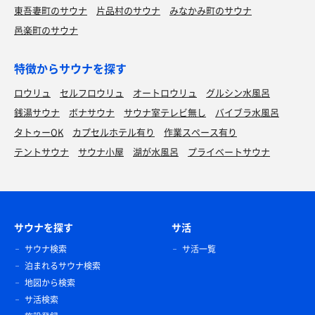
東吾妻町のサウナ
片品村のサウナ
みなかみ町のサウナ
邑楽町のサウナ
特徴からサウナを探す
ロウリュ
セルフロウリュ
オートロウリュ
グルシン水風呂
銭湯サウナ
ボナサウナ
サウナ室テレビ無し
バイブラ水風呂
タトゥーOK
カプセルホテル有り
作業スペース有り
テントサウナ
サウナ小屋
湖が水風呂
プライベートサウナ
サウナを探す
サ活
サウナ検索
サ活一覧
泊まれるサウナ検索
地図から検索
サ活検索