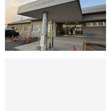
自宅に帰ってソテーにしてみた！！
内風呂2つ。メインの大風呂。センターに丸型ジャクジー
水風呂は3人入れる広さ。水道水掛け流しで、こちらもマ
サ飯その②は、
風呂。
イルドな水温(20℃前後？)で小さな子供がプール感覚で楽
近くのゲーセン？ピットイン77にて、
サ室のすぐ外に3人用の水風呂。動線はいいですね。
しんでる
即席自販機ラーメンをセレクト！！🍜
浴室内に休憩椅子あります。
外気浴は露天風呂に3人掛けのベンチが2脚、2人掛けのベ
自販機のコテング缶🥫ではない、
外に露天浴場がありました。
ンチが1脚ある。風の通りが良くてなかなか気持ち良い。
生ラーメン自販機って、
内湯側にもプラ椅子あり
YouTubeとか、ニュースでたまに見かけるけど、
外気浴スペースには
ここのピットイン77のことだったのか、、！？
ベンチが2脚。石造りの腰掛けがあります。
湯上がりはロビーで一息ついたり、大広間でゴロンゴロン
可能。因みに館内は禁酒なので注意
まさかこんな地味な田園地帯沿いに自販機グルメの聖地が
コロナの影響により以前は市民限定の入場制限を設けてい
あったなんて、、、
たそうで5.3より制限解除となりました。
サウナ重視で訪れるには物足りないと感じるかも知れない
((((；ﾟДﾟ)))))))
が、GW期間中でもワンコインでサウナ・温泉・露天風呂
客層や年齢層は70歳以上の年配さまがほとんどで
を堪能出来て、湯上がりにゴロンゴロン出来るのは、かな
実際食ってみたら、
常連の地元市民さまの憩いの場のような雰囲気でした。
りお得だと思う。さすが公営温泉！今回は2セット堪能
インスタント飯とか、サリ麺系というよりは、
どちらかというと20世紀の学校給食のソフト麺に近い感
お目当てのサウナは故障により現在休止中。
因みに今月7日から6月7日までの1か月間、メンテナンスの
じ？
サ室は6月より再開予定とのことです。
ため休業となるので注意
メンマとかチャーシューも、
30年前、小学校の時に食べた給食のソフト麺のラーメンを
水風呂は水道水掛け流しでかなりぬるいです。