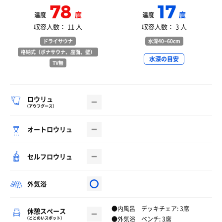
78
17
度
度
温度
温度
収容人数： 11 人
収容人数： 3 人
ドライサウナ
水深40~60cm
格納式（ボナサウナ、座面、壁）
水深の目安
TV無
ロウリュ
（アウフグース）
オートロウリュ
セルフロウリュ
外気浴
●内風呂 デッキチェア: 3席
休憩スペース
●外気浴 ベンチ: 3席
（ととのいスポット）