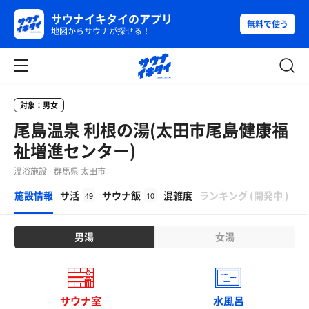
サウナイキタイのアプリ
無料で使う
地図からサウナが探せる！
対象：男女
尾島温泉 利根の湯(太田市尾島健康福
祉増進センター)
温浴施設 - 群馬県 太田市
β
施設情報
サ活
サウナ飯
混雑度
ランキング
(
開発中
)
49
10
男湯
女湯
サウナ室
水風呂