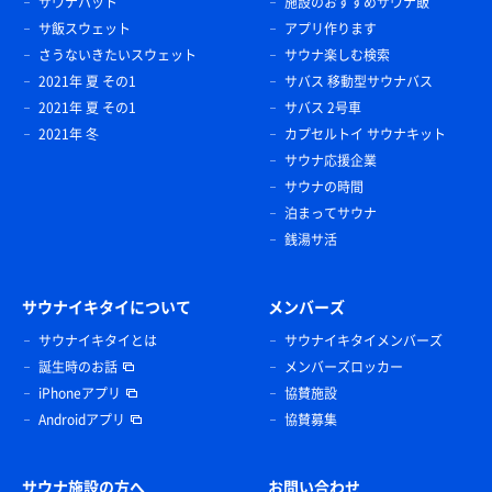
サウナハット
施設のおすすめサウナ飯
サ飯スウェット
アプリ作ります
さうないきたいスウェット
サウナ楽しむ検索
2021年 夏 その1
サバス 移動型サウナバス
2021年 夏 その1
サバス 2号車
2021年 冬
カプセルトイ サウナキット
サウナ応援企業
サウナの時間
泊まってサウナ
銭湯サ活
サウナイキタイについて
メンバーズ
サウナイキタイとは
サウナイキタイメンバーズ
誕生時のお話
メンバーズロッカー
iPhoneアプリ
協賛施設
Androidアプリ
協賛募集
サウナ施設の方へ
お問い合わせ