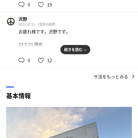
用してる
テレビを見ながら休憩できるソファーのスペースも完備し
0
19
ている！
建物は平屋建て。温泉施設というよりは公民館みたいな雰
3時間ゆっくりできるからかなりお得！
沢野
囲気。受付の流れは券売機で入浴券(市民以外は3時間以内
2023.05.21
1回目の訪問
500円)を買って下足鍵とセットで受付に出して下足鍵との
あと、随分と後期高齢者が多い印象だったが、
お疲れ様です。沢野です。
引き換え札を借りるシステム。脱衣場のロッカーは好きな
それもそのはずで、
のを利用可能(100円リターン式)。給水器は脱衣場にある
市内の70歳以上の方なら、
23.5.21 現在
なんと100円で利用できるのである！！
続きを読む
浴室内は広くて20人前後入れそうな主浴槽をはじめ、打た
（通常市外大人は500円）
今回は群馬県太田市にある尾島温泉 利根の湯に訪問しまし
せ湯、円形のジャグジー風呂、7～8人入れる屋根付き露天
0
12
た。
風呂が揃う。洗い場は16ヶ所あって仕切り板付のゆったり
私の自宅の近所の桜環境センターほどではないがかなりの
サイズ。もちろんボディーソープやシャンプーは備え付け
高齢者優遇であるw
サ活をもっとみる
グンマーでの温浴施設利用は初になります。
浴槽に使ってる温泉はナトリウムカルシウム塩化物泉
【サ飯】
本日、日曜の午前中に利用したが、常連さま曰く本日は
(24℃)。無色透明の湯は加温加水循環あり。塩素臭あり。
基本情報
サ飯その①は、
「空いている」とのこと。
ややスベスベ感と薄塩味あり
近くの併設農産物即売所にて、
トマトとオクラをセレクト🍅
下駄箱と脱衣場のロッカーは100円玉リターン式
サ室はL字のボナサウナ。上段4人と下段7人が着座出来る
トマトはそのまま生でかぶりつき！！
サイズ。サウナマットあり。ビート板無し。テレビ&BGM
んーー！んまい！😋
無し。12分計&室温計あり。室温は80℃前後を指してるが
利用料金は3時間枠で太田市民は300円。市外民は500円と
下段に着座したせいか体感的にはもぅ少しマイルドに感じ
オクラは硬めだったので、
大変リーズナブル。
た。でもその分、じっくりとサウナを愛でる事が出来た