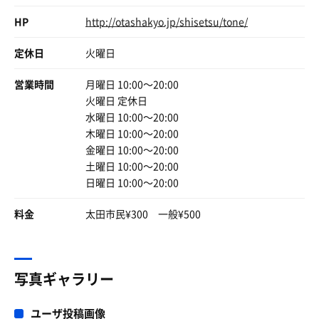
HP
http://otashakyo.jp/shisetsu/tone/
定休日
火曜日
太田焼きそば
営業時間
月曜日 10:00〜20:00
惣菜コーナーで販売。複数の店の焼きそばを売ってる
火曜日 定休日
ので自分好みの量などチョイス出来る
水曜日 10:00〜20:00
木曜日 10:00〜20:00
金曜日 10:00〜20:00
土曜日 10:00〜20:00
日曜日 10:00〜20:00
料金
太田市民¥300 一般¥500
写真ギャラリー
ユーザ投稿画像