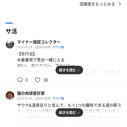
混雑度をもっとみる
サ活
マイナー施設コレクター
2024.09.18
2回目の訪問
サウナ飯
【歩行浴】
水着着用で男女一緒に入る
幅8m、奥行き10m、深さ110cm
続きを読む
お父さんお母さんが反時計回りにクルクル周り、中央に渦
を作り出している！
0
30
【休憩所】
猫の肉球愛好家
館内は外観で感じるよりわりと広く、
2024.04.29
1回目の訪問
サウナ飯
一階のみの構成だが、
サウナ&温泉巡りと並んで、もぅ1つの趣味である道の駅ス
奥に広々としたテレビが見れる座敷のごろ寝スペース😪
タンプラリーの帰りに新規開拓。場所は道の駅『おおた』
続きを読む
から大泉方面へ5分程走った長閑な田園地帯にある。クル
給水機2箇所2台、
マ社会の街なので駐車場は広々。敷地内の直売所と共同使
80℃
20℃
男