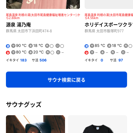
尾島温泉 利根の湯(太田市尾島健康福祉増進センター) か
尾島温泉 利根の湯(太田市尾島健康福
ら2.88km
ら4.56km
源泉 湯乃庵
ホリデイスポーツクラ
群馬県 太田市下浜田町474-8
群馬県 太田市飯塚町977
90 ℃
18 ℃
85 ℃
18 ℃
男
男
80 ℃
20 ℃
女
女
イキタイ
サ活
イキタイ
サ活
183
506
0
97
サウナ検索に戻る
サウナグッズ