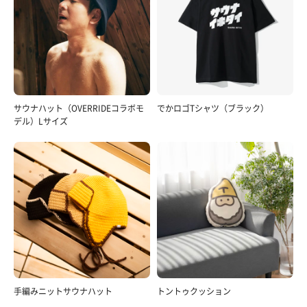
サウナハット（OVERRIDEコラボモ
でかロゴTシャツ（ブラック）
自販機ラーメン
デル）Lサイズ
美味い😋
手編みニットサウナハット
トントゥクッション