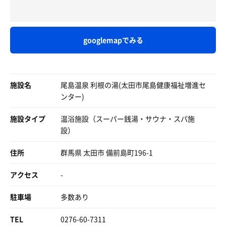
思い出す😭
今回は温水と水風呂を交互に徘徊。
みんなでアンディフグのマネして、
温冷交代浴を楽しみました。
「豪麺なさいよ」
とか、やってたなぁ、懐かしい😭
残念ながら今回サウナを体験できませんでしたが他の投稿
googlemapでみる
者さまのおっしゃる通りで
CM 強麺まとめ アンディフグYouTube ·
ととのい目的の利用ならば確かにいまひとつかも知れませ
erendors2015/08/19
ん。
施設名
最近ではメッキり姿を見なくなったソフト麺、
尾島温泉 利根の湯(太田市尾島健康福祉増進セ
サウナが再開しましたら再訪問してサ活を投稿したいと思
是非是非、ピットイン77に寄って食してほしい😋
ンター)
います。
施設タイプ
温浴施設（スーパー銭湯・サウナ・スパ施
最後までお付き合い下さりありがとうございました。
設）
では、みなさま良いサ活を！！
住所
群馬県 太田市 備前島町196-1
アクセス
-
駐車場
多数あり
TEL
0276-60-7311