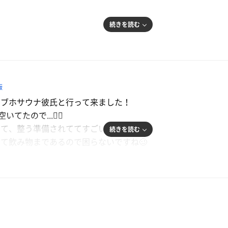
続きを読む
いたい時ここに来る
可能
飯
00度前後で入室すると丁度いい感じ
ラブホサウナ彼氏と行って来ました！
るシステム、意外に冷たくセット中流水にしておくと19度位
たので...🙆‍♀️
整うも良し、ベットにダイブも良し自分のペースで好き勝手に
くて、整う準備されててすごい！
計はない為、サウナイキタイ砂時計持参か洗面台で携帯タイマー
続きを読む
て飲み物まであるので困らないですね🥴
台に携帯を置き好きな音楽をかけながら入るのがいつもの流れ
ナ室を覗くと120度近くに💦あちあちの為8分持たず汗だく
100度行きます。で、96度くらいに落ち着いてそのあと下が
してる🔁って感じでした！
ぱなしだと温度が下がることもあるのでその際は一度オフって
わーっと汗かける感じですね🤩
も導入の為さらに環境◎