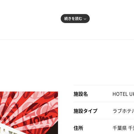
2部屋が禁煙なのが唯一の弱点・・・
シャワーで水風呂作ると案外冷たかったです！
続きを読む
ろからだと届かないので浴槽に直置きになりますが...
とー
はかなり人気みたいです。
冷たくなります！
、なかなか空かず、平日の朝やっと入れました。
たのでとても快適。
伸ばせて良い👌
字になってととのいました( ✋˘ ˘👌 )クーラー効いてて最高
も涼しいです😎
し、ソフトクリームも無料で食べれるので長時間滞在しても飽
楽しめる。
出てくる
は安めだと思う。
施設名
HOTEL U
人気なのでなかなかサウナ付きの部屋をとれないのが残念。
施設タイプ
ラブホテ
住所
千葉県 