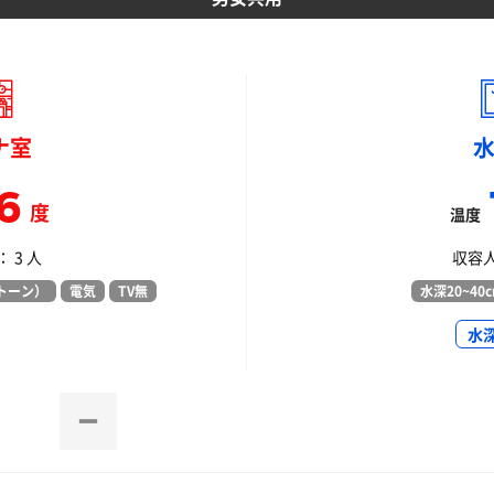
ナ室
6
度
温度
 3 人
収容人
トーン）
電気
TV無
水深20~40
水