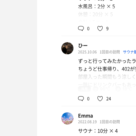
水風呂：2分 × 5
休憩：20分 × 5
合計：5セット
0
9
とことんサウナと向き合
ひー
サ室はメモリで温度調節
2025.10.06
1回目の訪問
サウナ
120度設定にしておくと1
ずっと行ってみたかった
水風呂はバスタブに水を張
ちょうど仕事帰り、402が空いて
バスタブ脇のスペースで
部屋入った瞬間もう涼し
サ室に12分計や5分砂時
一階にドリンクバーもあっ
サウナに入りながら洗面
共用
96℃
18℃
0
24
#サウナ
後半サ室をほっとき、サウ
結構時間待って入ると一瞬
Emma
下がったらオンオフ繰り返
ずーっとサウナをつけっ
2022.08.19
1回目の訪問
湿度はそこまでないのでじ
サウナ：10分 × 4
匂いが好きでした😍
最近ネトフリ・プライム