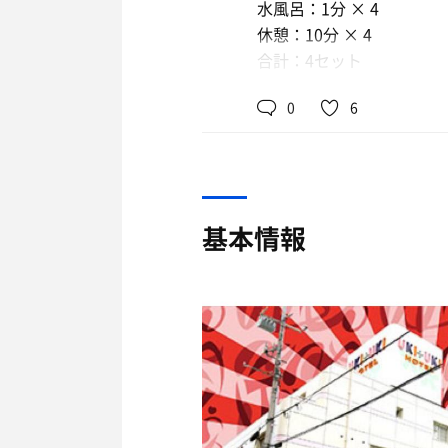
水風呂：1分 × 4
休憩：10分 × 4
#水風呂
ただ、しかしサウナが有る
合計：4セット
皆さんが言ってたように
ただ、シャワーかけるとこ
毎回沢山の整いをありが
0
6
一言：サウナ付きの部屋
バイブラつけたらもっと
空室状況見てたのですが
小さいサ室だけど1人だっ
#休憩スペース
水風呂も自分で溜めて、足
ベッドにダイブ！
外気浴は大きいベットに大の
エアコンが効いててとって
基本情報
1階にフリードリンクある
チゲ鍋
のんびりゆったりサウナ
辛いと感じないけど汗が
値段も個室サウナにして
とても気に入ったけど、