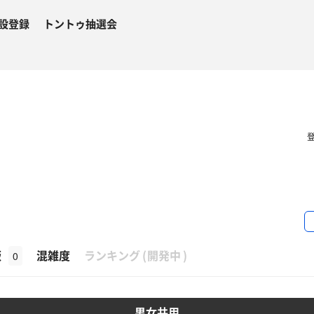
設登録
トントゥ抽選会
β
飯
混雑度
ランキング
(
開発中
)
0
男女共用