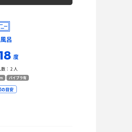
水風呂
18
度
数： 2 人
cm
バイブラ有
深の目安