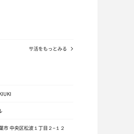
サ活をもっとみる
に気持ちいいです
きない
KIUKI
ル
千葉市 中央区松波１丁目２−１２