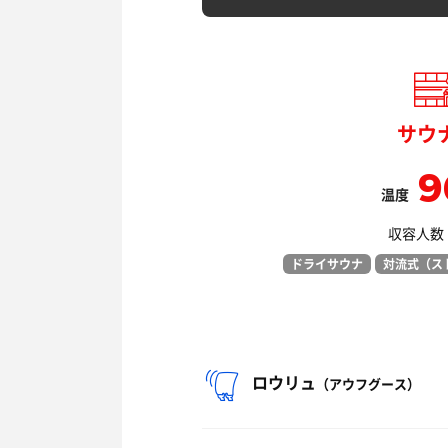
サウ
9
温度
収容人数：
ドライサウナ
対流式（ス
ロウリュ
（アウフグース）