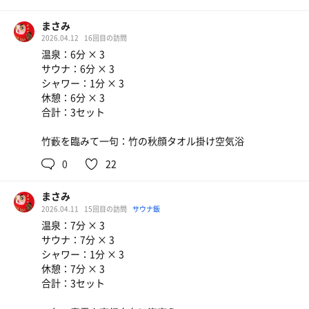
サウナ飯はめんたいパーク群馬さんの鬼盛りめんたい丼が
まさみ
お。パートナーさんは明太パスタ、めんたい豚まんも注文
2026.04.12
16回目の訪問
がお。
温泉：6分 × 3
魚卵は栄養素が高いから、中年の飼い主は積極的に食べな
サウナ：6分 × 3
いみたいだけど、久しぶりに大量に食べたら美味すぎたみ
シャワー：1分 × 3
たいで、お土産を大量購入していたがお。
休憩：6分 × 3
いずれは尿酸値爆発で痛風がお。わはははがお。
合計：3セット
もりそば
550円 ふつうにうまい
今日もありがとうございましたキートスがおがお。
竹藪を臨みて一句：竹の秋顔タオル掛け空気浴
1.0kg減。
0
22
まさみ
2026.04.11
15回目の訪問
サウナ飯
温泉：7分 × 3
サウナ：7分 × 3
シャワー：1分 × 3
休憩：7分 × 3
合計：3セット