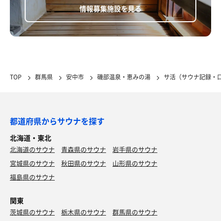
情報募集施設を見る
TOP
群馬県
安中市
磯部温泉・恵みの湯
サ活（サウナ記録・
都道府県からサウナを探す
北海道・東北
北海道のサウナ
青森県のサウナ
岩手県のサウナ
鬼盛りめんたい丼
宮城県のサウナ
秋田県のサウナ
山形県のサウナ
うまうまぷちぷちの明太子が爆盛りがおー。ぷちぷち
福島県のサウナ
がおがお、ぷちぷちとりとりー！
関東
茨城県のサウナ
栃木県のサウナ
群馬県のサウナ