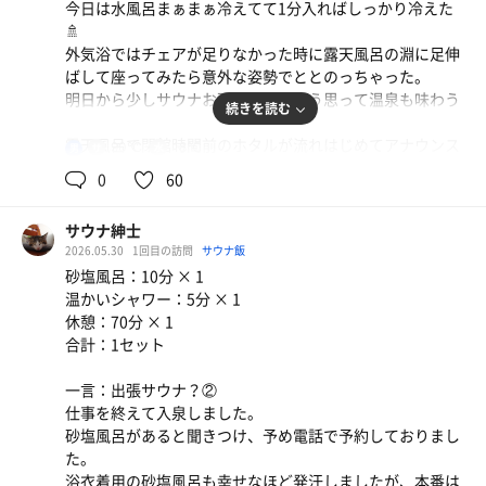
今日は水風呂まぁまぁ冷えてて1分入ればしっかり冷えた
🚿
外気浴ではチェアが足りなかった時に露天風呂の淵に足伸
ばして座ってみたら意外な姿勢でととのっちゃった。
明日から少しサウナお預けかな…そう思って温泉も味わう
続きを読む
露天風呂で閉館時間前のホタルが流れはじめてアナウンス
90℃
18℃
男
が、、
0
60
「またのご来館をお待ち申しております」
日本語なんか変じゃない？違和感がすごい笑
サウナ紳士
あれ、なんか変かな？って思いながら喋ってる感じでもあ
2026.05.30
1回目の訪問
サウナ飯
ったけど。
砂塩風呂：10分 × 1
それもご愛嬌で。
温かいシャワー：5分 × 1
休憩：70分 × 1
合計：1セット
一言：出張サウナ？②
仕事を終えて入泉しました。
砂塩風呂があると聞きつけ、予め電話で予約しておりまし
た。
浴衣着用の砂塩風呂も幸せなほど発汗しましたが、本番は