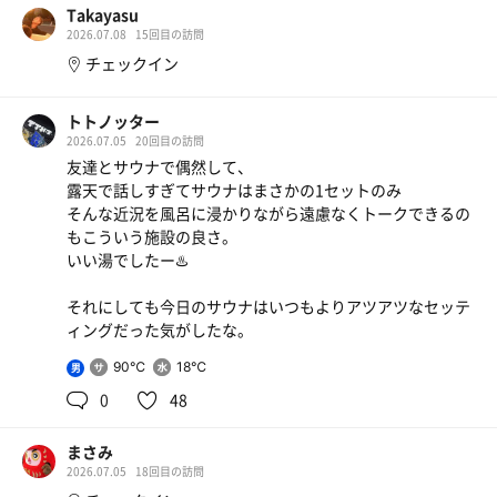
Takayasu
2026.07.08
15回目の訪問
チェックイン
トトノッター
2026.07.05
20回目の訪問
友達とサウナで偶然して、
露天で話しすぎてサウナはまさかの1セットのみ
そんな近況を風呂に浸かりながら遠慮なくトークできるの
もこういう施設の良さ。
いい湯でしたー♨️
それにしても今日のサウナはいつもよりアツアツなセッテ
ィングだった気がしたな。
90℃
18℃
男
0
48
まさみ
2026.07.05
18回目の訪問