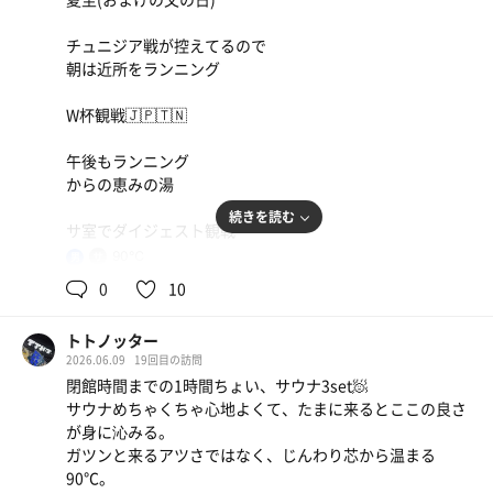
チュニジア戦が控えてるので
朝は近所をランニング
W杯観戦🇯🇵🇹🇳
午後もランニング
からの恵みの湯
続きを読む
サ室でダイジェスト観戦
90℃
男
次も勝つぞ🇸🇪
0
10
トトノッター
2026.06.09
19回目の訪問
閉館時間までの1時間ちょい、サウナ3set🧖
サウナめちゃくちゃ心地よくて、たまに来るとここの良さ
サラダうどん
が身に沁みる。
腰の強いおいしいうどん
ガツンと来るアツさではなく、じんわり芯から温まる
90℃。