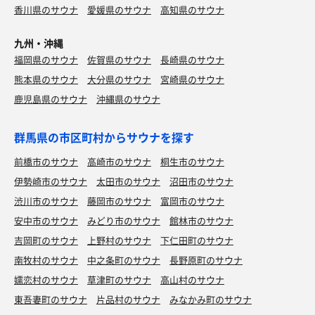
香川県のサウナ
愛媛県のサウナ
高知県のサウナ
九州・沖縄
福岡県のサウナ
佐賀県のサウナ
長崎県のサウナ
熊本県のサウナ
大分県のサウナ
宮崎県のサウナ
鹿児島県のサウナ
沖縄県のサウナ
群馬県の市区町村からサウナを探す
前橋市のサウナ
高崎市のサウナ
桐生市のサウナ
伊勢崎市のサウナ
太田市のサウナ
沼田市のサウナ
渋川市のサウナ
藤岡市のサウナ
富岡市のサウナ
安中市のサウナ
みどり市のサウナ
館林市のサウナ
吉岡町のサウナ
上野村のサウナ
下仁田町のサウナ
南牧村のサウナ
中之条町のサウナ
長野原町のサウナ
嬬恋村のサウナ
草津町のサウナ
高山村のサウナ
東吾妻町のサウナ
片品村のサウナ
みなかみ町のサウナ