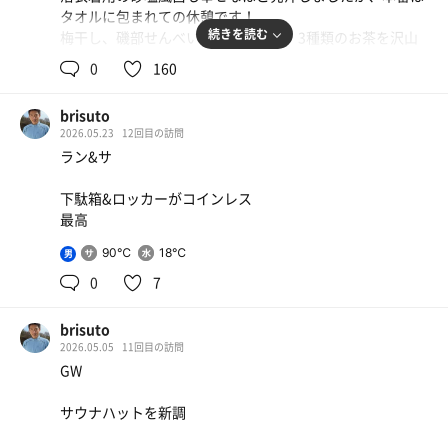
タオルに包まれての休憩です！
続きを読む
梅干し、磯部せんべいをお茶請けに、3種類のお茶を沢山
頂き、信じられないほど大量発汗させて頂きました。気持
0
160
ち良いです。
終電で帰宅する予定です。
brisuto
2026.05.23
12回目の訪問
ラン&サ
下駄箱&ロッカーがコインレス
最高
90℃
18℃
男
0
7
brisuto
2026.05.05
11回目の訪問
GW
コーンマヨトーストとサラダ
サウナハットを新調
入泉前、駅近のオシャレなワークスペースにドロップ