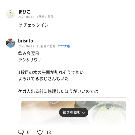
水風呂は20℃くらいか、、ぬるめですがゆらゆらゆっくり
温泉は無味無臭でクセがなくて、ぬるぬる泉質がよきよき
浸かるのも心地いい。
ですねー。
まひこ
内湯と露天風呂のシンプルな造りですが、泉質がいいので
2026.04.12
1回目の訪問
磯部温泉の泉質的に塩分高めでからだが温まりやすいの
大満足です。
チェックイン
で、スチームもドライもちょっと下茹でしてからサウナす
るのもオススメ。
サウナは意外と広くて2段もあるし、テレビもあるので巨
人対阪神戦を観ながら、のんびり10分3セットでアチアチ
brisuto
露天風呂で温めながらストレッチしたり、浴槽の縁に首と
ムシムシになりました。
2026.04.12
10回目の訪問
サウナ飯
頭で支えて脱力モード。
オートロウリュもあり、湿度、温度がよきよきバランスで
飲み会翌日
腰痛も不思議なくらいスッキリ〜
汗だくになれました。良質なサウナです。
ラン&サウナ
また明日の朝はきっとイテテテ…で起きるんだろうけど笑
水風呂はこちらも意外と広いし、ぬるくないので身体はゆ
1段目の木の座面が割れそうで怖い
っくり冷えて癒されます。
よろけてるおじさんもいた
サウナ、水風呂とも申し分ないクオリティーでよきよき温
浴施設です。
ケガ人出る前に修理したほうがいいのでは
外気浴は雲の隙間から晴れ間が覗いている時間があり、久
しぶりに日光浴ができて気持ち良すぎました。
続きを読む
何だか今日は初夏らしいアチアチな風が出て来て、今年も
楽しい日焼けサ活になりそうでワクワクです。明日からも
90℃
男
暑いようですね。
0
13