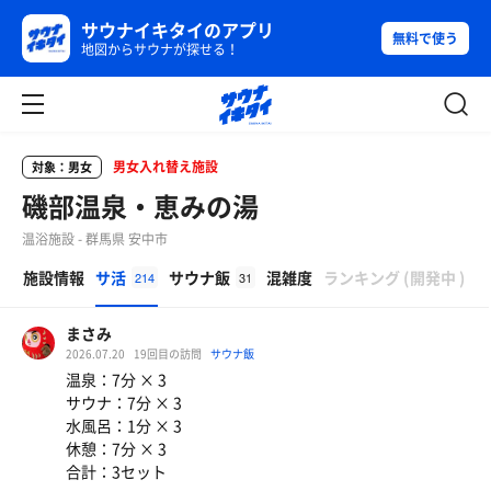
サウナイキタイのアプリ
無料で使う
地図からサウナが探せる！
男女入れ替え施設
対象：男女
磯部温泉・恵みの湯
温浴施設 - 群馬県 安中市
β
施設情報
サ活
サウナ飯
混雑度
ランキング
(
開発中
)
214
31
まさみ
2026.07.20
19回目の訪問
サウナ飯
温泉：7分 × 3
サウナ：7分 × 3
水風呂：1分 × 3
休憩：7分 × 3
合計：3セット