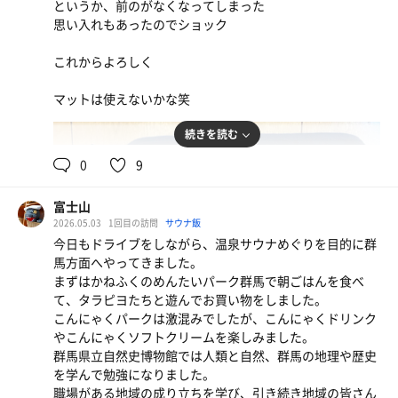
というか、前のがなくなってしまった
インで仕事させて頂きました。快適でした！
思い入れもあったのでショック
ホットコーヒー（深煎り）
これからよろしく
マットは使えないかな笑
続きを読む
0
9
富士山
2026.05.03
1回目の訪問
サウナ飯
今日もドライブをしながら、温泉サウナめぐりを目的に群
馬方面へやってきました。
まずはかねふくのめんたいパーク群馬で朝ごはんを食べ
て、タラピヨたちと遊んでお買い物をしました。
こんにゃくパークは激混みでしたが、こんにゃくドリンク
やこんにゃくソフトクリームを楽しみました。
群馬県立自然史博物館では人類と自然、群馬の地理や歴史
を学んで勉強になりました。
職場がある地域の成り立ちを学び、引き続き地域の皆さん