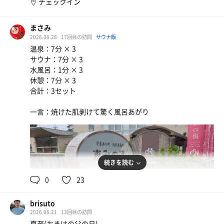
チェックイン
まさみ
2026.06.28
17回目の訪問
サウナ飯
温泉：7分 × 3
サウナ：7分 × 3
水風呂：1分 × 3
休憩：7分 × 3
合計：3セット
一言：焼けた肌剥けて驚く風呂あがり
続きを読む
0
23
brisuto
2026.06.21
13回目の訪問
夏至(おまけの父の日)