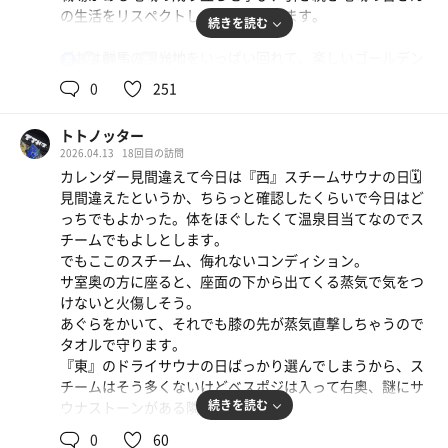
の生活をリスペクトしながら頑張ります。
続きを読む
がおは群馬の観光地をいっぱい回れて、楽しいゴールデン
90℃
18℃
男
ウィークを過ごしているんだがお。
0
251
こんにゃくパークでは、群馬のプリンス・中山秀征、通称
ひでちゃんと記念撮影してもらったんだがお。
トトノッター
こんにゃく大使という、群馬では1番リスペクトされる偉
2026.04.13
18回目の訪問
い偉い仕事をしている方なんだがお。畏れ多いことに、お
カレンダー見間違えて今日は『西』スチームサウナの日🗓️
てての上に乗せていただき感謝がお。
見間違えたというか、ちらっと確認したくらいで今日はど
ひでちゃんをお風呂の王様と同じくらい尊敬しますがお。
っちでもよかった。体をほぐしたくて温泉目当てなのでス
ひでちゃん、引き続きよろしくお願いしますがお。
チームでもよしとします。
でもここのスチーム、侮れないコンディション。
(´Д` )
サ室奥の方に座ると、座面の下から出てくる蒸気で気をつ
けないと火傷しそう。
というわけで、ひでちゃんファン怪獣を連れて、14時半ご
あぐらをかいて、それでも膝の先が蒸気直撃しちゃうので
ろに磯部温泉にある恵みの湯さんへチェックインです。
タオルで守ります。
ホント、埼玉県北部の自宅から1時間圏内では、いたると
『東』のドライサウナの日ばっかり選んでしまうから、ス
ころに温泉が湧いていてよきよき地域です。磯部温泉も初
チームはそう多くないけどベスポジは入って右奥、謎にサ
訪問だから楽しいです。
続きを読む
ウナストーンがある隣です☝️
早速、洗体、洗髪じゃぶじゃぶさっぱりキートスしてから
10分ちょい入ればかなりポカポカ…
温泉です。
0
60