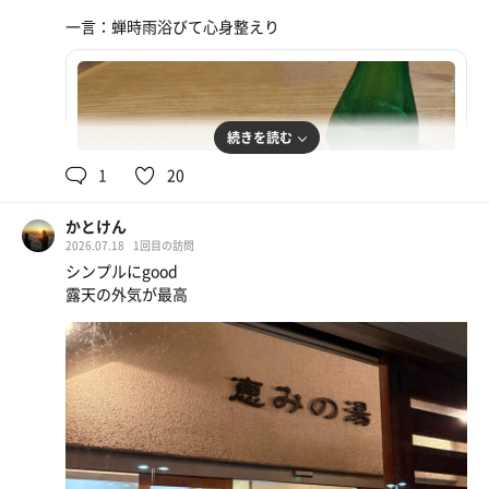
一言：蝉時雨浴びて心身整えり
続きを読む
1
20
かとけん
2026.07.18
1回目の訪問
シンプルにgood
露天の外気が最高
ポテトフライと地酒
塩が振って無いため好みの味付が楽しめます