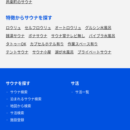
邑楽町のサウナ
特徴からサウナを探す
ロウリュ
セルフロウリュ
オートロウリュ
グルシン水風呂
銭湯サウナ
ボナサウナ
サウナ室テレビ無し
バイブラ水風呂
タトゥーOK
カプセルホテル有り
作業スペース有り
テントサウナ
サウナ小屋
湖が水風呂
プライベートサウナ
サウナを探す
サ活
サウナ検索
サ活一覧
泊まれるサウナ検索
地図から検索
サ活検索
施設登録