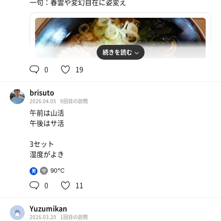
一句：春雲や変幻自在に姿変え
続きを読む
0
19
brisuto
2026.04.05
9回目の訪問
午前は山活
午後はサ活
3セット
湿度がよき
かき揚げ蕎麦
満腹間違いなし
90℃
男
0
11
Yuzumikan
2026.03.20
1回目の訪問