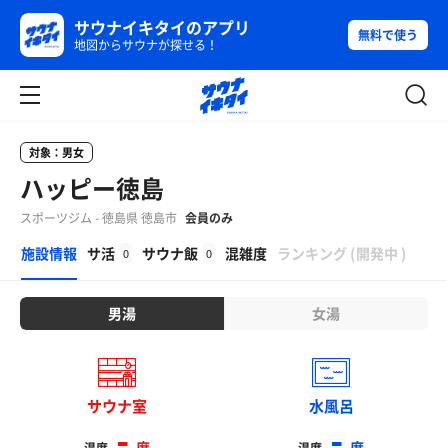
サウナイキタイのアプリ
無料で使う
地図からサウナが探せる！
対象：男女
ハッピー徳島
スポーツジム - 徳島県 徳島市
会員のみ
β
施設情報
サ活
サウナ飯
混雑度
ランキング
(
開発中
)
0
0
男湯
女湯
サウナ室
水風呂
-
-
度
度