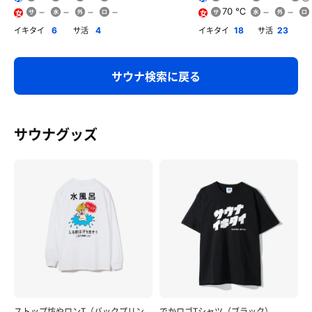
70 ℃
女
女
イキタイ
サ活
イキタイ
サ活
6
4
18
23
サウナ検索に戻る
サウナグッズ
ストップ坊やロンT（バックプリン
でかロゴTシャツ（ブラック）