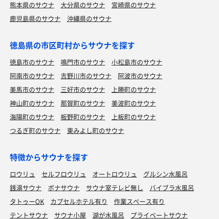
熊本県のサウナ
大分県のサウナ
宮崎県のサウナ
鹿児島県のサウナ
沖縄県のサウナ
徳島県の市区町村からサウナを探す
徳島市のサウナ
鳴門市のサウナ
小松島市のサウナ
阿南市のサウナ
吉野川市のサウナ
阿波市のサウナ
美馬市のサウナ
三好市のサウナ
上勝町のサウナ
神山町のサウナ
那賀町のサウナ
美波町のサウナ
海陽町のサウナ
板野町のサウナ
上板町のサウナ
つるぎ町のサウナ
東みよし町のサウナ
特徴からサウナを探す
ロウリュ
セルフロウリュ
オートロウリュ
グルシン水風呂
銭湯サウナ
ボナサウナ
サウナ室テレビ無し
バイブラ水風呂
タトゥーOK
カプセルホテル有り
作業スペース有り
テントサウナ
サウナ小屋
湖が水風呂
プライベートサウナ