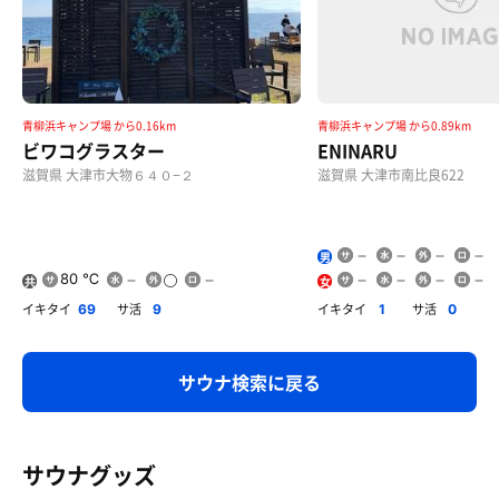
青柳浜キャンプ場 から0.16km
青柳浜キャンプ場 から0.89km
ビワコグラスター
ENINARU
滋賀県 大津市大物６４０−２
滋賀県 大津市南比良622
男
80 ℃
共
女
用
イキタイ
サ活
イキタイ
サ活
69
9
1
0
サウナ検索に戻る
サウナグッズ