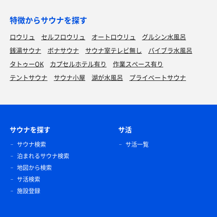
特徴からサウナを探す
ロウリュ
セルフロウリュ
オートロウリュ
グルシン水風呂
銭湯サウナ
ボナサウナ
サウナ室テレビ無し
バイブラ水風呂
タトゥーOK
カプセルホテル有り
作業スペース有り
テントサウナ
サウナ小屋
湖が水風呂
プライベートサウナ
サウナを探す
サ活
サウナ検索
サ活一覧
泊まれるサウナ検索
地図から検索
サ活検索
施設登録