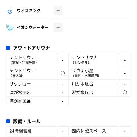
ウィスキング
イオンウォーター
アウトドアサウナ
テントサウナ
テントサウナ
-
-
（常設・定期設置）
（レンタル）
テントサウナ
サウナ小屋
○
-
（持込OK）
（屋外・水着着用）
サウナカー
-
川が水風呂
-
滝が水風呂
-
湖が水風呂
○
海が水風呂
-
設備・ルール
24時間営業
-
館内休憩スペース
-