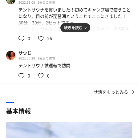
2022.11.05
1回目の訪問
テントサウナを買いました！初めてキャンプ場で使うこと
テントサウナはmobiba製ですが
になり、目の前が琵琶湖ということでここにきました！
今日も絶好調！120℃振り切りアチアチ！
30分、30分、2セットですw
初日はヴィヒタ漬け込みロウリュ&ウィスキング
続きを読む
まず、とてつもなく風が強くてゆっくり入れず、下が砂だ
ロウリュするとヴィヒタの香りがこれでもかというほど充
ったのもありテントが飛ばされてしまいました。琵琶湖も
満
0
26
綺麗とは言えず、とても浅かったです！
一緒に来ていた後輩はヨダレがダクダクに🤣
あと、僕のやり方が悪いのか、室温が全然上がりませんで
ウィスキングも頭から足の先までしっかり叩き素晴らしい
サウじ
した。。どなたかテントサウナ詳しい方教えて頂きたいで
発汗
2021.06.20
1回目の訪問
す🤲
汗ダクダクになったら琵琶湖にダイブ
テントサウナ試運転で訪問
※10月30日にいったものです
0
0
水温は18℃と適温！水質も抜群！時間を忘れてしまうほど
のまろやかさ！！
琵琶湖にぷかぷか浮かび
サ活をもっとみる
ゆっくり雲が流れる秋空を眺め
琵琶湖の音を聞きながらの水風呂
贅沢すぎます！！
基本情報
琵琶湖から上がりインフィニティチェアにて外気浴🍃
波の音、鳥の囀りそして目の前には一面の琵琶湖
もう溜まりません