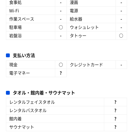
食事処
-
漫画
-
Wi-Fi
-
電源
-
作業スペース
-
給水器
-
駐車場
○
ウォシュレット
-
岩盤浴
-
タトゥー
○
支払い方法
現金
○
クレジットカード
-
電子マネー
?
タオル・館内着・サウナマット
レンタルフェイスタオル
?
レンタルバスタオル
?
館内着
?
サウナマット
?