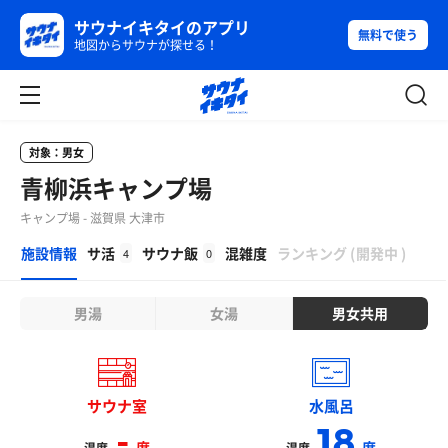
サウナイキタイのアプリ
無料で使う
地図からサウナが探せる！
対象：男女
青柳浜キャンプ場
キャンプ場 - 滋賀県 大津市
β
施設情報
サ活
サウナ飯
混雑度
ランキング
(
開発中
)
4
0
男湯
女湯
男女共用
サウナ室
水風呂
-
18
度
度