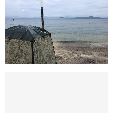
ととのわないわけがない😆
計4セット
4セット後は波打ち際で熟睡してました🤣
サウナ後は焚き火を囲みビールを飲みながらステーキ焼い
たりクラムチャウダー作ったりとキャンプを楽しませてい
ただきました！
琵琶湖の夜の星空も絶景でした！
2日目には田辺温熱さんからいただいた天然檜のアロマオ
イルロウリュ🤤
ロウリュすると檜に囲まれているのではないかと思うくら
い素晴らしい香りが充満
今回も後輩はヨダレがダクダクでした笑笑
仕事が憂鬱になるくらいの贅沢な2日間
最高のサウニングとなりました😌
1
歩いた距離
km