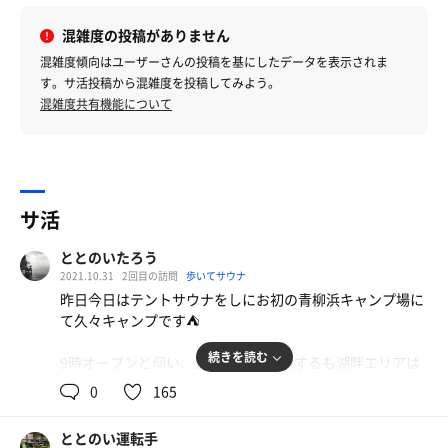
混雑度の投稿がありません
混雑度傾向はユーザーさんの投稿を基にしたデータを表示されま
す。サ活投稿から混雑度を投稿してみよう。
混雑度共有機能について
サ活
ととのいたろう
2021.10.31
2回目の訪問
歩いてサウナ
昨日今日はテントサウナをしにお初の青柳浜キャンプ場に
て久々キャンプです⛺️
続きを読む
9時オープンと伺い、10時ごろに到着するも湖畔エリアは
残り2つ、、、ギリギリでした😅
0
165
チェックアウトは翌日の16時
ゆっくりできる〜と思いましたがサウナ、琵琶湖にすぐに
ととのい運転手
でも入りたかったので