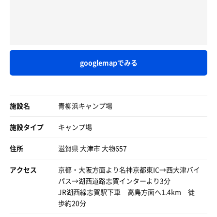
googlemapでみる
施設名
青柳浜キャンプ場
施設タイプ
キャンプ場
住所
滋賀県 大津市 大物657
アクセス
京都・大阪方面より名神京都東IC→西大津バイ
パス→湖西道路志賀インターより3分
JR湖西線志賀駅下車 高島方面へ1.4km 徒
歩約20分