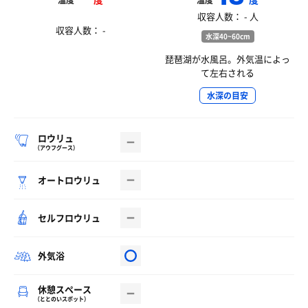
温度
温度
収容人数： - 人
収容人数： -
水深40~60cm
琵琶湖が水風呂。外気温によっ
て左右される
水深の目安
ロウリュ
（アウフグース）
オートロウリュ
セルフロウリュ
外気浴
休憩スペース
（ととのいスポット）