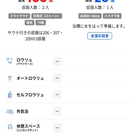
温度
温度
収容人数： 2 人
収容人数： 1 人
ドライサウナ
対流式（ストーン）
水深40~60cm
バイブラ有
電気
TV無
浴槽に水をはって準備します。
サウナ付きの部屋は206・207・
水深の目安
209の3部屋
ロウリュ
（アウフグース）
オートロウリュ
セルフロウリュ
外気浴
休憩スペース
（ととのいスポット）