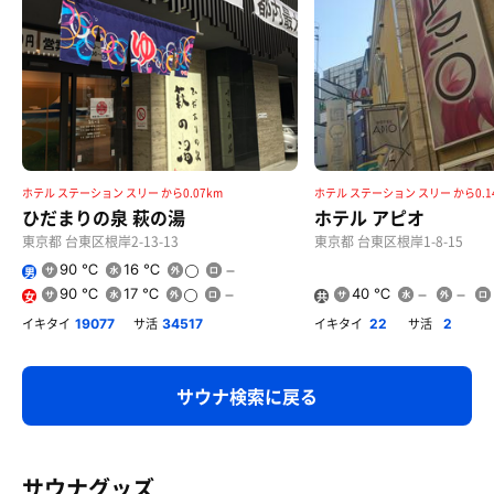
ホテル ステーション スリー から0.07km
ホテル ステーション スリー から0.1
ひだまりの泉 萩の湯
ホテル アピオ
東京都 台東区根岸2-13-13
東京都 台東区根岸1-8-15
90 ℃
16 ℃
男
90 ℃
17 ℃
40 ℃
女
共
用
イキタイ
サ活
イキタイ
サ活
19077
34517
22
2
サウナ検索に戻る
サウナグッズ