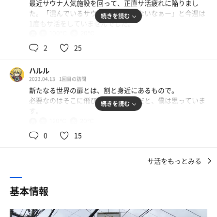
最近サウナ人気施設を回って、正直サ活疲れに陥りまし
夕方に着き、部屋をチェック
た。「混んでいるサウナは行きたくないなぁー」と今週は
続きを読む
画面の表示が見づらくて、うっかり206を見落として207
1度もサ活をしていませんでした。
の和室をチョイス
100℃
20℃
共
先会計してからそれに気付き、変更をお願いしてみるもお
用
会員制のソロサウナを検索してみるも、金額や会員になる
ばちゃんにため息つかれたのでそのまま和室に笑
2
25
条件が厳しく現実的な選択ではありません。
結果的に広くて良かったですけど🤭
ハルル
それではと以前行ったラブホサ活を調べて見ると、地元鶯
部屋にinして、早速サウナスイッチON！
2023.04.13
1回目の訪問
谷のラブホにサウナがある施設を2件見つけました。
浴槽に水を張りながら、30分くらいで90℃近くまで上がっ
新たなる世界の扉とは、割と身近にあるもので。
たので、頭と体洗ってサ室にin
必要なのはそこに飛び込む「勇気」だと、僕は思っていま
続きを読む
ただネット予約ができないので、直接行ってみるしかあり
す。
ません。
1セット目は6分くらいで様子見
120℃
20℃
共
SLはできないけど、意外とカラカラしてなくていい感じだ
用
さてそんな、もう擦られまくったであろう新たなる世界に
1件目「ステーションスクエア」に行くも、唯一のサウナ
0
15
けど、やっぱり汗は出にくいかな
目をつけた僕は、最寄駅から乗り換えも込みで1時間半！
付き部屋102は使用中でした。
2セット目にしっかり112度まで上がって、じっくりと8〜
東京の鶯谷にやってきました！
「これはやばいなぁ」と内心焦りつつ、2件目「ホテルス
9分
サ活をもっとみる
テーション3」に行くと、なんとサウナ付きの部屋が2部屋
3セット目は6〜7分
何を隠そうここはラブホテル街としても有名なのは周知の
空いていました。どちらの部屋にするかしばらく迷い206
サ室はこんな感じで、詰めれば2人入れます
事実だと思いますが、僕が目をつけたのは「ラブホテルの
に入室しました。
基本情報
サ室にタイマー付いてないので、職場の同僚からもらった
サウナ」です。
ガチャのサウナ砂時計がここで大活躍✨(写真撮り忘れ)
①サウナは30分程で90度まで上がりました。後に100度以
サウナイキタイで少し調べ、ここ「ホテルステーションス
上まで上がるので、熱さは充分です。ただ扉を完全に締め