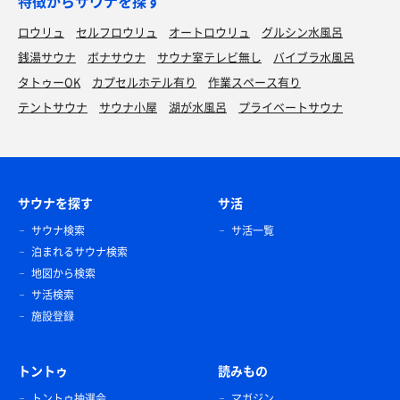
特徴からサウナを探す
ロウリュ
セルフロウリュ
オートロウリュ
グルシン水風呂
銭湯サウナ
ボナサウナ
サウナ室テレビ無し
バイブラ水風呂
タトゥーOK
カプセルホテル有り
作業スペース有り
テントサウナ
サウナ小屋
湖が水風呂
プライベートサウナ
サウナを探す
サ活
サウナ検索
サ活一覧
泊まれるサウナ検索
地図から検索
サ活検索
施設登録
トントゥ
読みもの
トントゥ抽選会
マガジン