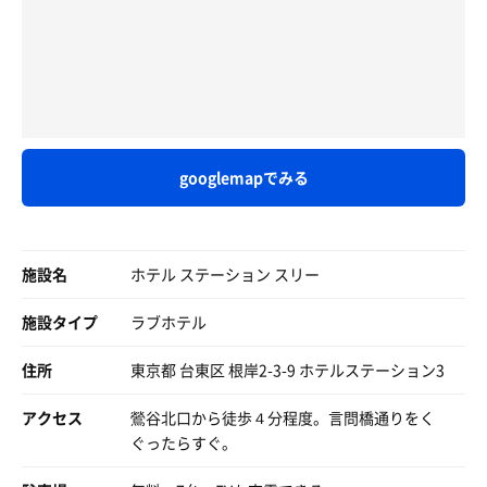
今年の夏はコレだな☀️
ぶっ飛ぶほどの快感……では、正直そうではないが、間違
帰り際に受付のおばちゃんに聞くと、サウナ室は206、
いなくこれはサウナトリップの類の「それ」だ。本能が心
207、209と3部屋あるそうです。
缶のイヨシコーラとは、またちょっと違う感じで美味しか
地よいと、気持ちいいと言っている。
ったよ😋
サ活に最近疲れたサウナーさんは、1度ラブホサ活を取り
3セットしっかり回して無事すっきりととのいました！
入れてはいかがでしょうか？
サ飯は地元に戻ってから、久しぶりに来たお店で偶然サー
1
ロインステーキのフェアやってたから、迷わず飛びつい
歩いた距離
km
美人なお姉さんを呼ぼうか正直迷いましたが……今回はや
た！
めておきます😇
googlemapでみる
東京帰りに小松湯行こうか迷ったけど、夜中から雨降りそ
うだったし思いのほかラブホサウナでガンギマリしてたの
で、帰ったら爆睡して投稿が翌日となりました😇
施設名
ホテル ステーション スリー
さてと
今度はどこの『変わりサウナ』を攻めようかしら🤭
施設タイプ
ラブホテル
住所
東京都 台東区 根岸2-3-9 ホテルステーション3
アクセス
鶯谷北口から徒歩４分程度。言問橋通りをく
ぐったらすぐ。