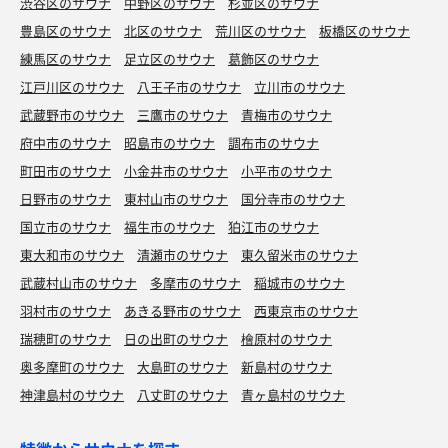
渋谷区のサウナ
中野区のサウナ
杉並区のサウナ
豊島区のサウナ
北区のサウナ
荒川区のサウナ
板橋区のサウナ
練馬区のサウナ
足立区のサウナ
葛飾区のサウナ
江戸川区のサウナ
八王子市のサウナ
立川市のサウナ
武蔵野市のサウナ
三鷹市のサウナ
青梅市のサウナ
府中市のサウナ
昭島市のサウナ
調布市のサウナ
町田市のサウナ
小金井市のサウナ
小平市のサウナ
日野市のサウナ
東村山市のサウナ
国分寺市のサウナ
国立市のサウナ
福生市のサウナ
狛江市のサウナ
東大和市のサウナ
清瀬市のサウナ
東久留米市のサウナ
武蔵村山市のサウナ
多摩市のサウナ
稲城市のサウナ
羽村市のサウナ
あきる野市のサウナ
西東京市のサウナ
瑞穂町のサウナ
日の出町のサウナ
檜原村のサウナ
奥多摩町のサウナ
大島町のサウナ
新島村のサウナ
神津島村のサウナ
八丈町のサウナ
青ヶ島村のサウナ