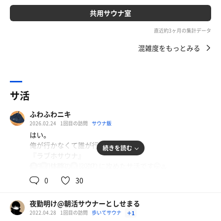
共用サウナ室
直近約3ヶ月の集計データ
混雑度をもっとみる
サ活
ふわふわニキ
2026.02.24
1回目の訪問
サウナ飯
はい。
俺が行かなくて誰が行く？という
続きを読む
『ラブホサウナ』
人生初体験の久しぶりに攻めたサ活です🤭♨️
112℃
20℃
共
用
こんな投稿は福島のバイパスサウナ以来かな？
0
30
あそこはまた別の意味で攻めてるんだけどね笑
夜勤明け@朝活サウナーとしせまる
オシャレな温浴施設は皆様が行ってください😌
2022.04.28
1回目の訪問
歩いてサウナ
＋1