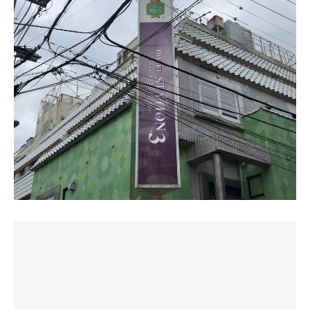
水風呂は水道水なので、今の時期は気持ち良いけど夏場は
リー」さんを選びました！
切ると、次第に呼吸が苦しくなります。ですので一旦サ室
厳しそうね😅
を出て、水分補給と呼吸を整えて再びサ室に戻るようにし
今回お邪魔したのは209号室、清掃明けを待って中に入る
ました。
休憩はベッドでも、ソファでも、なんなら和室の床でゴロ
とすでにサウナのスイッチが入っておりアチアチ！……も
リンチョできるから、洋室よりのんびりできるかも
しかして気を利かせてくれた？ありがとうございます……
②水風呂は湯船に水を張って入ります。水は充分冷たいの
で、気持ちが良いです。ジャグジーやライトがつけられ
4セット目までしようと思ったんだけど、いい感じにとと
身を清めてさっそくライドオン！
て、自分流にアレンジして楽しめます。
のって寝落ちしちゃったので3セットでフィニッシュ
サウナは昔ながらのカラカラ弩ストロング！息苦しさがあ
りますがもうそれすら心地よいファクターにしかならな
③外気浴はありませんので、部屋のベッドにダイブしまし
駐車場も付いてるし、バイクでサービスタイムに来ればも
い。
た。そのまま眠りに落ちそうになるので、気をつけましょ
っとゆっくりできそうね！
汗も噴き出る噴き出る！スマホで好きなゲームのBGMを流
う。
せばもう優勝間違いなし！
それはそうと、昼間は浅草観光
午前中にチェックインすると、そこから8時間利用ができ
桜を見ると心が和むねぇ☺️
12分ほどで外へ。浴槽にはった水に汗も流さずドボン！！
ます。値段は4200と破格です。
お目当てはイヨシコーラの店舗🥤
トリップアドバイザーに載ってるのか、お客さんはほぼ外
……今この時間は僕がルールだ。最高に心地よい。
「トトノウ」には正直工夫がいりますが、誰からも邪魔さ
国人
れずにソロサウナを長時間堪能することができるのは贅沢
山椒をカリカリしたJAPAN Editionと
そういうのも加味して、「貸し切り」の良さですね！
です。
カカオの風味が斬新なカカオコーラと
スパイシーホットティーをシェア
持ち込んだポカリを傾けてベッドにダイブすると、まもな
サウナはフィンランド製メントスで本格的です。
シロップを炭酸水で割って飲む感じ
く次回がふわふわしてくる。