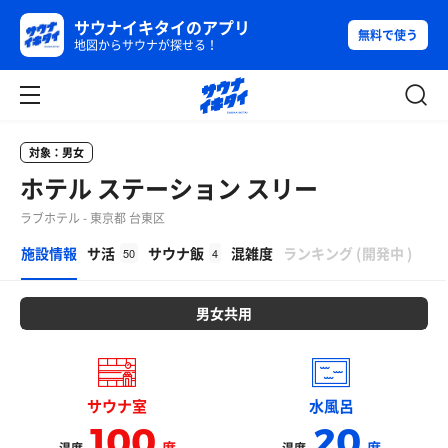
サウナイキタイのアプリ
無料で使う
地図からサウナが探せる！
対象：男女
ホテル ステーション スリー
ラブホテル - 東京都 台東区
β
施設情報
サ活
サウナ飯
混雑度
ランキング
(
開発中
)
50
4
男女共用
サウナ室
水風呂
100
20
度
度