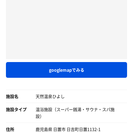
開いているのでほぼ外気浴です笑
なんと町内の方は220円！
町外の方でも330円！
とにかくお得です🉐
ぜひ一度来てみてねー♪
googlemapでみる
施設名
天然温泉ひよし
施設タイプ
温浴施設（スーパー銭湯・サウナ・スパ施
設）
住所
鹿児島県 日置市 日吉町日置1132-1