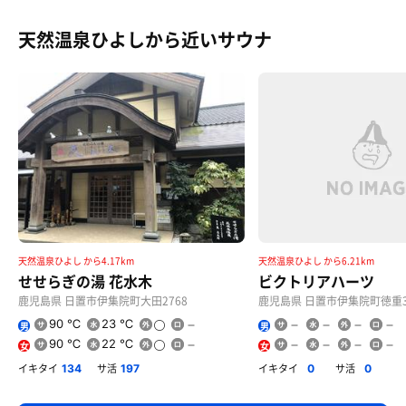
天然温泉ひよしから近いサウナ
天然温泉ひよし から4.17km
天然温泉ひよし から6.21km
せせらぎの湯 花水木
ビクトリアハーツ
鹿児島県 日置市伊集院町大田2768
鹿児島県 日置市伊集院町徳重34
90 ℃
23 ℃
男
男
90 ℃
22 ℃
女
女
イキタイ
サ活
イキタイ
サ活
134
197
0
0