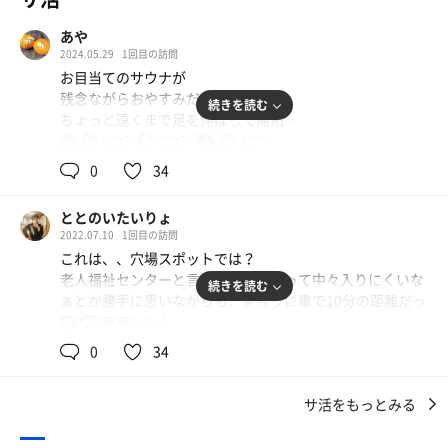
あや
2024.05.29
1回目の訪問
お目当てのサウナが
残念ながらおやすみだったので
続きを読む
ちょっと遠くまで足を伸ばして開拓✨
82℃
22℃
22℃
男
女
お隣の福祉センターさんにも
0
34
訪れるのは実は20年ぶり
学生の頃実習でお世話になりました
ととのいたいりょ
2022.07.10
1回目の訪問
まずはお湯が本当に素晴らしい！
これは、、穴場スポットでは？
もう完全に化粧水です✨
老人福祉センターと言う名前だけあって中々入りにくいな
源泉39℃、摩擦レスの湯でした♨️
続きを読む
ぁとか勝手に思いながらも、🥋帰りに車で10分の距離だっ
たのできました！
82℃
男
サウナは82℃
水風呂なしでかけ水、シャワーのみ、外気浴はなしという
小さめのストーンサウナでしたが
0
34
条件を受け入れれば、220円という安さでサクッとサウナ
足元までしっかり温度が下がることがなく
に入れてとても良かったです🧖‍♂️
芯から温まりました。
サ活をもっとみる
地元の方の年齢層もかなり高めなのかサウナは誰も入らな
かったため快適でした😊
6人ほどご来客でしたが
予想より良かったです！また来ます！