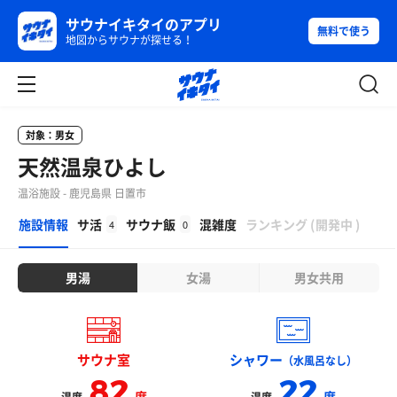
サウナイキタイのアプリ
無料で使う
地図からサウナが探せる！
対象：男女
天然温泉ひよし
温浴施設 - 鹿児島県 日置市
β
施設情報
サ活
サウナ飯
混雑度
ランキング
(
開発中
)
4
0
男湯
女湯
男女共用
サウナ室
シャワー
（水風呂なし）
82
22
度
度