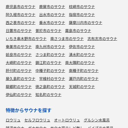
鹿児島市のサウナ
鹿屋市のサウナ
枕崎市のサウナ
阿久根市のサウナ
出水市のサウナ
指宿市のサウナ
西之表市のサウナ
垂水市のサウナ
薩摩川内市のサウナ
日置市のサウナ
曽於市のサウナ
霧島市のサウナ
いちき串木野市のサウナ
南さつま市のサウナ
志布志市のサウナ
奄美市のサウナ
南九州市のサウナ
伊佐市のサウナ
姶良市のサウナ
さつま町のサウナ
湧水町のサウナ
大崎町のサウナ
錦江町のサウナ
南大隅町のサウナ
肝付町のサウナ
中種子町のサウナ
南種子町のサウナ
屋久島町のサウナ
宇検村のサウナ
瀬戸内町のサウナ
龍郷町のサウナ
徳之島町のサウナ
天城町のサウナ
伊仙町のサウナ
知名町のサウナ
特徴からサウナを探す
ロウリュ
セルフロウリュ
オートロウリュ
グルシン水風呂
銭湯サウナ
ボナサウナ
サウナ室テレビ無し
バイブラ水風呂