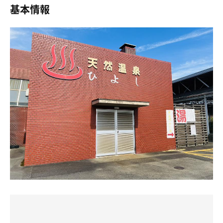
サウナは貸し切り状態。
基本情報
セルフアウフグース
#サウナ
しちゃいました。
6人ほど入れそうなスペース、温度計、12分計あり。TVな
し。
雛壇は2段🪜6人くらい
とても綺麗で、あまり利用者はいない？
清掃がとても行き届いていて
8分×3セット
気持ちよかったです✨
#水風呂
サウナマットもあるし
なし、かけ水もしくはシャワーを利用
荷物置きもあります。
#休憩スペース
窓が開いているところか脱衣所
水風呂はないですが
冷水機あり、ドライヤー無料
町水道のかけ水を
じゃんじゃんかけることができて
さっぱりしました。
ととのうために
電気風呂横のちょっとした
スペースにお風呂椅子運んで座りました。
端っこの洗い場のシャワーを
水にしてジャージャーかけながら休憩。
至るところの斜めの窓がたくさん