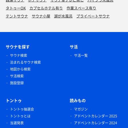
タトゥーOK
カプセルホテル有り
作業スペース有り
テントサウナ
サウナ小屋
湖が水風呂
プライベートサウナ
サウナを探す
サ活
サウナ検索
サ活一覧
泊まれるサウナ検索
地図から検索
サ活検索
施設登録
トントゥ
読みもの
トントゥ抽選会
マガジン
トントゥとは
アドベントカレンダー 2025
当選発表
アドベントカレンダー 2024