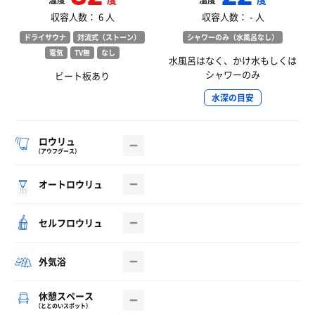
温度
温度
収容人数： 6 人
収容人数： - 人
ドライサウナ
対流式（ストーン）
シャワーのみ（水風呂なし）
電気
TV無
なし
水風呂はなく、かけ水もしくは
シャワーのみ
ビート板あり
水深の目安
ロウリュ
（アウフグース）
オートロウリュ
セルフロウリュ
外気浴
休憩スペース
（ととのいスポット）