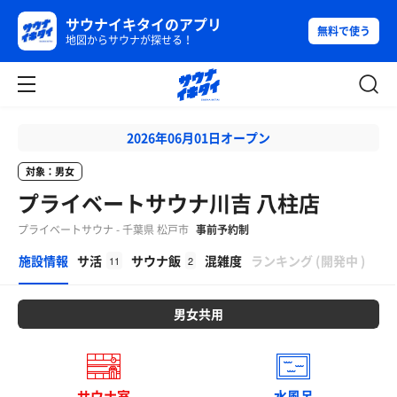
サウナイキタイのアプリ
無料で使う
地図からサウナが探せる！
2026年06月01日オープン
対象：男女
プライベートサウナ川吉 八柱店
プライベートサウナ - 千葉県 松戸市
事前予約制
β
施設情報
サ活
サウナ飯
混雑度
ランキング
(
開発中
)
11
2
男女共用
サウナ室
水風呂