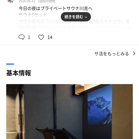
2026.06.11
1回目の訪問
水風呂も冷たくて最高🫧
ドリンクも冷蔵庫に入っていてQRコードから読み込み支
今日の夜はプライベートサウナ川吉へ
整った〜〜✨✨
払い。予約したときと同じようにカード決済できて楽ち
サウナ5セット
整いスペースで流れてる川の音を大きめに設定して、部屋
続きを読む
ん。
サウナ室内はコンパクトで2人が限界程度の大きさで、温
を暗くしてみた
バスタオル、フェイスタオルも１枚ずつついてきて、アメ
度は95度くらい。カラカラ系のサウナ。セルフロウリュは
94℃
13℃
共
目を閉じると……川辺で整ってる感じ
ニティも充実。
用
アロマが5種類置いてあって、1セットごとに違う香りに入
1
14
ヘアオイルやヘアミルクはN.のが置いてある。歯ブラシも
れ替えて全部のアロマを体験できた。ロウリュするとサウ
洗い場が入室した時は確かに若干排水管の臭いがしたけ
ある。
ナ室が狭いから一気に熱が降りてきて、2杯目かけたらも
ど、水を流したら全くしなくなった🚿
手書きのメッセージカードもあり嬉しい。
サ活をもっとみる
う堀田湯のヤカン爆発に負けない熱さ。ｱﾂｱﾂ
サウナ室も少し外の音が聞こえた時もあったけど、基本は
水風呂はチラーが効いた水風呂でキンキンに冷えている。
無音（時間によりそう）だった。
値段も安いので上本郷店みたいに予約が取りにくくなるの
温度計はなかったけれどあれは多分13〜14度くらい。気持
むしろ外と換気口がつながってて安全対策バッチリな感じ
基本情報
だろうな・・・
ち良すぎた
秘密にしておきたいけどおすすめすぎる個室サウナです。
休憩はプロジェクターで川の映像と音楽と共に整えて、温
オープンしたてだったみたいで、ドリンク一本無料、
度管理が完璧でめちゃくちゃいい。
ウッドディフューザーのプレゼントがあった🌲
今日はお祝いなのでプライベートサウナで奮発しました。
手書きのお手紙があって嬉しかったな
めでたい
また来たいと思えるサウナでした
近しいまたいいことあったら来よう
ナイス湯♨️👍
プライベートサウナ川吉ナイス湯♨️👍