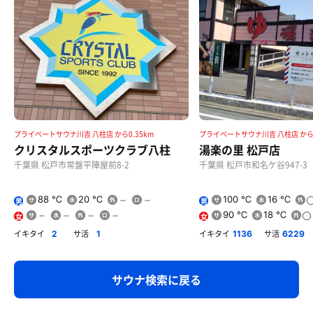
プライベートサウナ川吉 八柱店 から0.35km
プライベートサウナ川吉 八柱店 から1
クリスタルスポーツクラブ八柱
湯楽の里 松戸店
千葉県 松戸市常盤平陣屋前8-2
千葉県 松戸市和名ケ谷947-3
88 ℃
20 ℃
100 ℃
16 ℃
男
男
90 ℃
18 ℃
女
女
イキタイ
サ活
イキタイ
サ活
2
1
1136
6229
サウナ検索に戻る