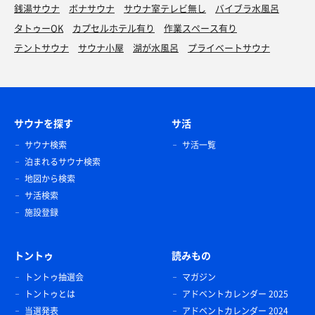
銭湯サウナ
ボナサウナ
サウナ室テレビ無し
バイブラ水風呂
タトゥーOK
カプセルホテル有り
作業スペース有り
テントサウナ
サウナ小屋
湖が水風呂
プライベートサウナ
サウナを探す
サ活
サウナ検索
サ活一覧
泊まれるサウナ検索
地図から検索
サ活検索
施設登録
トントゥ
読みもの
トントゥ抽選会
マガジン
トントゥとは
アドベントカレンダー 2025
当選発表
アドベントカレンダー 2024