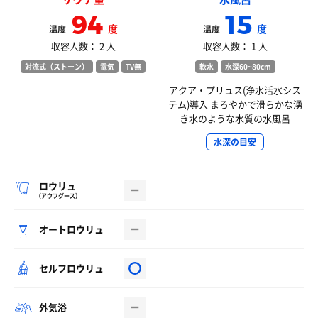
94
15
度
度
温度
温度
収容人数： 2 人
収容人数： 1 人
対流式（ストーン）
電気
TV無
軟水
水深60~80cm
アクア・プリュス(浄水活水シス
テム)導入 まろやかで滑らかな湧
き水のような水質の水風呂
水深の目安
ロウリュ
（アウフグース）
オートロウリュ
セルフロウリュ
外気浴