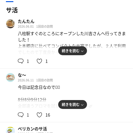
サ活
たんたん
2026.06.01
1回目の訪問
八柱駅すぐのところにオープンした川吉さんへ行ってきま
した！
上本郷店に比べてコンパクトなサ室でしたが、２人で利用
続きを読む
でしたので丁度良かったです。
上本郷店と同じストーブが入っていて狭い分温度も上がり
1
1
やすいし、水風呂も蛇口からキンキンに冷えた水が出てい
てつめたい！！
な〜
３セットしましたがすぐ整いました。
2026.06.11
1回目の訪問
今日は記念日なので🧖‍♀️
友人と利用しましたが、更衣室やトイレが室内に２つ用意
されているのもとてもいい。
8分8分9分12分
男女で来た時にも嬉しいポイント。
続きを読む
全部違うアロマを試した。良い香り…🌿
都内のプライベートサウナは共有部にトイレがあったりす
るので濡れたまま廊下にでたり・・・
1
16
サ室は定員2名、狭いのでロウリュするとすぐに熱くな
川吉さんはそんな必要がなくて時間いっぱいプライベート
る。
な空間が楽しめる！最高です。
ペリカンのサ活
これが本当に最高(>_<)