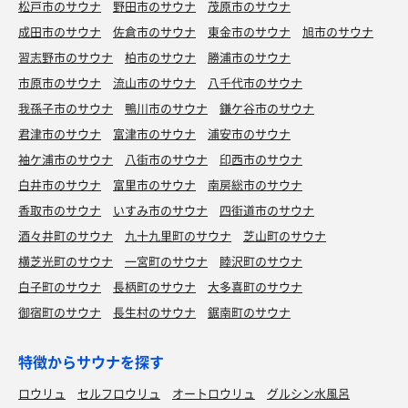
松戸市のサウナ
野田市のサウナ
茂原市のサウナ
成田市のサウナ
佐倉市のサウナ
東金市のサウナ
旭市のサウナ
習志野市のサウナ
柏市のサウナ
勝浦市のサウナ
市原市のサウナ
流山市のサウナ
八千代市のサウナ
我孫子市のサウナ
鴨川市のサウナ
鎌ケ谷市のサウナ
君津市のサウナ
富津市のサウナ
浦安市のサウナ
袖ケ浦市のサウナ
八街市のサウナ
印西市のサウナ
白井市のサウナ
富里市のサウナ
南房総市のサウナ
香取市のサウナ
いすみ市のサウナ
四街道市のサウナ
酒々井町のサウナ
九十九里町のサウナ
芝山町のサウナ
横芝光町のサウナ
一宮町のサウナ
睦沢町のサウナ
白子町のサウナ
長柄町のサウナ
大多喜町のサウナ
御宿町のサウナ
長生村のサウナ
鋸南町のサウナ
特徴からサウナを探す
ロウリュ
セルフロウリュ
オートロウリュ
グルシン水風呂