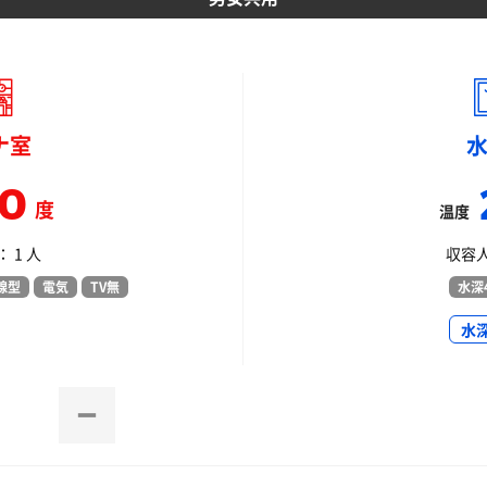
ナ室
10
度
温度
 1 人
収容人
線型
電気
TV無
水深4
水