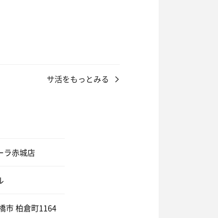
て、チェックイン😆
サ活をもっとみる
ーラ赤城店
ル
橋市 柏倉町1164