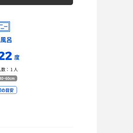
水風呂
22
度
数： 1 人
0~60cm
深の目安