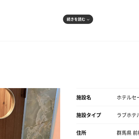
ベッドで最高なととのい。
は辞められない…
達を生暖かい眼で見送りながら、狭い駐車スペースに車を止め
続きを読む
電源を入れます。
せ！
で120℃弱まで上がる。
ヒップホップまでイケるよ
る。
ラスだ🤣
施設名
ホテルセ
施設タイプ
ラブホテ
住所
群馬県 前