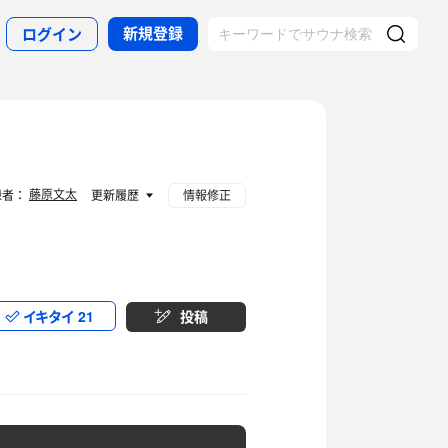
新規登録
ログイン
藤原文太
録者：
更新履歴
情報修正
イキタイ
21
投稿