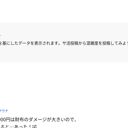
ん
を基にしたデータを表示されます。サ活投稿から混雑度を投稿してみよ
サウナ
,000円は財布のダメージが大きいので、
ると…あった！🤣