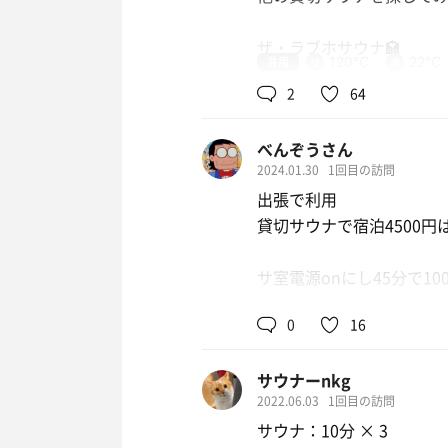
ザ・ラブホサウナ🏩
共用
120℃
22℃
2
64
いくら、
べんぞうさん
サウナ室の温度が高くて
2024.01.30
1回目の訪問
水風呂がキンキンでも…
出張で利用
施設が綺麗であっても…
貸切サウナで宿泊4500円
他の利用者がマナーが悪
サ室電源onにし45分で1
一人で、静かに、のんび
0
16
そして2セット目には驚異の
これには驚いた
そんな私が行き着いたのが
サウナーnkg
良い意味で狂ってます笑
2022.06.03
1回目の訪問
サウナ：10分 × 3
外気温も低い為か水風呂も
サウナ付きの部屋は限ら