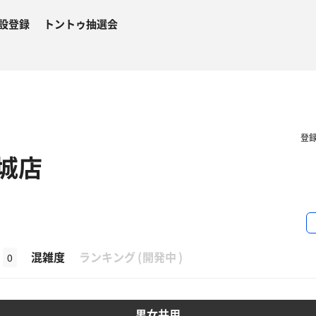
設登録
トントゥ抽選会
登
城店
β
混雑度
ランキング
(
開発中
)
0
男女共用