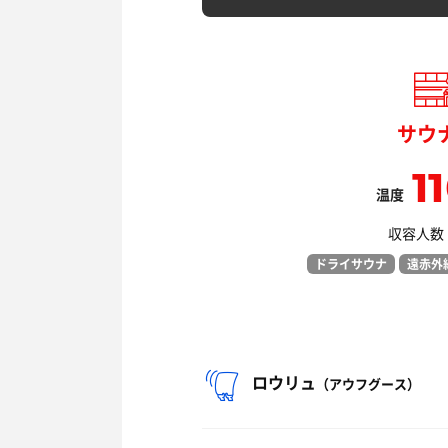
サウ
1
温度
収容人数：
ドライサウナ
遠赤外
ロウリュ
（アウフグース）