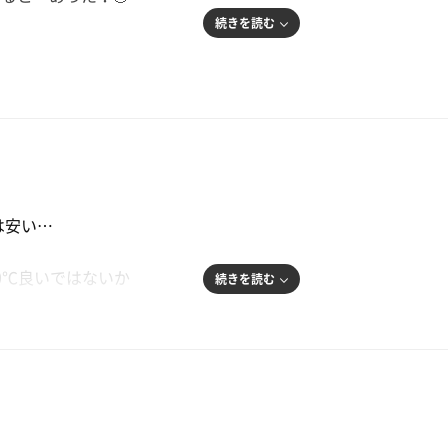
続きを読む
も…
は安い…
いと全てが水泡となります。
00℃良いではないか
続きを読む
りとサウナを楽しみたい！
123℃
、ラブホサウナ🏩
おそらく10度ほど！
れるのですが、運良く空いており。