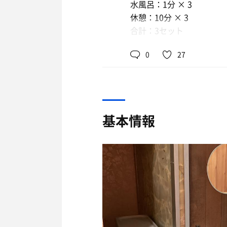
水風呂：1分 × 3
iPhoneでBGM流して
休憩：10分 × 3
これだからラブホサウナ
続々と入店する、カップル
合計：3セット
あまみ抜群🙏
部屋に入ったらサウナの
0
27
206号室にin。
煩悩を捨てて涅槃を目指
30分で90℃、さらに30分
BGMも鳥のさえずりから
温度計壊れてないか？
扉を開けて室温を確認す
基本情報
しっかり熱い🥵
この熱さ…静岡のしきじク
いざ入室。
一人でも充分狭い🤣
でも熱い🥵