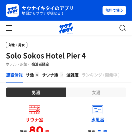
サウナイキタイのアプリ
無料で使う
地図からサウナが探せる！
対象：男女
Solo Sokos Hotel Pier 4
ホテル・旅館 -
宿泊者限定
β
施設情報
サ活
サウナ飯
混雑度
ランキング
(
開発中
)
0
0
男湯
女湯
サウナ室
水風呂
80
-
度
度