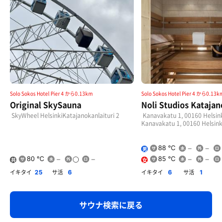
Solo Sokos Hotel Pier 4 から0.13km
Solo Sokos Hotel Pier 4 から0.13k
Original SkySauna
Noli Studios Kataja
SkyWheel HelsinkiKatajanokanlaituri 2
Kanavakatu 1, 00160 Hel
Kanavakatu 1, 00160 Hel
88 ℃
男
80 ℃
85 ℃
共
女
用
イキタイ
サ活
イキタイ
サ活
25
6
6
1
サウナ検索に戻る