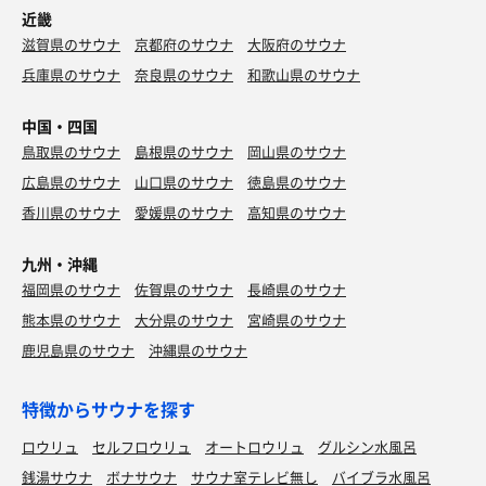
近畿
滋賀県のサウナ
京都府のサウナ
大阪府のサウナ
兵庫県のサウナ
奈良県のサウナ
和歌山県のサウナ
中国・四国
鳥取県のサウナ
島根県のサウナ
岡山県のサウナ
広島県のサウナ
山口県のサウナ
徳島県のサウナ
香川県のサウナ
愛媛県のサウナ
高知県のサウナ
九州・沖縄
福岡県のサウナ
佐賀県のサウナ
長崎県のサウナ
熊本県のサウナ
大分県のサウナ
宮崎県のサウナ
鹿児島県のサウナ
沖縄県のサウナ
特徴からサウナを探す
ロウリュ
セルフロウリュ
オートロウリュ
グルシン水風呂
銭湯サウナ
ボナサウナ
サウナ室テレビ無し
バイブラ水風呂