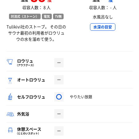
温度
温度
収容人数： 8 人
収容人数： - 人
水風呂なし
対流式（ストーン）
電気
TV無
Tulikivi社のストーブ。 その日の
水深の目安
サウナ最初の利用者がロウリュ
ウの水を溜めて使う。
ロウリュ
（アウフグース）
オートロウリュ
セルフロウリュ
やりたい放題
外気浴
休憩スペース
（ととのいスポット）