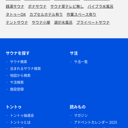
銭湯サウナ
ボナサウナ
サウナ室テレビ無し
バイブラ水風呂
タトゥーOK
カプセルホテル有り
作業スペース有り
テントサウナ
サウナ小屋
湖が水風呂
プライベートサウナ
サウナを探す
サ活
サウナ検索
サ活一覧
泊まれるサウナ検索
地図から検索
サ活検索
施設登録
トントゥ
読みもの
トントゥ抽選会
マガジン
トントゥとは
アドベントカレンダー 2025