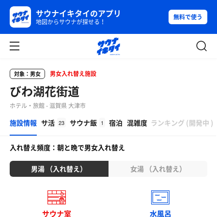
サウナイキタイのアプリ
無料で使う
地図からサウナが探せる！
男女入れ替え施設
対象：男女
びわ湖花街道
ホテル・旅館 - 滋賀県 大津市
β
施設情報
サ活
サウナ飯
宿泊
混雑度
ランキング
(
開発中
)
23
1
入れ替え頻度：朝と晩で男女入れ替え
男湯 （入れ替え）
女湯 （入れ替え）
サウナ室
水風呂