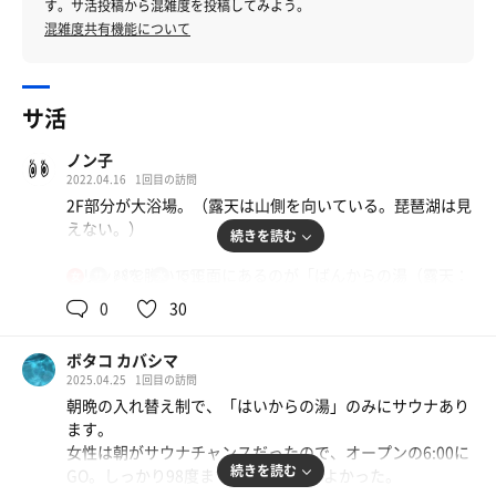
す。サ活投稿から混雑度を投稿してみよう。
混雑度共有機能について
サ活
ノン子
2022.04.16
1回目の訪問
2F部分が大浴場。（露天は山側を向いている。琵琶湖は見
えない。）
続きを読む
スリッパを脱いで正面にあるのが「ばんからの湯（露天：
88℃
15℃
女
ひだまりの湯）」
0
30
右側の廊下の奥を進んでいくのが「はいからの湯（露天：
こもれびの湯）」
ボタコ カバシマ
2025.04.25
1回目の訪問
サウナ・水風呂・外気浴への動線、広さ、水風呂の冷え具
朝晩の入れ替え制で、「はいからの湯」のみにサウナあり
合が良いのは「ばんからの湯」。外気浴、休めるところが
ます。
ないのだけど、無理やり休んでみたのが「ばんからの湯」
女性は朝がサウナチャンスだったので、オープンの6:00に
手前の岩、タオル敷いたら横寝転んで。「はいからの湯」
続きを読む
GO。しっかり98度まで熱くなっててよかった。
はガラスの奥に平たい石があるのでそこにタオル敷いて座