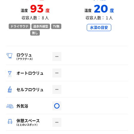
93
20
度
度
温度
温度
収容人数： 8 人
収容人数： 1 人
ドライサウナ
遠赤外線型
TV無
水深の目安
無し
ロウリュ
（アウフグース）
オートロウリュ
セルフロウリュ
外気浴
休憩スペース
（ととのいスポット）