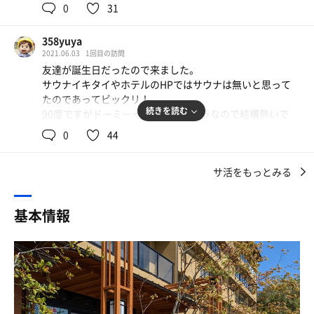
ただ、水風呂ではなく、ぬるいかけ湯スペース。
りました。
0
31
なんとなく入るのがためらわれたため、キンキンの水シャ
ワーを。ととのい椅子はないけれど、ケア椅子を使わせて
サウナはカラッカラの80度台。
358yuya
いただき休息。
仕上がりは今ひとつでしたがほっこりできました。
2021.06.03
1回目の訪問
8分〜10分✖️3
友達が誕生日だったので来ました。
サウナ目的ではどうかな？と思うけれど、「サウナはな
（ここは食事は美味しいと思う。あとお湯の温度41度以上
サウナイキタイやホテルのHPではサウナは無いと思って
い」と思ってたので、ちょっと得した気分です。メインの
にして欲しい…どちらもぬるめでした）
たのであってビックリ！
温泉はお肌ツルツルになって良きです♡
続きを読む
90度ですがドーミーイン系のカラカラなので結構熱いで
す。二段で詰めて8人、余裕もって5人座れる感じ。
0
44
残念なのは無いよりは良いのですが水風呂が常温なのでこ
の時期は21度ぐらいかと、、冬は冷たいかもです。
サ活をもっとみる
男女入替なので明日の朝もう一つの方にもサウナあるのか
見てみようと思います。
基本情報