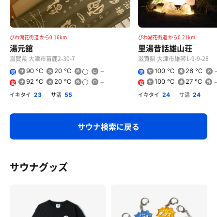
びわ湖花街道 から0.16km
びわ湖花街道 から0.21km
湯元舘
里湯昔話雄山荘
滋賀県 大津市苗鹿2-30-7
滋賀県 大津市雄琴1-9-9-28
90 ℃
20 ℃
100 ℃
26 ℃
男
男
92 ℃
20 ℃
100 ℃
27 ℃
女
女
イキタイ
サ活
イキタイ
サ活
23
55
24
24
サウナ検索に戻る
サウナグッズ