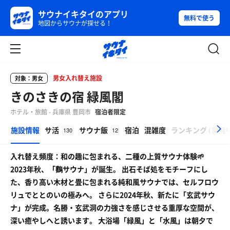
サウナイキタイのアプリ
無料で使う
地図からサウナが探せる！
男女入れ替え施設
対象：男女
きのさきの宿 緑風閣
ホテル・旅館 - 兵庫県 豊岡市
宿泊者限定
β
施設情報
サ活
サウナ飯
宿泊
混雑度
ランキング
(
開発
130
12
入れ替え頻度：和の趣に包まれる、二種の上質サウナ体験🌱
2023年秋、「鸛サウナ」が誕生。 出石そば処をモチーフにし
た、香り高い木材と畳に包まれる純和風サウナでは、セルフロウ
リュでととのいの極みへ。 さらに2024年秋、新たに「玄武サウ
ナ」が完成。名勝・玄武洞の力強さを感じさせる重厚な空間が、
深い癒やしへと誘います。 大浴場「緑風」と「水風」は朝夕で