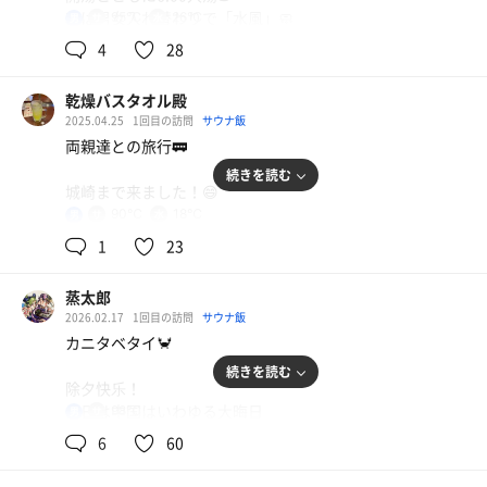
朝は男女入れ替わりで「水風」🧼
95℃
26℃
男
こちらには2024年11月誕生のサウナ「玄武サウナ」があ
4
28
ります。
乾燥バスタオル殿
「水風」は、内湯を乗り越えて行かないと、露天風呂・サ
2025.04.25
1回目の訪問
サウナ飯
ウナには行けない面白い構造😅
両親達との旅行🚃
しかし、こちらのサ室もなかなか✨
続きを読む
天井に近い温度計🌡️は85℃も、どうしてどうして
城崎まで来ました！😄
4人用というサイズ感がHARVIA製ストーブのパワーを最大
90℃
18℃
男
限に発揮させています🥵
城崎といったら外湯めぐりのようですね。
【黄金湯】のような体感温度でした😅
1
23
玄武岩を模した？壁材も効果的なんでしょうね。
一箇所だけ一の湯というところに行きましました。
蒸太郎
ただ、やはりこちらも問題は水風呂😢
2026.02.17
1回目の訪問
サウナ飯
洞窟風呂ということで、中々雰囲気のある感じで癒されま
サ室の扉は外扉・内扉の二段式ながら、何とその狭いスペ
カニタベタイ🦀
す。
ースに水風呂があります💧
続きを読む
しかも、そのスペースで水風呂の水を汲んで汗を流さない
除夕快乐！
この雰囲気で外気浴したらめっちゃ気持ちいいだろうなと
といけない。。。例えるなら、洗い場別の狭いユニットバ
今日は中国はいわゆる大晦日
98℃
男
思い出すのはサウナのことばかり笑😆
スです😞
ちょっと贅沢をしようと
6
60
かけた水が扉や荷物置きにかかり、汚れや痛みが進むこと
さて、宿に戻りまして、何とここの宿はサウナがあるんで
が懸念されます💦
ひさしぶりの家族旅行