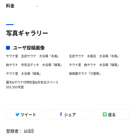
料金
-
写真ギャラリー
ユーザ投稿画像
サウナ室 玄武サウナ 大浴場『水風』
玄武サウナ 水風呂 大浴場『水風』
鸛サウナ 外気浴デッキ 大浴場『緑風』
サウナ室 鸛サウナ 大浴場『緑風』
サウナ室 大浴場『緑風』
緑風閣サウナ『沙雲那』
露天&サウナ付特別室&外気浴スペース
503.505号室
ツイート
シェア
送る
snb9
登録者：