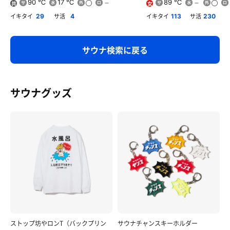
90 ℃
17 ℃
89 ℃
共
女
用
イキタイ
サ活
イキタイ
サ活
29
4
113
230
サウナ検索に戻る
サウナグッズ
ストップ坊やロンT（バックプリン
サウナチャンスキーホルダー