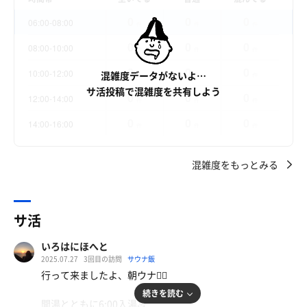
0
0
0
06:00-08:00
件
件
件
0
0
0
08:00-10:00
件
件
件
0
0
0
10:00-12:00
混雑度データがないよ…
件
件
件
サ活投稿で混雑度を共有しよう
0
0
0
12:00-14:00
件
件
件
0
0
0
14:00-16:00
件
件
件
混雑度をもっとみる
サ活
いろはにほへと
2025.07.27
3回目の訪問
サウナ飯
行って来ましたよ、朝ウナ🧖‍♀️
続きを読む
開湯とともに6:00入湯♨️