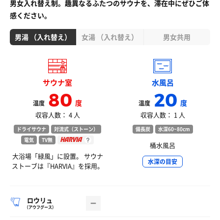
男女入れ替え制。趣異なるふたつのサウナを、滞在中にぜひご体
感ください。
男湯 （入れ替え）
女湯 （入れ替え）
男女共用
サウナ室
水風呂
80
20
度
度
温度
温度
収容人数： 4 人
収容人数： 1 人
ドライサウナ
対流式（ストーン）
備長炭
水深60~80cm
電気
TV無
桶水風呂
大浴場「緑風」に設置。 サウナ
水深の目安
ストーブは『HARVIA』を採用。
ロウリュ
（アウフグース）