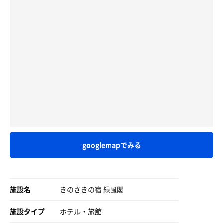
しっかり気持ちよくなりました☺️
珍しく長文になりましたが、ここのホテル🏨は部屋も綺麗
です、食事も美味しい。接客もちゃんとしてます✨
露天風呂は壺風呂3つ
・・・追記・・・
課題は水風呂だけですねぇ〜🤣
一つが水風呂で、あとは温泉と加水で
好きな温度に調整できます
寝る前に3セットしたんですが、サウナは頑張れば4人入れ
る大きさですが、正味でいうなら2人ですね。
自分好みのぬるめの不感温泉♨️に
水風呂は露天にあり、桶風呂で1人用です。水が不足すれ
サイコーです🫠
ば蛇口で自分で追加する感じです。
◾️ サウナ8分×2
また、露天には桶風呂が２つあり、温度も自分で調整出来
◾️ 不感湯 適当
ます。
御宿サウナを楽しめました🧖🏻
源泉と水の蛇口があり、好きな温度にできます。
ビジホサウナにはない
googlemapでみる
温泉旅館サウナ、レベル高かった🙌🏻
これがめちゃくちゃ気持ちいいです☺️
そしてお風呂のあとは、、、
太平の湯のぬる湯みたいな雰囲気です(微泡はないですが)
お楽しみの🦀三昧だ😋
施設名
きのさきの宿 緑風閣
風呂もサウナもサイコーです！
施設タイプ
ホテル・旅館
城崎に行かれる際には是非ともおすすめさせていただきま