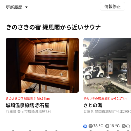
情報修正
更新履歴
きのさきの宿 緑風閣から近いサウナ
蟹1.5杯＆但馬牛付き会席プラン
あぁ幸せ😋
懐石コース
とても美味しそうです！
きのさきの宿 緑風閣 から0.14km
きのさきの宿 緑風閣 から0.17km
城崎温泉旅館 赤石屋
さとの湯
兵庫県 豊岡市城崎町湯島786
兵庫県 豊岡市城崎町今津290-
78 ℃
16 ℃
男