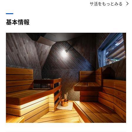
す！
サ活をもっとみる
娘を京都でピックアップし🚙
しかも、水風呂から水を汲んで汗を流さなくてはいけない
いざ冬の城崎温泉♨️へ
むしろサウナがあるから、外湯めぐりを一箇所しかしなか
のに、水風呂は自動給水ではなく、どうやら給水は天井か
った様なものなんです！！
基本情報
らのシャワー🚿のみ？
道中雪❄️が心配でしたが
それに気づき、シャワー🚿を出した時にはほぼお湯でビビ
スノーソックス準備も
誰も入っておらず、ほとんどプライベートサウナ状態で最
りましたが、だんだん常温にはなりました。
必要なくよかったです😮‍💨
高でございます😊
そして水風呂自体はとてもぬるい😭
やっとこさ17時頃到着
セルフロウリュもできるので、文句のつけどころなしで
大磯ロングビーチの流れるプールか、【品川サウナ】の不
チェックイン、早速お風呂ですかね♨️
す。
感湯くらいでしょうか😅
御宿の今宵の男性風呂は「緑風」
水風呂も18℃くらいでしょうか？
昨日の「緑風」もそうでしたが、課題は水風呂🛁ですね
綺麗でヒノキのかおりがほんのりと
😕、、、
整いイスもありました。
この暑い夏☀️に、20℃超える水風呂はキツイ😓。外気浴も
サウナハットかける場所も
2人がけの小さなベンチがひとつ。
木のサウナマットもあり
リクライニングできるタイプの椅子だと思うんですけど、
これではととのえません😢
ハルビアのストーブ
どうやって良いのか分からず出来なかったことだけが心残
もちろんセルフロウリュもあります
りです😭
でも、サ室は素晴らしい✨
水風呂が改善できたら💦、日中2時間ごとに4名限定予約制
サウナは一人だったので
さてさて、これからディナーになるので早々に2セットで
で、入浴時間90分（30分清掃）で1,000〜1,500円でサウ
好き勝手にロウリュで調整😎
切り上げて美味そうな海鮮に舌鼓して、寝る前にもサウナ
ナ営業が十分にできる施設だと思います💡
もちろんアチアチに
入りたいと思います♪🥰