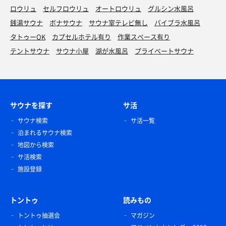
ロウリュ
セルフロウリュ
オートロウリュ
グルシン水風呂
銭湯サウナ
ボナサウナ
サウナ室テレビ無し
バイブラ水風呂
タトゥーOK
カプセルホテル有り
作業スペース有り
テントサウナ
サウナ小屋
湖が水風呂
プライベートサウナ
サウナを探す
サ活
サウナ検索
サ活一覧
泊まれるサウナ検索
地図から検索
サ活検索
施設登録
トントゥ
読みもの
トントゥ抽選会
マガジン