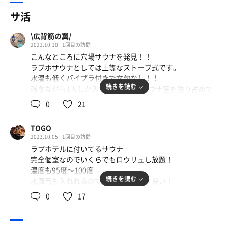
サ活
\広背筋の翼/
2021.10.10
1回目の訪問
こんなところに穴場サウナを発見！！
ラブホサウナとしては上等なストーブ式です。
水温も低くバイブラ付きで文句なし！！
続きを読む
残念ながら1人しか入れませんが、サウナ室を独り占めで
きると思えばかなり幸せ。
0
21
まさかの出会いに4セットしっかり入って整いました(^^)
TOGO
2023.10.05
1回目の訪問
ラブホテルに付いてるサウナ
完全個室なのでいくらでもロウリュし放題！
温度も95度〜100度
続きを読む
水風呂も入れれるので個人的にかなり良い！
0
17