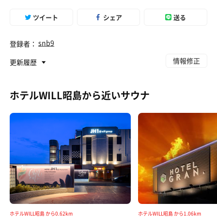
ツイート
シェア
送る
snb9
登録者：
情報修正
更新履歴
ホテルWILL昭島から近いサウナ
ホテルWILL昭島 から0.62km
ホテルWILL昭島 から1.06km