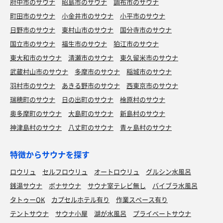
府中市のサウナ
昭島市のサウナ
調布市のサウナ
町田市のサウナ
小金井市のサウナ
小平市のサウナ
日野市のサウナ
東村山市のサウナ
国分寺市のサウナ
国立市のサウナ
福生市のサウナ
狛江市のサウナ
東大和市のサウナ
清瀬市のサウナ
東久留米市のサウナ
武蔵村山市のサウナ
多摩市のサウナ
稲城市のサウナ
羽村市のサウナ
あきる野市のサウナ
西東京市のサウナ
瑞穂町のサウナ
日の出町のサウナ
檜原村のサウナ
奥多摩町のサウナ
大島町のサウナ
新島村のサウナ
神津島村のサウナ
八丈町のサウナ
青ヶ島村のサウナ
特徴からサウナを探す
ロウリュ
セルフロウリュ
オートロウリュ
グルシン水風呂
銭湯サウナ
ボナサウナ
サウナ室テレビ無し
バイブラ水風呂
タトゥーOK
カプセルホテル有り
作業スペース有り
テントサウナ
サウナ小屋
湖が水風呂
プライベートサウナ