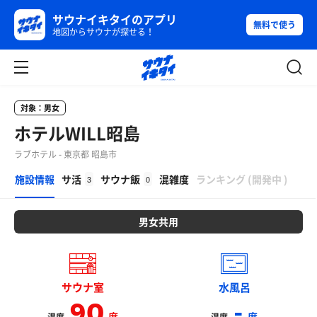
サウナイキタイのアプリ
無料で使う
地図からサウナが探せる！
対象：男女
ホテルWILL昭島
ラブホテル - 東京都 昭島市
β
施設情報
サ活
サウナ飯
混雑度
ランキング
(
開発中
)
3
0
男女共用
サウナ室
水風呂
90
-
度
度