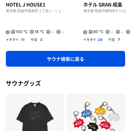
HOTEL J HOUSE1
ホテル GRAN.昭島
東京都 昭島市福島町３丁目１−１２
東京都 昭島市郷地町3-5-21
100 ℃
18 ℃
80 ℃
共
共
用
用
イキタイ
サ活
イキタイ
サ活
11
3
25
7
サウナ検索に戻る
サウナグッズ