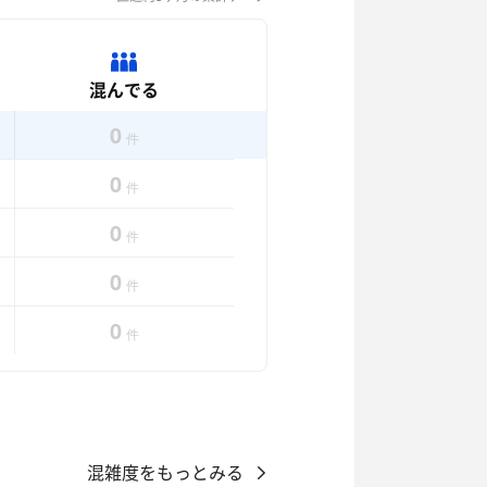
混んでる
0
件
0
件
0
件
0
件
0
件
混雑度をもっとみる