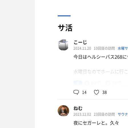
サ活
こーじ
2024.11.20
10回目の訪問
水曜
今日はヘルシーバス268
水曜日なのでホームに行こ
男
80℃
19℃
今から向かってもゆっく
14
38
遅くまでやってる銭湯は
ねむ
22:15頃イン
2023.12.02
23回目の訪問
サウナ
入口でたまたま某サウナ
夜にセガーレと。久々
入れ替わりでした😂