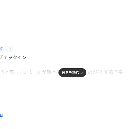
サ活
＋1
にチェックイン
うと思っていましたが動けるようになったのが22:00過ぎ😂
続きを読む
りできないので近いこちらに。
本当に助かります。
飯
で知り合った方と偶然偶然。