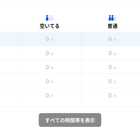
空いてる
普通
0
0
件
件
0
0
件
件
0
0
件
件
0
0
件
件
0
0
件
件
すべての時間帯を表示