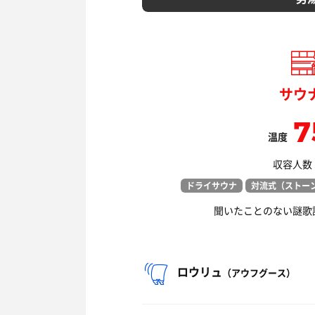
サウ
7
温度
収容人数：
ドライサウナ
対流式（ストー
聞いたことのない謎歌
ロウリュ
（アウフグース）