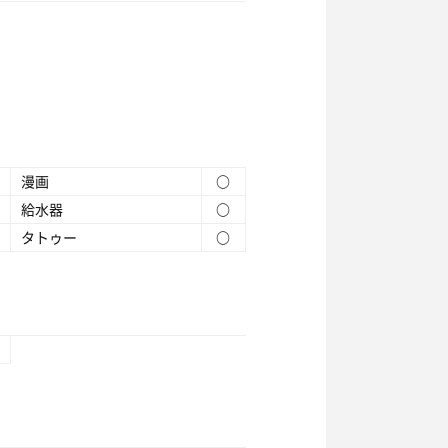
漫画
○
給水器
○
タトゥー
○