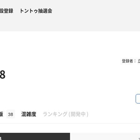
設登録
トントゥ抽選会
登録者：
8
β
飯
混雑度
ランキング
(
開発中
)
38
湯