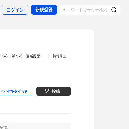
新規登録
ログイン
かんふぅぱんだ
更新履歴
情報修正
イキタイ
89
投稿
女湯