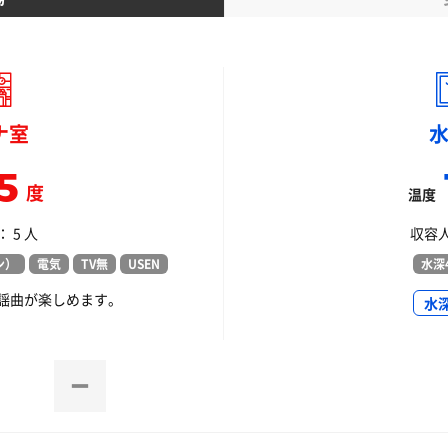
ナ室
5
度
温度
 5 人
収容人
ン）
電気
TV無
USEN
水深4
謡曲が楽しめます。
水