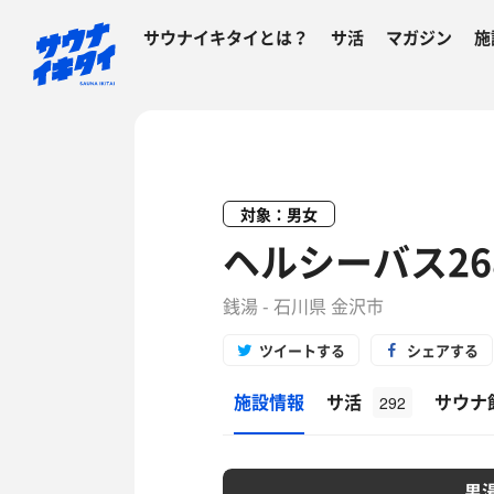
サウナイキタイとは？
サ活
マガジン
施
対象：男女
ヘルシーバス26
銭湯 - 石川県 金沢市
ツイートする
シェアする
施設情報
サ活
サウナ
292
男