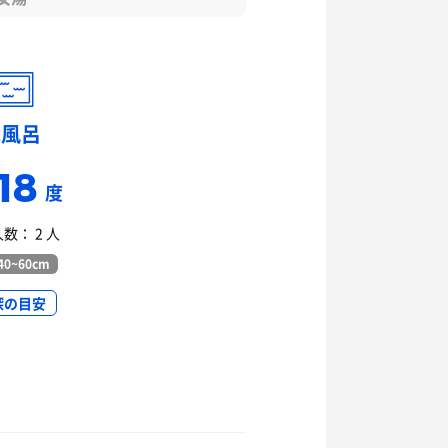
水風呂
18
度
数： 2 人
0~60cm
深の目安