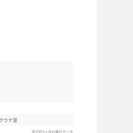
サウナ室
直近約3ヶ月の集計データ