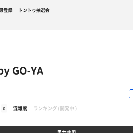
設登録
トントゥ抽選会
y GO-YA
β
混雑度
ランキング
(
開発中
)
0
男女共用