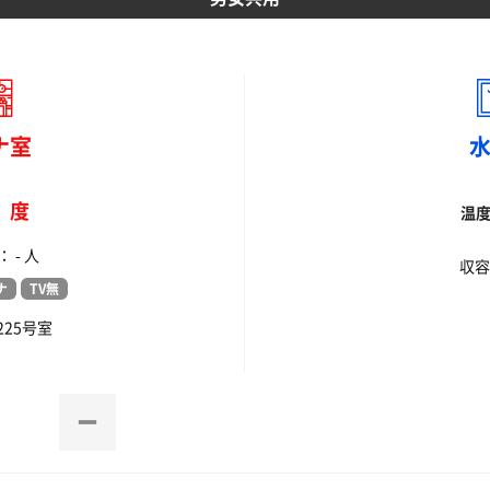
ナ室
-
度
温
 - 人
収容
ナ
TV無
225号室