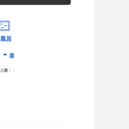
水風呂
-
度
度
人数： -