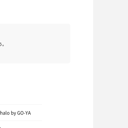
う。
lo by GO-YA