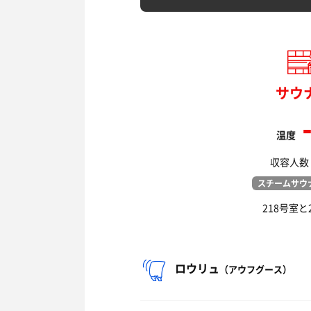
サウ
温度
収容人数：
スチームサウ
218号室と
ロウリュ
（アウフグース）