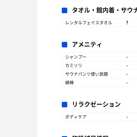
タオル・館内着・サウ
レンタルフェイスタオル
?
アメニティ
シャンプー
-
カミソリ
-
サウナパンツ使い放題
-
綿棒
-
リラクゼーション
ボディケア
-