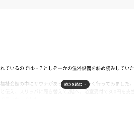
もれているのでは…？としぞーかの温浴設備を斜め読みしてい
、福祉会館の中にサウナがあったのでさっそく行ってみました
続きを読む
と伝え、スリッパに履き替えて2階へ。浴室受付で300円を支
のでラッキーでした。
鹸などはないので持参か購入ですね。
一段のみの壁埋め込みの電熱器仕様。広くとられた窓から入る