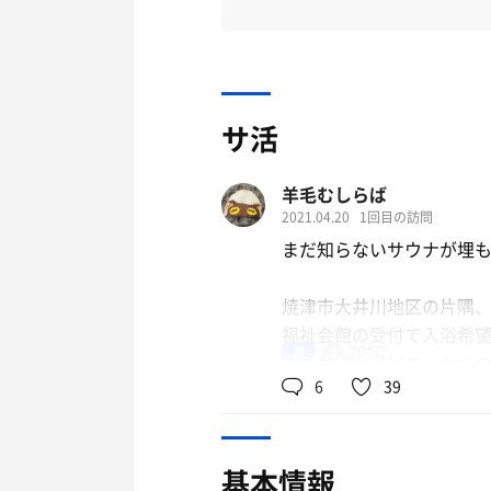
サ活
羊毛むしらば
2021.04.20
1回目の訪問
まだ知らないサウナが埋
焼津市大井川地区の片隅
福祉会館の受付で入浴希望
男
70℃
りで男湯女湯どちらかな
6
39
タオルやシャンプー、石
基本情報
ほどほどに広いサウナは