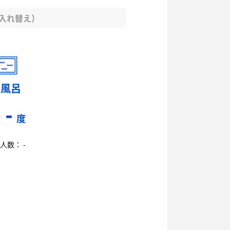
（入れ替え）
水風呂
-
度
度
人数： -