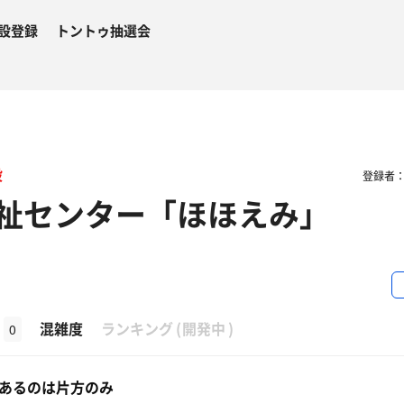
設登録
トントゥ抽選会
設
登録者
祉センター「ほほえみ」
β
混雑度
ランキング
(
開発中
)
0
があるのは片方のみ