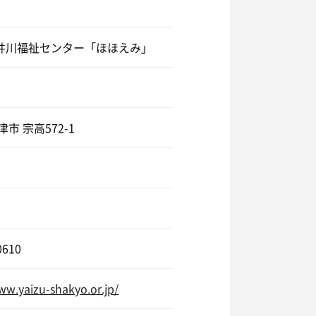
は高くて70度、水風呂なしとかな
井川福祉センター「ほほえみ」
市 宗高572-1
0610
ww.yaizu-shakyo.or.jp/