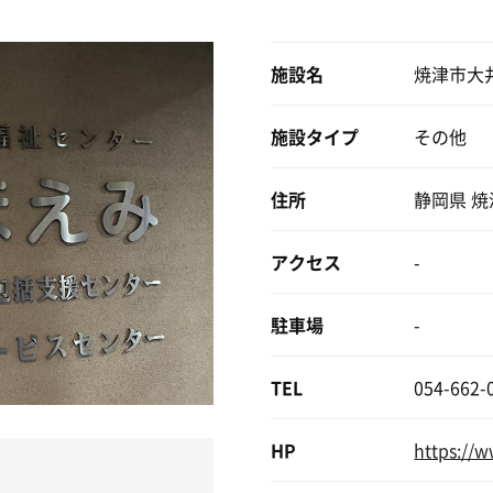
だけに、年配の方でも安全に入れるようになっているため温度
もありませんので立ちシャワーで水を浴びると良いですね。
施設名
焼津市大
盤浴。それでも軽く湯に浸かってから20分ほどサウナ室に
。息苦しさは全くなく、過ごしやすかったです。
施設タイプ
その他
でシメてサッパリ！
さん「パンダ」があり、サ飯には最適ですね。
住所
静岡県 焼津
タイミングが合えばまた行ってみましょ。なんせ300円だし…
アクセス
-
駐車場
-
TEL
054-662-
HP
https://w