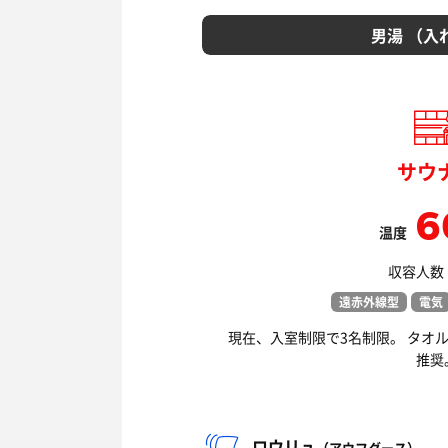
男湯 （入
サウ
6
温度
収容人数：
遠赤外線型
電気
現在、入室制限で3名制限。 タオ
推奨
ロウリュ
（アウフグース）