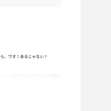
たら、ワオ！あるじゃない！
。
払い、いざサウナ！サウナは週替わ
光とカッ、カッと静かに響く電熱器