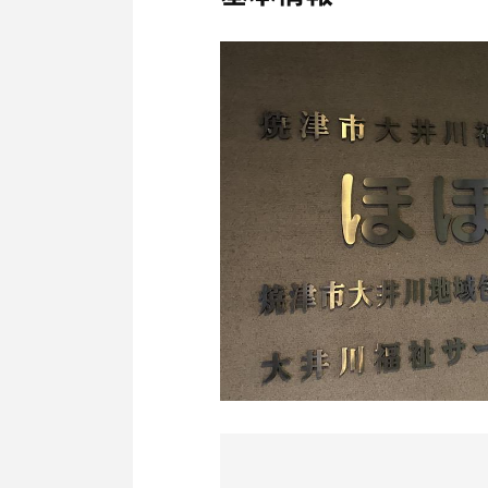
の音が心地よし。福祉会館
りのマイルド系。水風呂
イメージとしては熱めの岩
いると、したしたと汗が
最後にサッと水シャワー
すぐ近くには中華料理屋
ふと思い出した時にでも、