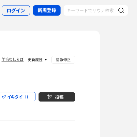
新規登録
ログイン
羊毛むしらば
：
更新履歴
情報修正
イキタイ
11
投稿