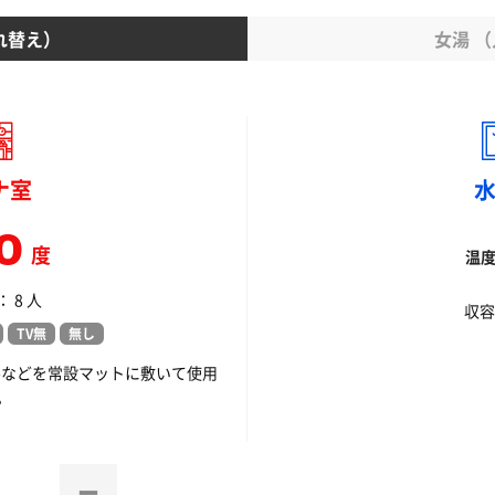
れ替え）
女湯 
ナ室
0
度
温
 8 人
収容
TV無
無し
ルなどを常設マットに敷いて使用
。