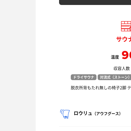
サウ
9
温度
収容人数：
ドライサウナ
対流式（ストーン
脱衣所背もたれ無しの椅子2脚 
ロウリュ
（アウフグース）