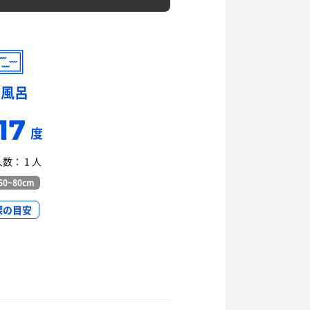
水風呂
17
度
数： 1 人
0~80cm
深の目安