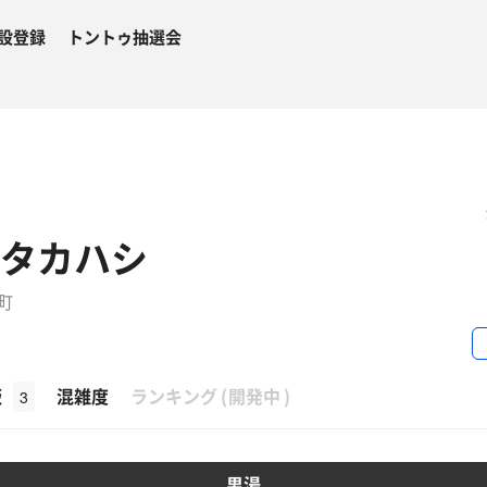
設登録
トントゥ抽選会
 タカハシ
町
β
飯
混雑度
ランキング
(
開発中
)
3
男湯