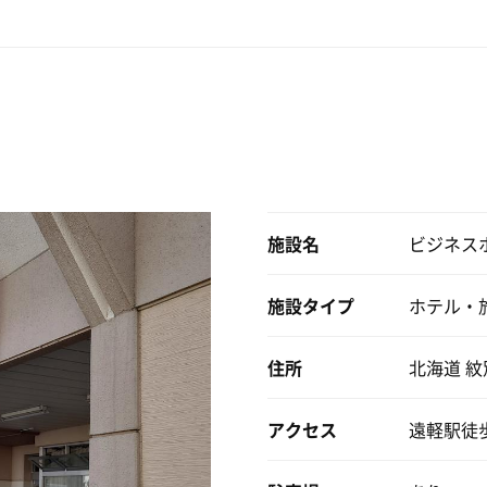
2段の座面胡座かけるほどの奥行はありません。
になりそう。。
がっていて、扉側右奥にストーブがあるので下段は詰めて座っ
つあり思い切って一つめの建物を訪問！こちらにサウナがHAR
いの広さ。
らとりあえず入っとくか♩という古き良きサウナ室な印象。水
少しホッとする私❗️
、座面に座ると正面に4:3画角の15型AQUOSが。

付 安い安いやすーーい🥰
角に映っているのでTVの映像もこぢんまりしてます。
いざ！浴室へ
見のアンナちゃん（OSC所属熱波師）とハルビア店舗でお会いし
いていましたが、こんなディープ且つストロングなサウナが近
ミニマム！お水のボトルもある。全てかミニマムな空間😍😍
比較的早く発汗。
小さいサウナ室にテレビ付きで発汗良好ってだけで凄く気分良く
身の3セット堪能、ディナーは遠軽町で唯一の24時間営業のすき
施設名
ビジネス
セット目は他に2名入られましたけどサウナ室内でくつろげて良
！洗い場は３つ シャンプーリンス、石鹸あり！
ックアウト、夫婦（かな？）で経営されていらっしゃるのかコ
施設タイプ
ホテル・
.1℃といい冷たさ。
気持ちよい宿泊ができました。ありがとう遠軽町😭
ウナ室へ
イスな環境でした。
住所
北海道 紋
ムでしっかりHARVIAのロウリュできる！気持ちは高鳴るが
つあるので、椅子に座って扇風機の風に当たって。
になるパターンか？恐る恐るゆっくりファーストロウリュ〜一気
やっていたので見ながらクールダウンタイムに。
アクセス
遠軽駅徒
まずは1セット12分 水風呂が素敵すぎる地下水12℃キンキンで昇天
て美味しくて、外気浴無いけど休憩も気持ち良く出来ました。
で2回ロウリュすると‥熱くて燃え尽きる🧈