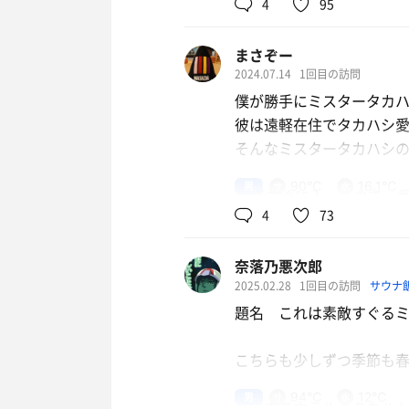
4
95
合計：3セット
まさぞー
釧路経由からのオホーツク
2024.07.14
1回目の訪問
僕が勝手にミスタータカ
遠軽町は初訪問ですが唯一
彼は遠軽在住でタカハシ
っき大江本家さんのオー
そんなミスタータカハシの
か🔥
男
90℃
16.1℃
16時すぐに入ったので一
203号室の鍵を受け取っ
4
73
噂通りの狭小脱衣所だ。
と身動きが取りにくい。
籠が6つあるけど6人入っ
と苦労しながら全裸監督に
奈落乃悪次郎
2025.02.28
1回目の訪問
サウナ
浴場内ももちろん狭いが洗
白いタイルを基調とした
題名 これは素敵すぐる
い。
ンスペースは4人用、こぢ
水風呂もサウナの入口目の
こちらも少しずつ季節も春
コレはサウナは期待出来
身を清めてサ室にイン、電
サウナのわりには湿度もキ
男
94℃
12℃
ビジネスホテル タカハシ