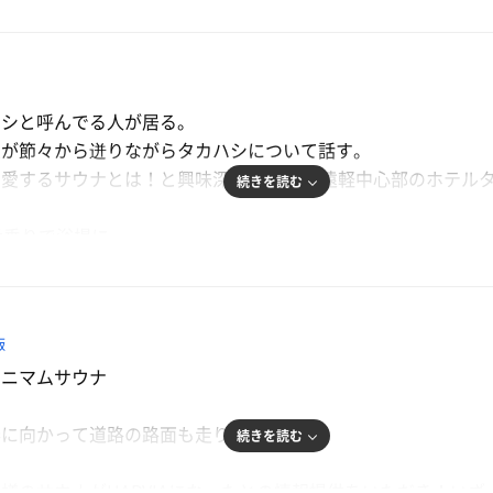
サ旅、道の駅巡りを順調に進めて「ホテルタカハシ」さんにて
ハシと呼んでる人が居る。
のサウナ施設とは！宿泊者であっても日帰り入浴と変わらずサ
愛が節々から迸りながらタカハシについて話す。
トロウリュサウナを堪能したばかりですが、朝サウナはやって
愛するサウナとは！と興味深々で16時の遠軽中心部のホテル
続きを読む
番乗りで浴場に。
て宿泊する洋室でホテル着に着替えていざ浴室、まずは脱衣所
ウォーターサーバーや自動洗濯機、さらにはテレビにトトノイ
たら超満員だ。そんな小さい脱衣所ですが、冷たいお水にTVも
なることができた🤗
飯
い場3つに浴槽は足伸ばして3人入れるだけの広さがあって痒
長方形型の浴室、奥に熱めのお湯が張った湯船とサウナ室の前
ミニマムサウナ
んまりしたコンパクトすぎる浴室である！ここまでピタピタし
前に1人しか入れない広さだけど深さなんかもいいサイズ。
に向かって道路の路面も走りやすい🚗
そうとワクワクした気持ちで向かう。
気式サウナストーブがポツンと鎮座して3人収容の座面にテレ
続きを読む
チンとある感じ（おじさんから発する蒸気のそれかも⇦）が素
様のサウナがHARVIAになったとの情報提供をいただき！いざ