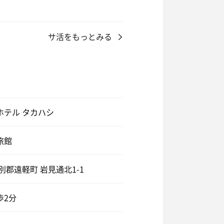
て2人サイズ。
VIAのサウナになったとの‥と受
風呂は18℃くらいの適温でゆった
サ活をもっとみる
た時にもホテルタカハシさんのコア
所にあったらそら行くわ。笑
またそれが良い。脱衣カゴは６つ！
入ってました。
家さん😋
ホテル タカハシ
かった。
チラの軽い要望にも丁寧に優しく
旅館
別郡遠軽町 岩見通北1-1
‥待てよこれは思い切ってロウリュ
に90℃から94℃へすごいこれは
歩2分
して整えられる😙😙😙