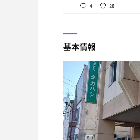
サウナは扉開けると正面に
熱くなる造りなのでクセ
4
28
扉開けて右手側に室内は広
現地到着したが‥建物が２
上段は3人座って丁度くら
宿泊ついでにサウナあるな
付の方がこちらですよ♪と
こぢんまりしたサウナですが
り入れるのが非常によき
料金 500円 大小タオル
デジタル仕様で16:9画
浴室はこちらと案内ℹ️され
夕方すぎにHARVIA北
基本情報
サウナ室の温度は90℃。
なファンが居ることを訊
おおおおおおおお！空間が
なかなか湿度感も良くて
ではでは〜浴室へ🚶
10分くらいを3セット、
22時のラスト間際まで渾
前2セットは独り占め、3
おおおおミニマムな空間
朝8時に起きて華麗にチェ
お一人様仕様な水風呂は16
応えて下さり心のこもっま
洗身後、いざ！本題のサ
サウナ、水風呂ともにナ
なにぃ！！こちらもミニマ
休憩は狭い脱衣所に椅子2
するといきなりすごい温度
丁度TVでタカトシの番組
夢の超特急🚄だわ💦💦
給水ポットの水も冷たく
2セット目、私の独占時間