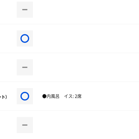
●内風呂 イス: 2席
ット）