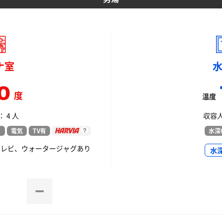
ナ室
0
度
温度
 4 人
収容人
）
電気
TV有
水深6
テレビ、ウォータージャグあり
水