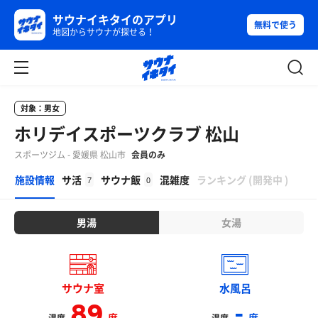
サウナイキタイのアプリ
無料で使う
地図からサウナが探せる！
対象：男女
ホリデイスポーツクラブ 松山
スポーツジム - 愛媛県 松山市
会員のみ
β
施設情報
サ活
サウナ飯
混雑度
ランキング
(
開発中
)
7
0
男湯
女湯
サウナ室
水風呂
89
-
度
度