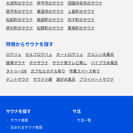
大洲市のサウナ
伊予市のサウナ
四国中央市のサウナ
西予市のサウナ
東温市のサウナ
上島町のサウナ
松前町のサウナ
砥部町のサウナ
内子町のサウナ
伊方町のサウナ
松野町のサウナ
愛南町のサウナ
特徴からサウナを探す
ロウリュ
セルフロウリュ
オートロウリュ
グルシン水風呂
銭湯サウナ
ボナサウナ
サウナ室テレビ無し
バイブラ水風呂
タトゥーOK
カプセルホテル有り
作業スペース有り
テントサウナ
サウナ小屋
湖が水風呂
プライベートサウナ
サウナを探す
サ活
サウナ検索
サ活一覧
泊まれるサウナ検索