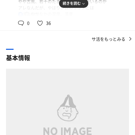
やや古風、若干のたまにアレな老人がいるのが
続きを読む
アレなんだが、やはりジムのサウナとは
思えぬなかなかの湿度、温度
89℃
男
0
36
水風呂も、おそらく16.9度くらいでgood！
サ活をもっとみる
外気浴も一応あり ジムの地方のサウナ施設としては、ク
オリティーが高いし
基本情報
全く浮かれたサウナじゃないので、ストイックな気持ちで
黙々とサウナ水風呂ができる。
修行スタイルになる。
今日は外気浴はほぼ無しで行った。
外気浴は娯楽である。
毎日いけるから感謝