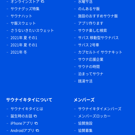
オンラインストア
水曜サ活
サウナグッズ特集
のんあるサ飯
サウナハット
施設のおすすめサウナ飯
サ飯スウェット
アプリ作ります
さうないきたいスウェット
サウナ楽しむ検索
2021年 夏 その1
サバス 移動型サウナバス
2021年 夏 その1
サバス 2号車
2021年 冬
カプセルトイ サウナキット
サウナ応援企業
サウナの時間
泊まってサウナ
銭湯サ活
サウナイキタイについて
メンバーズ
サウナイキタイとは
サウナイキタイメンバーズ
誕生時のお話
メンバーズロッカー
iPhoneアプリ
協賛施設
Androidアプリ
協賛募集