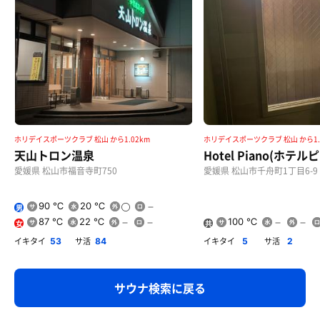
ホリデイスポーツクラブ 松山 から1.02km
ホリデイスポーツクラブ 松山 から1.
天山トロン温泉
Hotel Piano(ホテル
愛媛県 松山市福音寺町750
愛媛県 松山市千舟町1丁目6-9
90 ℃
20 ℃
男
87 ℃
22 ℃
100 ℃
女
共
用
イキタイ
サ活
イキタイ
サ活
53
84
5
2
サウナ検索に戻る