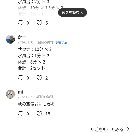
水風呂：2分 × 3
休憩：10分 × 1 5分 × 2
続きを読む
合計：3セット
0
5
一言：ワークアウト後に利用しています。サウナマットは
使い放題です。広めのテレビ有りのドライサウナです。水
かー
風呂はちょうど良い温度です。外気浴スペースは露天風呂
2024.01.31
1回目の訪問
水曜サ活
(利用不可)の周囲に4席あります。が、夜だと暗くて足元が
サウナ：10分 × 2
不安なのと、奥の方が掃除されているか分からないので手
水風呂：1分 × 2
前の2席しか使う気が起きません。
休憩：8分 × 2
半分サウナ目当てで入会しましたが、わざわざサウナだけ
合計：2セット
利用することはないかな…という感じです。
運動してすぐサウナ入りたい！という方にはオススメで
0
2
す。
mi
2022.10.27
8回目の訪問
秋の空気おいし🥹✌️
0
18
サ活をもっとみる