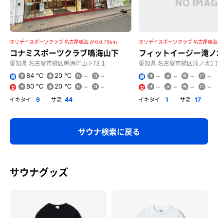
ホリデイスポーツクラブ 名古屋鳴海 から0.79km
ホリデイスポーツクラブ 名古屋鳴海 か
コナミスポーツクラブ鳴海山下
フィットイージー滝ノ
愛知県 名古屋市緑区鳴海町山下78-1
愛知県 名古屋市緑区滝ノ水5丁
84 ℃
20 ℃
男
男
80 ℃
20 ℃
女
女
イキタイ
サ活
イキタイ
サ活
9
44
1
17
サウナ検索に戻る
サウナグッズ