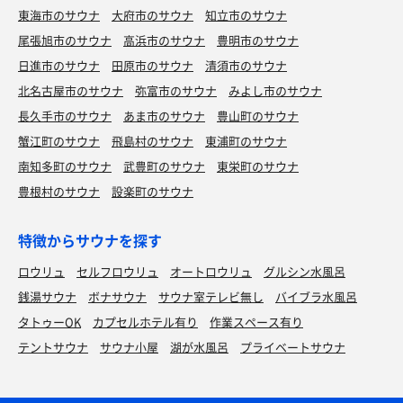
東海市のサウナ
大府市のサウナ
知立市のサウナ
尾張旭市のサウナ
高浜市のサウナ
豊明市のサウナ
日進市のサウナ
田原市のサウナ
清須市のサウナ
北名古屋市のサウナ
弥富市のサウナ
みよし市のサウナ
長久手市のサウナ
あま市のサウナ
豊山町のサウナ
蟹江町のサウナ
飛島村のサウナ
東浦町のサウナ
南知多町のサウナ
武豊町のサウナ
東栄町のサウナ
豊根村のサウナ
設楽町のサウナ
特徴からサウナを探す
ロウリュ
セルフロウリュ
オートロウリュ
グルシン水風呂
銭湯サウナ
ボナサウナ
サウナ室テレビ無し
バイブラ水風呂
タトゥーOK
カプセルホテル有り
作業スペース有り
テントサウナ
サウナ小屋
湖が水風呂
プライベートサウナ