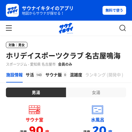
サウナイキタイのアプリ
無料で使う
地図からサウナが探せる！
対象：男女
ホリデイスポーツクラブ 名古屋鳴海
スポーツジム - 愛知県 名古屋市
会員のみ
β
施設情報
サ活
サウナ飯
混雑度
ランキング
(
開発中
)
143
0
男湯
女湯
サウナ室
水風呂
90
20
度
度