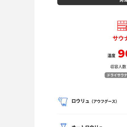
サウ
9
温度
収容人数：
ドライサウ
ロウリュ
（アウフグース）