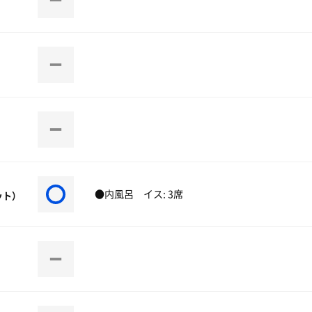
●内風呂 イス: 3席
ット）