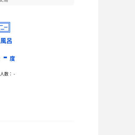
水風呂
-
度
度
人数： -