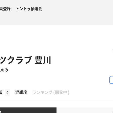
設登録
トントゥ抽選会
ツクラブ 豊川
員のみ
β
飯
混雑度
ランキング
(
開発中
)
0
湯