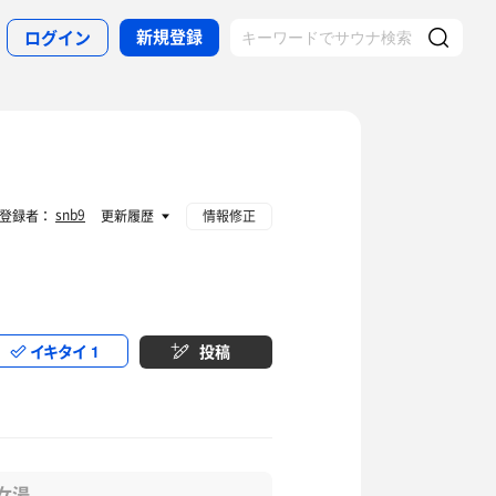
新規登録
ログイン
snb9
登録者：
更新履歴
情報修正
イキタイ
1
投稿
女湯