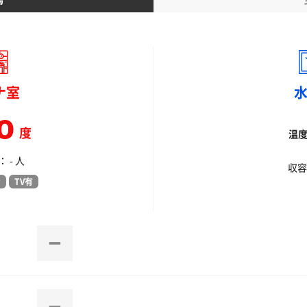
ナ室
0
度
温
 - 人
収容
ナ
TV有