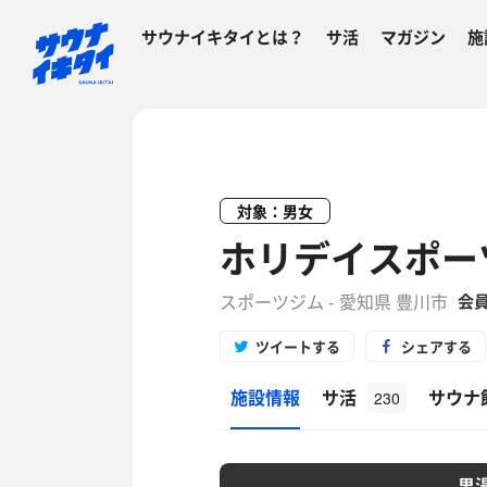
サウナイキタイとは？
サ活
マガジン
施
対象：男女
ホリデイスポー
スポーツジム - 愛知県 豊川市
会
ツイートする
シェアする
施設情報
サ活
サウナ
230
男