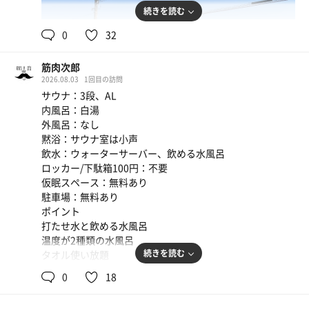
続きを読む
0
32
筋肉次郎
2026.08.03
1回目の訪問
サウナ：3段、AL
内風呂：白湯
外風呂：なし
黙浴：サウナ室は小声
飲水：ウォーターサーバー、飲める水風呂
ロッカー/下駄箱100円：不要
仮眠スペース：無料あり
駐車場：無料あり
ポイント
打たせ水と飲める水風呂
温度が2種類の水風呂
続きを読む
タオル使い放題
浴室出てすぐにある館内着
0
18
自動で湿度温度管理のALサウナ