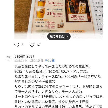
食事は恒例のミニ丼セットと、
さっぱりしたものが欲しかったので、
焼き茄子山かけ。
うーん。
なんて美味しいのかしら！
続きを読む
5
67
やっぱりお出汁が素晴らしいんだろうな。
Satomi2637
2026.08.04
1回目の訪問
サウナ飯
今日は若いお客様が多くて活気がある。
東京を後にしてやって来ました♡初めての富山県。
2025年サ道の舞台、北陸の聖地スパ・アルプス。
なんか良い。
たまたま今日はレディースDAY。300円のサービス券いた
だきました😊いや〜最高🥰
サウナは広くて3段のL字型ロッキーサウナ。お昼時とあっ
そして帰路へ。
て誰一人おらず、大きなサウナを一人占め👍
オートロウリュが15分毎に。おとなしめのロウリュではあ
るけどいい温度にいい湿度。すぐに吹き出す汗💦
きっと、また来月。
うわさのアルプスの天然水掛け流しの水風呂。冷たくて気