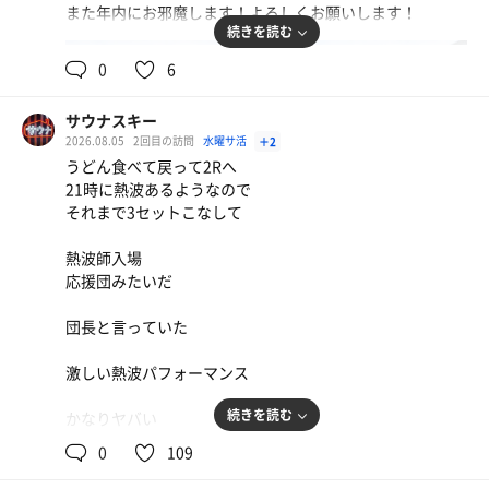
また年内にお邪魔します！よろしくお願いします！
続きを読む
0
6
サウナスキー
2026.08.05
2回目の訪問
水曜サ活
＋2
うどん食べて戻って2Rへ
21時に熱波あるようなので
それまで3セットこなして
熱波師入場
応援団みたいだ
団長と言っていた
激しい熱波パフォーマンス
続きを読む
かなりヤバい
0
109
ニコーリフレ思い出す
1.2.3サウナ〜みたい