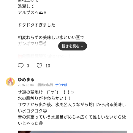
洗濯して
アルプスへ⛰️💧
ドタドタすぎました
相変わらずの美味しい水といい🈂️で
ガンギマリ😇☝️
続きを読む
労働月間頑張るゾーーーー！！
94℃
18℃,17℃
女
0
10
ゆめまる
2026.08.04
1回目の訪問
サウナ飯
サ道の聖地ｷﾀ━(ﾟ∀ﾟ)━！！✨
水の肌触りがやわらかい！！
サウナから出た後、水風呂入りながら蛇口から出る美味し
い水ゴクゴク😋
青の洞窟っていう水風呂がめちゃ広くて誰もいないから泳
いじゃった😆
朝定食
コレで¥860ならありがたいですなぁ✌️北陸は何処も米