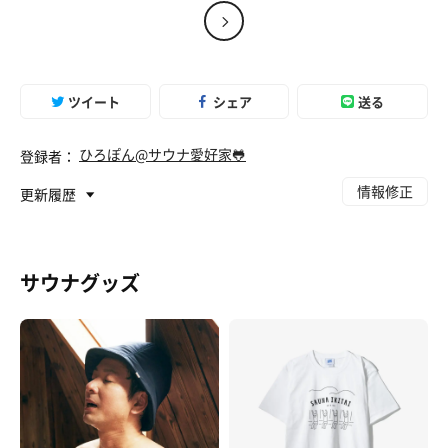
中華そば+ライス
ツイート
シェア
送る
寿司屋はどこも混みすぎなので、今日もラーメンでサ
ウナ後の塩分補給！
ひろぽん@サウナ愛好家🐸
登録者：
水
情報修正
更新履歴
サウナグッズ