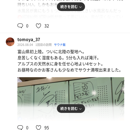
持ちいい。しかもお水が美味しい😋
続きを読む
水風呂が奥にもう１つ。日本で1番大きい水風呂なんだっ
て😆浅い所と深い所があって更にいい。奥が深くなってい
92℃
18℃,17℃
女
サス昆布〆、アオリイカ造り
てしかも奥には天然水の滝。頭からかぶるともう最高👌
0
32
久しぶりのサス！今日はアルコール半額で嬉しいやら
外気浴は暑そうだったので内気浴。驚くほどの汗とあまみ
💦
自制心が試されやら😭
tomoya_37
さすが北陸の聖地👍
2026.08.04
1回目の訪問
サウナ飯
サウナの後は主人と合流してナカちゃんさんたちが食べて
ブラックニッカハイボール
富山県初上陸。ついに北陸の聖地へ。
た食堂へ。
息苦しくなく湿度もある。5分も入れば滝汗。
美味しかった😋満足満足🥰
アルプスの天然水に身を任せ心地よい4セット。
お昼時なのかお客さんも少なめでサウナ満喫出来ました。
サウナ:8分×5
水風呂:1〜2分×5
内気浴:5分×3
続きを読む
95℃
17℃
男
0
95