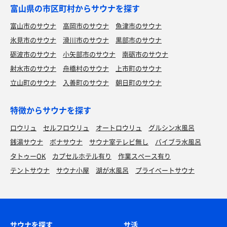
富山県の市区町村からサウナを探す
富山市のサウナ
高岡市のサウナ
魚津市のサウナ
氷見市のサウナ
滑川市のサウナ
黒部市のサウナ
砺波市のサウナ
小矢部市のサウナ
南砺市のサウナ
射水市のサウナ
舟橋村のサウナ
上市町のサウナ
立山町のサウナ
入善町のサウナ
朝日町のサウナ
特徴からサウナを探す
ロウリュ
セルフロウリュ
オートロウリュ
グルシン水風呂
銭湯サウナ
ボナサウナ
サウナ室テレビ無し
バイブラ水風呂
タトゥーOK
カプセルホテル有り
作業スペース有り
テントサウナ
サウナ小屋
湖が水風呂
プライベートサウナ
サウナを探す
サ活