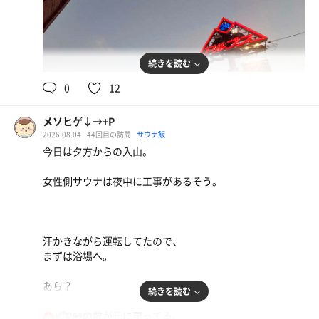
🍚が旨いなぁ😋
アルプスの聖水
続きを読む
0
12
メソヒゲ↓→+P
2026.08.04
44回目の訪問
サウナ飯
今日は夕方からの入山。
女性側サウナは夜中に工事があるそう。
汗かきながら運転してたので、
まずは浴場へ。
あら？
続きを読む
シャワーの数が元に戻ってる。
92℃
女