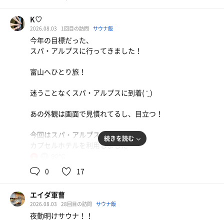
K♡
2026.08.03
1回目の訪問
サウナ飯
今年の目標だった、
スパ・アルプスに行ってきました！
ミニ丼セット
富山へひとり旅！
もつ煮込みうどん
ミニ丼セット、今月は牡蠣の卵とじ丼。
こりゃうめーわ🤩 出る時は行列してた
迷うことなくスパ・アルプスに到着( ¨̮ )
ビタックス
天然水
あの外観は画面で見慣れてるし、目立つ！
アルプスの飲める天然水
今回はスパ・アルプスの
続きを読む
カプセルホテルを利用しました
90℃
女
タオルと館内着もらって女性風呂へ
0
17
しきじやウェルビーのような細長いロッカー
エイダ軍曹
氷見うどん御膳
2026.08.03
28回目の訪問
サウナ飯
浴室内を観察して導線確認！
夜勤明けサウナ！！
ジンジャエール