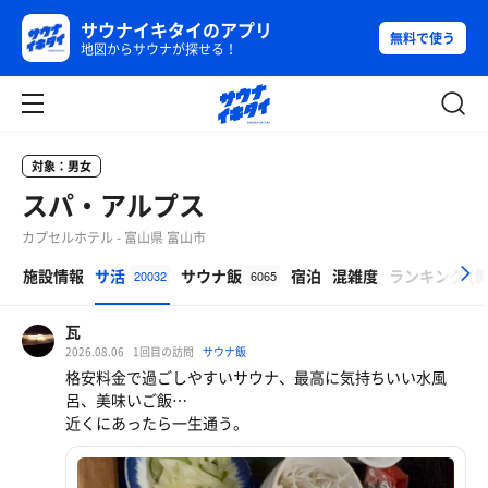
サウナイキタイのアプリ
無料で使う
地図からサウナが探せる！
対象：男女
スパ・アルプス
カプセルホテル - 富山県 富山市
β
施設情報
サ活
サウナ飯
宿泊
混雑度
ランキング
(
20032
6065
瓦
2026.08.06
1回目の訪問
サウナ飯
格安料金で過ごしやすいサウナ、最高に気持ちいい水風
呂、美味いご飯…
近くにあったら一生通う。