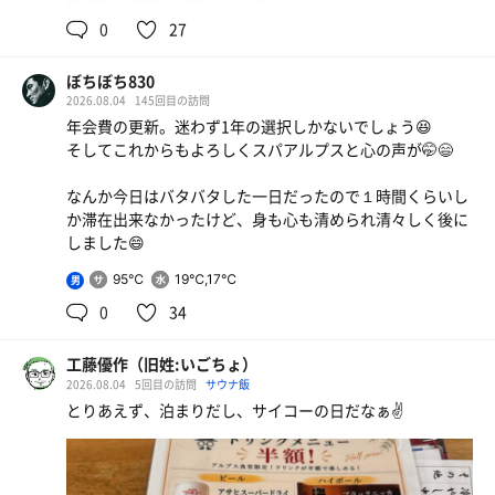
0
27
洗体の後、
ぼちぼち830
湯船で下茹で。
2026.08.04
145回目の訪問
年会費の更新。迷わず1年の選択しかないでしょう😆
その後、サ室へ。
そしてこれからもよろしくスパアルプスと心の声が🤭😄
やっぱり苦しくなりにくい最高のサ室。
なんか今日はバタバタした一日だったので１時間くらいし
か滞在出来なかったけど、身も心も清められ清々しく後に
今日は泊まらないので、
しました😄
イカの黒作り
２セットで打ち止め。
キンキン この時間はものがないな
95℃
19℃,17℃
男
0
34
2階に上がって、腹ごしらえ。
アサヒ生ビール🍺
工藤優作（旧姓:いごちょ）
今日は飲まないので、
2026.08.04
5回目の訪問
サウナ飯
ビタックスで喉を潤す。
天然水
とりあえず、泊まりだし、サイコーの日だなぁ✌️
甘くて最高。
富山ブラックラーメン🍜
味濃いめで好き💗