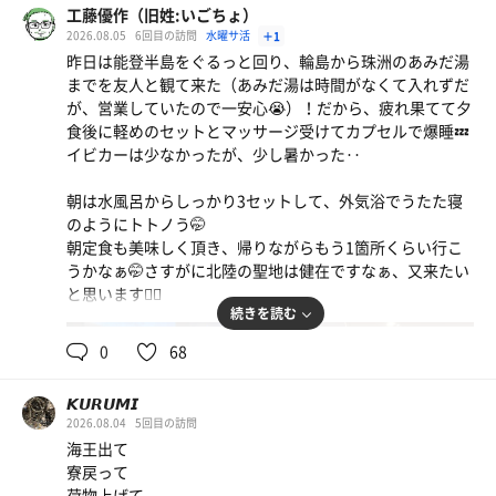
キンキンの方は飲める水風呂
工藤優作（旧姓:いごちょ）
2026.08.05
6回目の訪問
水曜サ活
＋1
あんな水出てていいものか？
昨日は能登半島をぐるっと回り、輪島から珠洲のあみだ湯
もったいぐらい出してる😃すごい
までを友人と観て来た（あみだ湯は時間がなくて入れずだ
が、営業していたので一安心😭）！だから、疲れ果てて夕
いゃ〜サイコーだわ
食後に軽めのセットとマッサージ受けてカプセルで爆睡💤
タマラン
イビカーは少なかったが、少し暑かった‥
軽めに3セット終えて
朝は水風呂からしっかり3セットして、外気浴でうたた寝
1ラウンド終了🕺
のようにトトノう🤭
朝定食も美味しく頂き、帰りながらもう1箇所くらい行こ
うかなぁ🤭さすがに北陸の聖地は健在ですなぁ、又来たい
と思います🙇‍♂️
続きを読む
0
68
𝙆𝙐𝙍𝙐𝙈𝙄
2026.08.04
5回目の訪問
海王出て
寮戻って
荷物上げて