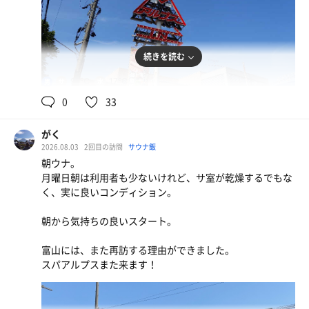
だからまた行きたい！
とても良いサウナ、水風呂でした♡
続きを読む
95℃
17℃
男
0
33
豚骨醤油ラーメン
うまい！！
がく
2026.08.03
2回目の訪問
サウナ飯
朝ウナ。
月曜日朝は利用者も少ないけれど、サ室が乾燥するでもな
アルプス御膳
く、実に良いコンディション。
グレープフルーツジュース
朝から気持ちの良いスタート。
富山には、また再訪する理由ができました。
アルプスの天然水
スパアルプスまた来ます！