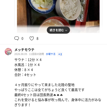
続きを読む
0
8
メッチモウテ
2026.08.05
11回目の訪問
水曜サ活
＋2
サウナ：12分 × 4
サービス朝食 しらすおろしと目玉焼き
水風呂：1分 × 4
みそ汁うまい
休憩：8 × 4
合計：4セット
４ヶ月振りにやって来ました北陸の聖地
やっぱりここは全てがちょうど良くて最高です
最終4セット目は団長熱波🔥🔥🔥
これを受けると悩み事が吹っ飛んで、身体中に活力がみな
ぎります！