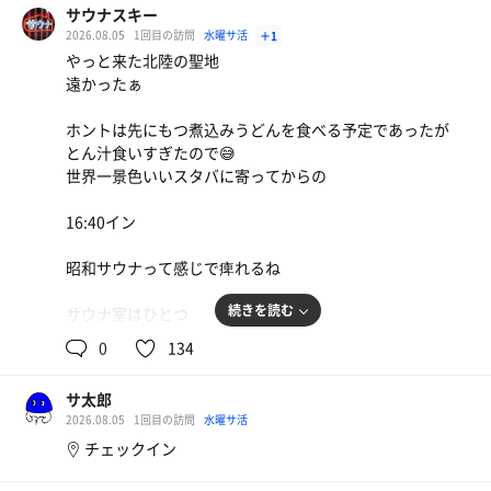
サウナスキー
2026.08.05
1回目の訪問
水曜サ活
＋1
1.2.3.4ゴーサウナ〜
やっと来た北陸の聖地
遠かったぁ
苦手だ😅
耐えられず途中脱出
ホントは先にもつ煮込みうどんを食べる予定であったが
とん汁食いすぎたので😅
ここは水風呂あればいい🤤
世界一景色いいスタバに寄ってからの
チャーハン
4セットで今日は終わり
ビール日本酒〆にチャーハン 生まれてきて良かったで
16:40イン
夜はネオン点いてイイ
す
明日は早いので
昭和サウナって感じで痺れるね
さっさと飲んで寝るかぁ
生ビール
続きを読む
サウナ室はひとつ
大きくて熱くてイイんだけど
0
134
個別マットないから最初は尻が熱い😫
サ太郎
軽くだから
2026.08.05
1回目の訪問
水曜サ活
すぐ出て水風呂へ
チェックイン
高めとキンキンのがあり