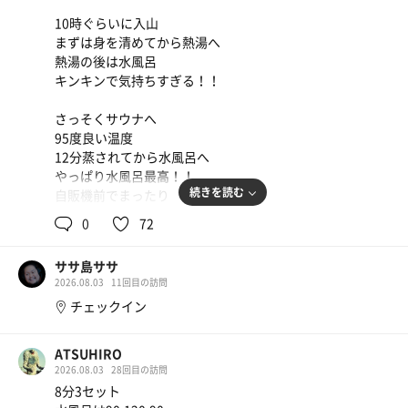
身体洗って、お風呂に入ってサウナ♡
10時ぐらいに入山
まずは身を清めてから熱湯へ
アルプスの天然水
サ室は広い、人も少ないから広々としてる
熱湯の後は水風呂
キンキンで気持ちすぎる！！
90℃前後とほどよい熱さ
さっそくサウナへ
私が楽しみにしていたのは水風呂！
95度良い温度
青の洞窟！飲める水風呂！
12分蒸されてから水風呂へ
腰ぐらいの深さで、ゆるいバイブラあり！
やっぱり水風呂最高！！
続きを読む
自販機前でまったり
天井から打たせ水があってすごい！
0
72
2セット目の休憩で寝てしまった、、、
水風呂は広くて泳げる！
30分くらい寝てました
ササ島ササ
味はおいしいかわかんないけど
2026.08.03
11回目の訪問
本日も無事昇天😇
しきじみたいに優しいお水でずっと浸かっていられる
チェックイン
最高でした！
外気浴は狭めなので
サ飯は麺王！
内気浴でゆったりしてました
ATSUHIRO
美味い
2026.08.03
28回目の訪問
8分3セット
サウナ後はちょい飲みセット♡
吉野家生活がやっと終わる！！