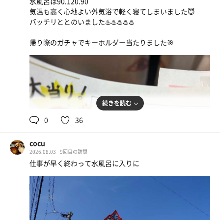
水風呂は90.120.90
お刺身おいしい。
気温も高く心地よい外気浴で軽く寝てしまいました😇
バッチリととのいました♨️♨️♨️♨️♨️
だらだら過ごして
帰り際のガチャでキーホルダー当たりました🎯
またお風呂！
そしてまたお酒！
朝は6時30分からサウナ！
贅沢な朝！
続きを読む
そしてしっかりめの朝ごはん！
0
36
チェックアウトまで漫画読んで
cocu
だらだらしてました(˶◜ᵕ◝˶)
2026.08.03
9回目の訪問
仕事が早く終わって水風呂に入りに
後悔したのは15分に1回の
オートロウリュに1回も当たらなかったこと
アルプス御膳頼みたかったけど
アルプスの天然水
おつまみばっかり頼んだこと