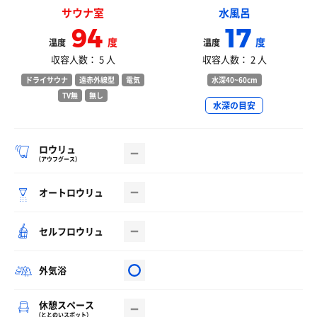
サウナ室
水風呂
94
17
度
度
温度
温度
収容人数： 5 人
収容人数： 2 人
ドライサウナ
遠赤外線型
電気
水深40~60cm
TV無
無し
水深の目安
ロウリュ
（アウフグース）
オートロウリュ
セルフロウリュ
外気浴
休憩スペース
（ととのいスポット）