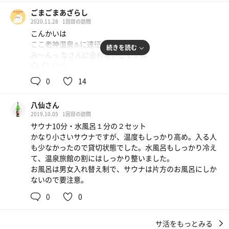
性は夕食〜22時まで。カンカンに熱いわけではないけれ
ごまごまあざらし
ど、温泉で下茹でしてからのサウナが心地よい🥰✨そし
2020.11.28
1回目の訪問
て、大好きな水風呂。宿の方に確認したら、地下水とかで
こんかいは
はないみたいなんですが、そもそも、ここのお宿はどの水
ここ老神温泉♨️に遠征っ
道から出るお水も飲めるそう(しかも、おいちい🥰)でとに
続きを読む
み〜んっ なさんに会わないとですね
かく水質が良いので、水風呂の気持ちよさも納得。
17℃
男
水風呂からの、露天風呂の石に腰掛けての外気浴も心地よ
このご時世ですが、以前に予約したgo toを利用して、万座
く、最高の温泉です。
0
14
温泉♨️、老神温泉♨️と梯子。今朝、起きると万座温泉は大
雪☃️で、えらいびっくりっ‼️レスキュー呼んで、チェーン
お風呂から出たら宿泊館までの廊下のすぐ外に日本カモシ
八仙さん
をゲットし、何とかやり過ごし、老神温泉♨️に着いたけ
カが！😳✨寒くて中庭のライティングで暖をとっていたの
2019.10.05
1回目の訪問
ど、楽しみにしてたサウナは休止でしたっ💦
かも？
サウナ10分・水風呂１分の２セット
かなり小さいサウナですが、温度もしっかり高め。入る人
しかし、水風呂はある。こりゃ交替浴や。源泉の真横にポ
お部屋の露天風呂も最高で、大浴場もお部屋の露天風呂も
も少なかったので貸切状態でした。水風呂もしっかり冷え
ジションして、ギリギリまで耐えて、水風呂にインっ。冷
何度も入ってしまった。このお宿は本当に素晴らしい👏
て、温泉旅館の割にはしっかり整いました。
たいけど、気持ち良いっ。そして、露天風呂で外気浴。お
お風呂は男女入れ替え制で、サウナは片方のお風呂にしか
おっ悪くないね。続いて、内風呂でふやけて、水風呂から
帰宅後、悩みの手のアレルギーがすっかり治ってツルツル
ないので要注意。
の内気浴。下半身じんわりするやん。更に内風呂で限界ま
になっていたのも温泉と水質のなせる技か、リラックス効
で耐えてからの、水風呂＆内気浴。
0
0
果なのか？来年も絶対伺います🥰🥰✨
おおっ、ほんのり整う感じやっ。
サ活をもっとみる
サウナ休止でも、こころ緩みましたっ。こころ❤️緩めるの