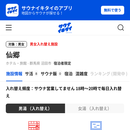
サウナイキタイのアプリ
無料で使う
地図からサウナが探せる！
男女入れ替え施設
対象：男女
仙郷
ホテル・旅館 - 群馬県 沼田市
宿泊者限定
β
施設情報
サ活
サウナ飯
宿泊
混雑度
ランキング
(
開発中
)
8
0
入れ替え頻度：サウナ営業してません 18時〜20時で毎日入れ替
え
男湯 （入れ替え）
女湯 （入れ替え）