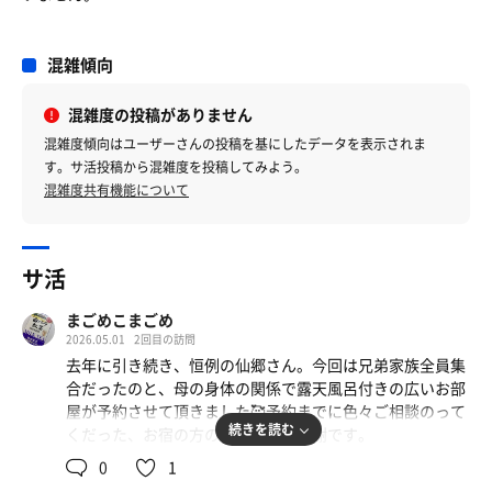
混雑傾向
混雑度の投稿がありません
混雑度傾向はユーザーさんの投稿を基にしたデータを表示されま
す。サ活投稿から混雑度を投稿してみよう。
混雑度共有機能について
サ活
まごめこまごめ
2026.05.01
2回目の訪問
去年に引き続き、恒例の仙郷さん。今回は兄弟家族全員集
合だったのと、母の身体の関係で露天風呂付きの広いお部
屋が予約させて頂きました🥰予約までに色々ご相談のって
続きを読む
くだった、お宿の方のお心遣いに感謝です。
0
1
大浴場のサウナが使用できるのは男性は15〜夕食まで、女