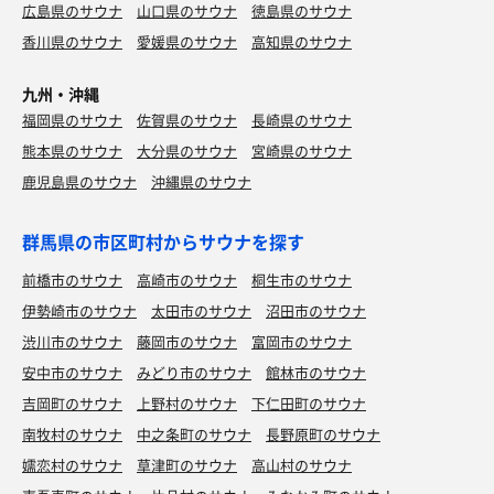
広島県のサウナ
山口県のサウナ
徳島県のサウナ
香川県のサウナ
愛媛県のサウナ
高知県のサウナ
九州・沖縄
福岡県のサウナ
佐賀県のサウナ
長崎県のサウナ
熊本県のサウナ
大分県のサウナ
宮崎県のサウナ
鹿児島県のサウナ
沖縄県のサウナ
群馬県の市区町村からサウナを探す
前橋市のサウナ
高崎市のサウナ
桐生市のサウナ
伊勢崎市のサウナ
太田市のサウナ
沼田市のサウナ
渋川市のサウナ
藤岡市のサウナ
富岡市のサウナ
安中市のサウナ
みどり市のサウナ
館林市のサウナ
吉岡町のサウナ
上野村のサウナ
下仁田町のサウナ
南牧村のサウナ
中之条町のサウナ
長野原町のサウナ
嬬恋村のサウナ
草津町のサウナ
高山村のサウナ