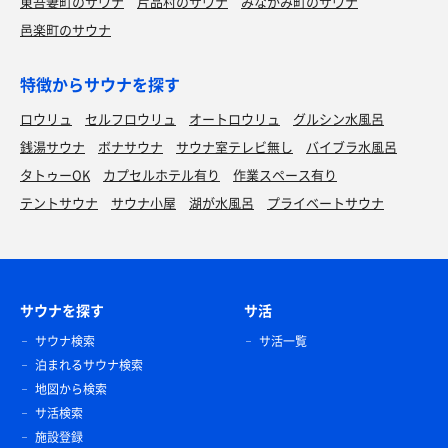
東吾妻町のサウナ
片品村のサウナ
みなかみ町のサウナ
邑楽町のサウナ
特徴からサウナを探す
ロウリュ
セルフロウリュ
オートロウリュ
グルシン水風呂
銭湯サウナ
ボナサウナ
サウナ室テレビ無し
バイブラ水風呂
タトゥーOK
カプセルホテル有り
作業スペース有り
テントサウナ
サウナ小屋
湖が水風呂
プライベートサウナ
サウナを探す
サ活
サウナ検索
サ活一覧
泊まれるサウナ検索
地図から検索
サ活検索
施設登録