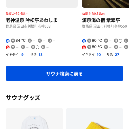
仙郷 から0.68km
仙郷 から0.81km
老神温泉 吟松亭あわしま
源泉湯の宿 紫翠亭
群馬県 沼田市利根町老神603
群馬県 沼田市利根町老神550
84 ℃
90 ℃
男
男
80 ℃
女
女
イキタイ
サ活
イキタイ
サ活
9
13
10
27
サウナ検索に戻る
サウナグッズ