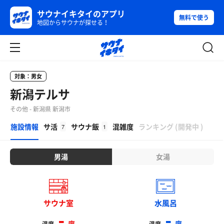
サウナイキタイのアプリ
無料で使う
地図からサウナが探せる！
対象：男女
新潟テルサ
その他 - 新潟県 新潟市
β
施設情報
サ活
サウナ飯
混雑度
ランキング
(
開発中
)
7
1
男湯
女湯
サウナ室
水風呂
-
-
度
度