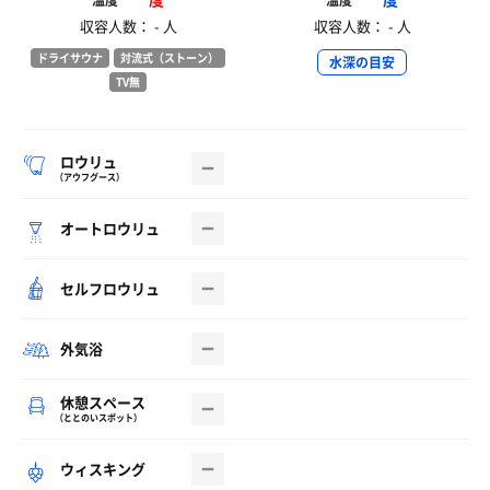
温度
温度
収容人数： - 人
収容人数： - 人
ドライサウナ
対流式（ストーン）
水深の目安
TV無
ロウリュ
（アウフグース）
オートロウリュ
セルフロウリュ
外気浴
休憩スペース
（ととのいスポット）
ウィスキング