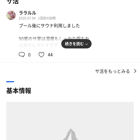
サ活
ララルル
2026.07.04
1回目の訪問
プール後にサウナ利用しました
90度のサ室は湿度もしっかり保たれ
続きを読む
水風呂も冷たすぎず
ずっと入ってられる😊
0
44
ととのいスペースは無いものの、
サ活をもっとみる
4セットしっかり楽しめました！
基本情報