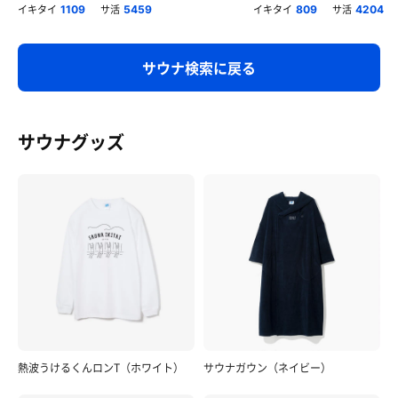
イキタイ
サ活
イキタイ
サ活
1109
5459
809
4204
サウナ検索に戻る
サウナグッズ
熱波うけるくんロンT（ホワイト）
サウナガウン（ネイビー）