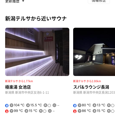
情報修正
更新履歴
新潟テルサから近いサウナ
新潟テルサ から1.77km
新潟テルサ から2.00km
極楽湯 女池店
スパ&ラウンジ長潟
新潟県 新潟市中央区女池6-1-11
新潟県 新潟市中央区長潟1203
104 ℃
15.5 ℃
80 ℃
13 ℃
男
男
99 ℃
15 ℃
86 ℃
15 ℃
女
女