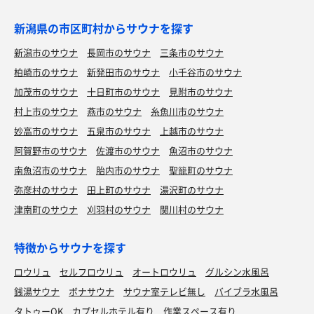
新潟県の市区町村からサウナを探す
新潟市のサウナ
長岡市のサウナ
三条市のサウナ
柏崎市のサウナ
新発田市のサウナ
小千谷市のサウナ
加茂市のサウナ
十日町市のサウナ
見附市のサウナ
村上市のサウナ
燕市のサウナ
糸魚川市のサウナ
妙高市のサウナ
五泉市のサウナ
上越市のサウナ
阿賀野市のサウナ
佐渡市のサウナ
魚沼市のサウナ
南魚沼市のサウナ
胎内市のサウナ
聖籠町のサウナ
弥彦村のサウナ
田上町のサウナ
湯沢町のサウナ
津南町のサウナ
刈羽村のサウナ
関川村のサウナ
特徴からサウナを探す
ロウリュ
セルフロウリュ
オートロウリュ
グルシン水風呂
銭湯サウナ
ボナサウナ
サウナ室テレビ無し
バイブラ水風呂
タトゥーOK
カプセルホテル有り
作業スペース有り