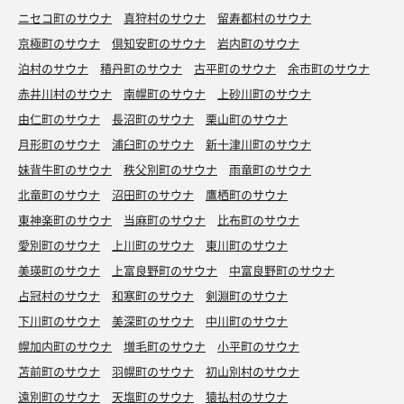
ニセコ町のサウナ
真狩村のサウナ
留寿都村のサウナ
京極町のサウナ
倶知安町のサウナ
岩内町のサウナ
泊村のサウナ
積丹町のサウナ
古平町のサウナ
余市町のサウナ
赤井川村のサウナ
南幌町のサウナ
上砂川町のサウナ
由仁町のサウナ
長沼町のサウナ
栗山町のサウナ
月形町のサウナ
浦臼町のサウナ
新十津川町のサウナ
妹背牛町のサウナ
秩父別町のサウナ
雨竜町のサウナ
北竜町のサウナ
沼田町のサウナ
鷹栖町のサウナ
東神楽町のサウナ
当麻町のサウナ
比布町のサウナ
愛別町のサウナ
上川町のサウナ
東川町のサウナ
美瑛町のサウナ
上富良野町のサウナ
中富良野町のサウナ
占冠村のサウナ
和寒町のサウナ
剣淵町のサウナ
下川町のサウナ
美深町のサウナ
中川町のサウナ
幌加内町のサウナ
増毛町のサウナ
小平町のサウナ
苫前町のサウナ
羽幌町のサウナ
初山別村のサウナ
遠別町のサウナ
天塩町のサウナ
猿払村のサウナ