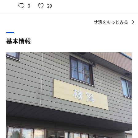
トの浴槽は少し熱めです．
国道39号線沿いにあったのですね
店の雰囲気が堪らなく好きなんだよな〜。やっぱりとても
0
29
昭和の建物がリノベされてて、オシャレ
おいしくて、そして旭川に帰ってきたな〜って感じられる
＃サ室
500mlのペットボトルの水が100円で良心的、1本買って
最高の1杯でした。
ガラス張りのプレハブのようなスペースで，おそらく3人
サ活をもっとみる
脱衣室、蛍光灯（LEDかな）が明るい、床が新しめの畳
が限界でしょう．スチームサウナなのでしょうか，定期的
鍵がかかるロッカーや貴重品入れがある
それから実家に行って用事を済ませて、時間があったの
に蒸気が出ているようです．温度はあまり高くなさそうで
洗身（石鹸類は持参か購入）して、浴槽へ
で、わりと実家から近くにある檜湯に母と行ってみまし
基本情報
すが湿気があり，心拍数が順調に上がります．体表に水滴
薬湯、バブルバス、ジェットバスが並んでいる、どれもい
た。ほぼオープンと同時に入ることができて、男湯は貸切
が多く付着しますが，汗というよりは空気中の水蒸気でし
いっ😂
状態で楽しみにしていた檜湯のスチームサウナも独占で堪
ょうか．
浴室は可愛らしい地元マダム一人とご一緒
能できました。檜湯はリニューアルして店内はとてもきれ
一通り入って、再度薬湯で湯通しして、いざサウナへ
いになっていますが、スチームサウナの部分だけ以前のま
＃水風呂
ま、昭和の銭湯サウナを切り取ってそこに残してあるかの
なかなか冷たく，肌当たりの良い水です．蛇口が開いてさ
サウナ10-15分
ようにあって、めちゃくちゃテンションが上がってしまい
えいればフローのある気持ち良い水風呂です．狭いながら
水風呂（体感16℃）3-3分
ます。かなり年季の入ったスチームサウナシステムと見受
も深さがあります．
けられますが、いざ起動するととても元気で、多分5分以
上半身側がガラス張りで浴室や脱衣室が見える、4人くら
上水が注がれていて、とても気持ちいい熱さを楽しめまし
＃ととのいスペース
い入れるスチームサウナ
た。
露天スペースがないので浴室内で休憩するほかありませ
温度計が45℃、湿度60%は当てにならなそう
ん．ととのい椅子やベンチのようなものはありません．常
サウナはソロで、横にならないでと貼り紙があるので、足
そして水風呂は一人前の広さですが、しっかり冷たくて深
連さんたちと観察すると，適当にお風呂椅子に座っていた
を伸ばさせてもらっただけで
さもある、とてもいい水風呂でした。入っている間は蛇口
のでそれに習いました．なかなかにディープなととのいを
脱衣室の時計が2セット目がガラスがくもって見えず、体
を全開にして水を注いで、出る時は蛇口を締めます。
体験しました．
内時計、意外とずれてなかった