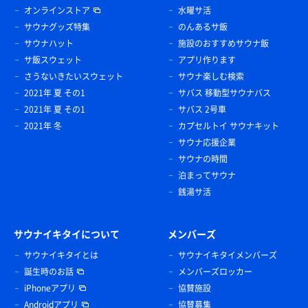
オンラインストア
水曜サ活
サウナグッズ特集
のんあるサ飯
サウナハット
施設のおすすめサウナ飯
サ飯スウェット
アプリ作ります
さうないきたいスウェット
サウナ楽しむ検索
2021年 夏 その1
サバス 移動型サウナバス
2021年 夏 その1
サバス 2号車
2021年 冬
カプセルトイ サウナキット
サウナ応援企業
サウナの時間
泊まってサウナ
銭湯サ活
サウナイキタイについて
メンバーズ
サウナイキタイとは
サウナイキタイメンバーズ
誕生時のお話
メンバーズロッカー
iPhoneアプリ
協賛施設
Androidアプリ
協賛募集