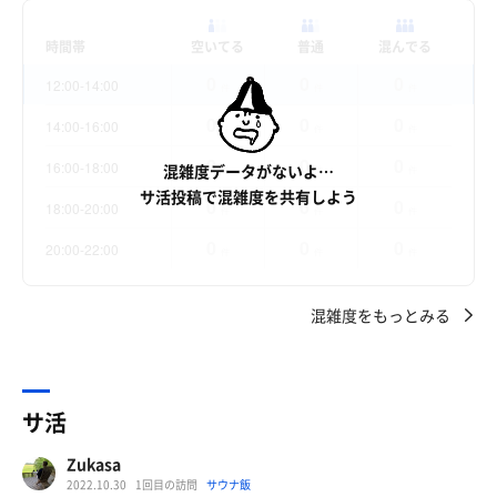
時間帯
空いてる
普通
混んでる
0
0
0
12:00-14:00
件
件
件
0
0
0
14:00-16:00
件
件
件
0
0
0
16:00-18:00
混雑度データがないよ…
件
件
件
サ活投稿で混雑度を共有しよう
0
0
0
18:00-20:00
件
件
件
0
0
0
20:00-22:00
件
件
件
混雑度をもっとみる
サ活
Zukasa
2022.10.30
1回目の訪問
サウナ飯