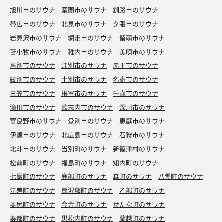
旭川市のサウナ
室蘭市のサウナ
釧路市のサウナ
帯広市のサウナ
北見市のサウナ
夕張市のサウナ
岩見沢市のサウナ
網走市のサウナ
留萌市のサウナ
苫小牧市のサウナ
稚内市のサウナ
美唄市のサウナ
芦別市のサウナ
江別市のサウナ
赤平市のサウナ
紋別市のサウナ
士別市のサウナ
名寄市のサウナ
三笠市のサウナ
根室市のサウナ
千歳市のサウナ
滝川市のサウナ
歌志内市のサウナ
深川市のサウナ
富良野市のサウナ
登別市のサウナ
恵庭市のサウナ
伊達市のサウナ
北広島市のサウナ
石狩市のサウナ
北斗市のサウナ
当別町のサウナ
新篠津村のサウナ
松前町のサウナ
福島町のサウナ
知内町のサウナ
七飯町のサウナ
鹿部町のサウナ
森町のサウナ
八雲町のサウナ
江差町のサウナ
厚沢部町のサウナ
乙部町のサウナ
奥尻町のサウナ
今金町のサウナ
せたな町のサウナ
寿都町のサウナ
黒松内町のサウナ
蘭越町のサウナ