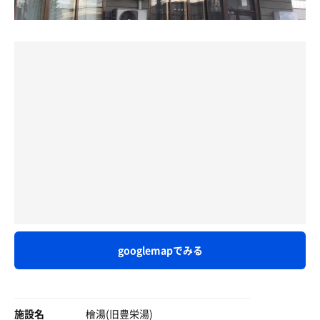
しっかり3セット堪能してから内風呂へ。ジェット風呂、
水風呂、いいっ👍️
泡風呂、薬湯風呂の3種類の浴槽が並んでいて、順番に楽
＊サ飯
しませていただきました。私としては薬湯がやっぱり気持
同じ永山地区に最近ショッピングモールが誕生しまして，
休憩は浴室出てすぐにアディロンダック1台だけあり
ち良かったな〜。最後は水風呂で締めました。スッキリさ
その敷地内でラーメンを食べました．
んでした。
キーーーン、ぼはあぁぁ
＊アイヌ語地名
旭川にもイキタイ銭湯サウナがたくさんあるので、仕事に
今日は旭川市と比布町の間に位置する突硝（とっしょう）
っと、キマシタ
やられてる場合じゃないですね。サウナと何か、何かとサ
山をご紹介します．カタクリが群生することで有名なこの
ウナ、私の場合これがあればしっかりリフレッシュするこ
山は，平地である近辺ではやや目立つ丘陵となっていま
感謝ッ🙏
とができるので、この3連休の間も仕事に行かなきゃなら
す．現在は木々に覆われておりはっきりと確認はできない
ないけど、サウナと何かに束の間の休息をさせてもらっ
のですが，そばを流れる石狩川や比布川に削られた崖があ
て、頑張っていきたいと思います。今日は檜湯の頑張って
るそうです．アイヌ語ではまさに突き出た壁という意味だ
るスチームサウナにパワーをもらいました。ありがとうご
そうです．
ざいました〜。
googlemapでみる
施設名
檜湯(旧豊栄湯)