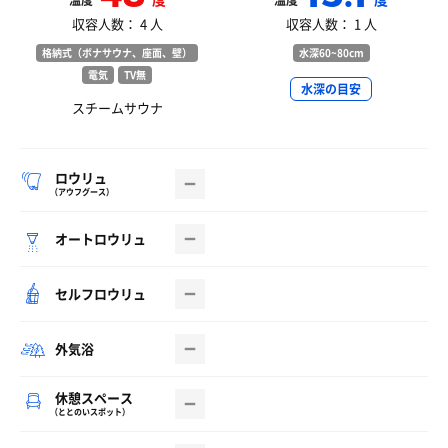
温度
温度
収容人数： 4 人
収容人数： 1 人
格納式（ボナサウナ、座面、壁）
水深60~80cm
電気
TV無
水深の目安
スチームサウナ
ロウリュ
（アウフグース）
オートロウリュ
セルフロウリュ
外気浴
休憩スペース
（ととのいスポット）