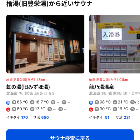
檜湯(旧豊栄湯)から近いサウナ
檜湯(旧豊栄湯) から1.43km
檜湯(旧豊栄湯) から4.03km
虹の湯(旧みずほ湯)
龍乃湯温泉
北海道 旭川市永山6条15-6-5
北海道 旭川市東旭川町上兵村9
86 ℃
18.7 ℃
98 ℃
21 ℃
男
男
80 ℃
13 ℃
90 ℃
16 ℃
女
女
イキタイ
サ活
イキタイ
サ活
170
650
51
231
一蔵らーめん（しょう油）
昼間にこのラーメンを食べるのはちょっと不思議な感
サウナ検索に戻る