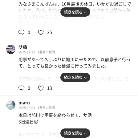
みなさまこんばんは．10月最後の休日，いかがお過ごしで
したか．私は，自宅からほど近いところにあり以前から気
続きを読む
になっていたこちらの施設に行ってきました．
46℃
13℃
男
＃入館
0
35
以前は豊栄湯という銭湯だったのがリニューアルしたとの
こと．銭湯時代だった頃から，その存在は知っていました
サ藤
が訪問することはありませんでした．サウナ好きになった
2025.11.22
1回目の訪問
からこちらに来る縁が発生したのですね．全体的な外観は
用事があって久しぶりに旭川に来たので、以前息子と行っ
昔ながらなのですが，モダンな看板と暖簾が掛かるだけで
て、とっても良かった檜湯に行ってみました。
ガラリと雰囲気が変わりますね．入り口から入るとごくこ
ぢんまりしていますが清潔で明るいロビーと，昔ながらの
続きを読む
朝7時に出発して、三国峠経由で旭川に向かいました。三
番台があります．入館料480円．脱衣場も小綺麗な雰囲気
国峠に入ると吹雪になって、今年初の冬道走行になりまし
です．
0
13
た。
＃浴室
maru
朝何も食べてなくて、予定より早く旭川に着くことができ
浴室はレトロです．奥に小さな浴槽および水風呂が4つ並
2025.08.05
1回目の訪問
たので、まずは大好きな蜂屋本店に行って、しょうゆラー
び，プレハブのようなサ室は右奥に位置しています．手前
本日は旭川で用事を終わらせて、サ活
メンの大盛を濃いめで頼みました。蜂屋に似たラーメンを
に洗い場があります．昔ながらの銭湯ってこんなだったよ
3日連日😆
食べたことはなくて、ちょっとでも蜂屋のラーメンのこと
なとしみじみと思いながら洗体．左奥の薬湯は少しぬるめ
を考えてしまったら、旭川に行くしかなくなってしまう蜂
で長く入っていられますが，中央にあるバイブラとジェッ
続きを読む
永山のこちら、お初ですっ🙇
屋のラーメンです。私は断然本店派の人間で、本店のあの