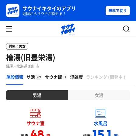
サウナイキタイのアプリ
無料で使う
地図からサウナが探せる！
対象：男女
檜湯(旧豊栄湯)
銭湯 - 北海道 旭川市
β
施設情報
サ活
サウナ飯
混雑度
ランキング
(
開発中
)
69
1
男湯
女湯
サウナ室
水風呂
48
15.1
度
度