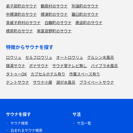
弟子屈町のサウナ
鶴居村のサウナ
別海町のサウナ
中標津町のサウナ
標津町のサウナ
羅臼町のサウナ
音威子府村のサウナ
白糠町のサウナ
鹿追町のサウナ
標茶町のサウナ
南富良野町のサウナ
特徴からサウナを探す
ロウリュ
セルフロウリュ
オートロウリュ
グルシン水風呂
銭湯サウナ
ボナサウナ
サウナ室テレビ無し
バイブラ水風呂
タトゥーOK
カプセルホテル有り
作業スペース有り
テントサウナ
サウナ小屋
湖が水風呂
プライベートサウナ
サウナを探す
サ活
サウナ検索
サ活一覧
泊まれるサウナ検索