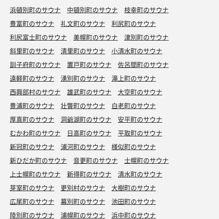
浜頓別町のサウナ
中頓別町のサウナ
枝幸町のサウナ
豊富町のサウナ
礼文町のサウナ
利尻町のサウナ
利尻富士町のサウナ
美幌町のサウナ
津別町のサウナ
斜里町のサウナ
清里町のサウナ
小清水町のサウナ
訓子府町のサウナ
置戸町のサウナ
佐呂間町のサウナ
遠軽町のサウナ
湧別町のサウナ
滝上町のサウナ
西興部村のサウナ
雄武町のサウナ
大空町のサウナ
豊浦町のサウナ
壮瞥町のサウナ
白老町のサウナ
厚真町のサウナ
洞爺湖町のサウナ
安平町のサウナ
むかわ町のサウナ
日高町のサウナ
平取町のサウナ
新冠町のサウナ
浦河町のサウナ
様似町のサウナ
新ひだか町のサウナ
音更町のサウナ
士幌町のサウナ
上士幌町のサウナ
新得町のサウナ
清水町のサウナ
芽室町のサウナ
更別村のサウナ
大樹町のサウナ
広尾町のサウナ
幕別町のサウナ
池田町のサウナ
陸別町のサウナ
浦幌町のサウナ
浜中町のサウナ