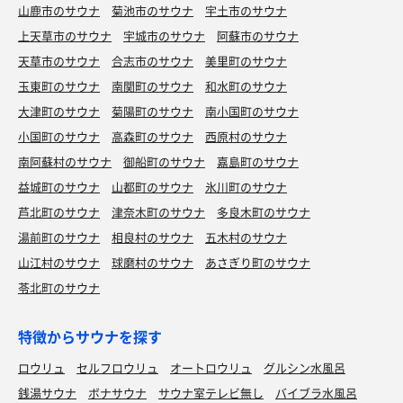
山鹿市のサウナ
菊池市のサウナ
宇土市のサウナ
上天草市のサウナ
宇城市のサウナ
阿蘇市のサウナ
天草市のサウナ
合志市のサウナ
美里町のサウナ
玉東町のサウナ
南関町のサウナ
和水町のサウナ
大津町のサウナ
菊陽町のサウナ
南小国町のサウナ
小国町のサウナ
高森町のサウナ
西原村のサウナ
南阿蘇村のサウナ
御船町のサウナ
嘉島町のサウナ
益城町のサウナ
山都町のサウナ
氷川町のサウナ
芦北町のサウナ
津奈木町のサウナ
多良木町のサウナ
湯前町のサウナ
相良村のサウナ
五木村のサウナ
山江村のサウナ
球磨村のサウナ
あさぎり町のサウナ
苓北町のサウナ
特徴からサウナを探す
ロウリュ
セルフロウリュ
オートロウリュ
グルシン水風呂
銭湯サウナ
ボナサウナ
サウナ室テレビ無し
バイブラ水風呂