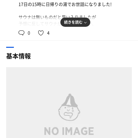
17日の15時に日帰りの湯でお世話になりました!
サウナは無いものだと思い入りましたが
続きを読む
予想に反してサウナがありました！が、
サウナと言うより造成温泉(?)という感じでした。温度はそ
0
4
んなに高くないです。🌡
空間的には2人ずつなら入れそうな広さです。
水風呂は無く、露天には椅子もないです。
基本情報
サウナを推している温泉ではないので本当におまけといっ
た感じです。
温泉はすんごく気持ちが良かったです。
建物と中の雰囲気はすごく良くて
温泉オンリーのつもりでまた行きたいなと思います。♨