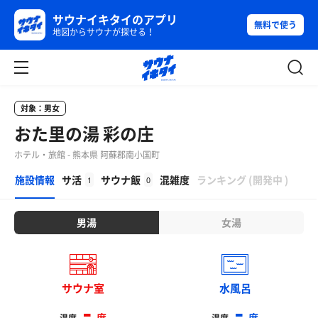
サウナイキタイのアプリ
無料で使う
地図からサウナが探せる！
対象：男女
おた里の湯 彩の庄
ホテル・旅館 - 熊本県 阿蘇郡南小国町
β
施設情報
サ活
サウナ飯
混雑度
ランキング
(
開発中
)
1
0
男湯
女湯
サウナ室
水風呂
-
-
度
度