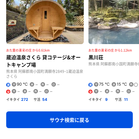
おた里の湯 彩の庄 から0.61km
おた里の湯 彩の庄 から1.12km
蔵迫温泉さくら 貸コテージ&オー
黒川荘
トキャンプ場
熊本県 阿蘇郡南小国町満願寺67
熊本県 阿蘇郡南小国町満願寺2849ｰ1蔵迫温泉
さくら
90 ℃
75 ℃
15 ℃
男
男
女
女
イキタイ
サ活
イキタイ
サ活
272
54
9
11
サウナ検索に戻る