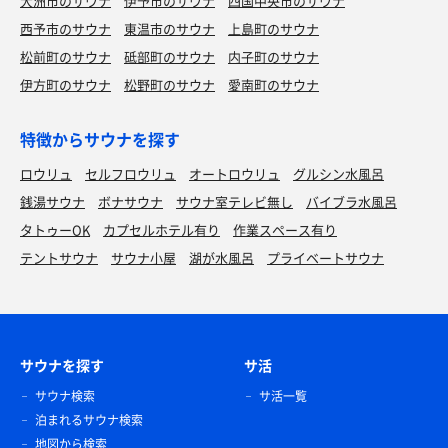
大洲市のサウナ
伊予市のサウナ
四国中央市のサウナ
西予市のサウナ
東温市のサウナ
上島町のサウナ
松前町のサウナ
砥部町のサウナ
内子町のサウナ
伊方町のサウナ
松野町のサウナ
愛南町のサウナ
特徴からサウナを探す
ロウリュ
セルフロウリュ
オートロウリュ
グルシン水風呂
銭湯サウナ
ボナサウナ
サウナ室テレビ無し
バイブラ水風呂
タトゥーOK
カプセルホテル有り
作業スペース有り
テントサウナ
サウナ小屋
湖が水風呂
プライベートサウナ
サウナを探す
サ活
サウナ検索
サ活一覧
泊まれるサウナ検索
地図から検索