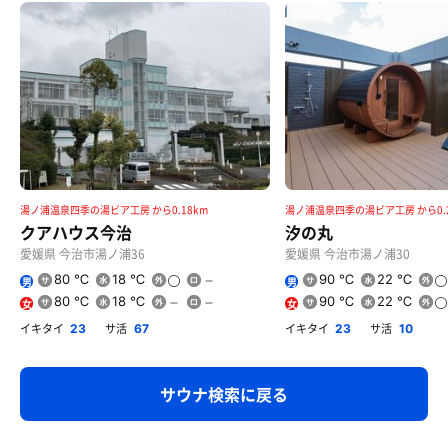
湯ノ浦温泉四季の湯ビア工房 から0.18km
湯ノ浦温泉四季の湯ビア工房 から0.2
クアハウス今治
汐の丸
愛媛県 今治市湯ノ浦36
愛媛県 今治市湯ノ浦30
80 ℃
18 ℃
90 ℃
22 ℃
男
男
80 ℃
18 ℃
90 ℃
22 ℃
女
女
イキタイ
サ活
イキタイ
サ活
23
67
23
10
サウナ検索に戻る