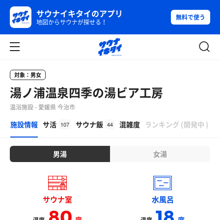
サウナイキタイのアプリ
無料で使う
地図からサウナが探せる！
対象：男女
湯ノ浦温泉四季の湯ビア工房
温浴施設 - 愛媛県 今治市
β
施設情報
サ活
サウナ飯
混雑度
ランキング
(
開発中
)
107
44
男湯
女湯
サウナ室
水風呂
80
18
度
度