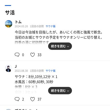
サ活
トム
2024.03.20
1回目の訪問
サウナ飯
今日は今治城を目指したが、あいにくの雨と強風で断念。
当初のお城とサウナの予定をサウナオンリーに切り替え、
四季の湯に初訪問です。
続きを読む
城の探索時間がまるまるサウナタイムとなったため、思う
0
33
存分蒸されるぞ〜！ということで、今回はローテーション
の内容を変更。
J
2023.08.30
1回目の訪問
サウナ飯
洗髪などを済ませてまずは湯通し。ぬるめと熱めの２種類
サウナ：8分,10分,12分 × 1
があったので、まずはぬるめから。続いて熱め。時間があ
水風呂：60秒,60秒, 30秒
るので徐々に上げていきます。
休憩：8分 × 3
続きを読む
合計：3セット
そしてサウナルームへ。
2
37
サウナ ★★★★☆
「サウナ 〜 外気浴
水風呂 ★★★★☆
〜 サウナ 〜 水風呂」