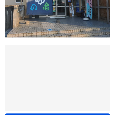
休憩所： 露天ゾーンの雰囲気かなり良い。デッキチェア2
初めての四季の湯は、自然を感じながら、時間を気にする
見だった✨
脚。スペースは十分あるので、インフィニティチェアが３
ことなくサウナを堪能することがどれほどリラックスでき
脚あれば最高の休憩スペースになると思う。 伸びしろしか
るかを教えてくれました。
6分→水風呂1分
ない。
8分→水風呂1分×2セット
6分→水風呂1分
風呂：あつ湯とぬる湯の２種類。露天ゾーンは露天風呂と
ツボ湯。
総評：
入浴料530円はコスパ良いと思う。
休憩スペースの進化に期待。
給水機が露天ゾーンにあり、かなり好感がもてる。
同じ建物内にあるレストランのピザが、とんでもなく美味
しかった。