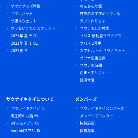
サウナグッズ特集
のんあるサ飯
サウナハット
施設のおすすめサウナ飯
サ飯スウェット
アプリ作ります
さうないきたいスウェット
サウナ楽しむ検索
2021年 夏 その1
サバス 移動型サウナバス
2021年 夏 その1
サバス 2号車
2021年 冬
カプセルトイ サウナキット
サウナ応援企業
サウナの時間
泊まってサウナ
銭湯サ活
サウナイキタイについて
メンバーズ
サウナイキタイとは
サウナイキタイメンバーズ
誕生時のお話
メンバーズロッカー
iPhoneアプリ
協賛施設
Androidアプリ
協賛募集