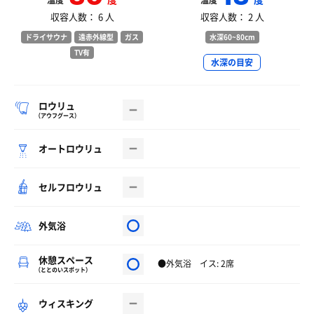
温度
温度
収容人数： 6 人
収容人数： 2 人
ドライサウナ
遠赤外線型
ガス
水深60~80cm
TV有
水深の目安
ロウリュ
（アウフグース）
オートロウリュ
セルフロウリュ
外気浴
休憩スペース
●外気浴 イス: 2席
（ととのいスポット）
ウィスキング