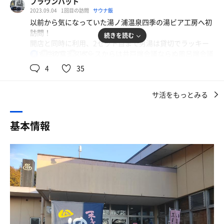
ブラウンハット
休憩所 ★★★★☆
✕ ４セット
2023.09.04
1回目の訪問
サウナ飯
風呂 ★★★☆☆
以前から気になっていた湯ノ浦温泉四季の湯ビア工房へ初
客マナー★★★★☆
気づいたらサウナルームに８回という、自身の「１日最多
訪問！
続きを読む
コスパ ★★★★☆
蒸され回数」？を更新していました（汗）
開店と同時に利用、2セット目まで男湯は貸切でラッキー
サウナルームにはテレビが設置されています。たまたまブ
✨(女性の露天スペースからは井戸端会議ならぬ風呂端会議
82℃
18℃
男
シャワー：時間式水栓
ギウギの再放送などが流れていて、それに見入っていたせ
の会話が騒がしく聞こえていた😂)
ロッカー：通常カギ式
4
35
いか、80℃の熱さが優しかったのか、ローテーションを変
洗い場10席、熱湯、ぬる湯、水風呂のシンプルな構造、露
シャンプー・ボディソープ：備付け無
更したせいか、体の負担は軽い感じ。
天スペースに露天風呂、樽風呂、整い椅子2席！
サ活をもっとみる
特筆すべきは露天スペース→枯山水風の砂場に様々な植物
◎サウナ室：2段。
外気浴は自然が近くに感じられます。特に音が印象的でし
(紫陽花や紅葉の葉が見えたので各シーズン風情がありそ
当日のサウナ室温度：82℃
た。
う)、日除一部有り、蚊取り線香多めにつけてくれてて嬉
サウナ室混み具合：★★☆☆☆
基本情報
露天風呂の脇のイスに座り目を閉じると、（今日はたまた
しい👍
テレビ有り。
まですが）強風のゴーッと言う音に加え、風にあおられた
サ室はＬ字型2段、6人分くらいのスペース、オリンピア工
Ｌ字２段の座面。
木や葉っぱのザザザザ〜っと擦れる音、小鳥の鳴き声。
業製のガス遠赤外線ストーブ、82℃くらいの設定も湿度高
座面にはマットが敷かれている。
うーん、癒やされる。
めの良セッティング！照明暗め、TVあるも電源付いてなか
スタッフにより定期的にマット交換されていた。
ただ、強風による体温低下は思っていたより早く、どのセ
ったのでサ活に集中できる良環境👏
小さめだが、想像以上にキレイで清潔感のあるサウナ室。
ットも「寒！」と感じる前にさっさと切り上げました。
水風呂は２人分くらいのスペース、水温低めで常時水が注
温度そこそこ、湿度は低め。
がれている状態で水質◎！
水風呂は極端に冷たくないもののしっかり冷やしてくれて
サ活書こうと施設内のレストラン入ったらクオリティが高
水風呂：狭め、深さは普通。 水温もなかなか良い。
これも気持ちいい。
い🎉ピザ900円で具沢山！
このスペックで破格の520円！個人的には今年1番の穴場発