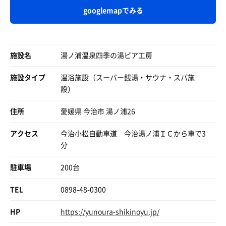
googlemapでみる
施設名
湯ノ浦温泉四季の湯ビア工房
施設タイプ
温浴施設（スーパー銭湯・サウナ・スパ施
設）
住所
愛媛県 今治市 湯ノ浦26
アスパラベーコンピザ
アクセス
今治小松自動車道 今治湯ノ浦ＩＣから車で3
圧巻のクオリティでビビった👍 本日はオーブンで焼い
分
たそうですが、日によってはピザ窯使用とのこと！
駐車場
200台
TEL
0898-48-0300
HP
https://yunoura-shikinoyu.jp/
ピザ(アスパラベーコン)